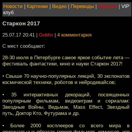
Новости
|
Картинки
|
Видео
|
Переводы
|
Магазин
|
VIP
клуб
Старкон 2017
25.07.17 20:41
|
Goblin
|
4 комментария
С мест сообщают:
28-30 июля в Петербурге самое яркое событие лета —
фестиваль фантастики, кино и науки Старкон 2017!
• Свыше 70 научно-популярных лекций, 30 экспонатов
космической техники, роботов и нейродевайсов;
• 35 интерактивных декораций, посвященных
популярным фильмам, видеоиграм и сериалам:
Звездные Войны, Ведьмак, Mass Effect, Звездный
путь, Доктор Кто, Футурама и др.
• Более 2000 косплееров со всего мира в
оригинальных образах героев фильмов, комиксов, игр