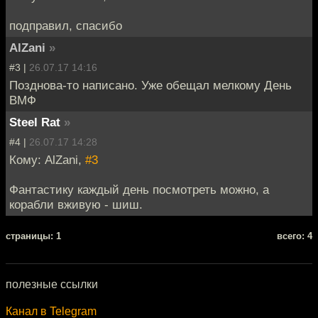
подправил, спасибо
AlZani
»
#3 |
26.07.17 14:16
Позднова-то написано. Уже обещал мелкому День
ВМФ
Steel Rat
»
#4 |
26.07.17 14:28
Кому: AlZani,
#3
Фантастику каждый день посмотреть можно, а
корабли вживую - шиш.
cтраницы: 1
всего: 4
полезные ссылки
Канал в Telegram