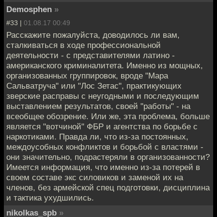
Demosphen
»
#33 |
01.08.17 00:49
Расскажите пожалуйста, доводилось ли вам,
сталкиваться в ходе профессиональной
деятельности - с представителями латино -
американского криминалитета. Именно из мощных,
организованных группировок, вроде "Мара
Сальватруча" или "Лос Зетас", практикующих
зверские расправы с неугодными и последующим
выставлением результатов, своей "работы" - на
всеобщее обозрение. Или же, эта проблема, больше
является "вотчиной" ФБР и агентства по борьбе с
наркотиками. Правда ли, что из-за постоянных,
междоусобных конфликтов и борьбой с властями -
они значительно, подрастеряли в организованности?
Имеется информация, что именно из-за потерей в
своем составе экс силовиков и заменой их на
членов, без армейской спец подготовки, дисциплина
и тактика ухудшились.
nikolkas_spb
»