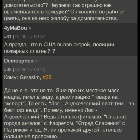
домогательство"? Неужели так страшно как
высмеивается в комедия? Он коллеге по работе
цветы, она на него жалобу за домогательства.
4yMaBou
»
#31 |
01.08.17 00:37
А правда, что в США вызов скорой, полиции,
пожарных платный ?
Demosphen
»
#32 |
01.08.17 00:40
Кому: Gerasim,
#28
Да не-е-е, это не то. Я не про их местное масс
медиа, имел в виду, а реализацию "товара на
экспорт". То есть, "Лос - Анджелесский сват тим - зэ
бест оф велд!". Почему, именно Лос -
Анджелесский? Ведь столько фильмов: "Спецназ
города ангелов" с Фаррелом, "Отряд Спасения" с
Патриком и т.д. Я, ни про какой другой, столько
больше не припомню.