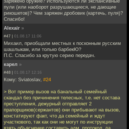
заряжено оружие? Используются ли экспансивные
пули (или наоборот разрушающиеся, не дающие
рикошетов)? Чем заряжен дробовик (картечь, пуля)?
Спасибо!
Alexair
»
#47 |
01.08.17 11:06
Михаил, приобщали местных к посконным русским
шашлыкам, или только барбекЮ?
П.С. Спасибо за крутую серию передач.
карел
»
#48 |
01.08.17 12:16
Кому: Sviatoslav,
#24
> Вот пример вызов на банальный семейный
скандал без причинения телесных, т.е. нет состава
преступления, дежурный отправляет 2
прапорщиков(сержантов) они прибывают на вызов,
констатируют факт, что да семейный и ждут
участкового, так как они не могут по инструкции
взять объяснение составить адм. протокол, да