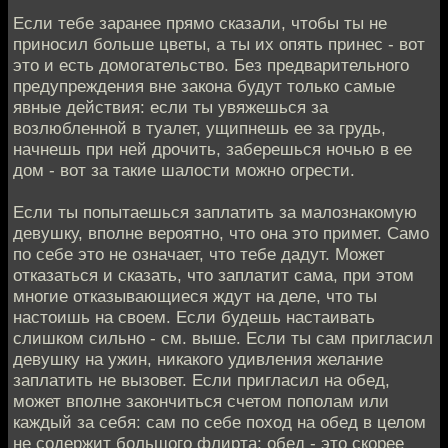
Если тебе заранее прямо сказали, чтобы ты не
приносил больше цветы, а ты их опять принес - вот
это и есть домогательство. Без предварительного
предупреждения вне закона будут только самые
явные действия: если ты увяжешься за
возлюбленной в туалет, ущипнешь ее за грудь,
начнешь при ней дрочить, заберешься ночью в ее
дом - вот за такие шалости можно огрести.
Если ты попытаешься заплатить за малознакомую
девушку, вполне вероятно, что она это примет. Само
по себе это не означает, что тебе дадут. Может
отказаться и сказать, что заплатит сама, при этом
многие отказывающиеся ждут на деле, что ты
настоишь на своем. Если будешь настаивать
слишком сильно - см. выше. Если ты сам пригласил
девушку на ужин, никакого удивления желание
заплатить не вызовет. Если пригласил на обед,
может вполне закончиться счетом пополам или
каждый за себя: сам по себе поход на обед в целом
не содержит большого флирта; обед - это скорее