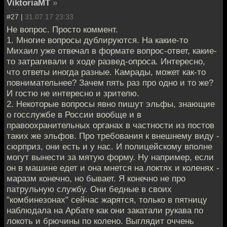
ViktoriaMT
»
#27 |
31.07.17 23:33
Не вопрос. Просто коммент.
1. Многие вопросы дублируются. На какие-то
Михаил уже отвечал в формате вопрос-ответ, какие-
то затрагивали в ходе развед-опроса. Интересно,
что ответы иногда разные. Камрады, может как-то
повнимательнее? Зачем пять раз про одно и то же?
И гостю не интересно и зрителю.
2. Некоторые вопросы явно пишут эльфы, знающие
о госслужбе в России вообще и в
правоохранительных органах в частности из постов
таких же эльфов. Про требования к внешнему виду -
сюрприз, они есть и у нас. И полицейскому вполне
могут вынести за мятую форму. Ну например, если
он в машине едет и она мнется на локтях и коленях -
маразм конечно, но бывает. Я конечно не про
патрульную службу. Они бедные в своих
"комбинезонах" сейчас жарятся, только в пятницу
наблюдала на Арбате как они закатали рукава по
локоть и брючины по колено. Выглядит оччень