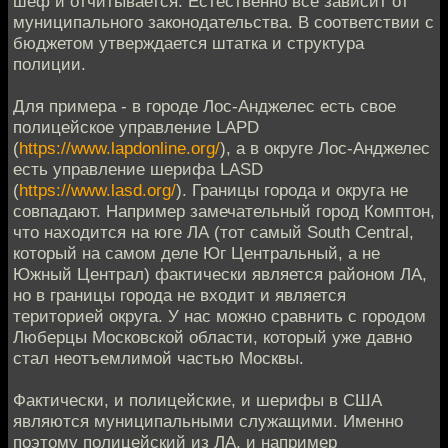
шеф и отчитывается. Естественно все зависит от
муниципального законодательства. В соответствии с
бюджетом утверждается штатка и структура
полиции.
Для примера - в городе Лос-Анджелес есть свое
полицейское управление LAPD
(
https://www.lapdonline.org/
), а в округе Лос-Анджелес
есть управление шерифа LASD
(
https://www.lasd.org/
). Границы города и округа не
совпадают. Например замечательный город Комптон,
что находится на юге ЛА (тот самый South Central,
который на самом деле Юг Центральный, а не
Южный Централ) фактически является районом ЛА,
но в границы города не входит и является
територией округа. У нас можно сравнить с городом
Люберцы Московской области, который уже давно
стал неотъемлимой частью Москвы.
Фактически, и полицейские, и шерифы в США
являются муниципальными служащими. Именно
поэтому полицейский из ЛА, и например