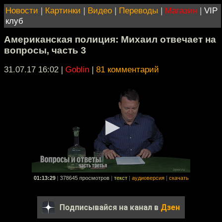
Новости
|
Картинки
|
Видео
|
Переводы
|
Магазин
|
VIP
клуб
Американская полиция: Михаил отвечает на
вопросы, часть 3
31.07.17 16:02
|
Goblin
|
81 комментарий
01:13:29
|
378645 просмотров
|
текст
|
аудиоверсия
|
скачать
Подписывайся на канал в
Дзен