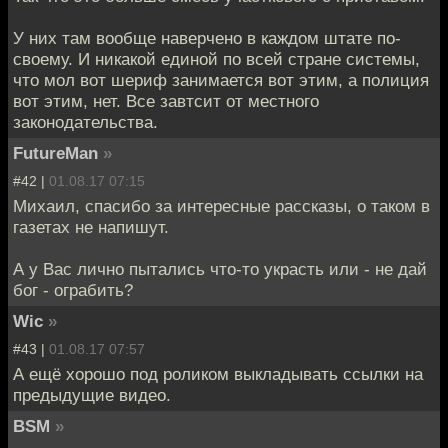
У них там вообще наверчено в каждом штате по-
своему. И никакой единой по всей стране системы,
что мол вот шериф занимается вот этим, а полиция
вот этим, нет. Все завтсит от местного
законодательства.
FutureMan
»
#42 |
01.08.17 07:15
Михаил, спасибо за интересные рассказы, о таком в
газетах не напишут.
А у Вас лично пытались что-то украсть или - не дай
бог - ограбить?
Wic
»
#43 |
01.08.17 07:57
А ещё хорошо под роликом выкладывать ссылки на
предыдущие видео.
BSM
»