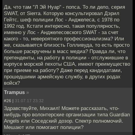
Да, что там "Л Эй Нуар" - попса. То ли дело, серия
SWAT, от Sierra. Которую консультировал Дэрил
Гейтс, шеф полиции Лос - Анджелеса, с 1978 по
1992 год. Кстати интересно, такая популярность,
именно у Лос - Анджелесовского SWAT - за счет
какого - то, невероятного профессионализма? Или
же, сказывается близость Голливуда, то есть просто
больше раскручены в масс медиа? Правда ли, что
претенденты, на работу в полиции - отслужившие в
корпусе морской пехоты США, имеют преимущество
при приеме на работу? Даже перед кандидатами,
прошедшими армейскую службу, в других родах
войск?
Trampus
»
#26 |
31.07.17 23:32
Здравствуйте, Михаил! Можете рассказать, что-
нибудь про волонтерские организации типа Guardian
Angels или Соседский дозор. Спектр полномочий.
Мешают или помогают полиции?