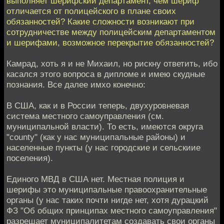
выполняет шерифский департамент, чем шериф
отличается от полицейского в плане своих
обязанностей? Какие сложности возникают при
сотрудничестве между полицейским департаментом
и шерифами, возможное перекрытие обязанностей?
Камрад, хоть я и не Михаил, но рискну ответить, ибо
касался этого вопроса в дипломе и имею скудные
познания. Все далее имхо конечно:
В США, как и в России теперь, двухуровневая
система местного самоуправления (см.
муниципальной власти). То есть, имеются округа
"county" (как у нас муниципальные районы) и
населенные пункты (у нас городские и сельскиие
поселения).
Единого МВД в США нет. Местная полиция и
шерифы это муниципальные правоохранительные
органы (у нас таких почти нигде нет, хотя дурацкий
ФЗ "Об общих принципах местного самоуправления"
разрешает муниципалитетам создавать свои органы