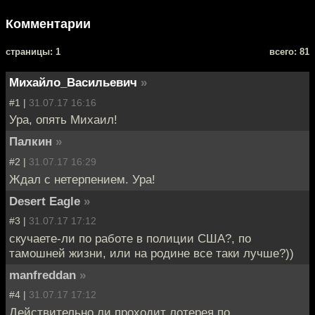
Комментарии
cтраницы: 1
всего: 81
Михайло_Васильевич
»
#1 |
31.07.17 16:16
Ура, опять Михаил!
Палкин
»
#2 |
31.07.17 16:29
Ждал с нетерпением. Ура!
Desert Eagle
»
#3 |
31.07.17 17:12
скучаете-ли по работе в полиции США?, по
тамошней жизни, или на родине все таки лучше?))
manfreddan
»
#4 |
31.07.17 17:12
Действительно ли проходит лотерея по