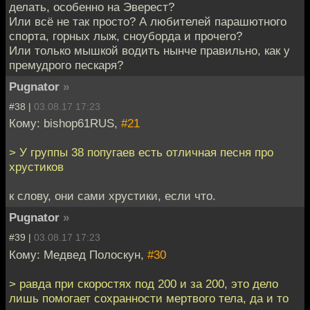
делать, особенно на Эверест?
Или всё не так просто? А любителей парашютного
спорта, горных лыж, сноуборда и прочего?
Или только мышкой водить нынче правильно, как у
премудрого пескаря?
Pugnator
»
#38 |
03.08.17 17:23
Кому: bishop61RUS,
#21
> У группы 38 попугаев есть отличная песня про
хрустиков
к слову, они сами хрустики, если что.
Pugnator
»
#39 |
03.08.17 17:23
Кому: Медвед Полоскун,
#30
> равда при скоростях под 200 и за 200, это дело
лишь помогает сохранности мертвого тела, да и то