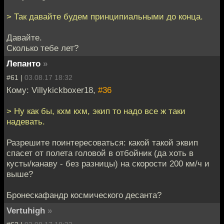
> Так давайте будем принципиальными до конца.
Давайте.
Сколько тебе лет?
Лепанто
»
#61 |
03.08.17 18:32
Кому: Villykickboxer18,
#36
> Ну как бы, кхм кхм, экип то надо все ж таки
надевать.
Разрешите поинтересоваться: какой такой эквип
спасет от полета головой в отбойник (да хоть в
кусты/канаву - без разницы) на скорости 200 км/ч и
выше?
Бронескафандр космического десанта?
Vertuhigh
»