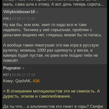
жаль, сама шла к этому. А вот дочь теперь сирота...
Villykickboxer18
»
#36 |
03.08.17 17:23
Ну как бы, кхм кхм, экип то надо все ж таки
надевать. Техника у неё серьезная, проблем с
деньгами видимо нет, глядишь живая бы осталась.
А вообще такие покатушки это как игра в русскую
рулетку: можешь 1000 раз щелкнуть у виска, и
камера будет пустая, но рано или поздно тебе не
повезёт.
Pugnator
»
#37 |
03.08.17 17:23
Кому: QashAK,
#16
> В отношении мотоциклистов это не смелость. А
дурость, эгоизм и самолюбование.
Да ты что... а альпинистов кто гонит в горы? Селфи