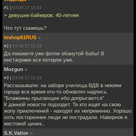
#1 |
03.08.17 15:23
> девушек-байкеров: 40-летняя
Что тут скажешь?
bishop61RUS
»
#2 |
03.08.17 15:28
Да покажите уже фотки ебанутой бабы! В
инстаграме все потерли уже.
Mozgun
»
#3 |
03.08.17 15:29
Рассказывали: на заборе училища ВДВ в некоем
городе все время кто-то обновлял надпись
"Блаженны прыгающие ибо допрыгаются"
К данной новости подходит. Те кто ищет на свою
жопу приключений - находят их непременно. Хорошо
хоть посторонние люди не пострадали. Наверное я
жестокий циник..
S.K.Vattor
»