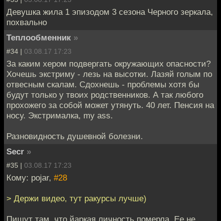
Девушка жила 1 эпизодом 3 сезона Черного зеркала,
похвально
Теплообменник
»
#34 |
03.08.17 17:23
За каким хером подвергать окружающих опасности?
Хочешь экстриму - лезь на высотки. Лазяй голым по
отвесным скалам. Сдохнешь - проблемы хотя бы
будут только у твоих родственников. А так любого
прохожего за собой может утянуть. 40 лет. Пенсия на
носу. Экстрималка, my ass.
Разновидность душевной болезни.
Secr
»
#35 |
03.08.17 17:23
Кому: pojar,
#28
> Держи видео, тут ракурсы лучше)
Пишут там, что йаркая личность померла. Ее не