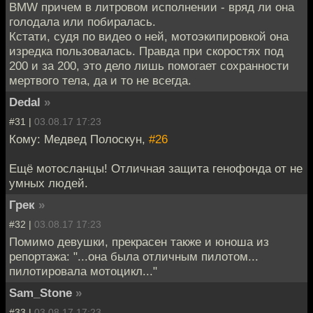
BMW причем в литровом исполнении - вряд ли она
голодала или побиралась.
Кстати, судя по видео о ней, мотоэкипировкой она
изредка пользовалась. Правда при скоростях под
200 и за 200, это дело лишь помогает сохранности
мертвого тела, да и то не всегда.
Dedal
»
#31 |
03.08.17 17:23
Кому: Медвед Полоскун,
#26
Ещё мотосланцы! Отличная защита генофонда от не
умных людей.
Грек
»
#32 |
03.08.17 17:23
Помимо девушки, прекрасен также и юноша из
репортажа: "...она была отличным пилотом...
пилотировала мотоцикл..."
Sam_Stone
»
#33 |
03.08.17 17:23