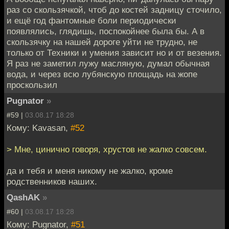
раз со скользячкой, чтоб до костей задницу сточило,
и ещё год фантомные боли периодически
появлялись, глядишь, поспокойнее была бы. А в
скользячку на нашей дороге уйти не трудно, не
только от Техники и умения зависит но и от везения.
Я раз не заметил лужу масляную, думал обычная
вода, и через всю лубянскую площадь на жопе
проскользил
Pugnator
»
#59 |
03.08.17 18:28
Кому: Kavasan,
#52
> Мне, цинично говоря, хрустов не жалко совсем.
да и тебя и меня никому не жалко, кроме
родственников наших.
QashAK
»
#60 |
03.08.17 18:28
Кому: Pugnator,
#51