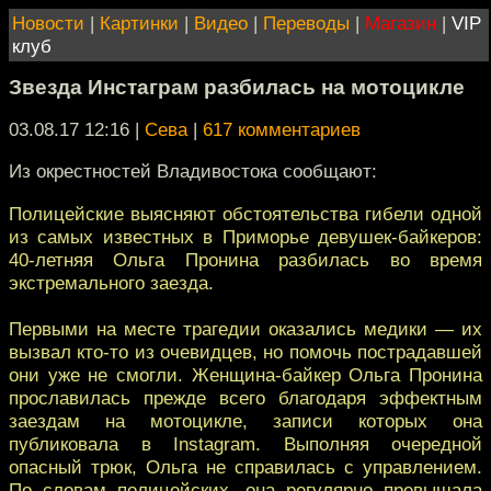
Новости
|
Картинки
|
Видео
|
Переводы
|
Магазин
|
VIP
клуб
Звезда Инстаграм разбилась на мотоцикле
03.08.17 12:16
|
Сева
|
617 комментариев
Из окрестностей Владивостока сообщают:
Полицейские выясняют обстоятельства гибели одной
из самых известных в Приморье девушек-байкеров:
40-летняя Ольга Пронина разбилась во время
экстремального заезда.
Первыми на месте трагедии оказались медики — их
вызвал кто-то из очевидцев, но помочь пострадавшей
они уже не смогли. Женщина-байкер Ольга Пронина
прославилась прежде всего благодаря эффектным
заездам на мотоцикле, записи которых она
публиковала в Instagram. Выполняя очередной
опасный трюк, Ольга не справилась с управлением.
По словам полицейских, она регулярно превышала