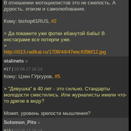
В отношении мотоциклистов это не смелость. А
дурость, эгоизм и самолюбование.
Кому: bishop61RUS,
#2
> Да покажите уже фотки ебанутой бабы! В
инстаграме все потерли уже.
>
http://i013.radikal.ru/1708/44/47eec639bf12.jpg
stalinets
»
#17 |
03.08.17 16:14
Кому: Цзен ГУргуров,
#5
> "Девушка" в 40 лет - это сильно. Стандарты
молодости сместились. Или журналисты имели что-
то дркгое в виду?
Может, уровень зрелости мышления?
Solomon_Pits
»
#18 |
03.08.17 16:14