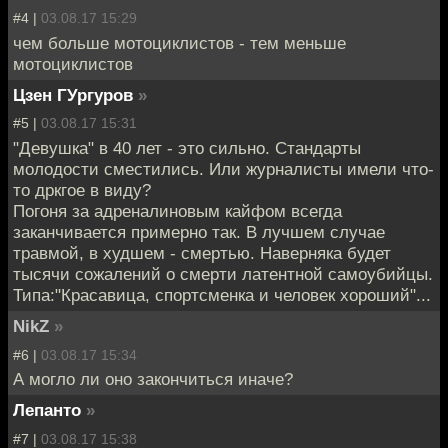
#4 |
03.08.17 15:29
чем больше мотоциклистов - тем меньше
мотоциклистов
Цзен ГУргуров
»
#5 |
03.08.17 15:31
"Девушка" в 40 лет - это сильно. Стандарты
молодости сместились. Или журналисты имели что-
то дркгое в виду?
Погоня за адреналиновым кайфом всегда
заканчивается примерно так. В лучшем случае
травмой, в худшем - смертью. Наверняка будет
тысячи сожалений о смерти латентной самоубийцы.
Типа:"Красавица, спортсменка и человек хороший"...
NikZ
»
#6 |
03.08.17 15:34
А могло ли оно закончиться иначе?
Лепанто
»
#7 |
03.08.17 15:38