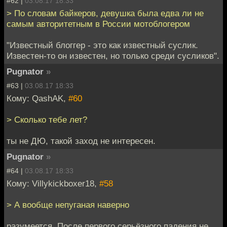
#62 |
03.08.17 18:33
> По словам байкеров, девушка была едва ли не
самым авторитетным в России мотоблогером
"Известный блоггер - это как известный суслик.
Известен-то он известен, но только среди сусликов".
Pugnator
»
#63 |
03.08.17 18:33
Кому: QashAK,
#60
> Сколько тебе лет?
ты не ДЮ, такой заход не интересен.
Pugnator
»
#64 |
03.08.17 18:33
Кому: Villykickboxer18,
#58
> А вообще непуганая наверно
разумеется. После первого серьёзного падения не