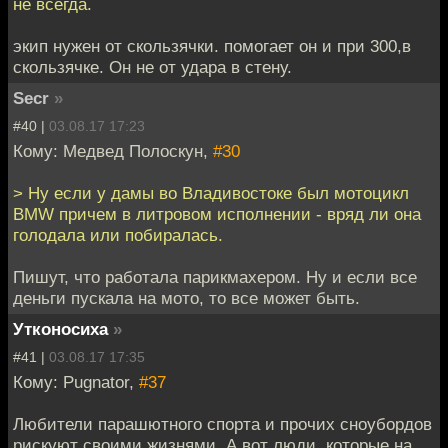
не всегда.
экип нужен от скользячки. помогает он и при 300,в
скользячке. Он не от удара в стену.
Secr
»
#40 |
03.08.17 17:23
Кому: Медвед Полоскун,
#30
> Ну если у дамы во Владивостоке был мотоцикл
BMW причем в литровом исполнении - вряд ли она
голодала или побиралась.
Пишут, что работала парикмахером. Ну и если все
деньги пускала на мото, то все может быть.
Утконосиха
»
#41 |
03.08.17 17:35
Кому: Pugnator,
#37
Любители парашютного спорта и прочих сноубордов
рискуют своими жизнями. А вот люди, которые на