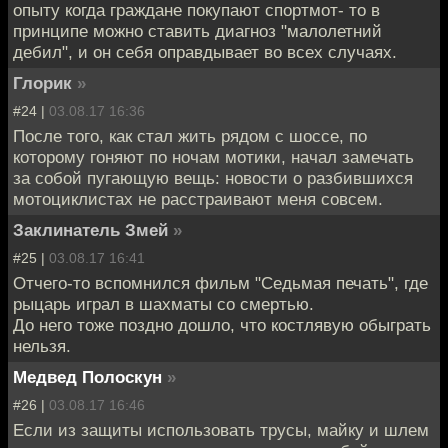
опыту когда граждане покупают спортмот- то в
принципе можно ставить диагноз "малолетний
дебил", и он себя оправдывает во всех случаях.
Глорик
»
#24 |
03.08.17 16:36
После того, как стал жить рядом с шоссе, по
которому гоняют по ночам мотики, начал замечать
за собой пугающую вещь: новости о разбившихся
мотоциклистах не расстраивают меня совсем.
Заклинатель Змей
»
#25 |
03.08.17 16:41
Отчего-то вспомнился фильм "Седьмая печать", где
рыцарь играл в шахматы со смертью.
До него тоже поздно дошло, что костлявую обыграть
нельзя.
Медвед Полоскун
»
#26 |
03.08.17 16:46
Если из защиты использовать трусы, майку и шлем