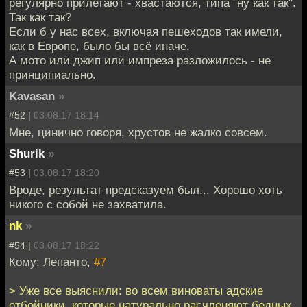
регулярно прилетают - хвастаются, типа "ну как так".
Так как так?
Если б у нас всех, включая пешеходов так имели,
как в Европе, было бы всё иначе.
А мото или джип или импреза разложилось - не
принципиально.
Kavasan
»
#52 |
03.08.17 18:14
Мне, цинично говоря, хрустов не жалко совсем.
Shurik
»
#53 |
03.08.17 18:20
Вроде, результат предсказуем был... Хорошо хоть
никого с собой не захватила.
nk
»
#54 |
03.08.17 18:22
Кому: Лепанто,
#7
> Уже все выяснили: во всем виноваты адские
отбойники, которые натурально расчленяют бедных