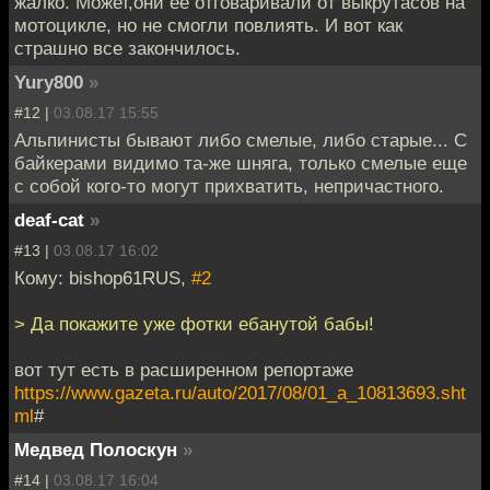
жалко. Может,они её отговаривали от выкрутасов на
мотоцикле, но не смогли повлиять. И вот как
страшно все закончилось.
Yury800
»
#12 |
03.08.17 15:55
Альпинисты бывают либо смелые, либо старые... С
байкерами видимо та-же шняга, только смелые еще
с собой кого-то могут прихватить, непричастного.
deaf-cat
»
#13 |
03.08.17 16:02
Кому: bishop61RUS,
#2
> Да покажите уже фотки ебанутой бабы!
вот тут есть в расширенном репортаже
https://www.gazeta.ru/auto/2017/08/01_a_10813693.sht
ml
#
Медвед Полоскун
»
#14 |
03.08.17 16:04