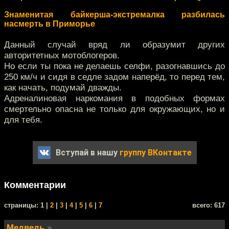
Знаменитая байкерша-экстремалка разбилась
насмерть в Приморье
Данный случай вряд ли образумит других
авторитетных мотоблогеров.
Но если ты пока не делаешь селфи, разогнавшись до
250 км/ч и сидя в седле задом наперёд, то перед тем,
как начать, подумай дважды.
Адреналиновая наркомания в подобных формах
смертельно опасна не только для окружающих, но и
для тебя.
Вступай в нашу
группу ВКонтакте
Комментарии
cтраницы: 1 |
2
|
3
|
4
|
5
|
6
|
7
всего: 617
Медведь
»