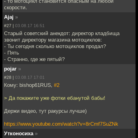
- то мотоцикл становится опасным на любой
скорости.
Ajaj
»
#27 |
03.08.17 16:51
Старый советский анекдот: директор кладбища
звонит директору магазина мотоциклов:
- Ты сегодня сколько мотоциклов продал?
- Пять
- Странно, где же пятый?
pojar
»
#28 |
03.08.17 17:01
Кому: bishop61RUS,
#2
> Да покажите уже фотки ебанутой бабы!
Держи видео, тут ракурсы лучше)
https://www.youtube.com/watch?v=8rCmf7SuZNk
Утконосиха
»