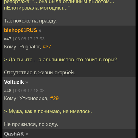
репортажа: "...она была отличным пЕлотом...
пЕлотировала мотоцикл..."
Так похоже на правду.
bishop61RUS
»
#47 |
03.08.17 17:53
Кому: Pugnator,
#37
> Да ты что... а альпинистов кто гонит в горы?
Отсутствие в жизни скорбей.
Voltuzik
»
#48 |
03.08.17 18:08
Кому: Утконосиха,
#29
> Мужа, как я понимаю, не имелось.
Не прижился, по ходу.
QashAK
»