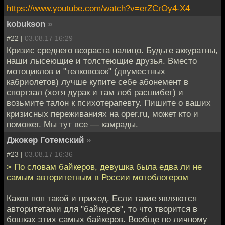
https://www.youtube.com/watch?v=erZCrOy4-X4
kobukson
»
#22 |
03.08.17 16:29
Кризис среднего возраста налицо. Будьте аккуратны,
наши лысеющие и толстеющие друзья. Вместо
мотоциклов и "телковозок" (двуместных
кабриолетов) лучше купите себе абонемент в
спортзал (хотя дурак и там лоб расшибет) и
возьмите талон к психотерапевту. Пишите о ваших
кризисных переживаниях на oper.ru, может кто и
поможет. Мы тут все — камрады.
Джокер Готемский
»
#23 |
03.08.17 16:36
> По словам байкеров, девушка была едва ли не
самым авторитетным в России мотоблогером
Каков поп такой и приход. Если такие являются
авторитетами для "байкеров", то что творится в
бошках этих самых байкеров. Вообще по личному