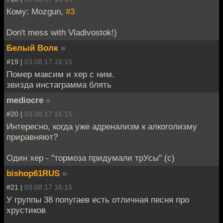
Кому: Mozgun,
#3
Don't mess with Vladivostok!)
Белый Волк
»
#19 |
03.08.17 16:15
Помер максим и хер с ним.
звизда инстаграмма блять
mediocre
»
#20 |
03.08.17 16:15
Интересно, когда уже адренализм к алкоголизму
приравняют?
Один хер - "тормоза придумали трУсы" (с)
bishop61RUS
»
#21 |
03.08.17 16:15
У группы 38 попугаев есть отличная песня про
хрустиков