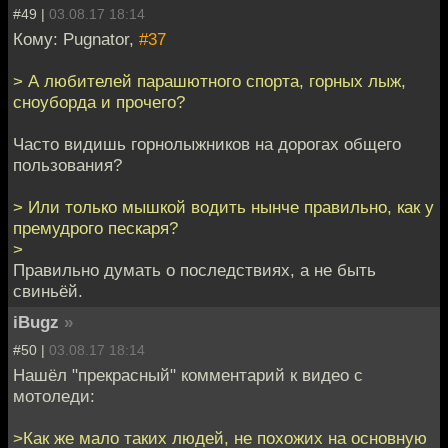
#49 |
03.08.17 18:14
Кому: Pugnator,
#37
> А любителей парашютного спорта, горных лыж,
сноуборда и прочего?
Часто видишь горнолыжников на дорогах общего
пользования?
> Или только мышкой водить нынче правильно, как у
премудрого пескаря?
>
Правильно думать о последствиях, а не быть
свиньёй.
iBugz
»
#50 |
03.08.17 18:14
Нашёл "прекрасный" комментарий к видео с
мотоледи:
>Как же мало таких людей, не похожих на основную