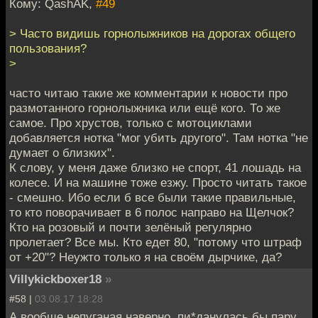
Кому: QashAK,
#49
> Часто видишь горнолыжников на дорогах общего
пользования?
>
часто читаю такие же комментарии к новости про
размотанного горнолыжника или ещё кого. То же
самое. Про хрустов, только с мотоциклами
добавляется нотка "мог убить другого". Там нотка "не
думает о близких".
К слову, у меня даже близко не спорт, 41 лошадь на
колесе. И на машине тоже езжу. Просто читать такое
- смешно. Ибо если б все были такие правильные,
то кто поворачивает в 6 полос направо на Щелчок?
Кто на розовый и почти зелёный регулярно
пролетает? Все мы. Кто едет 80, "потому что штраф
от +20"? Неужто только я на своём дырчике, да?
Villykickboxer18
»
#58 |
03.08.17 18:28
А вообще непуганая наверно, пи*данулась бы пару