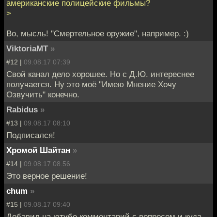
американские полицейские фильмы?
>
Во, мысль! "Смертельное оружие", например. :)
ViktoriaMT
»
#12 |
09.08.17 07:39
Свой канал дело хорошее. Но с Д.Ю. интереснее
получается. Ну это моё "Имею Мнение Хочу
Озвучить" конечно.
Rabidus
»
#13 |
09.08.17 08:10
Подписался!
Хромой Шайтан
»
#14 |
09.08.17 08:56
Это верное решение!
chum
»
#15 |
09.08.17 09:40
Добавил на ютубе комментарий с вопросом и куда-