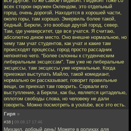
все другое. То же самое Пидмонт. Пидмонт тоже со
всех сторон окружен Оклендом, это отдельный
город, очень дорогой. Находится в хорошей части,
около горы, там хорошо. Эмервиль более такой,
бедный. Беркли, это вообще другой город, север.
Там, где университет, где все учатся. Я считаю,
абсолютно дикое место. Оно внешне нормальное, но
чему там учат студентов, как учат и какие там
происходят процессы, город просто рассадник
непонятно чего. “Более склонны к студенческим
либеральным эксцессам”. Там уже не либеральные
эксцессы, там эксцессы уже нормальные. Когда
приезжал выступать Майло, такой комедиант,
нормально он рассказывает, говорит правильные
вещи, он приехал там говорить. Сорвали его
выступление, а Беркли, как бы, является цитаделью,
оплотом свободы слова, но человеку не дали
говорить. Можно посмотреть в youtube, все это есть.
Гиря
»
#38 |
09.08.17 17:46
Михаил, добрый день! Можете в роликах для