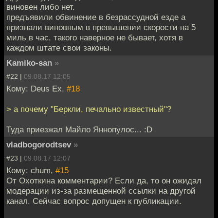
виновен либо нет.
предъявили обвинение в безрассудной езде а
признали виновным в превышении скорости на 5
миль в час, такого наверное не бывает, хотя в
каждом штате свои законы.
Kamiko-san
»
#22 |
09.08.17 12:05
Кому: Deus Ex,
#18
> а почему "Беркли, печально известный"?
Туда приезжал Майло Яннопулос... :D
vladbogorodtsev
»
#23 |
09.08.17 12:07
Кому: chum,
#15
От Охоткина комментарии? Если да, то он ожидал
модерации из-за размещенной ссылки на другой
канал. Сейчас вопрос допущен к публикации.