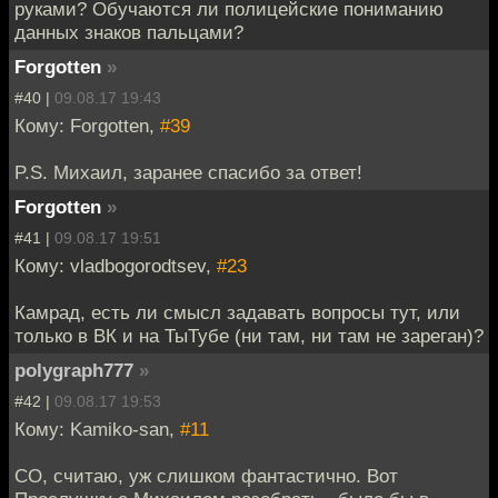
руками? Обучаются ли полицейские пониманию
данных знаков пальцами?
Forgotten
»
#40 |
09.08.17 19:43
Кому: Forgotten,
#39
P.S. Михаил, заранее спасибо за ответ!
Forgotten
»
#41 |
09.08.17 19:51
Кому: vladbogorodtsev,
#23
Камрад, есть ли смысл задавать вопросы тут, или
только в ВК и на ТыТубе (ни там, ни там не зареган)?
polygraph777
»
#42 |
09.08.17 19:53
Кому: Kamiko-san,
#11
СО, считаю, уж слишком фантастично. Вот