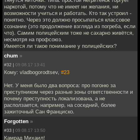
тянутся ниточки. Типа: простой негритёнок торгует
наркотой, потому что не имеет ни желания, ни
возможности учиться и работать. Кто так устроил -
понятно. Через это должно просыпаться классовое
сознание (это продолжение взгляда из погреба, если
что). Самим полицейским тоже не сахарно живётся,
несмотря на профсоюз.
Имеется ли такое понимание у полицейских?
chum
»
#32 |
09.08.17 13:41
Кому: vladbogorodtsev,
#23
Нет. У меня было два вопроса: про погоню за
преступником через разные зоны ответственности и
почему преступность локализована, а не
расползается, например, на соседний, более
зажиточный Сан Франциско.
Forgotten
»
#33 |
09.08.17 13:50
Камрад Михаил!