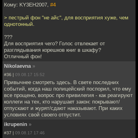
Кому: KY3EH2007,
#4
> пестрый фон "не айс", для восприятия хуже, чем
однотонный.
???
Для восприятия чего? Голос отвлекает от
разглядывания корешков книг в шкафу?
Отличный фон!
Nikolaevna
»
#36 |
09.08.17 15:52
Привычнее смотреть здесь. В свете последних
событий, когда наш полицейский поспорил, что ему
все прощено, вопрос про привилегия - как реагируют
коллеги на тех, кто нарушает закон: покрывают/
отпускают и журят/сдают наказывают. При каких
условиях свой своего отпустит.
ikrupenin
»
#37 |
09.08.17 17:46