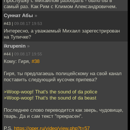
Прослушку с Михаилом разобрать - было бы в
самый раз. Как Рим с Климом Александровичем.
Суннат Абы
»
#43 |
09.08.17 19:53
Интересно, а уважаемый Михаил зарегестрирован
на Тупичке?
ikrupenin
»
#44 |
09.08.17 19:55
Кому: Гиря,
#38
Гиря, ты предлагаешь полицейскому на свой канал
поставить следующий кусочек припева?
>Woop-woop! That's the sound of da police
>Woop-woop! That's the sound of da beast
Последнее слово переводится как зверь, чудовище,
тварь. Да и сам текст "прекрасен".
P.S.
https://oper.ru/video/view.php?t=57