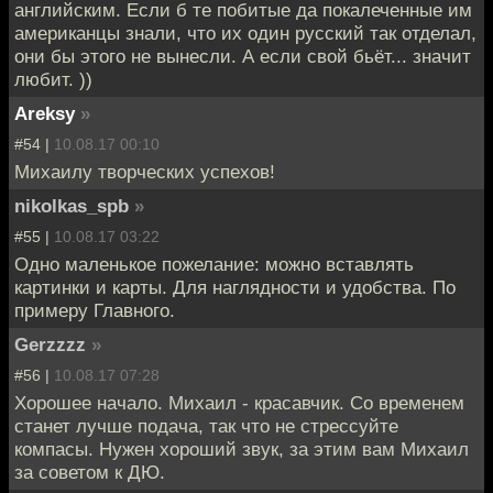
английским. Если б те побитые да покалеченные им
американцы знали, что их один русский так отделал,
они бы этого не вынесли. А если свой бьёт... значит
любит. ))
Areksy
»
#54 |
10.08.17 00:10
Михаилу творческих успехов!
nikolkas_spb
»
#55 |
10.08.17 03:22
Одно маленькое пожелание: можно вставлять
картинки и карты. Для наглядности и удобства. По
примеру Главного.
Gerzzzz
»
#56 |
10.08.17 07:28
Хорошее начало. Михаил - красавчик. Со временем
станет лучше подача, так что не стрессуйте
компасы. Нужен хороший звук, за этим вам Михаил
за советом к ДЮ.