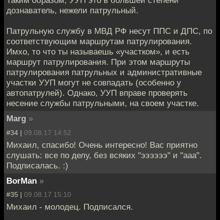
Таким образом, УУП это в большей степени
дознаватель, нежели патрульный.
Патрульную службу в МВД РФ несут ППС и ДПС, по
соответствующим маршрутам патрулирования.
Имхо, то что ты называешь «участком», и есть
маршрут патрулирования. При этом маршруты
патрулирования патрульных и административные
участки УУП могут не совпадать (особенно у
автопатрулей). Однако, УУП вправе проверять
несение службы патрульными, на своем участке.
Marg
»
#34 |
09.08.17 14:52
Михаил, спасибо! Очень интересно! Вас приятно
слушать: все по делу, без всяких "ээээээ" и "ааа".
Подписалась. :)
BorMan
»
#35 |
09.08.17 15:10
Михаил - молодец. Подписался.