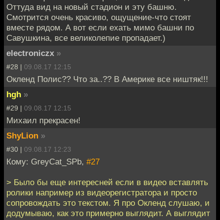
Оттуда вид на новый стадион и эту башню.
Смотрится очень красиво, ощущение-что стоят
вместе рядом. А вот если ехать мимо башни по
Савушкина, все великолепие пропадает.)
electroniczx
»
#28 |
09.08.17 12:15
Окленд Полис?? Что за..?? В Америке все ништяк!!!
hgh
»
#29 |
09.08.17 12:15
Михаил прекрасен!
ShyLion
»
#30 |
09.08.17 12:23
Кому: GreyCat_SPb,
#27
> Было бы еще интересней если в видео вставлять
ролики например из видеорегистратора и просто
сопровождать это текстом. Я про Окленд слушаю, и
додумываю, как это примерно выглядит. А выглядит