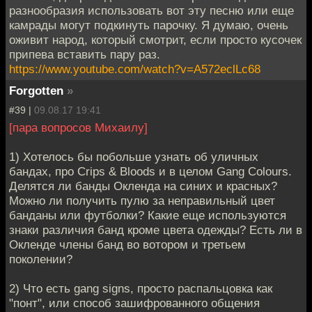
разнообразия использовать вот эту песню или еще
камрады могут подкинуть парочку. Я думаю, очень
оживит народ, который смотрит, если просто кусочек
припева вставить пару раз.
https://www.youtube.com/watch?v=A572eclLc68
Forgotten
»
#39 |
09.08.17 19:41
[пара вопросов Михаилу]
1) Хотелось бы побольше узнать об уличных
бандах, про Crips & Bloods и в целом Gang Colours.
Делятся ли банды Окленда на синих и красных?
Можно ли получить пулю за неправильный цвет
банданы или футболки? Какие еще используются
знаки различия банд кроме цвета одежды? Есть ли в
Окленде члены банд во вотором и третьем
поколении?
2) Что есть gang signs, просто распальцовка как
"понт", или способ зашифрованного общения