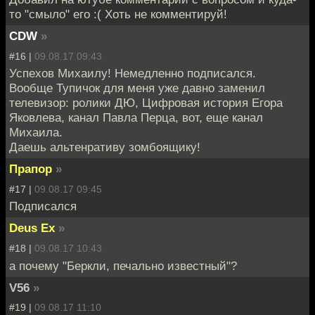
то "смыло" его :( Хоть не комментируй!
CDW
»
#16 |
09.08.17 09:43
Успехов Михаилу! Немедленно подписался.
Вообще Тупичок для меня уже давно заменил
телевизор: ролики ДЮ, Цифровая история Егора
Яковлева, канал Павла Перца, вот, еще канал
Михаила.
Даешь альтенративу зомбоящику!
Прапор
»
#17 |
09.08.17 09:45
Подписался
Deus Ex
»
#18 |
09.08.17 10:43
а почему "Беркли, печально известный"?
V56
»
#19 |
09.08.17 11:10