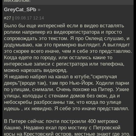
Михаилом!
GreyCat_SPb
»
#27 |
09.08.17 12:14
Было бы еще интересней если в видео вставлять
ролики например из видеорегистратора и просто
сопровождать это текстом. Я про Окленд слушаю, и
додумываю, как это примерно выглядит. А выглядит
это скорее всего иначе, чем я себе это представляю.
Когда едете по городу, или остались какие то
интересные записи с регистратора или телефона,
можно нарезать видеоряд.
Я недавно набрел на канал в ютубе,"скрипучая
дверь"(вроде так), там про Нью-Йорк. Ходили парни
по улицам, снимали. Очень похоже на Питер. Узкие
улицы, колодцы с стенами домов без окон, да и
небоскребы разбросанны так, что когда по улице
идешь , их невидно. Я себе это иначе представлял.
В Питере сейчас почти построили 400 метровю
башню. Недавно ехал про мостику с Петровской
косы на Крестовский остров, местные знают где это.