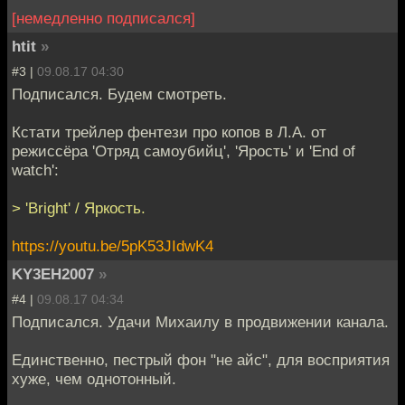
[немедленно подписался]
htit
»
#3 |
09.08.17 04:30
Подписался. Будем смотреть.
Кстати трейлер фентези про копов в Л.А. от
режиссёра 'Отряд самоубийц', 'Ярость' и 'End of
watch':
> 'Bright' / Яркость.
https://youtu.be/5pK53JIdwK4
KY3EH2007
»
#4 |
09.08.17 04:34
Подписался. Удачи Михаилу в продвижении канала.
Единственно, пестрый фон "не айс", для восприятия
хуже, чем однотонный.