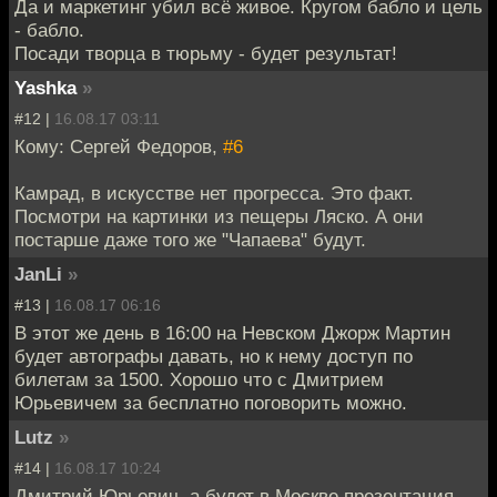
Да и маркетинг убил всё живое. Кругом бабло и цель
- бабло.
Посади творца в тюрьму - будет результат!
Yashka
»
#12 |
16.08.17 03:11
Кому: Сергей Федоров,
#6
Камрад, в искусстве нет прогресса. Это факт.
Посмотри на картинки из пещеры Ляско. А они
постарше даже того же "Чапаева" будут.
JanLi
»
#13 |
16.08.17 06:16
В этот же день в 16:00 на Невском Джорж Мартин
будет автографы давать, но к нему доступ по
билетам за 1500. Хорошо что с Дмитрием
Юрьевичем за бесплатно поговорить можно.
Lutz
»
#14 |
16.08.17 10:24
Дмитрий Юрьевич, а будет в Москве презентация