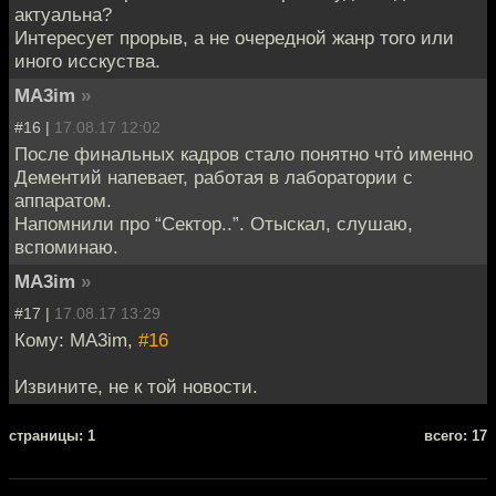
актуальна?
Интересует прорыв, а не очередной жанр того или
иного исскуства.
MA3im
»
#16 |
17.08.17 12:02
После финальных кадров стало понятно чтὀ именно
Дементий напевает, работая в лаборатории с
аппаратом.
Напомнили про “Сектор..”. Отыскал, cлушаю,
вспоминаю.
MA3im
»
#17 |
17.08.17 13:29
Кому: MA3im,
#16
Извините, не к той новости.
cтраницы: 1
всего: 17