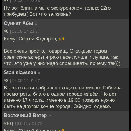
#7 |
15.08.17 22:36
Ну вот блин, а мы с экскурсионом только 22го
прибудем( Вот что за жизнь?
Суннат Абы
»
#8 |
15.08.17 23:57
Кому: Сергей Федоров,
#6
Все очень просто, товарищ. С каждым годом
советские актеры играют все лучше и лучше, так
что, это уже у них надо спрашивать, почему так)))
Stanislavsson
»
#9 |
16.08.17 01:22
В кое-то веки собрался сходить на живого Гоблина
посмотреть, благо в одном городе живём. Но вот
именно 17 числа, именно в 19:00 позарез нужно
быть на другом конце города. Обидно, однако.
Восточный Ветер
»
#10 |
16.08.17 01:22
Кому: Сергей Федоров,
#6