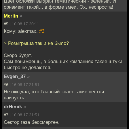
Цвет обложки выбран тематический - зелёный. И
орнамент такой... в форме змеи. Ох, неспроста!
Merlin
»
#5 |
16.08.17 20:11
Кому: alexmax,
#3
> Розыгрыша так и не было?
Скоро будет.
Сам понимаешь, в больших компаниях такие штуки
быстро не делаются.
Evgen_37
»
#6 |
16.08.17 21:51
Не ожыдал, что Главный знает такие пестни
наизусть.
drHimik
»
#7 |
16.08.17 21:51
Сектор газа бессмертен.