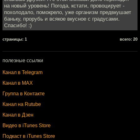
на новый уровень! Погода, кстати, провоцирует -
похолодало, помокрело, уже организм предвкушает
баньку, прорубь и всякое вкусное с градусами.
Спасибо! :)
cтраницы: 1
всего: 20
полезные ссылки
Канал в Telegram
Канал в MAX
Группа в Контакте
Канал на Rutube
Канал в Дзен
Видео в iTunes Store
Подкаст в iTunes Store