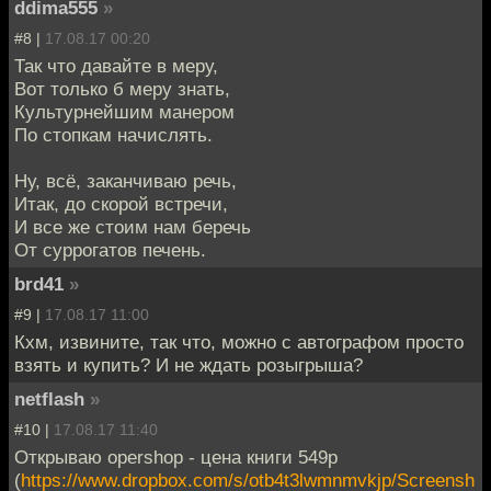
ddima555
»
#8 |
17.08.17 00:20
Так что давайте в меру,
Вот только б меру знать,
Культурнейшим манером
По стопкам начислять.
Ну, всё, заканчиваю речь,
Итак, до скорой встречи,
И все же стоим нам беречь
От суррогатов печень.
brd41
»
#9 |
17.08.17 11:00
Кхм, извините, так что, можно с автографом просто
взять и купить? И не ждать розыгрыша?
netflash
»
#10 |
17.08.17 11:40
Открываю opershop - цена книги 549р
(
https://www.dropbox.com/s/otb4t3lwmnmvkjp/Screensh