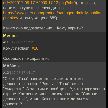
ot%202017-08-17%2000.17.13.png?dl=0
), открыва,
нажимаю купить - переводит на
https://www.piter.com/product/samogon-dmitriy-goblin-
puchkov
и там уже цена 689р.
Как-то оно подозрительно... Кому верить?
Merlin
»
#11 |
17.08.17 12:24
Кому: netflash,
#10
Сообщают - исправили.
MA3im
»
#12 |
17.08.17 14:17
"Сектор Газа" напомнил все эти алкотемы
девяностых: спирт "Рояль", " Троя", ликёр
"Амаретто". А за этим и вообще всё, что творилось в
стране. Как вспомнишь, так вздрогнешь. "Святые
девяностые", млин. Как нынешним детям это
донести ?