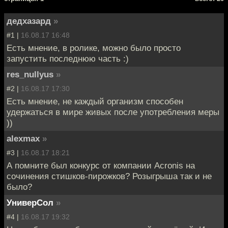
дедхазард
»
#1 |
16.08.17 16:48
Есть мнение, в ролике, можно было просто
запустить последнюю часть :)
res_nullyus
»
#2 |
16.08.17 17:30
Есть мнение, не каждый организм способен
удержаться в мире живых после употребления меры
))
alexmax
»
#3 |
16.08.17 18:21
А помните был конкурс от компании Acronis на
сочинения стишков-пирожков? Розыгрыша так и не
было?
УниверСол
»
#4 |
16.08.17 19:32