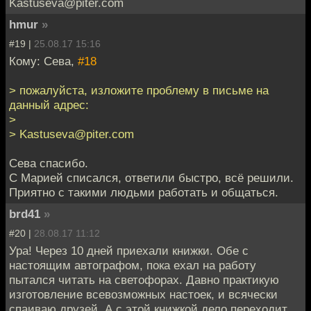
Kastuseva@piter.com
hmur
»
#19 |
25.08.17 15:16
Кому: Сева,
#18
> пожалуйста, изложите проблему в письме на
данный адрес:
>
> Kastuseva@piter.com
Сева спасибо.
С Марией списался, ответили быстро, всё решили.
Приятно с такими людьми работать и общаться.
brd41
»
#20 |
28.08.17 11:12
Ура! Через 10 дней приехали книжки. Обе с
настоящим автографом, пока ехал на работу
пытался читать на светофорах. Давно практикую
изготовление всевозможных настоек, и всячески
спаиваю друзей. А с этой книжкой дело переходит