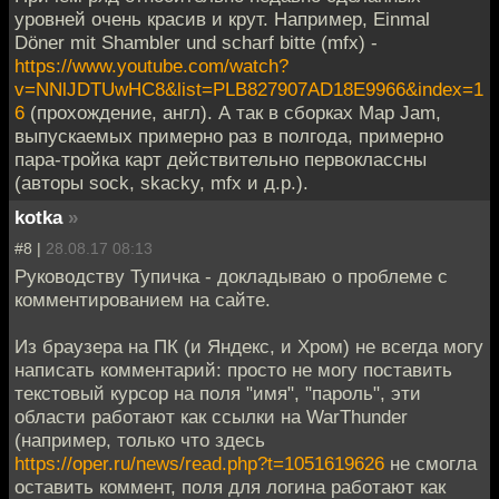
уровней очень красив и крут. Например, Einmal
Döner mit Shambler und scharf bitte (mfx) -
https://www.youtube.com/watch?
v=NNlJDTUwHC8&list=PLB827907AD18E9966&index=1
6
(прохождение, англ). А так в сборках Map Jam,
выпускаемых примерно раз в полгода, примерно
пара-тройка карт действительно первоклассны
(авторы sock, skacky, mfx и д.р.).
kotka
»
#8 |
28.08.17 08:13
Руководству Тупичка - докладываю о проблеме с
комментированием на сайте.
Из браузера на ПК (и Яндекс, и Хром) не всегда могу
написать комментарий: просто не могу поставить
текстовый курсор на поля "имя", "пароль", эти
области работают как ссылки на WarThunder
(например, только что здесь
https://oper.ru/news/read.php?t=1051619626
не смогла
оставить коммент, поля для логина работают как