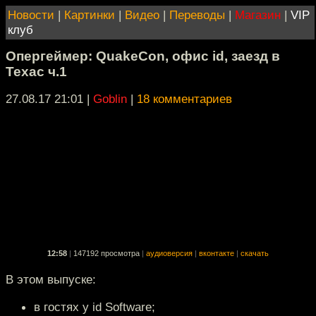
Новости
|
Картинки
|
Видео
|
Переводы
|
Магазин
|
VIP
клуб
Опергеймер: QuakeCon, офис id, заезд в
Техас ч.1
27.08.17 21:01
|
Goblin
|
18 комментариев
12:58
|
147192 просмотра
|
аудиоверсия
|
вконтакте
|
скачать
В этом выпуске:
в гостях у id Software;