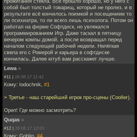
прожигания стекла. Всё прошло хорошо, но у него с
собой был толстый товарищ, который не пролез, и в
результате всё кончилось поимкой и посещением то
ли психиатра, то ли всего лишь психолога. Потом он
работал на фирме Софтдиск, но увлекался
программированием Игр. Даже таскал в пятницу
вечером компы домой, а после возвращал перед
началом следующей рабочей недели. Нелёгкая
свела его с Ромерой и карьера в софтдиске
кончилась. Далее ютуб вам расскажет лучше.
Lewa
»
#11 |
28.08.17 11:42
Кому: lodochnik,
#1
> Третье - наш старейший игрок про-сцены (Cooller).
Орел! Где можно засмотреть?
Quqas
»
#12 |
28.08.17 12:03
Кому: Goblin,
#4