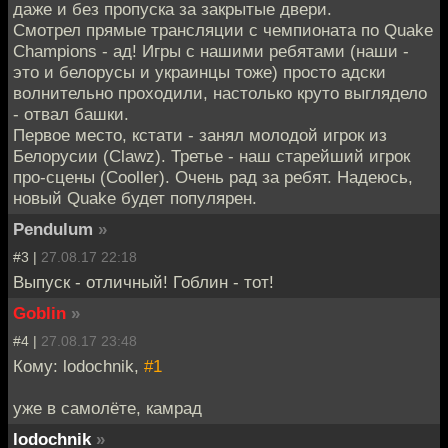
даже и без пропуска за закрытые двери.
Смотрел прямые трансляции с чемпионата по Quake
Champions - ад! Игры с нашими ребятами (наши -
это и белорусы и украинцы тоже) просто адски
волнительно проходили, настолько круто выглядело
- отвал башки.
Первое место, кстати - занял молодой игрок из
Белорусии (Clawz). Третье - наш старейший игрок
про-сцены (Cooller). Очень рад за ребят. Надеюсь,
новый Quake будет популярен.
Pendulum
»
#3 |
27.08.17 22:18
Выпуск - отличный! Гоблин - тот!
Goblin
»
#4 |
27.08.17 23:48
Кому: lodochnik,
#1
уже в самолёте, камрад
lodochnik
»