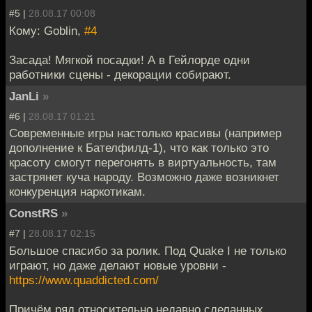
#5 |
28.08.17 00:08
Кому: Goblin,
#4
Засада! Мягкой посадки! А в Гейлорде одни
работники сцены - декорации собирают.
JanLi
»
#6 |
28.08.17 01:21
Современные игры настолько красивы (например
дополнение к Бателфилд-1), что как только это
красоту смогут перегонять в виртуальность, там
застрянет куча народу. Возможно даже возникнет
конкуренция наркотикам.
ConstRS
»
#7 |
28.08.17 02:15
Большое спасибо за ролик. Под Quake I не только
играют, но даже делают новые уровни -
https://www.quaddicted.com/
Причём ряд относительно недавно сделанных