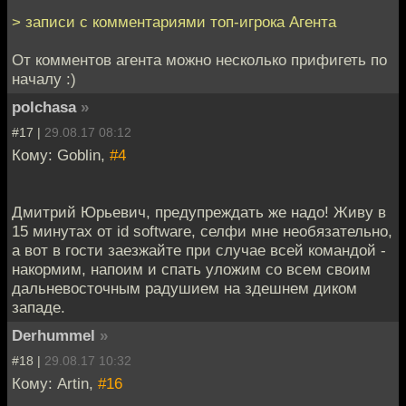
> записи с комментариями топ-игрока Агента
От комментов агента можно несколько прифигеть по
началу :)
polchasa
»
#17 |
29.08.17 08:12
Кому: Goblin,
#4
Дмитрий Юрьевич, предупреждать же надо! Живу в
15 минутах от id software, селфи мне необязательно,
а вот в гости заезжайте при случае всей командой -
накормим, напоим и спать уложим со всем своим
дальневосточным радушием на здешнем диком
западе.
Derhummel
»
#18 |
29.08.17 10:32
Кому: Artin,
#16