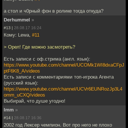
а стол и ч0рный фон в ролике тогда откуда?
Derhummel
»
#13 |
28.08.17 16:24
Кому: Lewa,
#11
> Орел! Где можно засмотреть?
Есть записи с оф.стрима (англ. язык):
https://www.youtube.com/channel/UCOMk1WI8dxaCFpJ
ptF6K8_A/videos
Есть записи с комментариями топ-игрока Агента
(русский язык):
https://www.youtube.com/channel/UCVr6EUNRozJp3L4
omm_uCXQ/videos
Выбирай, что душе угодно!
Imm
»
#14 |
28.08.17 16:36
2002 год Лексер чемпион. Вот про него не плохо