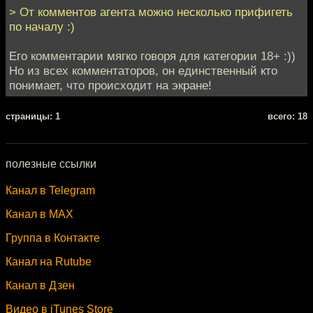
> От комментов агента можно несколько прифигеть
по началу :)
Его комментарии мягко говоря для категории 18+ :))
Но из всех комментаторов, он единственный кто
понимает, что происходит на экране!
cтраницы: 1
всего: 18
полезные ссылки
Канал в Telegram
Канал в MAX
Группа в Контакте
Канал на Rutube
Канал в Дзен
Видео в iTunes Store