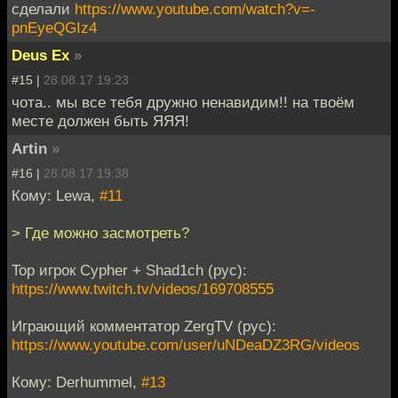
сделали
https://www.youtube.com/watch?v=-
pnEyeQGIz4
Deus Ex
»
#15 |
28.08.17 19:23
чота.. мы все тебя дружно ненавидим!! на твоём
месте должен быть ЯЯЯ!
Artin
»
#16 |
28.08.17 19:38
Кому: Lewa,
#11
> Где можно засмотреть?
Top игрок Cypher + Shad1ch (рус):
https://www.twitch.tv/videos/169708555
Играющий комментатор ZergTV (рус):
https://www.youtube.com/user/uNDeaDZ3RG/videos
Кому: Derhummel,
#13