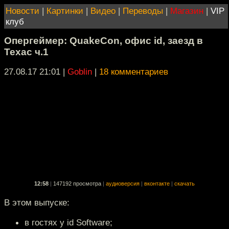
Новости
|
Картинки
|
Видео
|
Переводы
|
Магазин
|
VIP
клуб
Опергеймер: QuakeCon, офис id, заезд в
Техас ч.1
27.08.17 21:01
|
Goblin
|
18 комментариев
12:58
|
147192 просмотра
|
аудиоверсия
|
вконтакте
|
скачать
В этом выпуске:
в гостях у id Software;