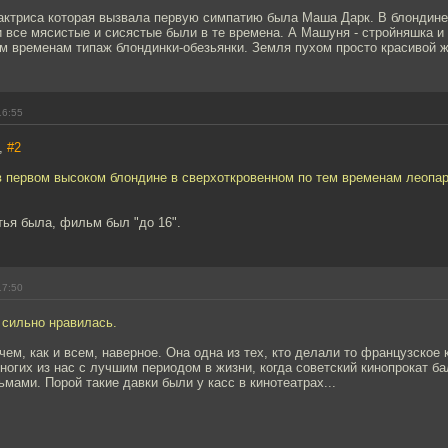
 актриса которая вызвала первую симпатию была Маша Дарк. В блондине
 все мясистые и сисястые были в те времена. А Машуня - стройняшка и
ем временам типаж блондинки-обезьянки. Земля пухом просто красивой 
16:55
,
#2
 в первом высоком блондине в сверхоткровенном по тем временам леопа
тья была, фильм был "до 16".
17:50
 сильно нравилась.
чем, как и всем, наверное. Она одна из тех, кто делали то французское 
ногих из нас с лучшим периодом в жизни, когда советский кинопрокат б
ами. Порой такие давки были у касс в кинотеатрах...