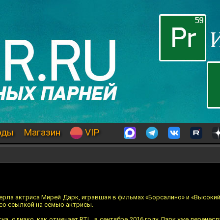
оды
Магазин
VIP
мерла актриса Мирей Дарк, игравшая в фильмах «Борсалино» и «Высоки
 со ссылкой на семью актрисы.
на, однако, как отмечает RTL, в сентябре 2016 году Дарк уже перенес