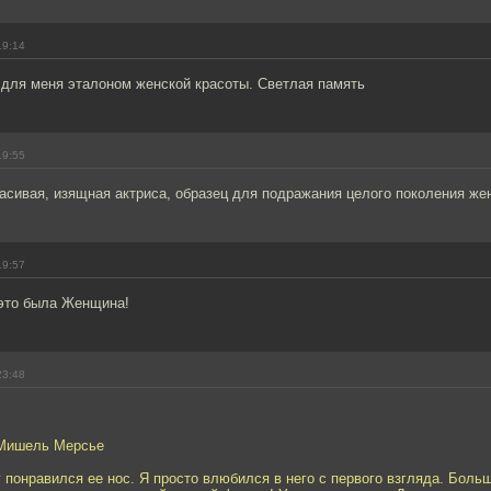
19:14
 для меня эталоном женской красоты. Светлая память
19:55
асивая, изящная актриса, образец для подражания целого поколения же
19:57
 это была Женщина!
23:48
 Мишель Мерсье
 понравился ее нос. Я просто влюбился в него с первого взгляда. Больш