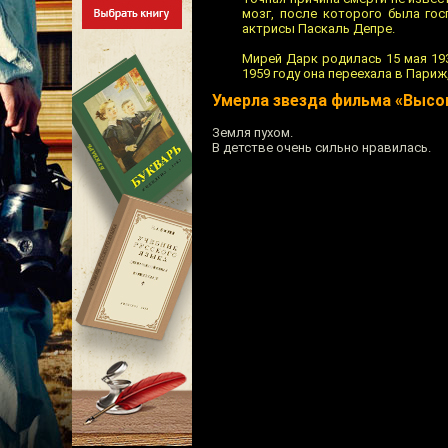
мозг, после которого была гос
актрисы Паскаль Депре.
Мирей Дарк родилась 15 мая 19
1959 году она переехала в Париж
Умерла звезда фильма «Высо
Земля пухом.
В детстве очень сильно нравилась.