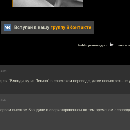
Вступай в нашу
группу ВКонтакте
Goblin рекомендует
заказат
13:54
 днях "Блондинку из Пекина" в советском переводе, даже посмотреть не у
14:27
 первом высоком блондине в сверхоткровенном по тем временам леопард