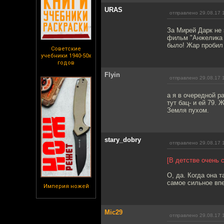
URAS
отправлено 29.08.17 
За Мирей Дарк не 
фильм "Анжелика -
было! Жар пробил
Советские
учебники 1940-50х
годов
Flyin
отправлено 29.08.17 
а я в очередной р
тут бац- и ей 79. 
Земля пухом.
stary_dobry
отправлено 29.08.17 
[В детстве очень 
О, да. Когда она 
самое сильное впе
Империя ножей
Mic29
отправлено 29.08.17 