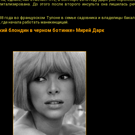
питализирована. До этого после второго инсульта она лишилась ре
38 года во французском Тулоне в семье садовника и владелицы бакале
, где начала работать манекенщицей.
кий блондин в черном ботинке» Мирей Дарк