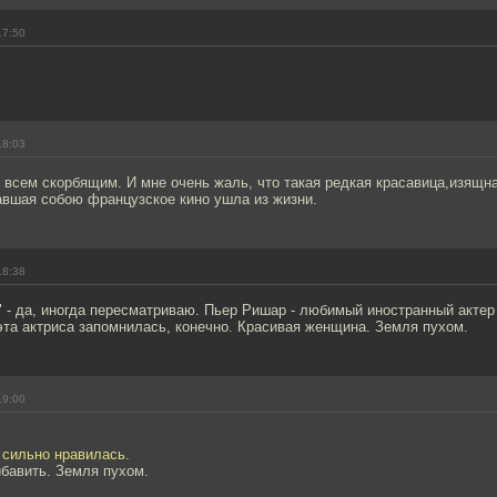
17:50
18:03
 всем скорбящим. И мне очень жаль, что такая редкая красавица,изящ
авшая собою французское кино ушла из жизни.
18:38
 - да, иногда пересматриваю. Пьер Ришар - любимый иностранный актер
эта актриса запомнилась, конечно. Красивая женщина. Земля пухом.
19:00
 сильно нравилась.
ибавить. Земля пухом.