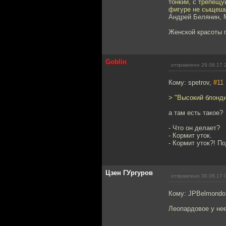
тонкий, с трепещу
фигуре не сыщешь 
Андрей Белянин, 
Женской красоты п
Goblin
отправлено 29.08.17 
Кому: spetrov,
#11
> "Высокий блонди
а там есть такое?
- Что он делает?
- Кормит уток.
- Кормит уток?! По
Цзен ГУргуров
отправлено 30.08.17 
Кому: JPBelmondo
Леопардовое у нее