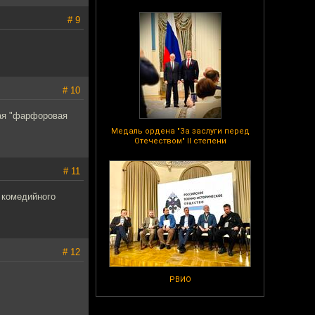
# 9
# 10
ная "фарфоровая
Медаль ордена "За заслуги перед
Отечеством" II степени
# 11
 комедийного
# 12
РВИО