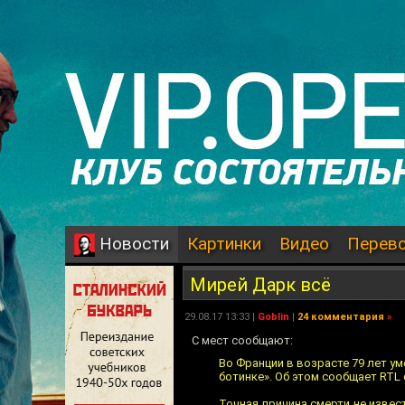
Картинки
Видео
Перев
Новости
Мирей Дарк всё
29.08.17 13:33 |
Goblin
|
24 комментария
»
С мест сообщают:
Во Франции в возрасте 79 лет у
ботинке». Об этом сообщает RTL
Точная причина смерти не извест