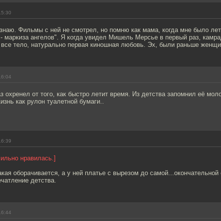
15:30
знаю. Фильмы с ней не смотрел, но помню как мама, когда мне было лет
 маркиза ангелов". Я когда увидел Мишель Мерсье в первый раз, камра
 все тело, натурально первая киношная любовь. Эх, были раньше женщи
16:04
аз охренел от того, как быстро летит время. Из детства запомнил её мо
Жизнь как рулон туалетной бумаги..
16:39
сильно нравилась.]
такая оборачивается, а у ней платье с вырезом до самой...окончательной
чатление детства.
16:44