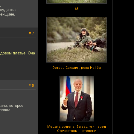
.
65
 худяшка.
женщине.
# 7
рдовом платье! Она
Остров Сахалин, река Найба
# 8
кино, которое
аловал
Медаль ордена "За заслуги перед
Отечеством" II степени