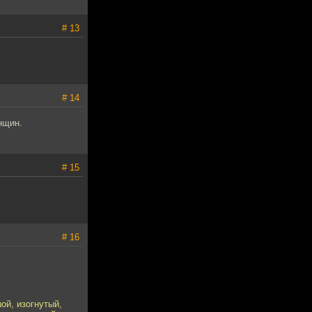
# 13
# 14
нщин.
# 15
# 16
ой, изогнутый,