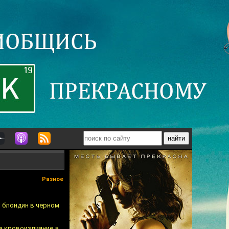
Разное
й блондин в черном
ла кровоизлияние в