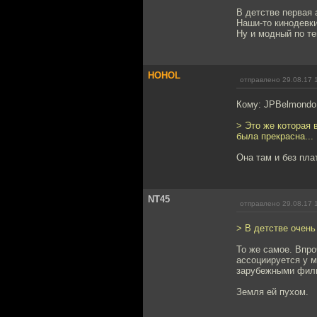
В детстве первая
Наши-то кинодевки
Ну и модный по т
HOHOL
отправлено 29.08.17 
Кому: JPBelmondo
> Это же которая
была прекрасна...
Она там и без пла
NT45
отправлено 29.08.17 
> В детстве очень
То же самое. Впро
ассоциируется у м
зарубежными фильм
Земля ей пухом.