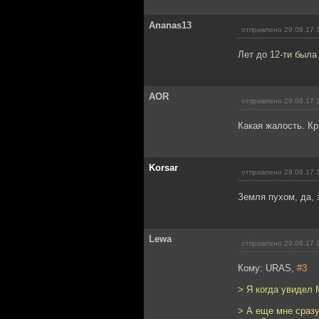
Ananas13
отправлено 29.08.17 
Лет до 12-ти была
AOR
отправлено 29.08.17 
Какая жалость. Кр
Korsar
отправлено 29.08.17 
Земля пухом, да,
Lewa
отправлено 29.08.17 
Кому: URAS,
#3
> Я когда увидел
> А еще мне сразу