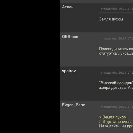
Аслан
отправлено 29.08.17 
Земля пухом
OEShem
отправлено 29.08.17 
Присоединяюсь ко
статуэтка", украш
spetrov
отправлено 29.08.17 
"Высокий блондин"
жанра детства. А 
Evgen_Perm
отправлено 29.08.17 
> Земля пухом.
> В детстве очень
Ни убавить, ни пр