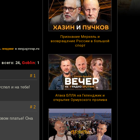
Признание Меркель и
возвращение России в большой
спорт
ь
лендинг
в megagroup.ru
всего: 24,
Goblin
: 1
# 1
спел и на тебе!
Атака БПЛА на Геленджик и
открытие Ормузского пролива
# 2
овом платье! Она