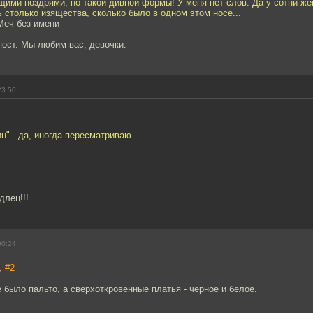
щими ноздрями, но такой дивной формы! У меня нет слов. Да у сотни ж
столько изящества, сколько было в одном этом носе...
Меч без имени
ост. Мы любим вас, девочки.
23:50
н" - да, иногда пересматриваю.
длец!!!
00:24
,
#2
 было пальто, а сверхоткровенные платья - черное и белое.