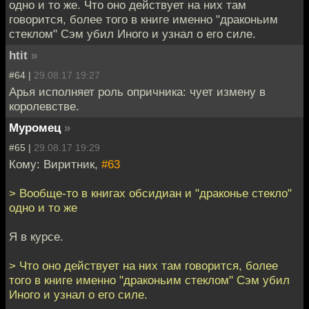
одно и то же. Что оно действует на них там
говорится, более того в книге именно "драконьим
стеклом" Сэм убил Иного и узнал о его силе.
htit
»
#64 |
29.08.17 19:27
Арья исполняет роль опричника: чует измену в
королевстве.
Муромец
»
#65 |
29.08.17 19:29
Кому: Виритник,
#63
> Вообще-то в книгах обсидиан и "драконье стекло"
одно и то же
Я в курсе.
> Что оно действует на них там говорится, более
того в книге именно "драконьим стеклом" Сэм убил
Иного и узнал о его силе.