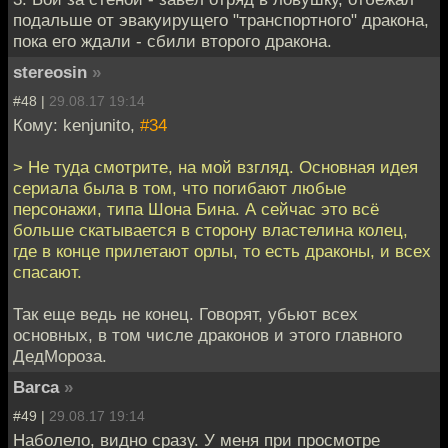
подальше от эвакуирущего "транспортного" дракона,
пока его ждали - сбили второго дракона.
stereosin
»
#48 |
29.08.17 19:14
Кому: kenjunito,
#34
> Не туда смотрите, на мой взгляд. Основная идея
сериала была в том, что погибают любые
персонажи, типа Шона Бина. А сейчас это всё
больше скатывается в сторону властелина колец,
где в конце прилетают орлы, то есть драконы, и всех
спасают.
Так еще ведь не конец. Говорят, убьют всех
основных, в том числе драконов и этого главного
ДедМороза.
Barca
»
#49 |
29.08.17 19:14
Наболело, видно сразу. У меня при просмотре