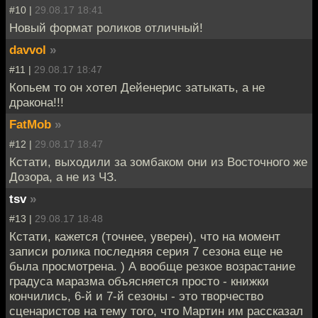
#10 |
29.08.17 18:41
Новый формат роликов отличный!
davvol
»
#11 |
29.08.17 18:47
Копьем то он хотел Дейенерис затыкать, а не
дракона!!!
FatMob
»
#12 |
29.08.17 18:47
Кстати, выходили за зомбаком они из Восточного же
Дозора, а не из ЧЗ.
tsv
»
#13 |
29.08.17 18:48
Кстати, кажется (точнее, уверен), что на момент
записи ролика последняя серия 7 сезона еще не
была просмотрена. ) А вообще резкое возрастание
градуса маразма объясняется просто - книжки
кончились, 6-й и 7-й сезоны - это творчество
сценаристов на тему того, что Мартин им рассказал