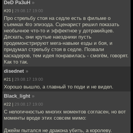
DeD Pa3uH
»
#20 |
29.08.17 19:00
Про стрельбу стоя на седле есть в фильме о
съемках 4го эпизода. Сценарист решил показать
необычное что-то и эффектное у дотракийцев.
Дескать, они крутые наездники пусть
продемонстрируют мега-навыки езды и боя, и
придумал стрельбу стоя в седле. Позвали
каскадеров, тем идея понравилась - смогём, говорят.
Как то так.
disednet
»
#21 |
29.08.17 19:00
Хорошо вышло, а главный то поди и не видел.
Black_light
»
#22 |
29.08.17 19:00
С нелогичностью многих моментов согласен, но вот
моменты вроде этих совсем мимо:
Джейм пытался не дракона убить, а королеву.