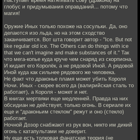
глобус и придумывания оправданий... потому что
магия!
Оружие Иных только похоже на сосульки. Да, оно
делаются изо льда, но на этом сходство
заканчивается. Вот шта говорит автор - "Ice. But not
like regular old ice. The Others can do things with ice
that we can't imagine and make substances of it." Так
что мега-копье куда круче чем снаряд из скорпиона.
И кидает его Королёк, а не рядовой Иной. А рядовой
Иной куда как сильнее рядового же человека.
Не факт что драконье пламя может убить Короля
Ночи. Иных - скорее всего да (валирийская сталь то
работает), а Короля - может и нет.
В книгах мертвяки еще медленней. Правда на них
обсидиан не действует, только огонь. В сериале их
еще и "драконьим стеклом" режут и оно (стекло)
работает.
Ночной Дозор снабжают из рук вон, никто им дикий
огонь с катапультами не доверит.
Ну еще есть толковая фанатская теория (не