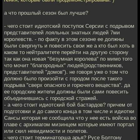
а что прошлый сезон был лучше?
- чего стоит идиотский поступок Серсии с подрывом
представителей лояльных знатных людей 7ми
королевств. - по факту в этом сезоне ее должны
были свергнуть и повесить свои же а кто был хоть в
каком то нейтралитете перейти на другую сторону
так как она новая "безумная королева" по мимо того
что мочит "благородных" людей(родственников,
представителей "домов"). не говоря уже о том что
должно было произойти с городом после такого
подрыва "сверх опасного и горючего вещества". да
ее городские жители должны были сами повесить
объединившись с городской стражей.
- а чего стоит идиотский бой бастардов? причем от
подготовки и до самого конца в том числе и идиотки
Сансы которая не сообщила что у нее есть войска во
главе с архимагом мизинцем которые имеют портал
или скил невидимости и полетов.
- чего стоит терминаторша арья? Русе Болтону