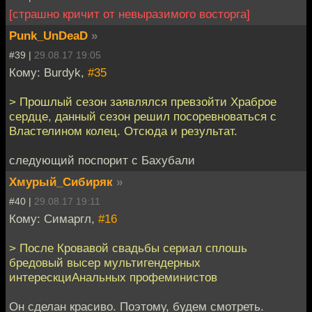
[страшно кричит от невыразимого восторга]
Punk_UnDeaD
»
#39 |
29.08.17 19:05
Кому: Burdyk,
#35
> Прошлый сезон заявлялся превзойти Храброе
сердце, данный сезон решил посоревноваться с
Властелином колец. Отсюда и результат.
следующий поспорит с Бахубали
Хмурый_Сибиряк
»
#40 |
29.08.17 19:11
Кому: Симаргл,
#16
> После Кровавой свадьбы сериал сплошь
бредовый высер мультигендерных
интерескциАнальных профеминистов
Он сделан красиво. Поэтому, будем смотреть.