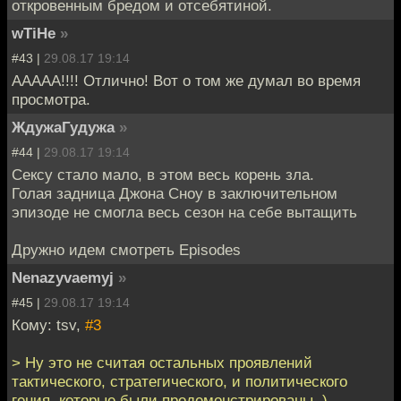
откровенным бредом и отсебятиной.
wTiHe
»
#43 |
29.08.17 19:14
ААААА!!!! Отлично! Вот о том же думал во время
просмотра.
ЖдужаГудужа
»
#44 |
29.08.17 19:14
Сексу стало мало, в этом весь корень зла.
Голая задница Джона Сноу в заключительном
эпизоде не смогла весь сезон на себе вытащить
Дружно идем смотреть Episodes
Nenazyvaemyj
»
#45 |
29.08.17 19:14
Кому: tsv,
#3
> Ну это не считая остальных проявлений
тактического, стратегического, и политического
гения, которые были продемонстрированы. )