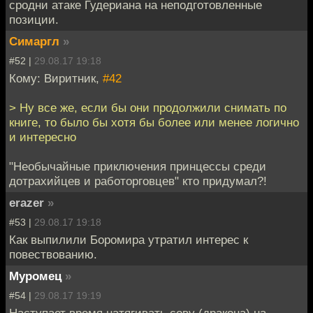
сродни атаке Гудериана на неподготовленные
позиции.
Симаргл
»
#52 |
29.08.17 19:18
Кому: Виритник,
#42
> Ну все же, если бы они продолжили снимать по
книге, то было бы хотя бы более или менее логично
и интересно
"Необычайные приключения принцессы среди
дотрахийцев и работорговцев" кто придумал?!
erazer
»
#53 |
29.08.17 19:18
Как выпилили Боромира утратил интерес к
повествованию.
Муромец
»
#54 |
29.08.17 19:19
Наступает время натягивать сову (дракона) на