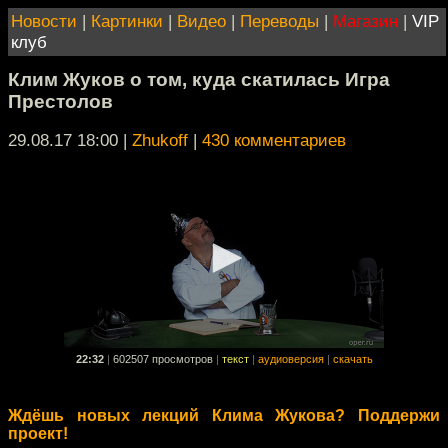
Новости
|
Картинки
|
Видео
|
Переводы
|
Магазин
|
VIP
клуб
Клим Жуков о том, куда скатилась Игра
Престолов
29.08.17 18:00
|
Zhukoff
|
430 комментариев
22:32
|
602507 просмотров
|
текст
|
аудиоверсия
|
скачать
Ждёшь новых лекций Клима Жукова? Поддержи
проект!