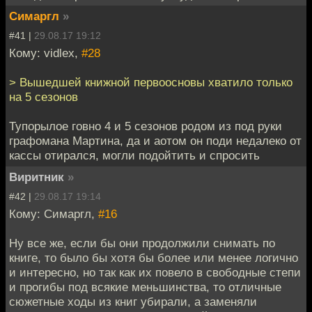
Симаргл
»
#41 |
29.08.17 19:12
Кому: vidlex,
#28
> Вышедшей книжной первоосновы хватило только
на 5 сезонов
Тупорылое говно 4 и 5 сезонов родом из под руки
графомана Мартина, да и аотом он поди недалеко от
кассы отирался, могли подойтить и спросить
Виритник
»
#42 |
29.08.17 19:14
Кому: Симаргл,
#16
Ну все же, если бы они продолжили снимать по
книге, то было бы хотя бы более или менее логично
и интересно, но так как их повело в свободные степи
и прогибы под всякие меньшинства, то отличные
сюжетные ходы из книг убирали, а заменяли