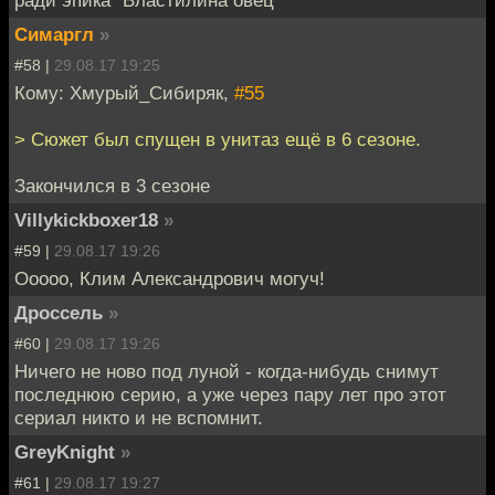
Симаргл
»
#58 |
29.08.17 19:25
Кому: Хмурый_Сибиряк,
#55
> Сюжет был спущен в унитаз ещё в 6 сезоне.
Закончился в 3 сезоне
Villykickboxer18
»
#59 |
29.08.17 19:26
Ооооо, Клим Александрович могуч!
Дроссель
»
#60 |
29.08.17 19:26
Ничего не ново под луной - когда-нибудь снимут
последнюю серию, а уже через пару лет про этот
сериал никто и не вспомнит.
GreyKnight
»
#61 |
29.08.17 19:27