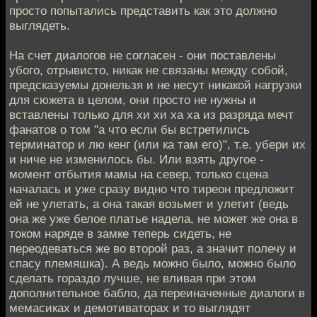
просто попытались представить как это должно
выглядеть.
На счет диалогов не согласен - они поставлены
убого, отрывисто, никак не связаны между собой,
предсказуемы донельзя и не несут никакой нагрузки
для сюжета в целом, они просто не нужны и
вставлены только для хи хи ха ха из разряда мечт
фанатов о том "а что если бы встретились
терминатор и лю кенг (или ка там его)", т.е. убери их
и ниче не изменилось бы. Или взять другое -
момент отбытия мамы на север, только сцена
началась и уже сразу видно что тиреон предложит
ей не улетать, а она такая возьмет и улетит (ведь
она же уже белое платье надела, не может же она в
током наряде в замке теперь сидеть, не
переодеваться же во второй раз, а значит полечу и
спасу племяшка). А ведь можно было, можно было
сделать гораздо лучше, не вливая при этом
дополнительное бабло, да переиначенные диалоги в
мемасиках и демотиваторах и то выглядят