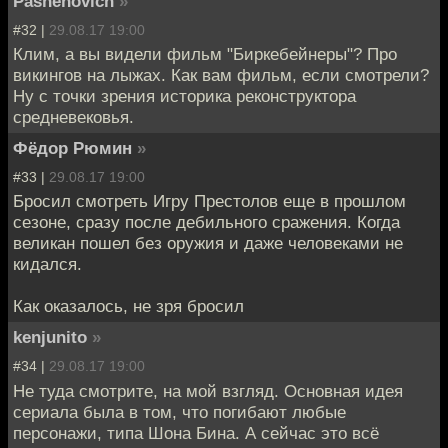
Pashenovich
»
#32 |
29.08.17 19:00
Клим, а вы видели фильм "Биркебейнеры"? Про
викингов на лыжах. Как вам фильм, если смотрели?
Ну с точки зрения историка реконструктора
средневековья.
Фёдор Рюмин
»
#33 |
29.08.17 19:00
Бросил смотреть Игру Престолов еще в прошлом
сезоне, сразу после дебильного сражения. Когда
великан пошел без оружия и даже человеками не
кидался.
Как оказалось, не зря бросил
kenjunito
»
#34 |
29.08.17 19:00
Не туда смотрите, на мой взгляд. Основная идея
сериала была в том, что погибают любые
персонажи, типа Шона Бина. А сейчас это всё