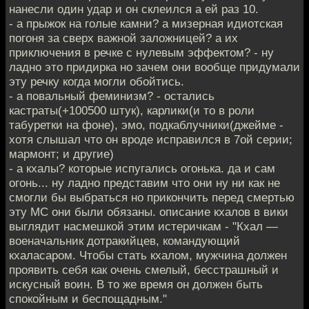
нанесли один удар и он склеился а ей раз 10.
- а прыжок на голые камни? а мизерная идиотская
погоня за сверх важной заложницей? а их
приключения в речке с нулевым эффектом? - ну
ладно это придирка но зачем они вообще придумали
эту речку когда могли обойтись.
- а повальный феминизм? - остались
кастраты(+100500 штук), карлики(и то в роли
табуретки на фоне), эмо, подкаблучники(джейме -
хотя слышал что он вроде исправился в 7ой серии;
мармонт; и другие)
- а кхалы? которые испугались огонька. да и сам
огонь... ну ладно представим что они ну ни как не
смогли бы выбраться но прикончить перед смертью
эту МС они были обязаны. описание кхалов в вики
выглядит насмешкой этим истеричкам - "Кхал —
военачальник дотракийцев, командующий
кхаласаром. Чтобы стать кхалом, мужчина должен
проявить себя как очень смелый, бесстрашный и
искусный воин. В то же время он должен быть
спокойным и беспощадным."