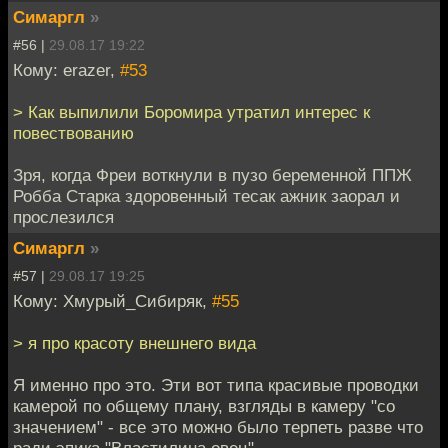
Симаргл
»
#56 |
29.08.17 19:22
Кому: erazer,
#53
> Как выпилили Боромира утратил интерес к
повествованию
Зря, когда Фреи воткнули в пузо беременной ППЖ
Робба Старка здоровенный тесак ажник заорал и
прослезился
Симаргл
»
#57 |
29.08.17 19:25
Кому: Хмурый_Сибиряк,
#55
> я про красоту внешнего вида
Я именно про это. Эти вот типа красивые проводки
камерой по общему плану, взгляды в камеру "со
значением" - все это можно было терпеть разве что
ради эпика "Властилина овец"