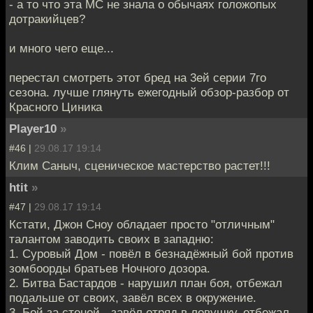
- а то что эта МС не знала о обычаях голожопых
дотракийцев?
и много чего еще...
перестал смотреть этот бред на 3ей серии 7го
сезона. лучше глянуть ежегодный обзор-разбор от
Красного Циника
Player10
»
#46 |
29.08.17 19:14
Клим Саныч, сценическое мастерство растет!!!
htit
»
#47 |
29.08.17 19:14
Кстати, Джон Сноу обладает просто "отличным"
талантом заводить своих в западню:
1. Суровый Дом - повёл в безнадёжный бой против
зомбоорды братьев Ночного дозора.
2. Битва Бастардов - нарушил план боя, отбежал
подальше от своих, завёл всех в окружение.
3. Бой за стеной - завёл отряд в ловушку, отбежал