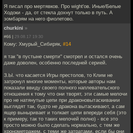
Я писал про мертявков. Про wight'ов. Иные/Белые
Ходоки - да, от стекла дохнут только в путь. А
зомбарям на него фиолетово.
churkini
»
#66 |
29.08.17 19:30
Кому: Хмурый_Сибиряк,
#14
я так "в пустыне смерти" смотрел и остался очень
даже доволен, особенно последней серией.
З.Ы. что касается Игры престолов, то Клим не
затронул многие моменты, которые авторы нам
показали ввиду своего полного наплевательского
отношения к тому что они творят, эти самые мелочи
про не натянутые цепи при драконовытаскивании
выглядят так, будто не дракона вытаскивают, а сам
ящер выныривает и толкает цепи впереди себя (это
к примеру, так то таких мелочей полно) - все это
просто можно было сделать нормально, с тем же
хронометражем, с теми же затратами, если бы они