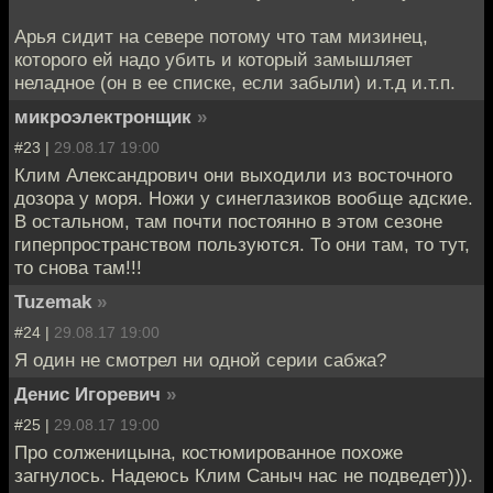
Арья сидит на севере потому что там мизинец,
которого ей надо убить и который замышляет
неладное (он в ее списке, если забыли) и.т.д и.т.п.
микроэлектронщик
»
#23 |
29.08.17 19:00
Клим Александрович они выходили из восточного
дозора у моря. Ножи у синеглазиков вообще адские.
В остальном, там почти постоянно в этом сезоне
гиперпространством пользуются. То они там, то тут,
то снова там!!!
Tuzemak
»
#24 |
29.08.17 19:00
Я один не смотрел ни одной серии сабжа?
Денис Игоревич
»
#25 |
29.08.17 19:00
Про солженицына, костюмированное похоже
загнулось. Надеюсь Клим Саныч нас не подведет))).