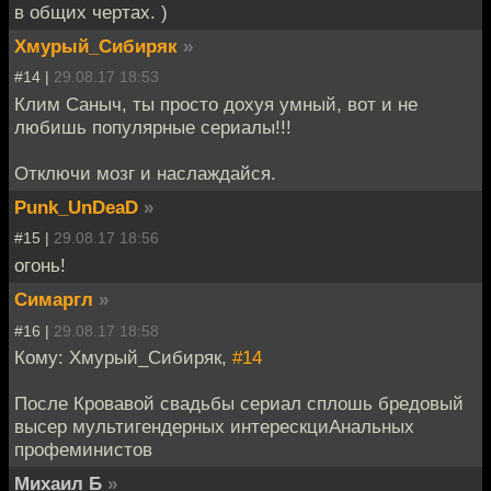
в общих чертах. )
Хмурый_Сибиряк
»
#14 |
29.08.17 18:53
Клим Саныч, ты просто дохуя умный, вот и не
любишь популярные сериалы!!!
Отключи мозг и наслаждайся.
Punk_UnDeaD
»
#15 |
29.08.17 18:56
огонь!
Симаргл
»
#16 |
29.08.17 18:58
Кому: Хмурый_Сибиряк,
#14
После Кровавой свадьбы сериал сплошь бредовый
высер мультигендерных интерескциАнальных
профеминистов
Михаил Б
»