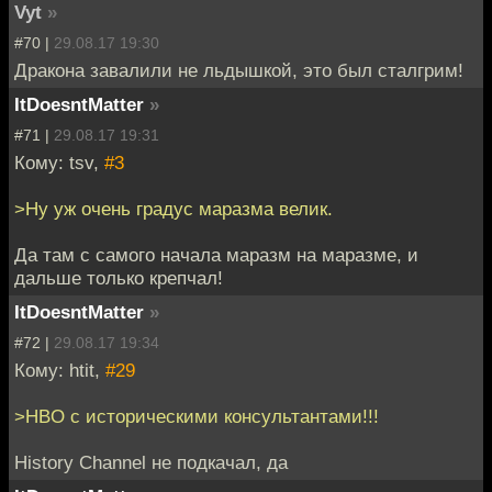
Vyt
»
#70 |
29.08.17 19:30
Дракона завалили не льдышкой, это был сталгрим!
ItDoesntMatter
»
#71 |
29.08.17 19:31
Кому: tsv,
#3
>Ну уж очень градус маразма велик.
Да там с самого начала маразм на маразме, и
дальше только крепчал!
ItDoesntMatter
»
#72 |
29.08.17 19:34
Кому: htit,
#29
>HBO с историческими консультантами!!!
History Channel не подкачал, да