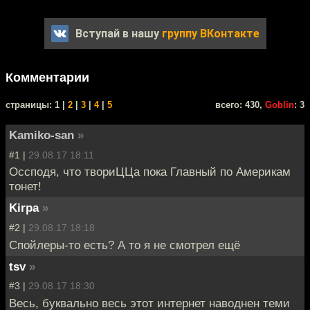
Вступай в нашу
группу ВКонтакте
Комментарии
cтраницы: 1 |
2
|
3
|
4
|
5
всего: 430,
Goblin
: 3
Kamiko-san
»
#1 |
29.08.17 18:11
Оссподя, что твориЦЦа пока Главный по Америкам
тонет!
Kirpa
»
#2 |
29.08.17 18:18
Спойлеры-то есть? А то я не смотрел ещё
tsv
»
#3 |
29.08.17 18:30
Весь, буквально весь этот интернет наводнен теми