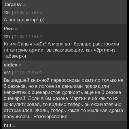
Taransv
»
#26 |
29.08.17 19:00
А вот и доктор! )))
Pwo
»
#27 |
29.08.17 19:00
Клим Саныч жж0т! А меня вот больше расстроили
гигантские армии, выскакивающие, как чёртик из
табакерки.
vidlex
»
#28 |
29.08.17 19:00
Вышедшей книжной первоосновы хватило только на
5 сезонов, но в погоне за деньгами подрядили
непонятных сценаристов дописать ещё на 3 сезона
сценарий. Если в 6м сезоне Мартин ещё как-то их
консультировал, то видимо теперь он окончательно
отстранился. Жаль, теперь какая-то мыльная драма
получилась. Разочарование.
htit
»