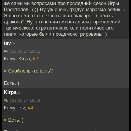
же самыми вопросами про последний сезон Игры
Престолов. )))) Ну уж очень градус маразма велик. )
Я про себя этот сезон назвал "как про...любить
дракона". Ну это не считая остальных проявлений
тактического, стратегического, и политического
гения, которые были продемонстрированы. )
tsv
»
#4 |
29.08.17 18:31
Кому: Kirpa,
#2
> Спойлеры-то есть?
Есть. )
Kirpa
»
#5 |
29.08.17 18:38
Кому: tsv,
#4
> Есть. )