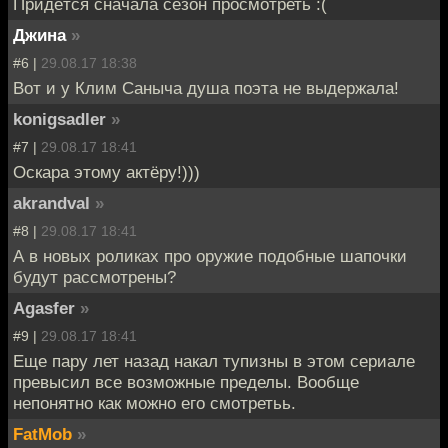
Придётся сначала сезон просмотреть :(
Джина
»
#6 |
29.08.17 18:38
Вот и у Клим Саныча душа поэта не выдержала!
konigsadler
»
#7 |
29.08.17 18:41
Оскара этому актёру!)))
akrandval
»
#8 |
29.08.17 18:41
А в новых роликах про оружие подобные шапочки
будут рассмотрены?
Agasfer
»
#9 |
29.08.17 18:41
Еще пару лет назад накал тупизны в этом сериале
превысил все возможные пределы. Вообще
непонятно как можно его смотретьь.
FatMob
»