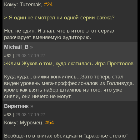
Кому: Tuzemak,
#24
> Я один не смотрел ни одной серии сабжа?
Нет, не один. Я знал, что в итоге этот сериал
разочарует вменяемую аудиторию.
Michail_B
»
#62 |
29.08.17 19:27
>Клим Жуков о том, куда скатилась Игра Престолов
Куда куда..,книжки кончились...Зато теперь стал
виден уровень мега-проффесионалов из Голливуда.
кроме как взять набор штампов из того, что уже
сняли, они ничего не могут.
Виритник
»
#63 |
29.08.17 19:27
Кому: Муромец,
#54
Вообще-то в книгах обсидиан и "драконье стекло"