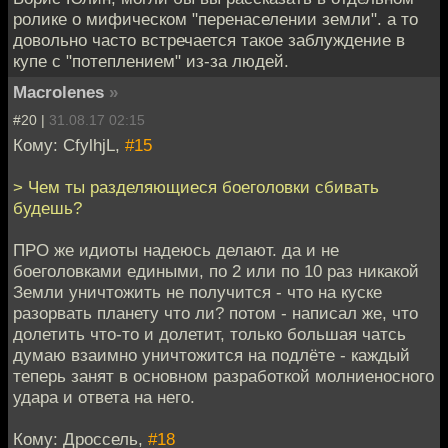
ролике о мифическом "перенаселении земли". а то
довольно часто встречается такое заблуждение в
купе с "потеплением" из-за людей.
Macrolenes
»
#20 |
31.08.17 02:15
Кому: CfylhjL,
#15
> Чем ты разделяющиеся боеголовки сбивать
будешь?
ПРО же идиоты надеюсь делают. да и не
боеголовками едиными, по 2 или по 10 раз никакой
Земли уничтожить не получится - что на куске
разорвать планету что ли? потом - написал же, что
долетить что-то и долетит, только большая чатсь
думаю взаимно уничтожится на подлёте - каждый
теперь занят в основном разработкой молниеносного
удара и ответа на него.
Кому: Дроссель,
#18