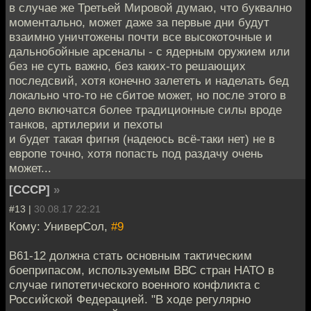
в случае же Третьей Мировой думаю, что буквално
моментально, может даже за первые дни будут
взаимно уничтожены почти все высокоточные и
дальнобойные арсеналы - с ядерным оружием или
без не суть важно, без каких-то решающих
последсвий, хотя конечно залететь и наделать бед
локально что-то не сбитое может, но после этого в
дело включатся более традиционные силы вроде
танков, артилерии и пехоты
и будет такая фигня (надеюсь всё-таки нет) не в
европе точно, хотя попасть под раздачу очень
может...
[СССР]
»
#13 |
30.08.17 22:21
Кому: УниверСол,
#9
B61-12 должна стать основным тактическим
боеприпасом, используемым ВВС стран НАТО в
случае гипотетического военного конфликта с
Российской Федерацией. "В ходе регулярно