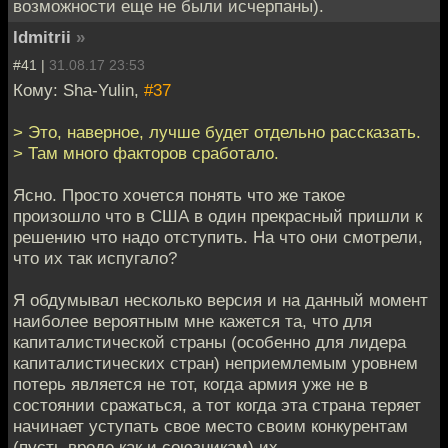
возможности еще не были исчерпаны).
ldmitrii
»
#41 |
31.08.17 23:53
Кому: Sha-Yulin,
#37
> Это, наверное, лучше будет отдельно рассказать.
> Там много факторов сработало.
Ясно. Просто хочется понять что же такое
произошло что в США в один прекрасный пришли к
решению что надо отступить. На что они смотрели,
что их так испугало?
Я обдумывал несколько версия и на данный момент
наиболее вероятным мне кажется та, что для
капиталистической страны (особенно для лидера
капиталистических стран) неприемлемым уровнем
потерь является не тот, когда армия уже не в
состоянии сражаться, а тот когда эта страна теряет
начинает уступать свое место своим конкурентам
(пусть вроде как и союзникам) их