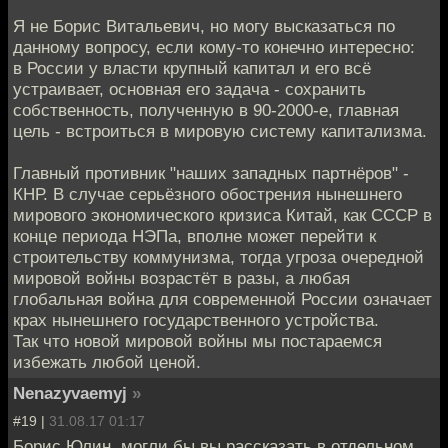
Я не Борис Витальевич, но могу высказаться по
данному вопросу, если кому-то конечно интересно:
в России у власти крупный капитал и его всё
устраивает, основная его задача - сохранить
собственность, полученную в 90-2000-е, главная
цель - встроиться в мировую систему капитализма.
Главный противник "наших западных партнёров" -
КНР. В случае серьёзного обострения нынешнего
мирового экономического кризиса Китай, как СССР в
конце периода НЭПа, вполне может перейти к
строительству коммунизма, тогда угроза очередной
мировой войны возрастёт в разы, а любая
глобальная война для современной России означает
крах нынешнего государственного устройства.
Так что новой мировой войны мы постараемся
избежать любой ценой.
Nenazyvaemyj
»
#19 |
31.08.17 01:17
Борис Юлин, могли бы вы рассказать в отдельном