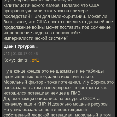
капиталистического лагеря. Полагаю что США
прекрасно уяснили этот урок на примере
последствий ПВМ для Великобритании. Может ли
быть такое, что США просто поняли что дальнейшее
продолжение войны может поставить под сомнение
их положение лидера в сложившейся
империалистической системе?
Цзен ГУргуров
»
#42 |
01.09.17 02:45
Кому: ldmitrii,
#41
Ну в конце концов это не шазматы и не таблицы
промышленых потегуиалов исключительно.
Моральный фактор - тоже потенциал. И у Бориса это
рассказано в этом разведопросе - в частности как
истощился потенциал немцев в ПМВ.
Да, вьетнамцы опирались на ресурсы СССР, а
поначалу еще и КНР. И довольно мощные ресурсы.
Но у них оказаллся почти неистощимый
собственный людской потенциал, моральный в том