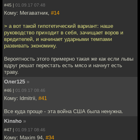
#45 |
01.09.17 07:48
Кому: Мегаватник,
#14
> а вот такой гипотетический вариант: наше
руководство приходит в себя, зачищает воров и
вредителей, и начинает ударными темпами
развивать экономику.
Вероятность этого примерно такая же как если львы
вдруг решат перестать есть мясо и начнут есть
траву.
Олег125
»
#46 |
01.09.17 08:46
Кому: ldmitrii,
#41
Все куда проще - эта война США была ненужна.
Kinsho
»
#47 |
01.09.17 08:46
Кому: Maxim 94,
#34