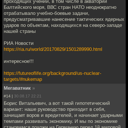
проходящих учений, в том числе в акватории
Балтийского моря, ВВС стран НАТО неоднократно
отрабатывало учебно-боевые задачи,
предусматривавшие нанесение тактических ядерных
ударов по объектам, находящихся на северо-западе
нашей страны
РИА Новости
https://ria.ru/world/20170829/1501289990.html
интересное!!!
https://futureoflife.org/background/us-nuclear-
targets/#nukemap
Мегаватник
»
#14 |
30.08.17 22:21
Борис Витальевич, а вот такой гипотетический
вариант: наше руководство приходит в себя,
зачищает воров и вредителей, и начинает ударными
темпами развивать экономику. И мы по экономике
становимся похожи на Германию перед 1й мировой