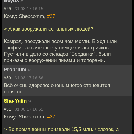
Beytix
»
#29 |
31.08.17 16:15
Кому: Shepcomm,
#27
> А как вооружали остальных людей?
Камрад, вооружали всем чем могли. В ход шли
трофеи захваченные у немцев и австрияков.
Пустили в дело со складов "Берданки", были
приказы о вооружении пиками и топорами.
Proprium
»
#30 |
31.08.17 16:36
Всё очень здорово: очень многое становится
понятно.
Sha-Yulin
»
#31 |
31.08.17 16:51
Кому: Shepcomm,
#27
> Во время войны призвали 15,5 млн. человек, а