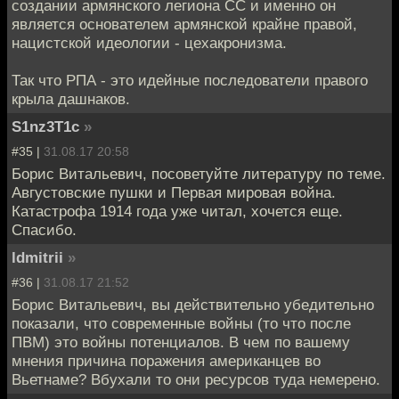
создании армянского легиона СС и именно он
является основателем армянской крайне правой,
нацистской идеологии - цехакронизма.
Так что РПА - это идейные последователи правого
крыла дашнаков.
S1nz3T1c
»
#35 |
31.08.17 20:58
Борис Витальевич, посоветуйте литературу по теме.
Августовские пушки и Первая мировая война.
Катастрофа 1914 года уже читал, хочется еще.
Спасибо.
ldmitrii
»
#36 |
31.08.17 21:52
Борис Витальевич, вы действительно убедительно
показали, что современные войны (то что после
ПВМ) это войны потенциалов. В чем по вашему
мнения причина поражения американцев во
Вьетнаме? Вбухали то они ресурсов туда немерено.