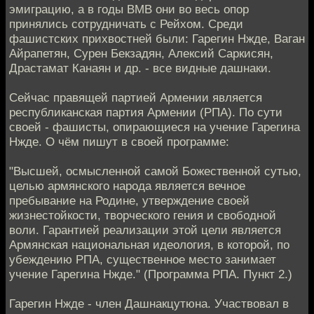
эмиграцию, а в годы ВМВ они во весь опор
принялись сотрудничать с Рейхом. Среди
фашистских прихвостней были: Гарегин Нжде, Ваган
Айрапетян, Сурен Бекзадян, Алексий Саркисян,
Драстамат Канаян и др. - все видные дашнаки.
Сейчас правящей партией Армении является
республиканская партия Армении (РПА). По сути
своей - фашисты, опирающиеся на учение Гарегина
Нжде. О чём пишут в своей программе:
"Высшей, осмысленной самой Божественной сутью,
целью армянского народа является вечное
пребывание на Родине, утверждение своей
жизнестойкости, творческого гения и свободной
воли. Гарантией реализации этой цели является
Армянская национальная идеология, в которой, по
убеждению РПА, существенное место занимает
учение Гарегина Нжде." (Программа РПА. Пункт 2.)
Гарегин Нжде - член Дашнакцутюна. Участвовал в