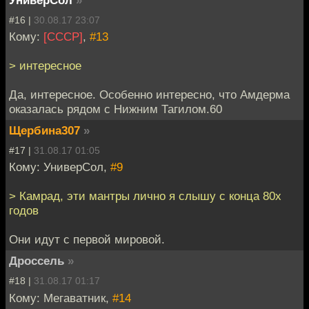
УниверСол
»
#16 |
30.08.17 23:07
Кому:
[СССР]
,
#13
> интересное
Да, интересное. Особенно интересно, что Амдерма
оказалась рядом с Нижним Тагилом.60
Щербина307
»
#17 |
31.08.17 01:05
Кому: УниверСол,
#9
> Камрад, эти мантры лично я слышу с конца 80х
годов
Они идут с первой мировой.
Дроссель
»
#18 |
31.08.17 01:17
Кому: Мегаватник,
#14