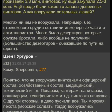
произвели 3,3 млн. винтовок, ну ещё закупили 2,5-3
млн. Ещё вроде были какие-то запасы довоенных
винтовок. А как вооружали остальных людей?
Многих ничем не вооружали. Например, без
стрелокового орудия оставили инженерные части и
артиллеристов. Много было дезертиров, которые
оружие бросали, либо вообще не получили
(большинство дезертиров - сбежавшие по пути на
фронт).
Цзен ГУргуров
»
#32 |
31.08.17 18:38
Кому: Shepcomm,
#27
Понятно, что не вооружали винтовками офицерский
состав, хозяйственный состав, медицинский,
технический и т.д. Поварам, каптерам, санитарам,
ординарцам, телефонистам и т.д. винтовка не нужна.
С другой стороны, в дело пускали все. Так морская
пехота (морские солдаты тогда) вооружались
японмкими винтовками Ариспка. Кстати атомат