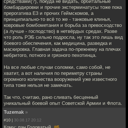
средствами(?), покуда не видать, орбитальные
бомбардировки и прочие экстерминатусы тоже пока
прерогатива Е3 и прочих Геймскомов, а
принципиально-то всё то же - танковые клинья,
ковровые бомбометания и борьба за превосходство
(а лучше - господство) в нетвёрдых средах. Разве
что роль РЭБ сильно подросла, ну так это лишь вид
боевого обеспечения, как медицина, разведка и
маскировка. Главная задача по-прежнему на плечах
небритого, потного и грязного пехотинца.
На все любые случаи соломки, само собой, не
хватит, а вот наличия по периметру страны
огромного количества вооружений уже известного
типа тоже нельзя не замечать.
Так что, считаю, рано сливать бесценный
уникальный боевой опыт Советской Армии и Флота.
Tuzemak
»
#10 |
30.08.17 20:12
Кому: пан Головатый,
#6