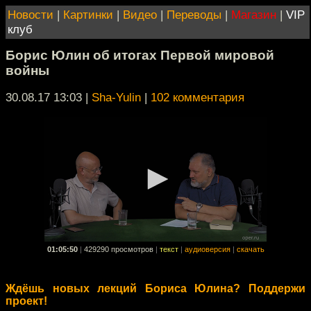
Новости
|
Картинки
|
Видео
|
Переводы
|
Магазин
|
VIP
клуб
Борис Юлин об итогах Первой мировой
войны
30.08.17 13:03
|
Sha-Yulin
|
102 комментария
01:05:50
|
429290 просмотров
|
текст
|
аудиоверсия
|
скачать
Ждёшь новых лекций Бориса Юлина? Поддержи
проект!