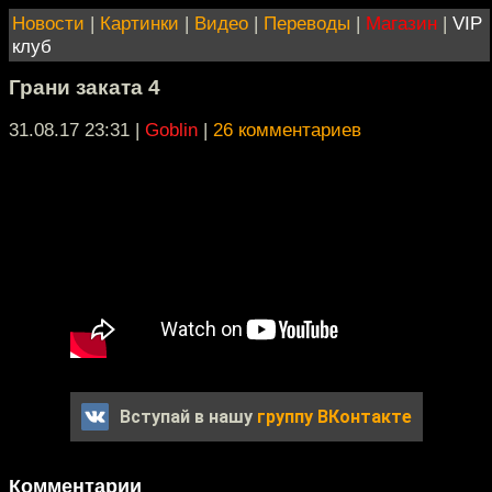
Новости
|
Картинки
|
Видео
|
Переводы
|
Магазин
|
VIP
клуб
Грани заката 4
31.08.17 23:31
|
Goblin
|
26 комментариев
Вступай в нашу
группу ВКонтакте
Комментарии