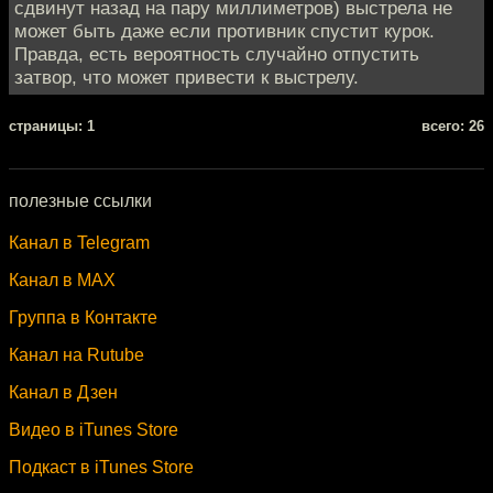
сдвинут назад на пару миллиметров) выстрела не
может быть даже если противник спустит курок.
Правда, есть вероятность случайно отпустить
затвор, что может привести к выстрелу.
cтраницы: 1
всего: 26
полезные ссылки
Канал в Telegram
Канал в MAX
Группа в Контакте
Канал на Rutube
Канал в Дзен
Видео в iTunes Store
Подкаст в iTunes Store