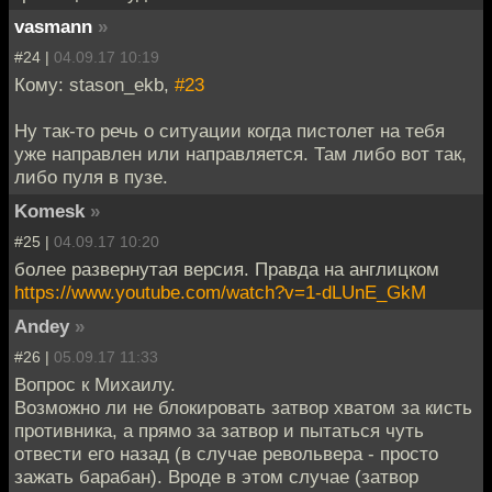
vasmann
»
#24 |
04.09.17 10:19
Кому: stason_ekb,
#23
Ну так-то речь о ситуации когда пистолет на тебя
уже направлен или направляется. Там либо вот так,
либо пуля в пузе.
Komesk
»
#25 |
04.09.17 10:20
более развернутая версия. Правда на англицком
https://www.youtube.com/watch?v=1-dLUnE_GkM
Andey
»
#26 |
05.09.17 11:33
Вопрос к Михаилу.
Возможно ли не блокировать затвор хватом за кисть
противника, а прямо за затвор и пытаться чуть
отвести его назад (в случае револьвера - просто
зажать барабан). Вроде в этом случае (затвор