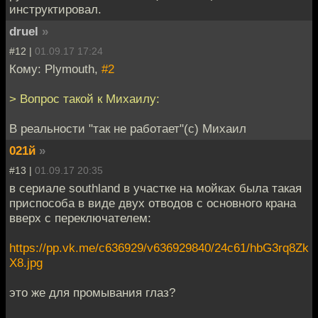
инструктировал.
druel
»
#12 |
01.09.17 17:24
Кому: Plymouth,
#2
> Вопрос такой к Михаилу:
В реальности "так не работает"(с) Михаил
021й
»
#13 |
01.09.17 20:35
в сериале southland в участке на мойках была такая
приспособа в виде двух отводов с основного крана
вверх с переключателем:
https://pp.vk.me/c636929/v636929840/24c61/hbG3rq8Zk
X8.jpg
это же для промывания глаз?