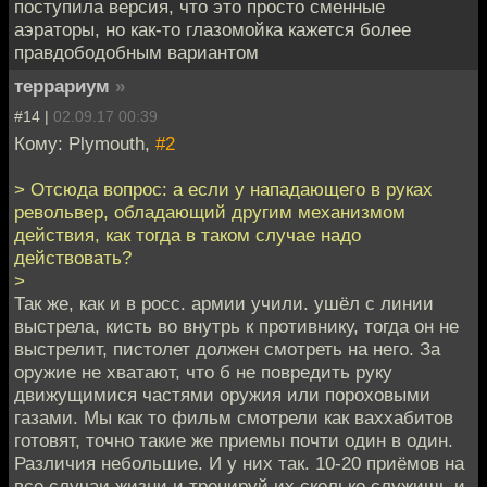
поступила версия, что это просто сменные
аэраторы, но как-то глазомойка кажется более
правдободобным вариантом
террариум
»
#14 |
02.09.17 00:39
Кому: Plymouth,
#2
> Отсюда вопрос: а если у нападающего в руках
револьвер, обладающий другим механизмом
действия, как тогда в таком случае надо
действовать?
>
Так же, как и в росс. армии учили. ушёл с линии
выстрела, кисть во внутрь к противнику, тогда он не
выстрелит, пистолет должен смотреть на него. За
оружие не хватают, что б не повредить руку
движущимися частями оружия или пороховыми
газами. Мы как то фильм смотрели как ваххабитов
готовят, точно такие же приемы почти один в один.
Различия небольшие. И у них так. 10-20 приёмов на
все случаи жизни и тренируй их сколько служишь и