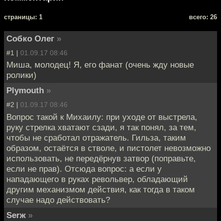
cтраницы: 1
всего: 26
Собко Олег
»
#1 |
01.09.17 08:46
Миша, молодец! Я, его фанат (очень жду новые
ролики)
Plymouth
»
#2 |
01.09.17 08:46
Вопрос такой к Михаилу: при уходе от выстрела,
руку стрелка хватают сзади, я так понял, за тем,
чтобы не сработал отражатель. Гильза, таким
образом, остаётся в стволе, и пистолет невозможно
использовать, не передёрнув затвор (поправьте,
если не прав). Отсюда вопрос: а если у
нападающего в руках револьвер, обладающий
другим механизмом действия, как тогда в таком
случае надо действовать?
Serж
»