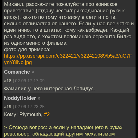
Михаил, расскажите пожалуйста про воинское
приветствие (отдачу чести/прикладывание руки к
виску), как-то по тому что вижу в сети и по тв,
сильно отличается от нашего. Если у нас все четко и
идентично, то в штатах, кому как взбредет. Каждый
раз видя это, с хохотом вспоминаю сержанта Билко
из одноименного фильма.
фото для примера:
https://pp.userapi.com/c322421/v322421089/b5a3/uC7F
ynY8lNo.jpg
Comanche
»
#18 |
02.09.17 17:09
Фамилия у него интересная Лапидус.
NoddyHolder
»
#19 |
02.09.17 23:25
Кому: Plymouth,
#2
> Отсюда вопрос: а если у нападающего в руках
револьвер, обладающий другим механизмом