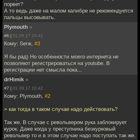
порвет?
А то ведь даже на малом калибре не рекомендуется
пальцы высовывать.
Plymouth
»
#6 |
01.09.17 10:42
Кому: Serж,
#3
Я бы рад) Но особенности моего интернета не
позволяют регистрироваться на youtube. В
регистрации нет смысла пока...
drHimik
»
#7 |
01.09.17 10:42
Кому: Plymouth,
#2
> как тогда в таком случае надо действовать?
Так же. В случае с револьвером рука заблокирует
курок. Даже когда у преступника безкурковый
револьвер то и в этом случае надо поступать так же.