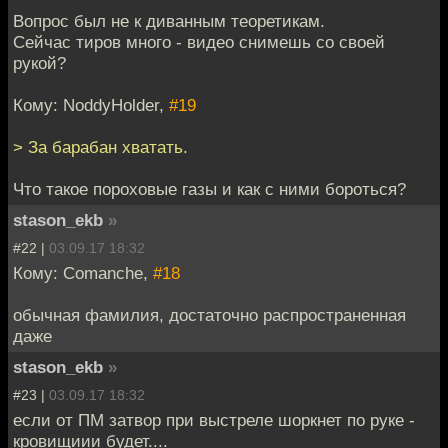
Вопрос был не к диванным теоретикам.
Сейчас тиров много - видео снимешь со своей
рукой?
Кому: NoddyHolder,
#19
> За барабан хватать.
Что такое пороховые газы и как с ними бороться?
stason_ekb
»
#22 |
03.09.17 18:32
Кому: Comanche,
#18
обычная фамилия, достаточно распространенная
даже
stason_ekb
»
#23 |
03.09.17 18:32
если от ПМ затвор при выстреле шоркнет по руке -
кровищиии будет....