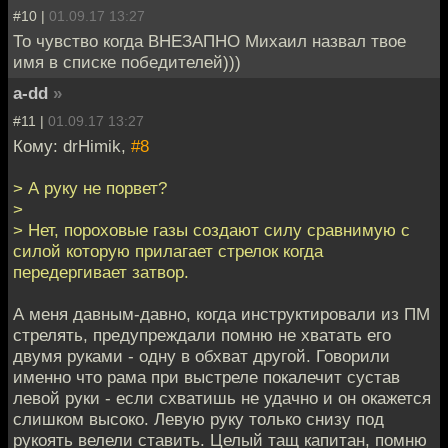
#10 |
01.09.17 13:27
То чувство когда ВНЕЗАПНО Михаил назвал твое
имя в списке победителей)))
a-dd
»
#11 |
01.09.17 13:27
Кому: drHimik,
#8
> А руку не порвет?
>
> Нет, пороховые газы создают силу сравнимую с
силой которую прилагает стрелок когда
передергивает затвор.
А меня давным-давно, когда инструктировали из ПМ
стрелять, предупреждали помню не хватать его
двумя руками - одну в обхват другой. Говорили
именно что рама при выстреле покалечит сустав
левой руки - если схватишь не удачно и он окажется
слишком высоко. Левую руку только снизу под
рукоять велели ставить. Целый тащ капитан, помню