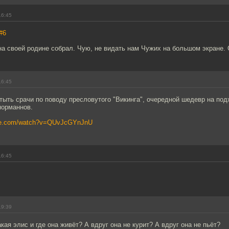
16:45
#6
а своей родине собрал. Чую, не видать нам Чужих на большом экране. 
16:45
тыть срачи по поводу пресловутого "Викинга", очередной шедевр на под
норманнов.
ube.com/watch?v=QUvJcGYnJnU
16:45
19:39
кая элис и где она живёт? А вдруг она не курит? А вдруг она не пьёт?