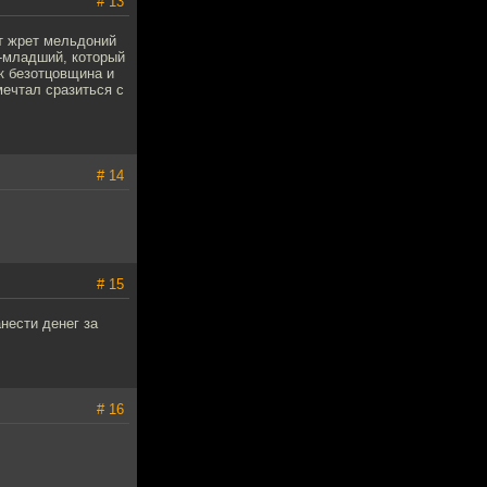
# 13
от жрет мельдоний
д-младший, который
к безотцовщина и
мечтал сразиться с
# 14
# 15
нести денег за
# 16