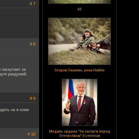
# 7
65
# 8
 заскучает за
Остров Сахалин, река Найба
 для раздумий.
# 9
одить не в коем
Медаль ордена "За заслуги перед
# 10
Отечеством" II степени