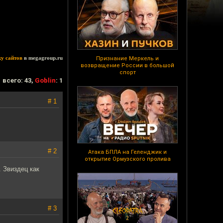
ку сайтов
в megagroup.ru
Признание Меркель и
возвращение России в большой
спорт
всего: 43,
Goblin
: 1
# 1
# 2
Атака БПЛА на Геленджик и
открытие Ормузского пролива
 Звиздец как
# 3