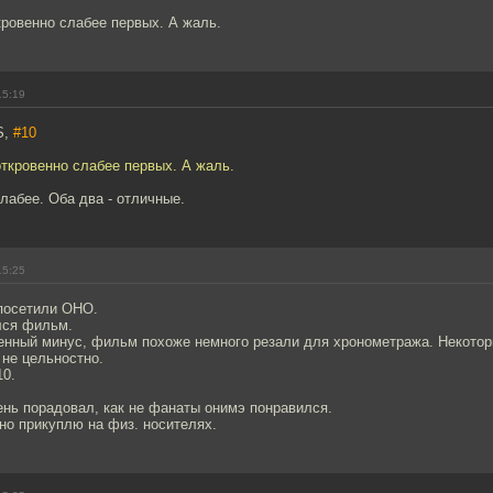
ровенно слабее первых. А жаль.
15:19
S,
#10
ткровенно слабее первых. А жаль.
слабее. Оба два - отличные.
15:25
 посетили ОНО.
лся фильм.
енный минус, фильм похоже немного резали для хронометража. Некото
 не цельностно.
10.
ень порадовал, как не фанаты онимэ понравился.
но прикуплю на физ. носителях.