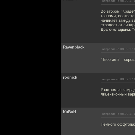
отправлено 08.09.17 
Во втором "Криде"
тоннами, соответс
начинает закидыв
страдает от синдр
Драго-младшим, "н
Ravenblack
отправлено 08.09.17 
"Твоё имя" - хоро
roonick
отправлено 08.09.17 
Уважаемые камрад
лицензионный вар
KuBuH
отправлено 08.09.17 
Немного оффтопа: 