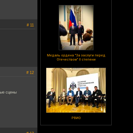
# 11
Медаль ордена "За заслуги перед
Отечеством" II степени
# 12
рые сцены
РВИО