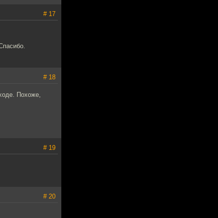
# 17
Спасибо.
# 18
ходе. Похоже,
# 19
# 20