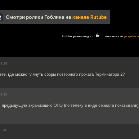
Смотри ролики Гоблина на
канале Rutube
Goblin рекомендует
заказывать
разработ
13:28
те, где можно глянуть сборы повторного проката Терминатора 2?
13:35
л предыдущую экранизацию ОНО (по телеку в виде сериала показывали).
13:46