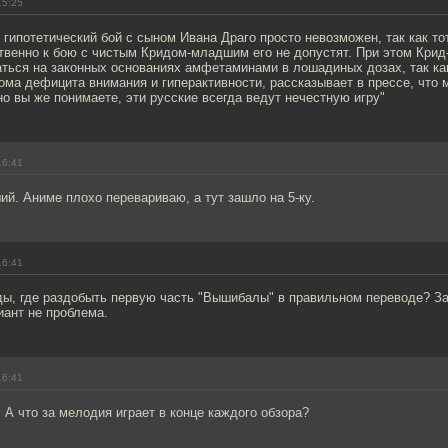
15:25
 гипотетический бой с сыном Ивана Драго просто невозможен, так как т
твенно к бою с чистым Кридом-младшим его не допустят. При этом Кри
аться на законных основаниях амфетаминами в лошадиных дозах, так ка
ома дефицита внимания и гиперактивности, рассказывает в прессе, что 
о вы же понимаете, эти русские всегда ведут нечестную игру"
16:41
ший. Аниме плохо перевариваю, а тут зашло на 5-ку.
16:41
ы, где раздобыть первую часть "Вышибалы" в правильном переводе? За
иант не проблема.
16:41
А что за мелодия играет в конце каждого обзора?