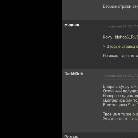
Вторые стражи отк
медвед
отправлено 08.09.17 
Кому: bishop61RU
> Вторые стражи о
Не знаю, где там 
DarkN0rth
отправлено 08.09.17 
Вчера с супругой
Отличный получи
Наверное единств
смотрелись как то
В остальном 9 из 
Твоё имя то же оч
Эти две ленты точ
Ромыч