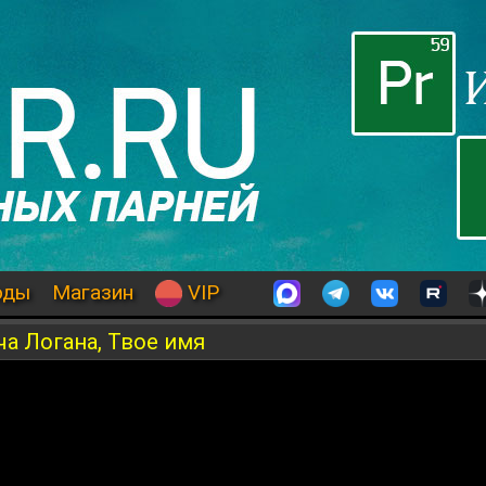
оды
Магазин
VIP
ча Логана, Твое имя