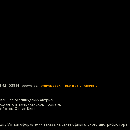
3:52
|
205564 просмотра
|
аудиоверсия
|
вконтакте
|
скачать
пешнее голливудских актрис,
ь лето в американском прокате,
сийском Фонде Кино
идку 5% при оформлении заказа на сайте официального дистрибьютора