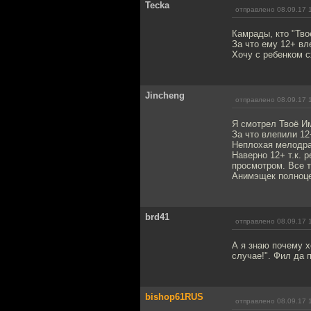
Tecka
отправлено 08.09.17 
Камрады, кто "Тво
За что ему 12+ вл
Хочу с ребенком с
Jincheng
отправлено 08.09.17 
Я смотрел Твоё Им
За что влепили 12+
Неплохая мелодра
Наверно 12+ т.к. 
просмотром. Все т
Анимэщек полноцен
brd41
отправлено 08.09.17 
А я знаю почему х
случае!". Фил да п
bishop61RUS
отправлено 08.09.17 