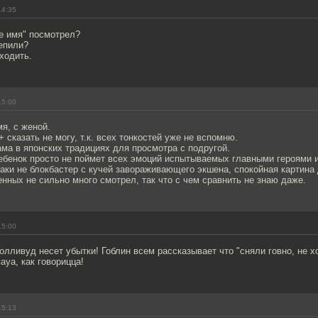
14:35
е имя" посмотрел?
епили?
ходить.
15:00
я, с женой.
 сказать не могу, т.к. всех тонкостей уже не вспомню.
ма в японских традициях для просмотра с подругой.
ребенок просто не поймет всех эмоций испытываемых главными героями и
аки не блокбастер с кучей завораживающего экшена, спокойная картина
ных не сильно много смотрел, так что с чем сравнить не знаю даже.
15:00
олливуд несет убытки! Гоблин всем рассказывает что "сняли говно, не х
ауа, как говорицца!
15:13