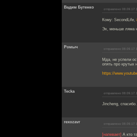
Вадим Бутенко
отправлено 08.09.17 
Кому: SecondLife,
Эх, меньше ляма н
Ромыч
отправлено 08.09.17 
Мда, не успели ос
опять про крутых 
https://www.yout
Tecka
отправлено 08.09.17 
Jincheng, спасибо.
rexozavr
отправлено 08.09.17 
[напевает]
А кто та