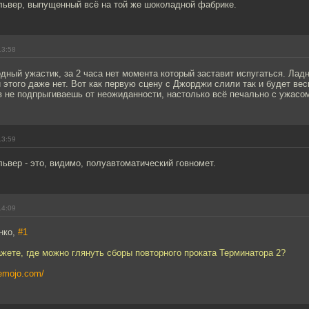
ьвер, выпущенный всё на той же шоколадной фабрике.
13:58
дный ужастик, за 2 часа нет момента который заставит испугаться. Лад
 этого даже нет. Вот как первую сцену с Джорджи слили так и будет ве
 не подпрыгиваешь от неожиданности, настолько всё печально с ужасом 
13:59
вер - это, видимо, полуавтоматический говномет.
14:09
нко,
#1
жете, где можно глянуть сборы повторного проката Терминатора 2?
cemojo.com/