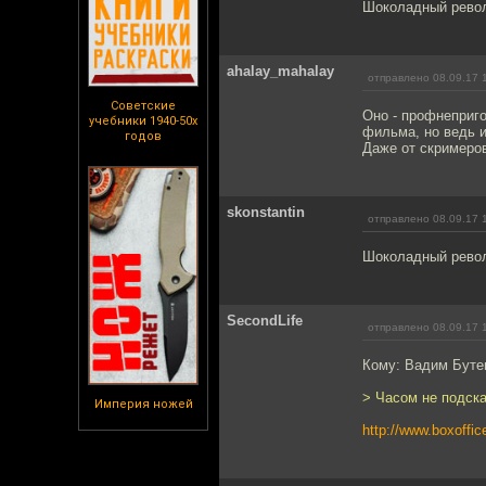
Шоколадный револ
ahalay_mahalay
отправлено 08.09.17 
Советские
Оно - профнеприго
учебники 1940-50х
фильма, но ведь и
годов
Даже от скримеров
skonstantin
отправлено 08.09.17 
Шоколадный револь
SecondLife
отправлено 08.09.17 
Кому: Вадим Буте
> Часом не подска
Империя ножей
http://www.boxoffi