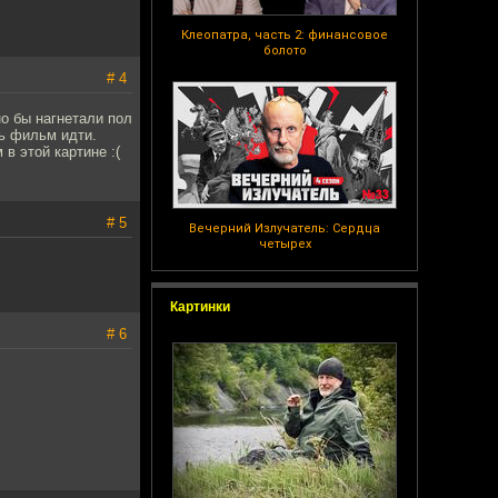
Клеопатра, часть 2: финансовое
болото
# 4
но бы нагнетали пол
сь фильм идти.
в этой картине :(
# 5
Вечерний Излучатель: Сердца
четырех
Картинки
# 6