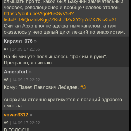
слышать про то, какой был Бакунин замечательный
человек, революционер и вообще человек-эталон.
https://youtu.be/AqoP6BSyV58?
list=PLf8iQozIdvKgg7ZKsL-9ZvXY2p7d7X7Nk&t=31
Считал Архэ вполне адекватным каналом, а там
оказалось у него целый цикл лекций по анархистам.
Кирилл_076
»
#7 |
14.09.17 21:55
На 9й минуте послышалось "фак им в руки".
Прекрасно, я считаю.
Amersfort
»
#8 |
14.09.17 22:22
Кому: Павел Павлович Лебедев,
#3
Анархизм отлично критикуется с позиций здравого
смысла.
vovan3312
»
#9 |
14.09.17 22:22
В ГОЛОС!!!