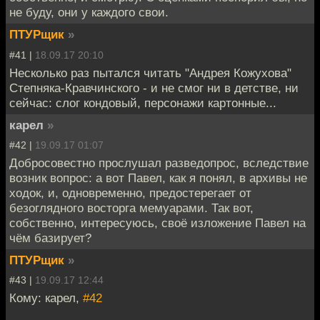
не буду, они у каждого свои.
ПТУРщик
»
#41 |
18.09.17 20:10
Несколько раз пытался читать "Андрея Кожухова"
Степняка-Кравчинского - и не смог ни в детстве, ни
сейчас: слог кондовый, персонажи картонные...
карел
»
#42 |
19.09.17 01:07
Добросовестно прослушал разведопрос, вследствие
возник вопрос: а вот Павел, как я понял, в архивы не
ходок, и, одновременно, предостерегает от
безоглядного восторга мемуарами. Так вот,
собственно, интересуюсь, своё изложение Павел на
чём базирует?
ПТУРщик
»
#43 |
19.09.17 12:44
Кому: карел,
#42