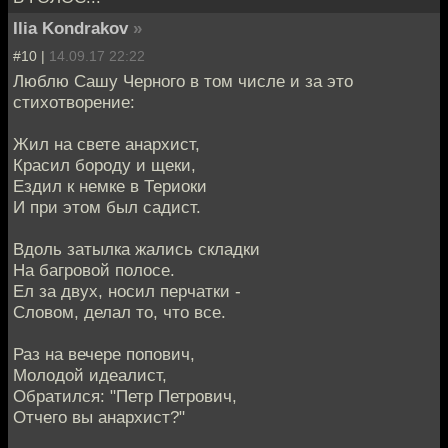
Ilia Kondrakov
»
#10 |
14.09.17 22:22
Люблю Сашу Черного в том числе и за это
стихотворение:
Жил на свете анархист,
Красил бороду и щеки,
Ездил к немке в Териоки
И при этом был садист.
Вдоль затылка жались складки
На багровой полосе.
Ел за двух, носил перчатки -
Словом, делал то, что все.
Раз на вечере попович,
Молодой идеалист,
Обратился: "Петр Петрович,
Отчего вы анархист?"