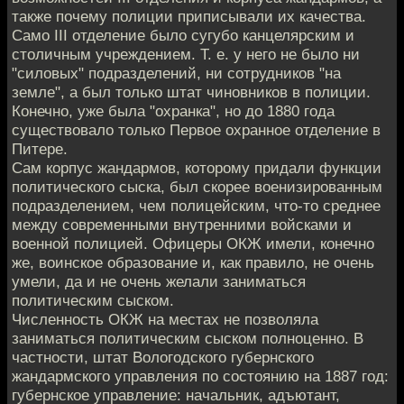
также почему полиции приписывали их качества.
Само III отделение было сугубо канцелярским и
столичным учреждением. Т. е. у него не было ни
"силовых" подразделений, ни сотрудников "на
земле", а был только штат чиновников в полиции.
Конечно, уже была "охранка", но до 1880 года
существовало только Первое охранное отделение в
Питере.
Сам корпус жандармов, которому придали функции
политического сыска, был скорее военизированным
подразделением, чем полицейским, что-то среднее
между современными внутренними войсками и
военной полицией. Офицеры ОКЖ имели, конечно
же, воинское образование и, как правило, не очень
умели, да и не очень желали заниматься
политическим сыском.
Численность ОКЖ на местах не позволяла
заниматься политическим сыском полноценно. В
частности, штат Вологодского губернского
жандармского управления по состоянию на 1887 год:
губернское управление: начальник, адъютант,