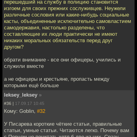
перешедший на службу в полицию становится
изгоем для своих прежних сослуживцев. Неужели
различные сословия или какие-нибудь социальные
касты, объединенные исключительно самовластием
самодержавия, настолько разделены, что
составляющие их люди практически не имеют
никаких моральных обязательств перед друг
другом?
обрати внимание - все они офицеры, учились и
служили вместе
а не офицеры и крестьяне, пропасть между
которыми ещё больше
leksey_leksey
»
#36 |
17.09.17 10:45
Кому: Goblin,
#32
У Писарева короткие чёткие статьи, правильные
статьи, умные статьи. Читаются легко. Почему вам
с Перцем не почитать хотя б две из них. Сразу