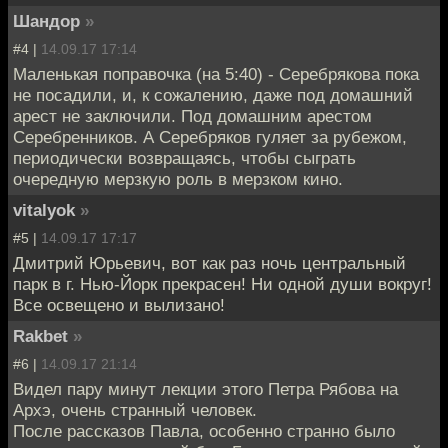
Шандор
»
#4 |
14.09.17 17:14
Маленькая поправочка (на 5:40) - Серебрякова пока
не посадили, и, к сожалению, даже под домашний
арест не заключили. Под домашним арестом
Серебренников. А Серебряков гуляет за рубежом,
периодически возвращаясь, чтобы сыграть
очередную мерзкую роль в мерзком кино.
vitalyok
»
#5 |
14.09.17 17:17
Дмитрий Юрьевич, вот как раз ночь центральный
парк в г. Нью-Йорк прекрасен! Ни одной души вокруг!
Все освещено и вылизано!
Rakbet
»
#6 |
14.09.17 21:14
Видел пару минут лекции этого Петра Рябова на
Архэ, очень странный человек.
После рассказов Павла, особенно странно было