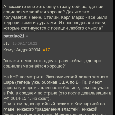
А покажите мне хоть одну страну сейчас, где при
социализме живётся хорошо? Дак что это
получается: Ленин, Сталин, Карл Маркс - все были
террористами и дураками. И проповедовали идеи,
которые критикуются с позиции любого смысла?
patetlao21
»
#18 |
15.09.17 16:22
Кому: Андрей2004,
#17
"покажите мне хоть одну страну сейчас, где при
социализме живётся хорошо?"
На КНР посмотрите. Экономический лидер земного
шара (теперь уже, обогнав США по ВНП), имеют
зарплату в промышленности больше, чем получают
в РФ, в среднем по стране (это после девальвации в
РФ 2014-15 г., но факт).
При этом однопартийный режим с Компартией во
главе, никакого "разделения властей", никакой
буржуазной демократии. И живут лучше, чем у нас.