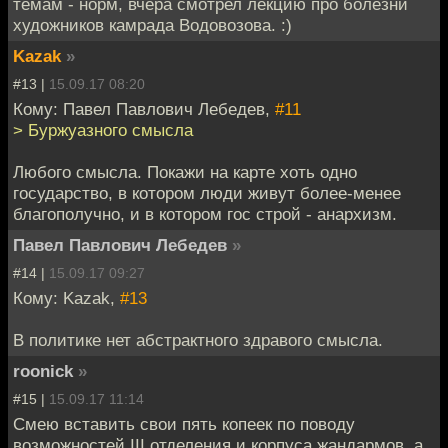
темам - норм, вчера смотрел лекцию про болезни
художников камрада Водовозова. :)
Kazak
»
#13 |
15.09.17 08:20
Кому: Павел Павлович Лебедев,
#11
> Буржуазного смысла
Любого смысла. Покажи на карте хоть одно
государство, в котором люди живут более-менее
благополучно, и в котором гос строй - анархизм.
Павел Павлович Лебедев
»
#14 |
15.09.17 09:27
Кому: Kazak,
#13
В политике нет абстрактного здравого смысла.
roonick
»
#15 |
15.09.17 11:14
Смею вставить свои пять копеек по поводу
возможностей III отделения и корпуса жандармов, а