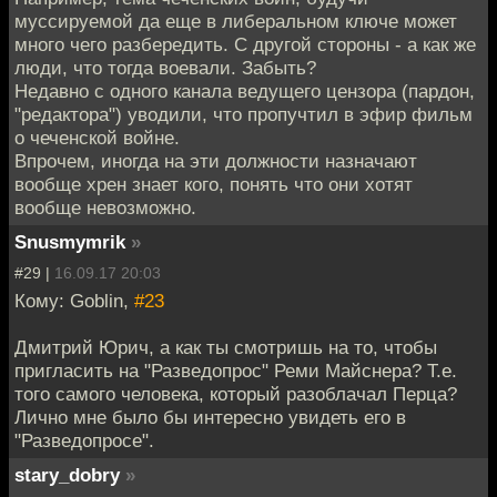
муссируемой да еще в либеральном ключе может
много чего разбередить. С другой стороны - а как же
люди, что тогда воевали. Забыть?
Недавно с одного канала ведущего цензора (пардон,
"редактора") уводили, что пропучтил в эфир фильм
о чеченской войне.
Впрочем, иногда на эти должности назначают
вообще хрен знает кого, понять что они хотят
вообще невозможно.
Snusmymrik
»
#29 |
16.09.17 20:03
Кому: Goblin,
#23
Дмитрий Юрич, а как ты смотришь на то, чтобы
пригласить на "Разведопрос" Реми Майснера? Т.е.
того самого человека, который разоблачал Перца?
Лично мне было бы интересно увидеть его в
"Разведопросе".
stary_dobry
»