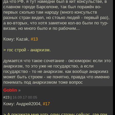
да что РФ, я тут намедни был в кит консульстве, в
славном городе Барселоне, так был поражён во-
первых сколько там народу (много консульств
разных стран видел, но стоько людей - первый раз),
а во-вторых, что хотя заметное кол-во были по тур-
визам, но много было и по рабочим...
Кому: Kazak,
#13
> гос строй - анархизм.
думается что такое сочетание - оксюморон: если это
анархизм, то это уже не государство, а если
государство - то не анархизм. как вообще анархимз
может быть строем - не понятно, правда что именно
понимать под анархизмом тоже вопрос
Goblin
»
#23 |
16.09.17 00:05
Кому: Андрей2004,
#17
> А покажите мне хоть одну страну сейчас, где при