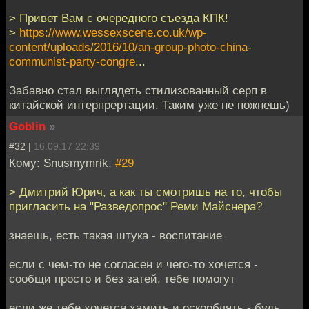
> Привет Вам с очередного съезда КПК!
>
https://www.wessexscene.co.uk/wp-
content/uploads/2016/10/an-group-photo-china-
communist-party-congre
...
Забавно стал выглядеть стилизованный серп в
китайской интерпрертации. Таким уже не пожнешь)
Goblin
»
#32 |
16.09.17 22:39
Кому: Snusmymrik,
#29
> Дмитрий Юрич, а как ты смотришь на то, чтобы
пригласить на "Разведопрос" Реми Майснера?
знаешь, есть такая штука - воспитание
если с чем-то не согласен и чего-то хочется -
сообщи просто и без затей, тебе помогут
если же тебе хочется хамить и оскорблять - будь