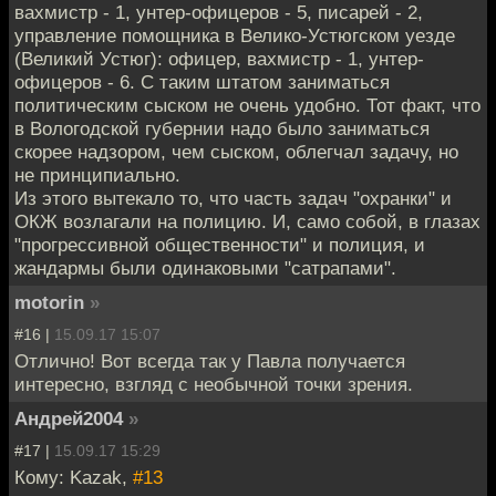
вахмистр - 1, унтер-офицеров - 5, писарей - 2,
управление помощника в Велико-Устюгском уезде
(Великий Устюг): офицер, вахмистр - 1, унтер-
офицеров - 6. С таким штатом заниматься
политическим сыском не очень удобно. Тот факт, что
в Вологодской губернии надо было заниматься
скорее надзором, чем сыском, облегчал задачу, но
не принципиально.
Из этого вытекало то, что часть задач "охранки" и
ОКЖ возлагали на полицию. И, само собой, в глазах
"прогрессивной общественности" и полиция, и
жандармы были одинаковыми "сатрапами".
motorin
»
#16 |
15.09.17 15:07
Отлично! Вот всегда так у Павла получается
интересно, взгляд с необычной точки зрения.
Андрей2004
»
#17 |
15.09.17 15:29
Кому: Kazak,
#13