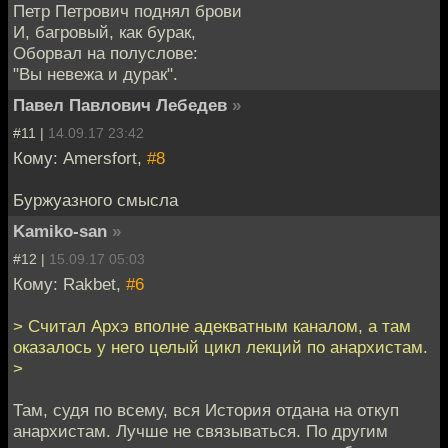
Петр Петрович поднял брови
И, багровый, как бурак,
Оборвал на полуслове:
"Вы невежа и дурак".
Павел Павлович Лебедев
»
#11 |
14.09.17 23:42
Кому: Amersfort,
#8
Буржуазного смысла
Kamiko-san
»
#12 |
15.09.17 05:03
Кому: Rakbet,
#6
> Считал Архэ вполне адекватным каналом, а там
оказалось у него целый цикл лекций по анархистам.
>
Там, судя по всему, вся История отдана на откуп
анархистам. Лучше не связываться. По другим