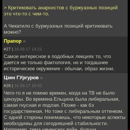
> Критиковать анархистов с буржуазных позиций
это что-то с чем-то.
А Чикатило с буржуазных позиций критиковать
можно?
Прапор
»
#27 |
16.09.17 14:21
Самое интересное в подобных лекциях то, что
дается не только фактология, но и тогдашнее
историческое окружение - обычаи, образ жизни.
Цзен ГУргуров
»
#28 |
16.09.17 19:43
Чего-то я не помню времен, когда на ТВ не было
цензуры. Во времена Ельцина была либеральная,
самая гнусная и подлая. Позже - как бэ
государственная. Но тоже с либеральным оттенком.
С одной стороны понимаешь, что некоторые аспекты
необходимы для сегодняшней стабильности.
Например, тема чеченских войн, будучи