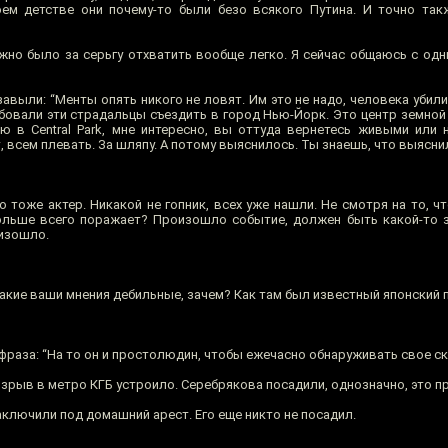
ем детстве они почему-то были безо всякого Путина. И точно так
но было за серьгу отхватить вообще легко. Я сейчас общаюсь с од
завыли: “Менты опять никого не ловят. Им это не надо, человека убили,
обовали эти страдальцы съездить в город Нью-Йорк. Это центр земной
ю в Central Park, мне интересно, вы оттуда вернетесь живыми или н
т, всем плевать. За шляпу. А потому выяснилось. Ты знаешь, что выясн
го тоже актер. Никакой не гопник, всех уже нашли. Не смотря на то, ч
ольше всего поражает? Произошло событие, должен быть какой-то з
оизошло.
Какие ваши мнения дебильные, зачем? Как там был известный японский 
фраза: “На то он и простолюдин, чтобы ежечасно обнаруживать свое ск
Взрыв в метро КГБ устроило. Серебрякова посадили, однозначно, это пр
аключили под домашний арест. Его еще никто не посадил.