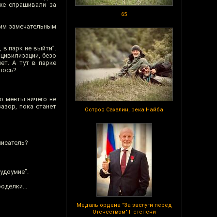
же спрашивали за
65
ним замечательным
 в парк не выйти”.
 цивилизации, безо
ет. А тут в парке
илось?
то менты ничего не
азор, пока станет
Остров Сахалин, река Найба
писатель?
удоумие”.
оделки...
Медаль ордена "За заслуги перед
Отечеством" II степени