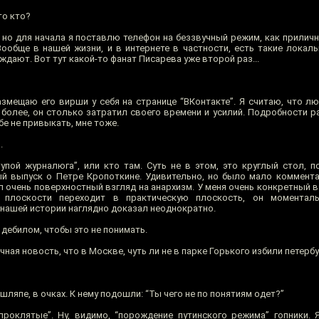
то кто?
 но для начала я поставлю телефон на беззвучный режим, как приличн
Вообще в нашей жизни, и в интернете в частности, есть такие локаль
ают. Вот тут какой-то фанат Писарева уже второй раз...
змещаю его вирши у себя на странице “ВКонтакте”. Я считаю, что л
более, он столько затратил своего времени и усилий. Подробности ра
ебе не привыкать, мне тоже.
.
тупой журналюга”, или кто там. Суть не в этом, это круглый стол, 
ый выпуск о Петре Кропоткине. Удивительно, но было мало коммент
ыл очень поверхностный взгляд на анархизм. У меня очень конкретный в
й плоскости переходит в практическую плоскость, он моментал
 нашей истории наглядно доказал неоднократно.
дебилом, чтобы это не понимать.
ная новость, что в Москве, чуть ли не в парке Горького избили петерб
 шляпе, в очках. К нему подошли: “Ты чего не по понятиям одет?”
проклятые”. Ну, видимо, “порождение путинского режима” гопники.