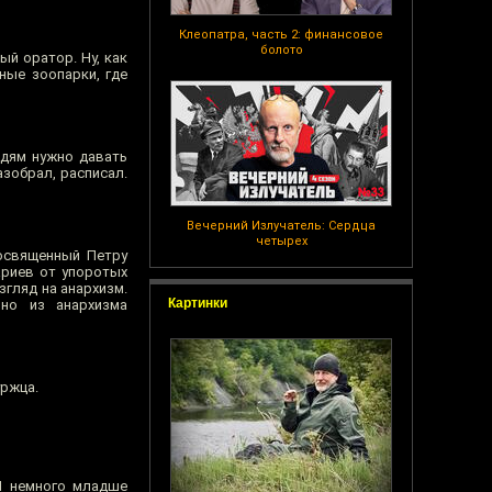
Клеопатра, часть 2: финансовое
болото
ый оратор. Ну, как
ные зоопарки, где
юдям нужно давать
зобрал, расписал.
Вечерний Излучатель: Сердца
четырех
посвященный Петру
ариев от упоротых
згляд на анархизм.
Картинки
ьно из анархизма
уржца.
 Я немного младше