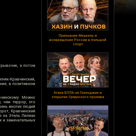
Признание Меркель и
возвращение России в большой
спорт
трывочек, а потом
пняк-Кравчинский,
ения, в позитивном
Атака БПЛА на Геленджик и
вчинскому. Можно
открытие Ормузского пролива
, чем террор, это
чень многих людей
орот, Кравчинский
е на Этель Лилиан
ых и замечательных