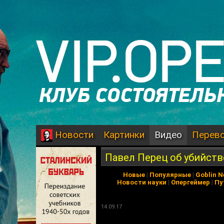
Картинки
Видео
Перев
Новости
Павел Перец об убийст
Новые
|
Популярные
|
Goblin 
Новости науки
|
Опергеймер
|
Пу
14.09.17