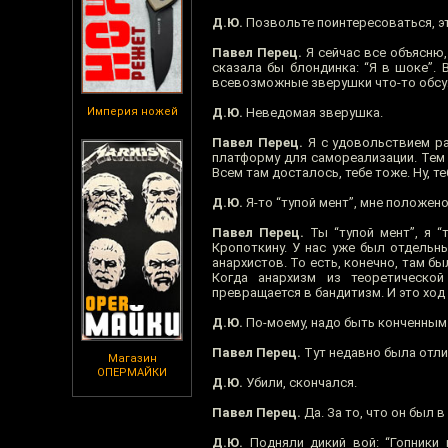
Д.Ю.
Позвольте поинтересоваться, э
Павел Перец.
Я сейчас все объясню,
сказала бы блондинка: “Я в шоке”. 
всевозможные зверушки что-то обсужд
Империя ножей
Д.Ю.
Неведомая зверушка.
Павел Перец.
Я с удовольствием ра
платформу для самореализации. Тем 
Всем там досталось, тебе тоже. Ну, т
Д.Ю.
Я-то “тупой мент”, мне положено
Павел Перец.
Ты “тупой мент”, я “
Кропоткину. У нас уже был отдельн
анархистов. То есть, конечно, там б
Когда анархизм из теоретическо
превращается в бандитизм. И это ход
Д.Ю.
По-моему, надо быть конченным 
Павел Перец.
Тут недавно была отлич
Магазин
ОПЕРМАЙКИ
Д.Ю.
Убили, скончался.
Павел Перец.
Да. За то, что он был в
Д.Ю.
Подняли дикий вой: “Гопники 