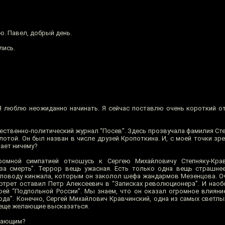
ю. Павел, добрый день.
лись.
Я люблю неожиданно начинать. Я сейчас поставлю очень короткий о
ественно-политический журнал “Посев”. Здесь прозвучала фамилия Сте
лотой. Он был назван в числе друзей Кропоткина. И, с моей точки зр
шает ничему?
омной симпатией отношусь к Сергею Михайловичу Степняку-Кра
за смерть”. Террор вещь ужасная. Есть только одна вещь страшнее
о поводу кинжала, которым он заколол шефа жандармов Мезенцова. О
ортрет оставил Петр Алексеевич в “Записках революционера”. И наоб
оей “Подпольной России”. Мы знаем, что он оказал огромное влияни
вода”. Конечно, Сергей Михайлович Кравчинский, одна из самых светл
ь еще желающие высказаться.
лающим?