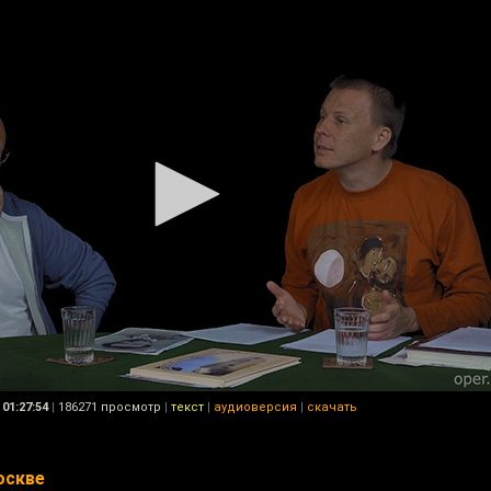
01:27:54
|
186271 просмотр
|
текст
|
аудиоверсия
|
скачать
оскве