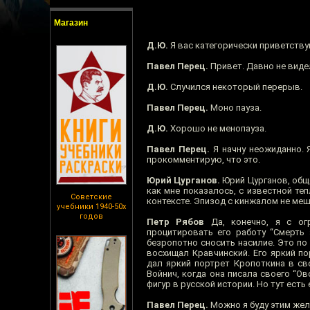
Магазин
Д.Ю.
Я вас категорически приветству
Павел Перец.
Привет. Давно не виде
Д.Ю.
Случился некоторый перерыв.
Павел Перец.
Моно пауза.
Д.Ю.
Хорошо не менопауза.
Павел Перец.
Я начну неожиданно. 
прокомментирую, что это.
Юрий Цурганов.
Юрий Цурганов, общ
как мне показалось, с известной теп
Советские
контексте. Эпизод с кинжалом не ме
учебники 1940-50х
годов
Петр Рябов
Да, конечно, я с огр
процитировать его работу “Смерть 
безропотно сносить насилие. Это п
восхищал Кравчинский. Его яркий п
дал яркий портрет Кропоткина в св
Войнич, когда она писала своего “О
фигур в русской истории. Но тут ест
Павел Перец.
Можно я буду этим же