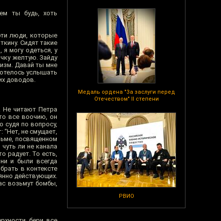
ем ты будь, хоть
 эти люди, которые
ткину. Сидят такие
 я могу одеться, у
очку желтую. Зайду
рхизм. Давай ты мне
 хотелось услышать
ких доводов.
Медаль ордена "За заслуги перед
Отечеством" II степени
. Не читают Петра
то все воочию, он
о судя по вопросу,
 “Нет, не смущает,
ильме, посвященном
 чуть ли не канала
о радует. То есть,
они и были всегда
 брать в контексте
оянно действующих.
час возьмут бомбы,
РВИО
рхности, бери, все