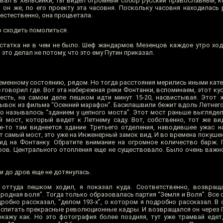
ывал в Хельсинки, ты видел огромный собор русский православный, к
о он же, по его проекту эта часовня. Поскольку часовня находилась
 естественно, она процветала.
о сходить помолиться.
статка ни в чем не было. Шеф жандармов Мезенцов каждое утро ход
 это делал не потому, что это ему Путин приказал.
еменному состоянию, рядом. Но тогда расстояния мерились иными кате
 говорил где. Вот эта набережная реки Фонтанки, вспоминаем, этот ку
 есть, на самом деле пешком идти минут 15-20, насвистывая. Это
рывок из фильма “Осенний марафон”. Басилашвили бежит вдоль Летнего
то называлось “зданием у цепного моста”. Этот мост раньше выглядел
 мост, который ведет к Летнему саду. Вот, собственно, тот же ви
е-то там виднеется здание Третьего отделения, наводившее ужас 
т самый мост, это уже на Инженерный замок вид. И во времена покуше
ид на Фонтанку. Обратите внимание на огромное количество барж. 
ов. Центрального отопления еще не существовало. Было очень важно
 до дров еще не дотянулась.
оттуда пешком ходил, я показал куда. Соответственно, возвраща
родная воля”. Тогда только образовалась партия “Земля и Воля”. Все
робно рассказал, “делом 193-х”, о котором я подробно рассказал. В 
воспитать прекрасные революционные кадры. И возвращался он через 
окажу как. Но это фотография более поздняя, тут уже трамвай едет,