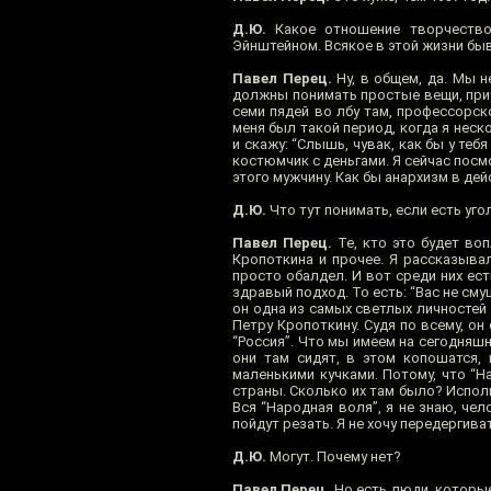
Д.Ю.
Какое отношение творчество
Эйнштейном. Всякое в этой жизни быв
Павел Перец.
Ну, в общем, да. Мы н
должны понимать простые вещи, прич
семи пядей во лбу там, профессорско
меня был такой период, когда я нес
и скажу: “Слышь, чувак, как бы у теб
костюмчик с деньгами. Я сейчас пос
этого мужчину. Как бы анархизм в дей
Д.Ю.
Что тут понимать, если есть уг
Павел Перец.
Те, кто это будет во
Кропоткина и прочее. Я рассказыва
просто обалдел. И вот среди них ест
здравый подход. То есть: “Вас не сму
он одна из самых светлых личностей
Петру Кропоткину. Судя по всему, он 
“Россия”. Что мы имеем на сегодняшн
они там сидят, в этом копошатся, 
маленькими кучками. Потому, что “На
страны. Сколько их там было? Испол
Вся “Народная воля”, я не знаю, чело
пойдут резать. Я не хочу передергива
Д.Ю.
Могут. Почему нет?
Павел Перец.
Но есть люди, которые 