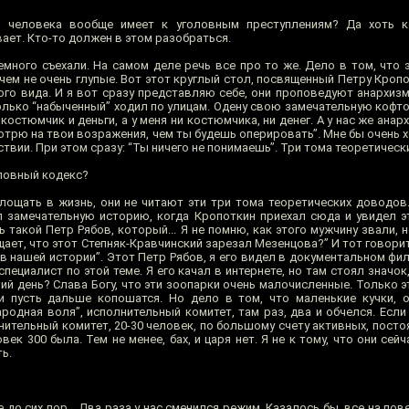
 человека вообще имеет к уголовным преступлениям? Да хоть к
ает. Кто-то должен в этом разобраться.
емного съехали. На самом деле речь все про то же. Дело в том, что
ем не очень глупые. Вот этот круглый стол, посвященный Петру Кропо
го вида. И я вот сразу представляю себе, они проповедуют анархизм,
колько “набыченный” ходил по улицам. Одену свою замечательную кофт
я костюмчик и деньги, а у меня ни костюмчика, ни денег. А у нас же ана
мотрю на твои возражения, чем ты будешь оперировать”. Мне бы очень
ствии. При этом сразу: “Ты ничего не понимаешь”. Три тома теоретичес
оловный кодекс?
площать в жизнь, они не читают эти три тома теоретических доводов
л замечательную историю, когда Кропоткин приехал сюда и увидел э
ь такой Петр Рябов, который... Я не помню, как этого мужчину звали, н
щает, что этот Степняк-Кравчинский зарезал Мезенцова?” И тот говорит:
 в нашей истории”. Этот Петр Рябов, я его видел в документальном ф
специалист по этой теме. Я его качал в интернете, но там стоял значок,
ий день? Слава Богу, что эти зоопарки очень малочисленные. Только эт
и пусть дальше копошатся. Но дело в том, что маленькие кучки, 
родная воля”, исполнительный комитет, там раз, два и обчелся. Если
нительный комитет, 20-30 человек, по большому счету активных, пост
век 300 была. Тем не менее, бах, и царя нет. Я не к тому, что они сей
ть.
до сих пор... Два раза у нас сменился режим. Казалось бы, все на пове