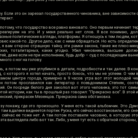
.
. Если это он зарезал государственного чиновника, вне зависимости от
 теракт.
потому, что государство все равно виновато. Оно первым начинает тер
реагируем на это. И у меня реально нет слов. Я все понимаю, до
азные политические взгляды, платформы. Я отношусь к тем людям, кот
вес какой-то. Другое дело, как с ними обращаться. Но есть определе
, я вам открою страшную тайну, эти рамки закона, такие же плюс-мин
ских, тоталитарных, каких угодно. Убил чиновника, высшее долж
ей, даже если не при исполнении, будь добр – суд с последующим вын
ного с ног на голову.
чь, а потом мы уже углубимся в детали, подробности и так далее. В кон
, с которого я хотел начать, просто боюсь, что мы не успеем. О чем
 самом центре города, примерно в 9 часов утра вот этот молодой че
он потом прославился как литератор с псевдонимом Степняк, соотв
кий. Он посреди белого дня заколол вот этого человека, это тот са
 этой истории, как ты в прошлый раз говорил: “Прекрасно все”. В этой
инский, прекрасен Мезенцов. Прекрасна сама обстановка.
у покажу, где это произошло. У меня есть такой альбомчик. Это Думс
 там вдалеке виднеется портик Руска, его сейчас восстановили, его сне
й, сейчас ее тоже нет. А там потом поставили часовню, в которую э
та выглядела либо вот так. Либо, у меня тут есть с обратной стороны, 