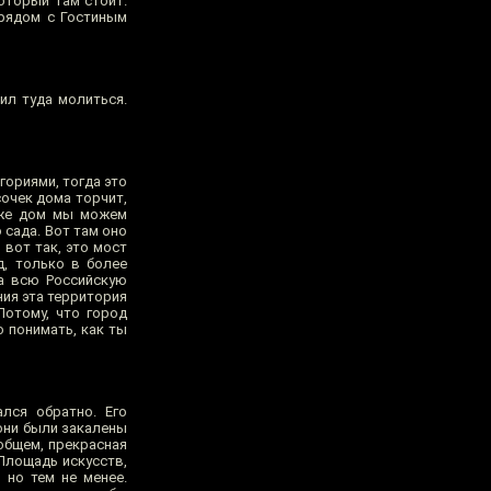
оторый там стоит.
 рядом с Гостиным
ил туда молиться.
гориями, тогда это
сочек дома торчит,
т же дом мы можем
 сада. Вот там оно
 вот так, это мост
д, только в более
на всю Российскую
ния эта территория
Потому, что город
 понимать, как ты
лся обратно. Его
 они были закалены
общем, прекрасная
Площадь искусств,
 но тем не менее.