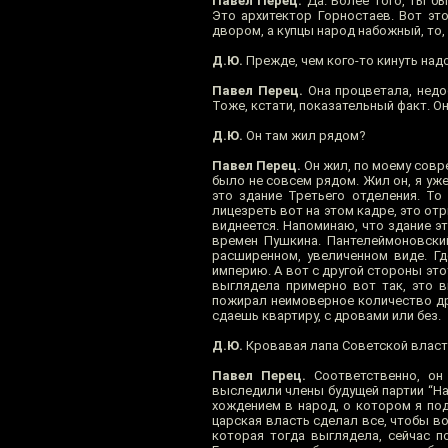
Павел Перец.
Да. Более того, ты б
Это архитектор Горностаев. Вот эт
двором, а купцы народ набожный, то,
Д.Ю.
Прежде, чем кого-то кинуть над
Павел Перец.
Она процветала, недо
Тоже, кстати, показательный факт. Он
Д.Ю.
Он там жил рядом?
Павел Перец.
Он жил, по моему совр
было не совсем рядом. Жил он, я уже
это здание Третьего отделения. То
лицезреть вот на этом кадре, это от
виднеется. Напоминаю, что здание э
времен Пушкина. Пантелеймоновский
расширенном, увеличенном виде. Гд
империю. А вот с другой стороны это
выглядела примерно вот так, это в
пожирал неимоверное количество др
сдаешь квартиру, с дровами или без.
Д.Ю.
Кровавая лапа Советской власти
Павел Перец.
Соответственно, он 
выследили члены будущей партии “На
хождением в народ, о котором я под
царская власть сделал все, чтобы 
которая тогда выглядела, сейчас п