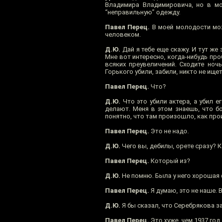
Владимира Владимировича, но в мо
“неправильную” одежду.
Павел Перец.
В моей молодости мож
человеком.
Д.Ю.
Дай я тебе еще скажу. И тут же 
Мне вот интересно, когда-нибудь пр
всяких преувеличений. Сходите ночь
Горького убили, забили, никто не ище
Павел Перец.
Что?
Д.Ю.
Что это убили актера, а убил е
делают. Меня в этом знаешь, что б
понятно, что там произошло, как пр
Павел Перец.
Это не надо.
Д.Ю.
Чего вы, дебилы, орете сразу? 
Павел Перец.
Который из?
Д.Ю.
Не помню. Была у него хорошая 
Павел Перец.
Я думаю, это не наше. 
Д.Ю.
Я бы сказал, что Серебрякова з
Павел Перец.
Это хуже, чем 1937 год.