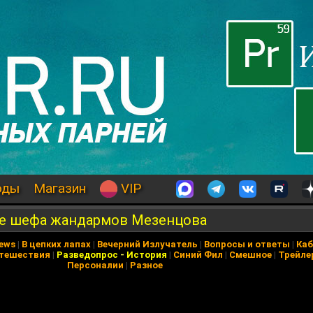
оды
Магазин
VIP
ве шефа жандармов Мезенцова
News
|
В цепких лапах
|
Вечерний Излучатель
|
Вопросы и ответы
|
Каб
тешествия
|
Разведопрос
-
История
|
Синий Фил
|
Смешное
|
Трейле
Персоналии
|
Разное