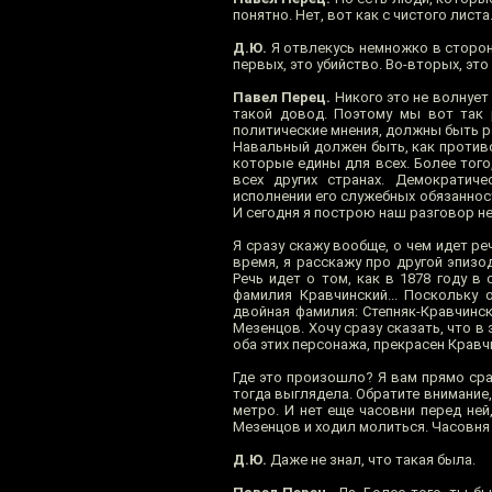
понятно. Нет, вот как с чистого листа
Д.Ю.
Я отвлекусь немножко в сторону
первых, это убийство. Во-вторых, это
Павел Перец.
Никого это не волнует 
такой довод. Поэтому мы вот так 
политические мнения, должны быть р
Навальный должен быть, как противо
которые едины для всех. Более того
всех других странах. Демократиче
исполнении его служебных обязанност
И сегодня я построю наш разговор нем
Я сразу скажу вообще, о чем идет ре
время, я расскажу про другой эпизод
Речь идет о том, как в 1878 году в
фамилия Кравчинский... Поскольку 
двойная фамилия: Степняк-Кравчинс
Мезенцов. Хочу сразу сказать, что в
оба этих персонажа, прекрасен Кравч
Где это произошло? Я вам прямо сраз
тогда выглядела. Обратите внимание,
метро. И нет еще часовни перед не
Мезенцов и ходил молиться. Часовня э
Д.Ю.
Даже не знал, что такая была.