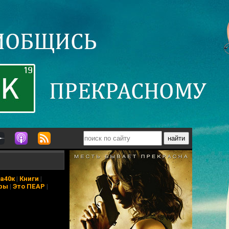
а40к
|
Книги
|
ры
|
Это ПЕАР
|