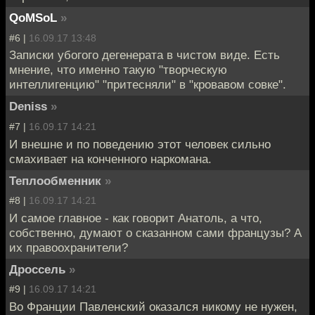
QoMSoL
»
#6 |
16.09.17 13:48
Записки убогого дегенерата в чистом виде. Есть
мнение, что именно такую "творческую
интеллигенцию" "притесняли" в "кровавом совке".
Deniss
»
#7 |
16.09.17 14:21
И внешне и по поведению этот человек сильно
смахивает на конченного наркомана.
Теплообменник
»
#8 |
16.09.17 14:21
И самое главное - как говорит Анатоль, а что,
собственно, думают о сказанном сами французы? А
их правоохранители?
Дроссель
»
#9 |
16.09.17 14:21
Во Франции Павленский оказался никому не нужен,