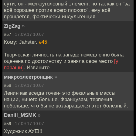
сути, он - мелкоуголовный элемент, но так как он "за
всё хорошее против всего плохого", ему всё
прощается, фактически индульгенция.
ZigZag
»
#57 |
17.09.17 10:07
Кому: Jahster,
#45
Творческая личность на западе немедленно была
оценена по достоинству и заняла свое место
[у
параши]
. Извините
микроэлектронщик
»
#58 |
17.09.17 10:07
Ленин как всегда точен- это фекальные массы
нации, ничего больше. Французам, терпения
побольше, что бы не возваращался этот болезный.
Daniil_MSMK
»
#59 |
17.09.17 10:07
Художник АУЕ!!!