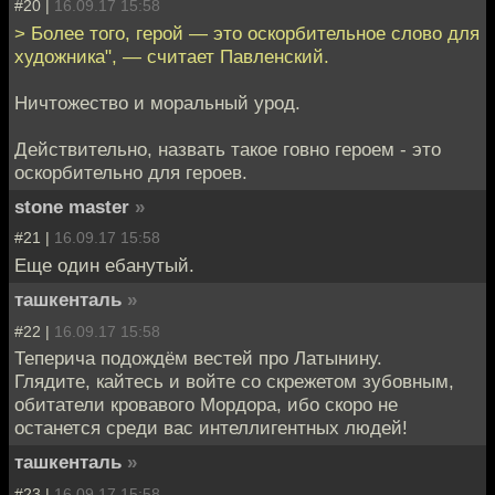
#20 |
16.09.17 15:58
> Более того, герой — это оскорбительное слово для
художника", — считает Павленский.
Ничтожество и моральный урод.
Действительно, назвать такое говно героем - это
оскорбительно для героев.
stone master
»
#21 |
16.09.17 15:58
Еще один ебанутый.
ташкенталь
»
#22 |
16.09.17 15:58
Теперича подождём вестей про Латынину.
Глядите, кайтесь и войте со скрежетом зубовным,
обитатели кровавого Мордора, ибо скоро не
останется среди вас интеллигентных людей!
ташкенталь
»
#23 |
16.09.17 15:58