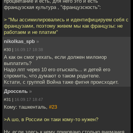
процветание и есть, для него это и есть
французская культура , "французскость":
> "Мы ассимилировались и идентифицируем себя с
французами, поэтому живем мы как французы: не
работаем и не платим"
nikolkas_spb
»
#30 |
16.09.17 18:38
А как он смог уехать, если должен милоиор
выплатить?
Надо лпт через 10 его отыскать... и детей его
спромить, что думают о таком родителе.
Кстати, с группой Война таже фигня происходит.
Дроссель
»
#31 |
16.09.17 18:47
Кому: ташкенталь,
#23
>А шо, в России он таки кому-то нужен?
Ну, если здесь к нему приковано столько внимания,