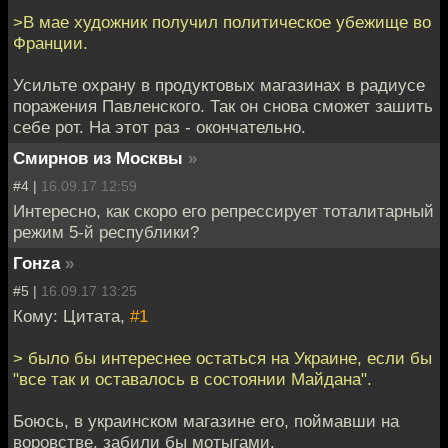
>В мае художник получил политическое убежище во
Франции.
Усильте охрану в продуктовых магазинах в радиусе
поражения Павленского. Так он снова сможет зашить
себе рот. На этот раз - окончательно.
Смирнов из Москвы
»
#4 |
16.09.17 12:59
Интересно, как скоро его репрессирует тоталитарный
режим 5-й республики?
Гонzа
»
#5 |
16.09.17 13:25
Кому: Цитата,
#1
> было бы интереснее остаться на Украине, если бы
"все так и оставалось в состоянии Майдана".
Боюсь, в украинском магазине его, поймавши на
воровстве, забили бы мотыгами.