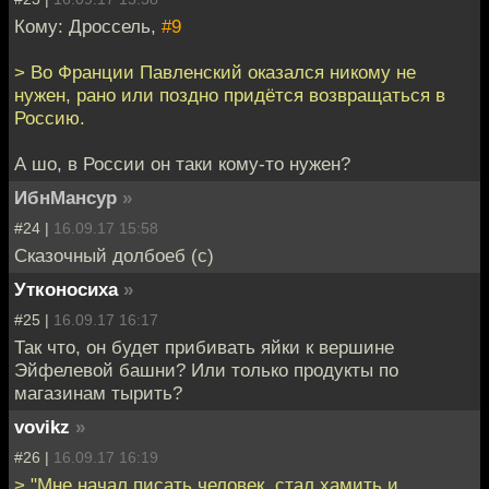
Кому: Дроссель,
#9
> Во Франции Павленский оказался никому не
нужен, рано или поздно придётся возвращаться в
Россию.
А шо, в России он таки кому-то нужен?
ИбнМансур
»
#24 |
16.09.17 15:58
Сказочный долбоеб (с)
Утконосиха
»
#25 |
16.09.17 16:17
Так что, он будет прибивать яйки к вершине
Эйфелевой башни? Или только продукты по
магазинам тырить?
vovikz
»
#26 |
16.09.17 16:19
> "Мне начал писать человек, стал хамить и