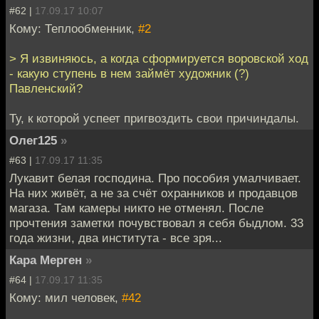
#62 |
17.09.17 10:07
Кому: Теплообменник,
#2
> Я извиняюсь, а когда сформируется воровской ход
- какую ступень в нем займёт художник (?)
Павленский?
Ту, к которой успеет пригвоздить свои причиндалы.
Олег125
»
#63 |
17.09.17 11:35
Лукавит белая господина. Про пособия умалчивает.
На них живёт, а не за счёт охранников и продавцов
магаза. Там камеры никто не отменял. После
прочтения заметки почувствовал я себя быдлом. 33
года жизни, два института - все зря...
Кара Мерген
»
#64 |
17.09.17 11:35
Кому: мил человек,
#42