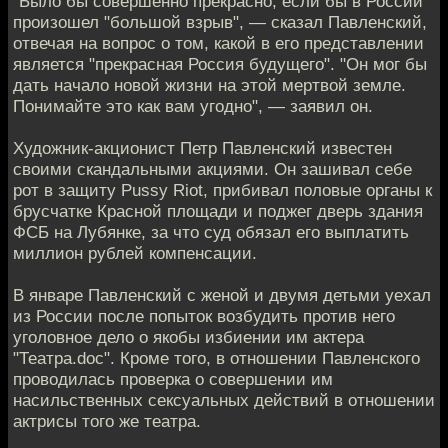
"Было бы совершенно прекрасно, если бы в России
произошел "большой взрыв", — сказал Павленский,
отвечая на вопрос о том, какой в его представлении
является "прекрасная Россия будущего". "Он мог бы
дать начало новой жизни на этой мертвой земле.
Понимайте это как вам угодно", — заявил он.
Художник-акционист Петр Павленский известен
своими скандальными акциями. Он зашивал себе
рот в защиту Pussy Riot, прибивал половые органы к
брусчатке Красной площади и поджег дверь здания
ФСБ на Лубянке, за что суд обязал его выплатить
миллион рублей компенсации.
В январе Павленский с женой и двумя детьми уехал
из России после попыток возбудить против него
уголовное дело о якобы избиении им актера
"Театра.doc". Кроме того, в отношении Павленского
проводилась проверка о совершении им
насильственных сексуальных действий в отношении
актрисы того же театра.