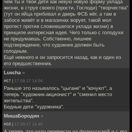
чем ты и твои дети как некую новую форму уклада
жизни, в струе своего (прости, Господи) "творчества"
(тут он яйца прибивал и дверь ФСБ жёг, а там в
забосе живёт и в магазинах ворует, такой мол
протест против сложившегося уклада жизни) в
принципе интересная идея. Чего только с голодухи
не придумаешь. Собственно, лишнее
подтверждение, что художник должен быть
голодным.
Ещё немного и он запросится назад, как и один из
его предшественник.
Luscha
»
#67 |
17.09.17 14:04
Раньше это называлось "цыгане" и "кочуют", а
теперь "художник-акционист" и "сменил место
жительства".
Бедные дети "художника".
МишаБородин
»
#68 |
17.09.17 14:40
А теперь это надо перевести на французский и с его