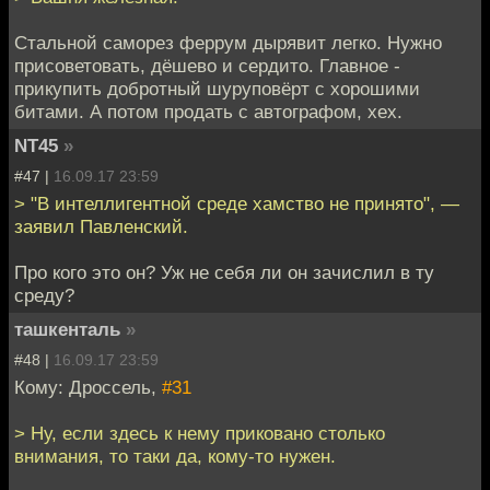
Стальной саморез феррум дырявит легко. Нужно
присоветовать, дёшево и сердито. Главное -
прикупить добротный шуруповёрт с хорошими
битами. А потом продать с автографом, хех.
NT45
»
#47 |
16.09.17 23:59
> "В интеллигентной среде хамство не принято", —
заявил Павленский.
Про кого это он? Уж не себя ли он зачислил в ту
среду?
ташкенталь
»
#48 |
16.09.17 23:59
Кому: Дроссель,
#31
> Ну, если здесь к нему приковано столько
внимания, то таки да, кому-то нужен.