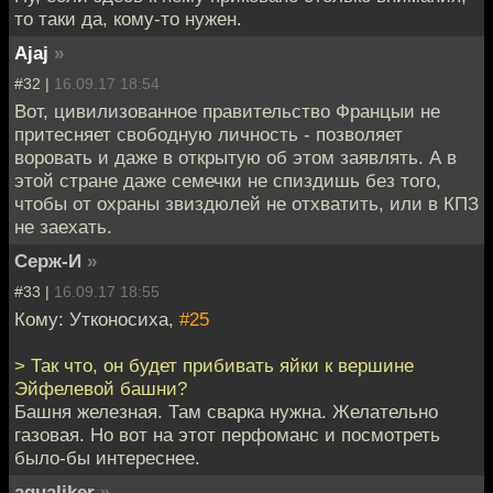
то таки да, кому-то нужен.
Ajaj
»
#32 |
16.09.17 18:54
Вот, цивилизованное правительство Францыи не
притесняет свободную личность - позволяет
воровать и даже в открытую об этом заявлять. А в
этой стране даже семечки не спиздишь без того,
чтобы от охраны звиздюлей не отхватить, или в КПЗ
не заехать.
Серж-И
»
#33 |
16.09.17 18:55
Кому: Утконосиха,
#25
> Так что, он будет прибивать яйки к вершине
Эйфелевой башни?
Башня железная. Там сварка нужна. Желательно
газовая. Но вот на этот перфоманс и посмотреть
было-бы интереснее.
aqualiker
»