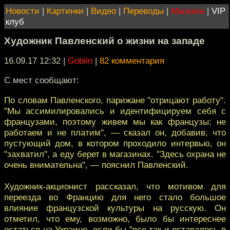
Новости
|
Картинки
|
Видео
|
Переводы
|
Магазин
|
VIP
клуб
Художник Павленский о жизни на западе
16.09.17 12:32
|
Goblin
|
82 комментария
С мест сообщают:
По словам Павленского, парижане "отрицают работу".
"Мы ассимилировались и идентифицируем себя с
французами, поэтому живем мы как французы: не
работаем и не платим", — сказал он, добавив, что
пустующий дом, в котором проходило интервью, он
"захватил", а еду берет в магазинах. "Здесь охрана не
очень внимательна", — пояснил Павленский.
Художник-акционист рассказал, что мотивом для
переезда во Францию для него стало большое
влияние французской культуры на русскую. Он
отметил, что ему, возможно, было бы интереснее
остаться на Украине, если бы "все так и оставалось в