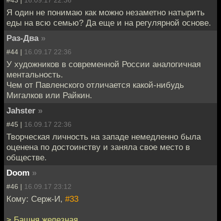
Я один не понимаю как можно незаметно натырить
еды на всю семью? Да еще и на регулярной основе.
Раз-Два
»
#44 |
16.09.17 22:36
У художников в современной России аналогичная
ментальность.
Чем от Павленского отличается какой-нибудь
Мигалков или Райкин.
Jahster
»
#45 |
16.09.17 22:36
Творческая личность на западе немедленно была
оценена по достоинству и заняла свое место в
обществе.
Doom
»
#46 |
16.09.17 23:12
Кому: Серж-И,
#33
> Башня железная.