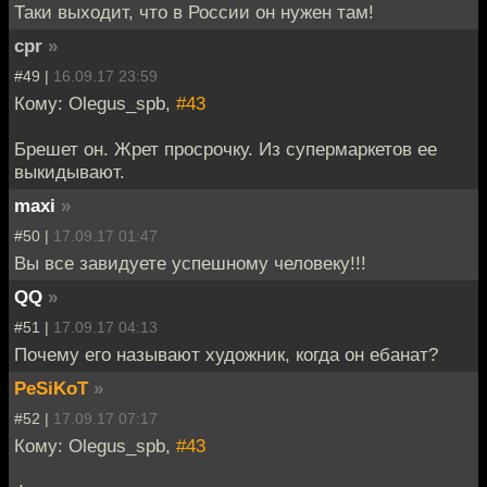
Таки выходит, что в России он нужен там!
cpr
»
#49 |
16.09.17 23:59
Кому: Olegus_spb,
#43
Брешет он. Жрет просрочку. Из супермаркетов ее
выкидывают.
maxi
»
#50 |
17.09.17 01:47
Вы все завидуете успешному человеку!!!
QQ
»
#51 |
17.09.17 04:13
Почему его называют художник, когда он ебанат?
PeSiKoT
»
#52 |
17.09.17 07:17
Кому: Olegus_spb,
#43