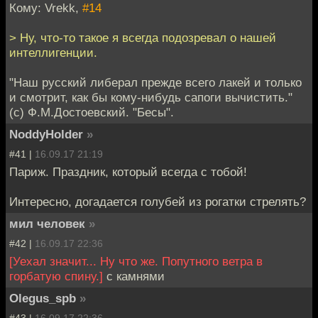
Кому: Vrekk,
#14
> Ну, что-то такое я всегда подозревал о нашей
интеллигенции.
"Наш русский либерал прежде всего лакей и только
и смотрит, как бы кому-нибудь сапоги вычистить."
(c) Ф.М.Достоевский. "Бесы".
NoddyHolder
»
#41 |
16.09.17 21:19
Париж. Праздник, который всегда с тобой!
Интересно, догадается голубей из рогатки стрелять?
мил человек
»
#42 |
16.09.17 22:36
[Уехал значит... Ну что же. Попутного ветра в
горбатую спину.]
с камнями
Olegus_spb
»
#43 |
16.09.17 22:36