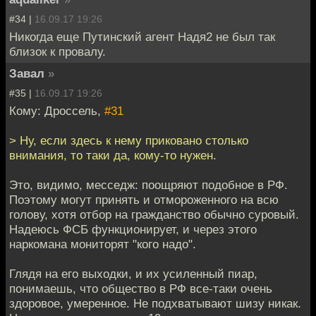
#34 |
16.09.17 19:26
Никогда еще Путинский агент Надя2 не был так
близок к провалу.
Завал
»
#35 |
16.09.17 19:26
Кому: Дроссель,
#31
> Ну, если здесь к нему приковано столько
внимания, то таки да, кому-то нужен.
Это, видимо, месседж: поощряют подобное в РФ.
Поэтому могут принять и отмороженного на всю
голову, хотя отбор на гражданство обычно суровый.
Надеюсь ФСБ функционирует, и через этого
наркомана мониторят "кого надо".
Глядя на его выходки, и их усиленный пиар,
понимаешь, что общество в РФ все-таки очень
здоровое, умеренное. Не подхватывают шизу никак.