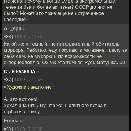
Не ясно, почему в конце 19 века экстремальные
течения были более активны? СССР до них не
было? Может это тоже еще не истраченное
наследие?
AL_spb
»
#36 |
16.09.17 19:43
Какой же я тёмный, не интеллигентный обитатель
мордора. Работаю, еду покупаю в магазине, плачу за
себя сам, не мусорю и по возможности не
сквернословлю. Ох уж эта тёмная Русь матушка. 60
Сын кузнеца
»
#37 |
16.09.17 19:57
>Художник-акционист
А, это вот оно!
Уехал значит... Ну что же. Попутного ветра в
горбатую спину.
Emina
»
#38 |
16.09.17 20:20