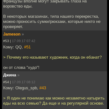
Французы вполне могут закрывать глаза на
воровство еды.
В некоторых магазинах, типа нашего перекрестка,
можно проносить сумки/рюкзаки, которые никто не
проверяет.
Jameson
»
#53 |
17.09.17 07:42
Кому: QQ,
#51
> Почему его называют художник, когда он ебанат?
он от слова "худо"!
Джина
»
#54 |
17.09.17 08:12
Кому: Olegus_spb,
#43
> Я один не понимаю как можно незаметно натырить
еды на всю семью? Да еще и на регулярной основе.