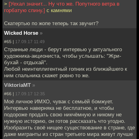
>
[Уехал значит... Ну что же. Попутного ветра в
горбатую спину.]
с камнями
Скатертью по жопе теперь так звучит?
Wicked Horse
»
#65 |
17.09.17 11:49
Странные люди - берут интервью у актуального
художника-акциониста, чтобы услышать: "Жри-
бухай - отдыхай".
Любой неинтеллигентный гопник из ближайшего к
ним спальника скажет ровно то же.
ViktoriaMT
»
#66 |
17.09.17 12:35
Моё личное ИМХО, чувак с семьёй бомжует.
Интервью наверняка не бесплатное, и чтобы
подороже продать свою никчёмную и никому не
нужную историю, он готов рассказать что угодно.
Изобразить своё нищее существование в стране, где
даже мигранты из стран третьего мира живут лучше