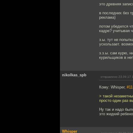
это древняя запис
в последних без тр
реклама)
потом убедился чт
кадре? учитывая ч
з.ы. тут не попытк
ускользает. возмо
з.з.ы. сам курю, 
курильщиков в не
nikolkas_spb
отправлено 23.09.17 
Кому: Whisper,
#11
> такой незаметны
просто один раз в
Ну так и надо был
это жидкий ребено
Whisper