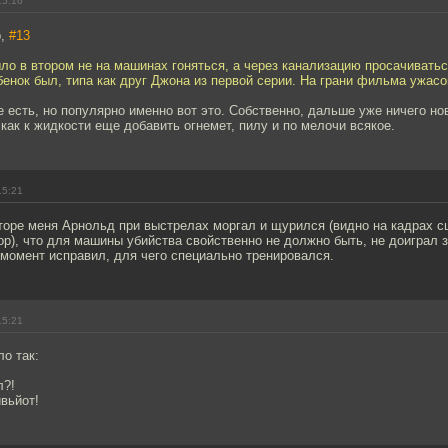
15:16
b,
#13
ыло в втором не на машинах гоняться, а через канализацию просачивать
бенок был, типа как друг Джона из первой серии. На грани фильма ужасо
е есть, но популярно именно вот это. Собственно, дальше уже ничего но
как к жидкости еще добавить огнемет, пилу и по мелочи всякое.
15:21
торе меня Арнольд при выстрелах моргал и щурился (видно на кадрах с
р), что для машины убийства свойственно не должно быть, не доиграл з
 момент исправил, для чего специально тренировался.
15:21
о так:
л?!
вьйот!