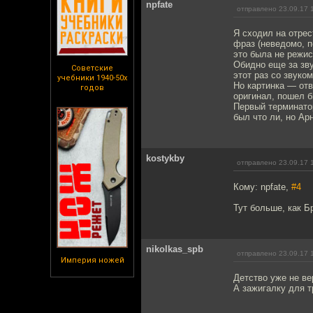
npfate
отправлено 23.09.17 
Я сходил на отре
фраз (неведомо, п
это была не режис
Обидно еще за зву
Советские
этот раз со звуком
учебники 1940-50х
Но картинка — отв
годов
оригинал, пошел б
Первый терминатор
был что ли, но Ар
kostykby
отправлено 23.09.17 
Кому: npfate,
#4
Тут больше, как Б
nikolkas_spb
отправлено 23.09.17 
Империя ножей
Детство уже не ве
А зажигалку для т