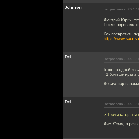
Johnson
отправлено 23.09.17 
Дмитрий Юрич, ту
После перевода те
Как превратить пе
https://www.sports.
Del
отправлено 23.09.17 
Блин, в одной из 
Т1 больше нравитс
До сих пор вспоми
Del
отправлено 23.09.17 
> Терминатор, ты
Дим Юрич, а разве