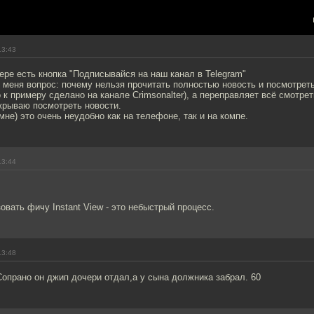
13:43
ере есть кнопка "Подписывайся на наш канал в Telegram"
 меня вопрос: почему нельзя прочитать полностью новость и посмотрет
о к примеру сделано на канале Crimsonalter), а переправляет всё смотрет
ткрываю посмотреть новости.
мне) это очень неудобно как на телефоне, так и на компе.
13:44
овать фичу Instant View - это небыстрый процесс.
13:48
опрано он джип дочери отдал,а у сына должника забрал. 60