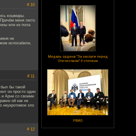
# 10
лись кошмары.
. Причём меня люто
тены или из пола
меня не
яжом испохабили,
Медаль ордена "За заслуги перед
Отечеством" II степени
# 11
 был бы такой
ент он просто один
 и Арни со своими
авно ой как не
но неукротимое зло
РВИО
# 12