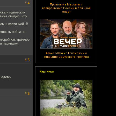
# 4
Признание Меркель и
возвращение России в большой
спорт
яжа и идиотских
акже обидно, что
ом и картинкой. В
жность пойти на
второй как триллер
 и парнишку.
Атака БПЛА на Геленджик и
открытие Ормузского пролива
# 5
Картинки
шедевр.
# 6