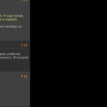
ся. А еще лучше,
в и хоррора.
вого вообще не
# 15
цены убийства
начится. Во второй
# 16