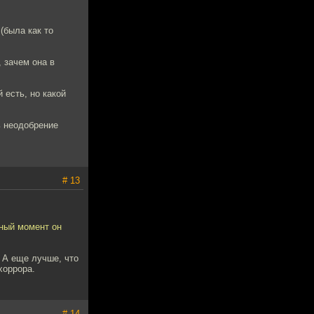
 (была как то
, зачем она в
й есть, но какой
ь неодобрение
# 13
жный момент он
. А еще лучше, что
хоррора.
# 14