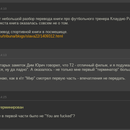
14:10
т небольшой разбор перевода книги про футбольного тренера Клаудио Р
кста книга оказалась совсем не о том.
ревод спортивной книги в посмешище.
ru/tribuna/blogs/slava22/1409312.html
14:13
старых заметок Дим Юрич говорил, что Т2 - отличный фильм, и я подумал
я, ну да ладно". А оказалось - не только мне первый "терминатор" боль
наю, как в к\т "Мир" смотрел первую часть - впечатления не передать.
14:25
 терминирован
 в первой части было не "You are fucked"?