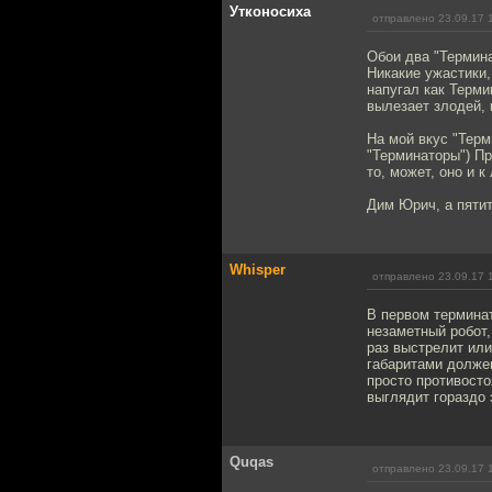
Утконосиха
отправлено 23.09.17 
Обои два "Термин
Никакие ужастики,
напугал как Терми
вылезает злодей, 
На мой вкус "Тер
"Терминаторы") Пр
то, может, оно и к
Дим Юрич, а пяти
Whisper
отправлено 23.09.17 
В первом термина
незаметный робот,
раз выстрелит или
габаритами долже
просто противосто
выглядит гораздо
Quqas
отправлено 23.09.17 