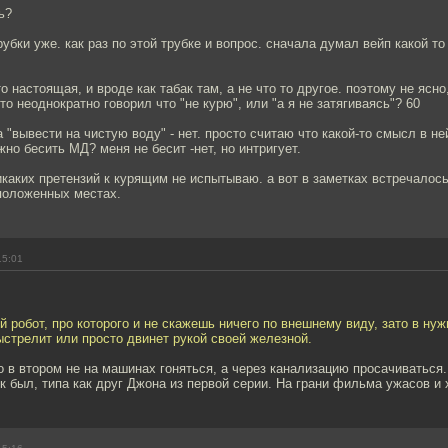
ь?
убки уже. как раз по этой трубке и вопрос. сначала думал вейп какой то
о настоящая, и вроде как табак там, а не что то другое. поэтому не ясно
то неоднократно говорил что "не курю", или "а я не затягиваясь"? 60
а "вывести на чистую воду" - нет. просто считаю что какой-то смысл в не
жно бесить МД? меня не бесит -нет, но интригует.
никаких претензий к курящим не испытываю. а вот в заметках встречалос
положенных местах.
15:01
й робот, про которого и не скажешь ничего по внешнему виду, зато в ну
ыстрелит или просто двинет рукой своей железной.
о в втором не на машинах гоняться, а через канализацию просачиваться
к был, типа как друг Джона из первой серии. На грани фильма ужасов и 