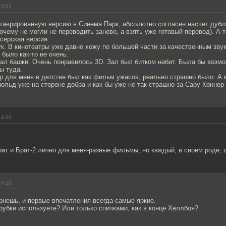
13:55
ставрированную версию в Синема Парк, абсолютно согласен насчет дубл
очему не могли не переводить заново, а взять уже готовый перевод). А т
серская версия.
к. В кинотеатры уже давно хожу по большей части за качественным звук
 было как-то не очень.
ал башки. Очень понравилось 3D. Зал был битком набит. Была бы возмо
ы туда.
 для меня в детстве был как фильм ужасов, реально страшно было. А 
нольд уже на стороне добра и как бы уже не так страшно за Сару Коннор
14:00
рат и Брат-2 лично для меня-разные фильмы, но каждый, в своем роде, 
14:10
рнешь, и первые впечатления всегда самые яркие.
рубки используете? Или только спичками, как в конце Хеллбоя?