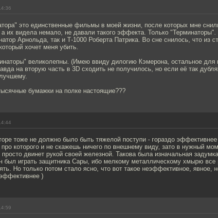
14:36
атора" это единственные фильмы в моей жизни, после которых мне сни
 а их видела немало, не давали такого эффекта. Только "Терминаторы"
натор Арнольда, так и Т-1000 Роберта Патрика. Во сне снилось, что из с
который хочет меня убить.
минаторы" великолепны. (Имею ввиду дилогию Кэмерона, остальное для 
авда на вторую часть в 3D сходить не получилось, но если её так дубл
 лучшему.
тысячные бумажки на полке настоящие???
14:44
торе тоже не должно было быть тяжелой поступи - гораздо эффективнее
 про которого и не скажешь ничего по внешнему виду, зато в нужный мом
 просто двинет рукой своей железной. Такова была изначальная задумка
н был играть защитника Сары, ибо мелкому металлическому хмырю все р
ять. Но только потом стало ясно, что вот такое неэффективное, явное, 
 эффективнее )
14:59