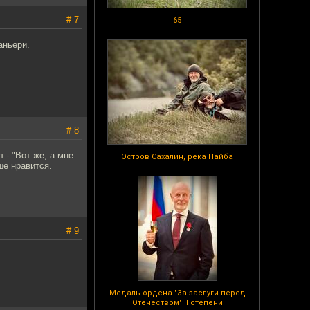
# 7
65
аньери.
# 8
 - "Вот же, а мне
Остров Сахалин, река Найба
ше нравится.
# 9
Медаль ордена "За заслуги перед
Отечеством" II степени