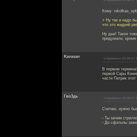
отправлено 23.09.17 
Кому: nikolkas_sp
> Ну так и надо б
что это жидкий ре
Ну дык! Такое тож
придумали, кроме 
Kavasan
отправлено 23.09.17 
В первом термина
первой Сары Конно
части Патрик этот
Гво3дь
отправлено 23.09.17 
Считаю, нужно был
- Ты зачем стреля
- До сфатьпы зажи