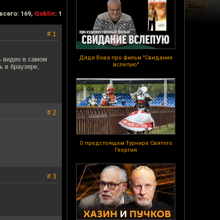
всего: 169,
Goblin
: 1
# 1
Дядя Вова про фильм "Свидание
ь видео в самом
вслепую"
ь в браузере,
# 2
О предстоящем Турнире Святого
Георгия
# 3