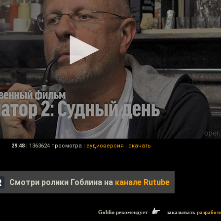
29:48
|
1363624 просмотра
|
аудиоверсия
|
скачать
Смотри ролики Гоблина на
канале Rutube
Goblin рекомендует
заказывать
разработ