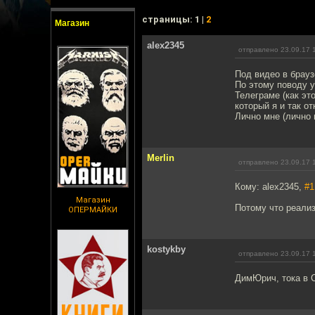
cтраницы: 1 |
2
Магазин
alex2345
отправлено 23.09.17 
Под видео в брауз
По этому поводу у
Телеграме (как эт
который я и так о
Лично мне (лично 
Merlin
отправлено 23.09.17 
Кому: alex2345,
#1
Магазин
Потому что реализ
ОПЕРМАЙКИ
kostykby
отправлено 23.09.17 
ДимЮрич, тока в С