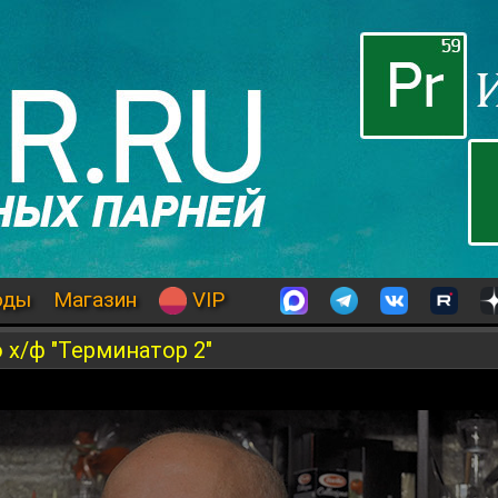
оды
Магазин
VIP
 х/ф "Терминатор 2"