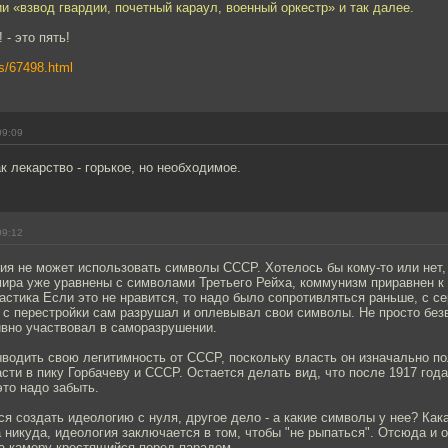
и «взвод гвардии, почетный караул, военный оркестр» и так далее.
 - это пять!
ws/67498.html
09:09
к лекарство - горькое, но необходимое.
09:12
ия не может использовать символы СССР. Хотелось бы кому-то или нет
мира уже уравнены с символами Третьего Рейха, коммунизм приравнен к
вастика Если это не нравится, то надо было сопротивляться раньше, с с
с перестройки сам разрушал и оплевывал свои символы. Не просто без
ивно участвовал в саморазрушении.
водить свою легитимность от СССР, поскольку власть он изначально по
асти в пику Горбачеву и СССР. Остается делать вид, что после 1917 года
это надо забыть.
я создать идеологию с нуля, другое дело - а какие символы у нее? Как
 никуда, идеология заключается в том, чтобы "не рыпаться". Отсюда и 
на камеру крестящийся перед парадом.