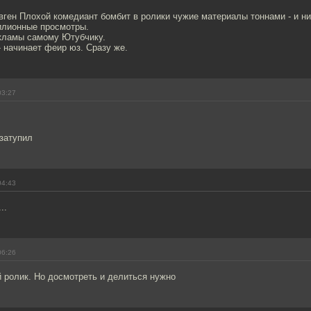
вген Плохой комедиант бомбит в ролики чужие материалы тоннами - и ни
милионные просмотры.
екламы самому Ютубчику.
- начинает феир юз. Сразу же.
03:27
 затупил
04:43
..
06:26
 ролик. Но досмотреть и делиться нужно