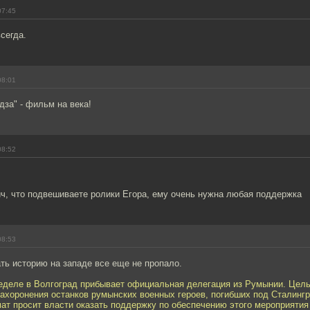
07:45
сегда.
08:01
дза" - фильм на века!
08:52
ч, что подвешиваете ролики Егора, ему очень нужна любая поддержка
08:53
ть историю на западе все еще не пропало.
деле в Волгоград прибывает официальная делегация из Румынии. Цель
ахоронения останков румынских военных героев, погибших под Сталинг
ат просит власти оказать поддержку по обеспечению этого мероприятия