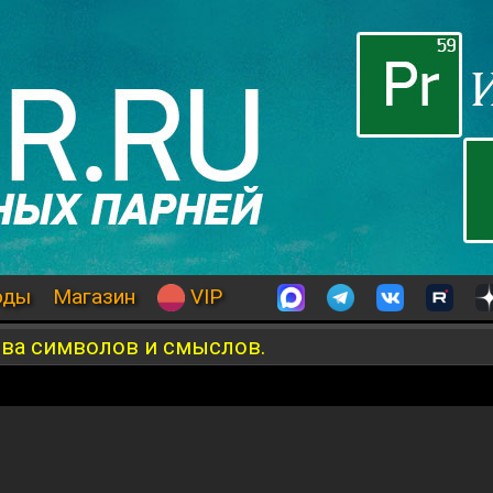
оды
Магазин
VIP
тва символов и смыслов.