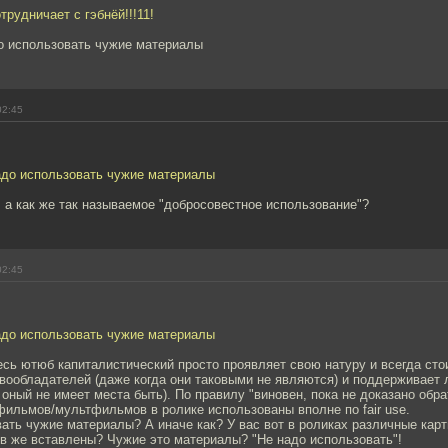
рудничает с гэбнёй!!!11!
до использовать чужие материалы
02:45
надо использовать чужие материалы
 а как же так называемое "добросовестное использование"?
02:45
надо использовать чужие материалы
есь ютюб капиталистический просто проявляет свою натуру и всегда сто
вообладателей (даже когда они таковыми не являются) и поддерживает 
 оный не имеет места быть). По правилу "виновен, пока не доказано обра
фильмов/мультфильмов в ролике использованы вполне по fair use.
ать чужие материалы? А иначе как? У вас вот в роликах различные карт
в же вставлены? Чужие это материалы? "Не надо использовать"!