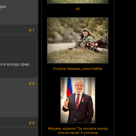
щем.
65
# 7
чти всегда прав.
Остров Сахалин, река Найба
# 8
# 9
Медаль ордена "За заслуги перед
Отечеством" II степени