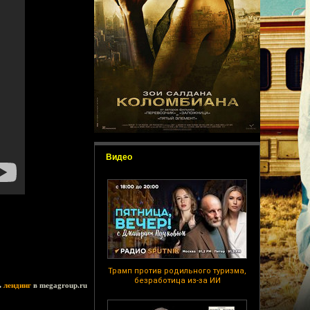
Видео
Трамп против родильного туризма,
безработица из-за ИИ
ь
лендинг
в megagroup.ru