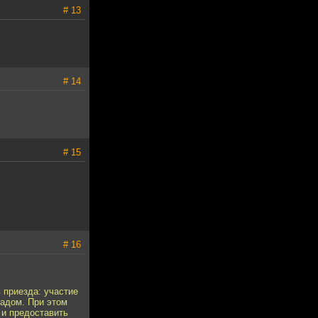
# 13
# 14
# 15
# 16
 приезда: участие
радом. При этом
 и предоставить