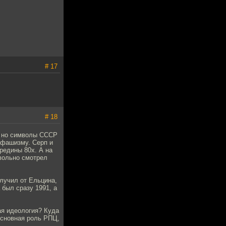
# 17
# 18
, но символы СССР
 фашизму. Серп и
ередины 80х. А на
вольно смотрел
лучил от Ельцина,
 был сразу 1991, а
ая идеология? Куда
основная роль РПЦ,