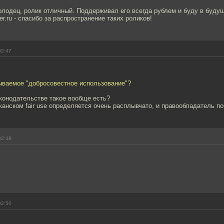
олодец, ролик отличный. Поддерживал его всегда рублем и буду в буду
r.ru - спасибо за распространение таких роликов!
02:47
зываемое "добросовестное использование"?
конодательстве такое вообще есть?
иканском fair use определяется очень расплывчато, и правообладатель по
02:48
02:50