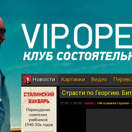
Картинки
Видео
Перев
Новости
Страсти по Георгию. Би
27.09.17 00:58 |
Goblin
|
146 комментариев
»