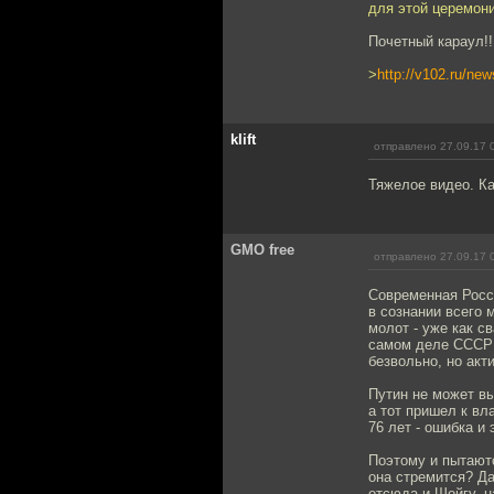
для этой церемони
Почетный караул!!!
>
http://v102.ru/ne
klift
отправлено 27.09.17 
Тяжелое видео. Ка
GMO free
отправлено 27.09.17 
Современная Росс
в сознании всего 
молот - уже как с
самом деле СССР 
безвольно, но акт
Путин не может вы
а тот пришел к вл
76 лет - ошибка и 
Поэтому и пытаютс
она стремится? Да
отсюда и Шойгу, 