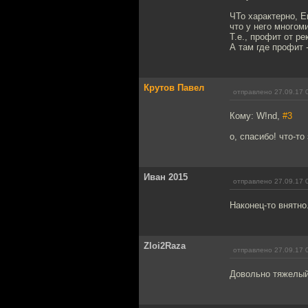
ЧТо характерно, Е
что у него много
Т.е., профит от р
А там где профит 
Крутов Павел
отправлено 27.09.17 
Кому: W!nd,
#3
о, спасибо! что-то
Иван 2015
отправлено 27.09.17 
Наконец-то внятно.
Zloi2Raza
отправлено 27.09.17 
Довольно тяжелый