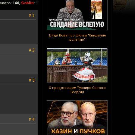
всего: 146,
Goblin
: 1
# 1
Дядя Вова про фильм "Свидание
вслепую"
# 2
# 3
О предстоящем Турнире Святого
Георгия
# 4