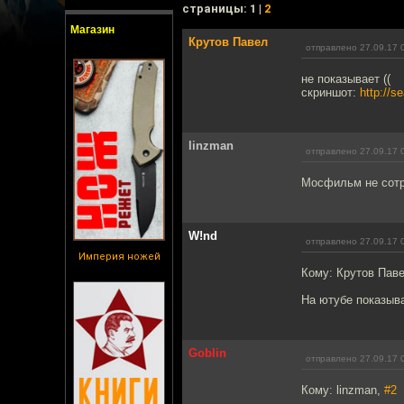
cтраницы: 1 |
2
Магазин
Крутов Павел
отправлено 27.09.17 
не показывает ((
скриншот:
http://s
linzman
отправлено 27.09.17 
Мосфильм не сотру
W!nd
отправлено 27.09.17 
Империя ножей
Кому: Крутов Пав
На ютубе показывае
Goblin
отправлено 27.09.17 
Кому: linzman,
#2