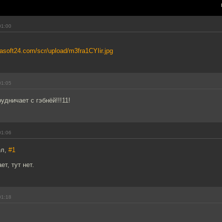
01:00
easoft24.com/scr/upload/m3fra1CYIir.jpg
01:05
дничает с гэбнёй!!!11!
01:06
ел,
#1
т, тут нет.
01:18