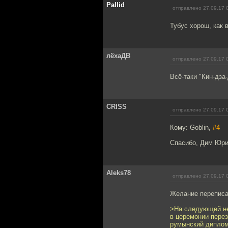
Pallid
отправлено 27.09.17 
Тубус хорош, как в
лёхаДВ
отправлено 27.09.17 
Всё-таки "Кин-дза-
CRISS
отправлено 27.09.17 
Кому: Goblin,
#4
Спасибо, Дим Юри
Aleks78
отправлено 27.09.17 
Желание переписа
>На следующей не
в церемонии перез
румынский диплом