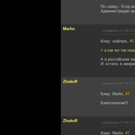
По сабжу - Егор м
Администрации ope
Merlin
отправлено 27.09.17 
Кому: stalinets,
#5
> а как же так на
А в российском за
И, кстати, в амер
Zhukoff
отправлено 27.09.17 
Кому: Merlin,
#7
Капитализом!!!
Zhukoff
отправлено 27.09.17 
Кому: Merlin,
#7