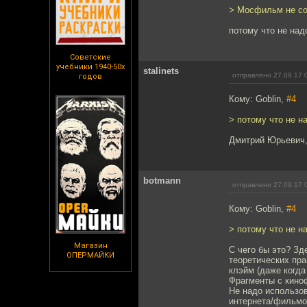
> Мосфильм не сот
потому что не на
Советские
учебники 1940-50х
stalinets
отправлено 27.09.17 
годов
Кому: Goblin,
#4
> потому что не 
Дмитрий Юрьевич,
botmann
отправлено 27.09.17 
Кому: Goblin,
#4
> потому что не 
Магазин
С чего бы это? Зд
ОПЕРМАЙКИ
теоретических пра
клэйм (даже когда
Фрагменты с кино
Не надо использов
интернета/фильмо