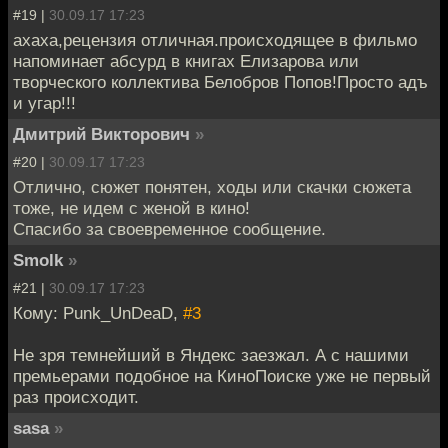
#19 |
30.09.17 17:23
ахаха,рецензия отличная.происходящее в фильмо
напоминает абсурд в книгах Елизарова или
творческого коллектива Белобров Попов!Просто адъ
и угар!!!
Дмитрий Викторович
»
#20 |
30.09.17 17:23
Отлично, сюжет понятен, ходы или скачки сюжета
тоже, не идем с женой в кино!
Спасибо за своевременное сообщение.
Smolk
»
#21 |
30.09.17 17:23
Кому: Punk_UnDeaD,
#3
Не зря темнейший в Яндекс заезжал. А с нашими
премьерами подобное на КиноПоиске уже не первый
раз происходит.
sasa
»