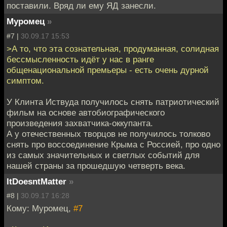
поставили. Вряд ли ему ЯД занесли.
Муромец
»
#7 |
30.09.17 15:53
>А то, что эта сознательная, продуманная, солидная
бессмысленность идёт у нас в ранге
общенациональной премьеры - есть очень дурной
симптом.
У Клинта Иствуда получилось снять патриотический
фильм на основе автобиографического
произведения захватчика-оккупанта.
А у отечественных творцов не получилось толково
снять про воссоединение Крыма с Россией, про одно
из самых значительных и светлых событий для
нашей страны за прошедшую четверть века.
ItDoesntMatter
»
#8 |
30.09.17 16:28
Кому: Муромец,
#7