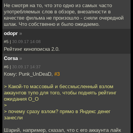
Не смотря на то, что это одно из самых часто
употребляемых слов в обзоре, внезапности в
качестве фильма не произошло - сняли очередной
шлак. Что собственно и было ожидаемо.
odopr
»
#5 |
30.09.17 14:08
Рейтинг кинопоиска 2.0.
Corsa
»
#6 |
30.09.17 14:37
Кому: Punk_UnDeaD,
#3
> Какой-то массовый и бессмысленный взлом
аккаунтов тупо для того, чтобы поднять рейтинг
ожидания O_O
>
> почему сразу взлом? прямо в Яндекс денег
занесли
Шарий, например, сказал, что с его аккаунта лайк