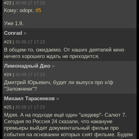
#22 |
30.09.17 17:23
Кому: odopr,
#5
Уже 1.9.
Conrad
»
#23 |
30.09.17 17:23
В общем-то, ожидаемо. От наших деятелей кино
ничего хорошего ждать не приходится.
Лимонадный Джо
»
#24 |
30.09.17 17:23
Дмитрий Юрьевич, будет ли выпуск про х/ф
"Заложники"?
Михаил Тарасенков
»
#25 |
30.09.17 17:23
Мдяя. А на подходе ещё один "шедевр"- Салют 7.
Сегодня по Россия 24 сказали, что накануне
премьеры выйдет документальный фильм про
события на основании которых снят фильме. Будем