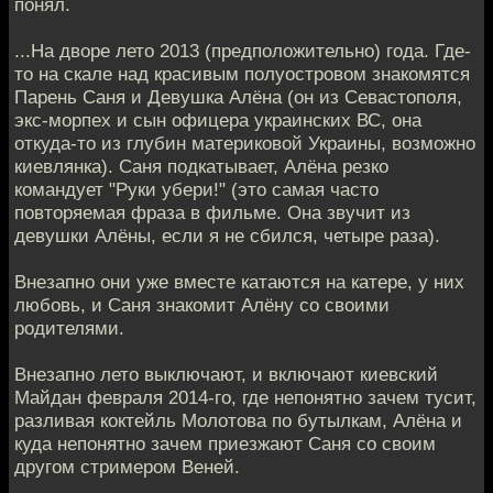
понял.
...На дворе лето 2013 (предположительно) года. Где-
то на скале над красивым полуостровом знакомятся
Парень Саня и Девушка Алёна (он из Севастополя,
экс-морпех и сын офицера украинских ВС, она
откуда-то из глубин материковой Украины, возможно
киевлянка). Саня подкатывает, Алёна резко
командует "Руки убери!" (это самая часто
повторяемая фраза в фильме. Она звучит из
девушки Алёны, если я не сбился, четыре раза).
Внезапно они уже вместе катаются на катере, у них
любовь, и Саня знакомит Алёну со своими
родителями.
Внезапно лето выключают, и включают киевский
Майдан февраля 2014-го, где непонятно зачем тусит,
разливая коктейль Молотова по бутылкам, Алёна и
куда непонятно зачем приезжают Саня со своим
другом стримером Веней.