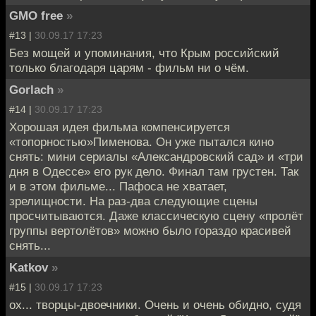
GMO free
»
#13 |
30.09.17 17:23
Без мощей и упоминания, что Крым российский
только благодаря царям - фильм ни о чём.
Gorlach
»
#14 |
30.09.17 17:23
Хорошая идея фильма компенсируется
«топорностью»Пименова. Он уже пытался кино
снять: мини сериалы «Александровский сад» и «три
дня в Одессе» его рук дело. Финал там грустен. Так
и в этом фильме... Пафоса не хватает,
зрелищности. На раз-два следующие сцены
просчитываются. Даже классическую сцену «пролёт
группы вертолётов» можно было гораздо красивей
снять...
Katkov
»
#15 |
30.09.17 17:23
ох... творцы-двоечники. Очень и очень обидно, судя