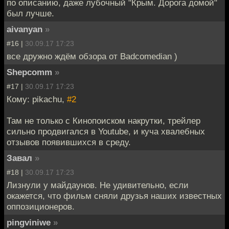
по описанию, даже лубочный "Крым. Дорога домой"
был лучше.
aivanyan
»
#16 |
30.09.17 17:23
все дружно ждём обзора от Badcomedian )
Shepcomm
»
#17 |
30.09.17 17:23
Кому: pikachu,
#2
Там не только с Кинопоиском накрутки, трейлер
сильно продвигался в Youtube, и куча хвалебных
отзывов появившихся в среду.
Завал
»
#18 |
30.09.17 17:23
Лизнули у майдаунов. Не удивительно, если
окажется, что фильм сняли друзья наших известных
оппозиционеров.
pingviniwe
»