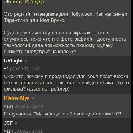
>Клинта Иствуда
Это редкий титан даже для Hollywood. Как например
Тарантино или Мел Брукс.
Судя по количеству говна на экранах, с кино
случилось тоже что и с фотографией - доступность
технологий дала возможность любому мудаку
снимать "шедевры" на коленке.
UVLight
»
#9 |
30.09.17 16:30
Скажите, почему я предугадал для себя практически
всё вышенаписанное, как только увидел плакат этого
фильма? (даже не трейлер)
Kleine Мук
»
#10 |
30.09.17 16:48
Получается, "Матильда" ещё очень даже ничего?!
JCF
»
#11 |
30.09.17 17:01