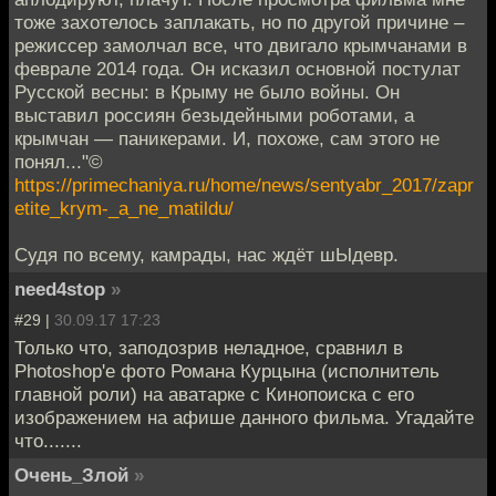
тоже захотелось заплакать, но по другой причине –
режиссер замолчал все, что двигало крымчанами в
феврале 2014 года. Он исказил основной постулат
Русской весны: в Крыму не было войны. Он
выставил россиян безыдейными роботами, а
крымчан — паникерами. И, похоже, сам этого не
понял..."©
https://primechaniya.ru/home/news/sentyabr_2017/zapr
etite_krym-_a_ne_matildu/
Судя по всему, камрады, нас ждёт шЫдевр.
need4stop
»
#29 |
30.09.17 17:23
Только что, заподозрив неладное, сравнил в
Photoshop'е фото Романа Курцына (исполнитель
главной роли) на аватарке с Кинопоиска с его
изображением на афише данного фильма. Угадайте
что.......
Очень_Злой
»