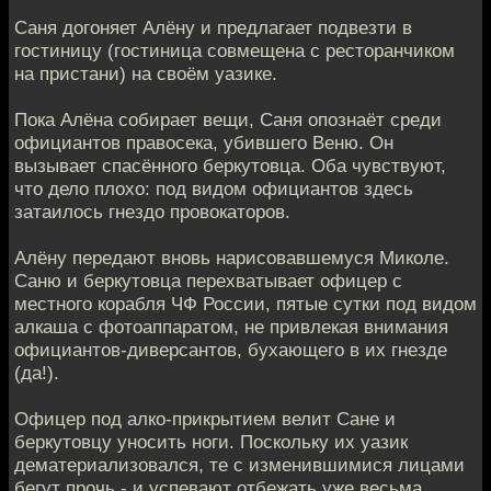
Саня догоняет Алёну и предлагает подвезти в
гостиницу (гостиница совмещена с ресторанчиком
на пристани) на своём уазике.
Пока Алёна собирает вещи, Саня опознаёт среди
официантов правосека, убившего Веню. Он
вызывает спасённого беркутовца. Оба чувствуют,
что дело плохо: под видом официантов здесь
затаилось гнездо провокаторов.
Алёну передают вновь нарисовавшемуся Миколе.
Саню и беркутовца перехватывает офицер с
местного корабля ЧФ России, пятые сутки под видом
алкаша с фотоаппаратом, не привлекая внимания
официантов-диверсантов, бухающего в их гнезде
(да!).
Офицер под алко-прикрытием велит Сане и
беркутовцу уносить ноги. Поскольку их уазик
дематериализовался, те с изменившимися лицами
бегут прочь - и успевают отбежать уже весьма