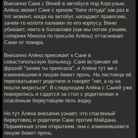
Внезапно Саня с Веней в автобусе под Корсунью.
Алёна звонит Сане с криком "беги оттуда" как раз в
тот момент, когда на автобус нападают правосеки,
зачем-то колотя палками по его корпусу. Веню
убивают, некто в балаклаве (как мы потом узнаем,
соперник Микола по просьбе Алёны) оттаскивает
Саню от пожара.
Внезапно Алёна приезжает к Сане в
севастопольскую больницу. Саня встречает её
фразой "зачем ты приехала", и Алёна тут же с
изменившимся лицом бежит прочь. На лестнице её
перехватывают родители и говорят "нет, а ну-ка
пошли мириться". В следующем Алёна с Саней уже
помирились и садятся за стол с родителями и
спасённым беркутовцем пить водку.
Но тут Алёна внезапно узнаёт, что спасённый
беркутовец и родители Сани против Майдана.
Поражённая этим открытием, она с изменившимся
лицом бежит прочь.