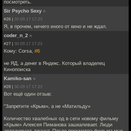
посмотреть.
Sir Psycho Sexy
»
#26 |
30.09.17 17:23
Я, в прочем, ничего иного от кино и не ждал.
coder_n_2
»
#27 |
30.09.17 17:23
Кому: Corsa,
#6
не ЯД, а денег в Яндекс. Который владелец
Кинопоиска
Kamiko-san
»
#28 |
30.09.17 17:23
Вот ещё один отзыв:
"Запретите «Крым», а не «Матильду»
Количество хвалебных од в сети новому фильму
«Крым» Алексея Пиманова зашкаливает. Люди
аплодируют, плачут. После просмотра фильма мне