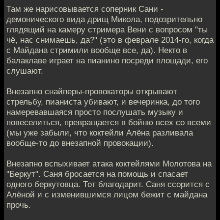
Там же нарисовывается соперник Сани -
демонического вида дрищ Микола, подозрительно
глядящий на камеру стримера Вени с вопросом "ты
чё, нас снимаешь, да?" (это в феврале 2014-го, когда
с Майдана стримили вообще все, да). Некто в
балаклаве играет на пианино посреди площади, его
слушают.
Внезапно снайперы-провокаторы открывают
стрельбу, пианиста убивают, и вечеринка, до того
намеревавшаяся просто послушать музыку и
повеселиться, превращается в бойню всех со всеми
(мы уже забыли, что коктейли Алёна разливала
вообще-то до внезапной провокации).
Внезапно вспыхивает атака коктейлями Молотова на
"Беркут". Саня бросается на помощь и спасает
одного беркутовца. Тот благодарит. Саня ссорится с
Алёной и с изменившимся лицом бежит с майдана
прочь.