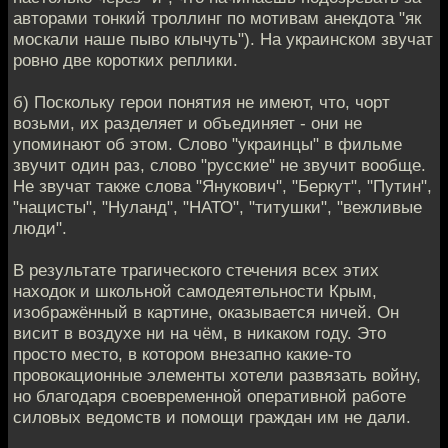
авторами тонкий троллинг по мотивам анекдота "як
москали наше пыво клычуть"). На украинском звучат
ровно две коротких реплики.
б) Поскольку герои понятия не имеют, что, чорт
возьми, их разделяет и объединяет - они не
упоминают об этом. Слово "украинцы" в фильме
звучит один раз, слово "русские" не звучит вообще.
Не звучат также слова "Янукович", "Беркут", "Путин",
"нацисты", "Нуланд", "НАТО", "титушки", "вежливые
люди".
В результате трагического стечения всех этих
находок и школьной самодеятельности Крым,
изображённый в картине, оказывается ничей. Он
висит в воздухе ни на чём, в никаком году. Это
просто место, в котором внезапно какие-то
провокационные элементы хотели развязать войну,
но благодаря своевременной оперативной работе
силовых ведомств и помощи граждан им не дали.