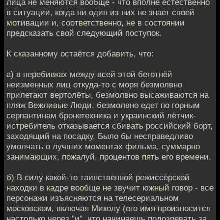
лица не меняются вообще - что вполне естественно
в ситуации, когда ни один из них не знает своей
мотивации и, соответственно, не в состоянии
предсказать свой следующий поступок.
К сказанному остаётся добавить, что:
а) в перебивках между всей этой беготнёй
неизменных лиц откуда-то с моря безмолвно
прилетают вертолёты, безмолвно высаживаются на
пляж Вежливые Люди, безмолвно едет по горным
серпантинам бронетехника и украинский лётчик-
истребитель отказывается сбивать российский борт,
заходящий на посадку. Было бы несправедливо
умолчать о лучших моментах фильма, суммарно
занимающих, пожалуй, процентов пять его времени.
б) В силу какой-то таинственной режиссёрской
находки в кадре вообще не звучит южный говор - все
персонажи изъясняются на телесериальном
московском, включая Миколу (его имя произносится
настолько через "и", что начинаешь подозревать за