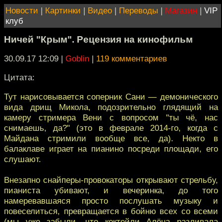
Новости
|
Картинки
|
Видео
|
Переводы
|
Магазин
|
VIP
клуб
Ничей "Крым". Рецензия на кинофильм
30.09.17 12:09
|
Goblin
|
119 комментариев
Цитата:
Тут нарисовывается соперник Сани — демонического
вида дрищ Микола, подозрительно глядящий на
камеру стримера Вени с вопросом "ты чё, нас
снимаешь, да?" (это в феврале 2014-го, когда с
Майдана стримили вообще все, да). Некто в
балаклаве играет на пианино посреди площади, его
слушают.
Внезапно снайперы-провокаторы открывают стрельбу,
пианиста убивают, и вечеринка, до того
намеревавшаяся просто послушать музыку и
повеселиться, превращается в бойню всех со всеми
(мы уже забыли, что коктейли Алёна разливала