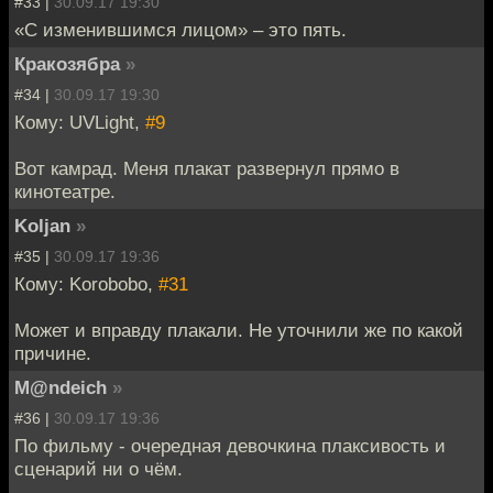
#33 |
30.09.17 19:30
«С изменившимся лицом» – это пять.
Кракозябра
»
#34 |
30.09.17 19:30
Кому: UVLight,
#9
Вот камрад. Меня плакат развернул прямо в
кинотеатре.
Koljan
»
#35 |
30.09.17 19:36
Кому: Korobobo,
#31
Может и вправду плакали. Не уточнили же по какой
причине.
M@ndeich
»
#36 |
30.09.17 19:36
По фильму - очередная девочкина плаксивость и
сценарий ни о чём.