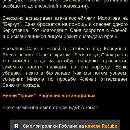
вообще-то до внезапной провокации).
Внезапно вспыхивает атака коктейлями Молотова на
"Беркут". Саня бросается на помощь и спасает одного
беркутовца. Тот благодарит. Саня ссорится с Алёной
и с изменившимся лицом бежит с майдана прочь.
Внезапно Саня с Веней в автобусе под Корсунью.
Алёна звонит Сане с криком "беги оттуда" как раз в
тот момент, когда на автобус нападают правосеки,
зачем-то колотя палками по его корпусу. Веню
убивают, некто в балаклаве (как мы потом узнаем,
соперник Микола по просьбе Алёны) оттаскивает
Саню от пожара.
Ничей "Крым". Рецензия на кинофильм
Все с изменившимся лицом идут в кабак.
Смотри ролики Гоблина на
канале Rutube