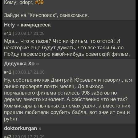
Кому: odopr,
#39
Зайди на "Кинопоиск", ознакомься.
Hely
»
камрадесса
#41 |
30.09.17 21:08
Мда... Что ж такое? Что ни фильм, то отстой! И
некоторые еще будут думать, что всё так и было.
Пойду пересмотрю какой-нибудь советский фильм.
Дедушка Хо
»
#42 |
30.09.17 21:08
Ну, собственно как Дмитрий Юрьевич и говорил, а я
лично проверял почти месяц. До выхода
нормального фильма осталось 998 забегов по
дерьму вместо кинолент. А собственно что не так?
Коммисары в пыльных шлемах ушли, а вместо них
пришли любители срубить бабла, вот значит они и
рубят.
doktorkurgan
»
#43 |
30.09.17 21:09