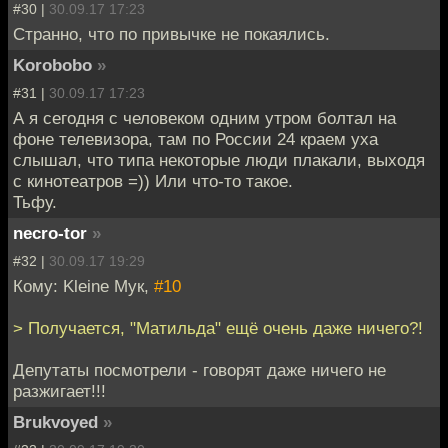
#30 |
30.09.17 17:23
Странно, что по привычке не покаялись.
Korobobo
»
#31 |
30.09.17 17:23
А я сегодня с человеком одним утром болтал на
фоне телевизора, там по России 24 краем уха
слышал, что типа некоторые люди плакали, выходя
с кинотеатров =)) Или что-то такое.
Тьфу.
necro-tor
»
#32 |
30.09.17 19:29
Кому: Kleine Мук,
#10
> Получается, "Матильда" ещё очень даже ничего?!
Депутаты посмотрели - говорят даже ничего не
разжигает!!!
Brukvoyed
»