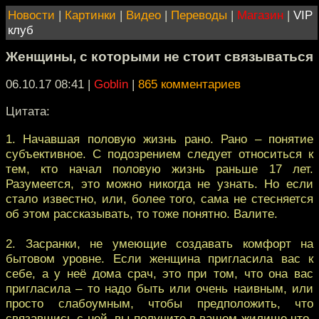
Новости
|
Картинки
|
Видео
|
Переводы
|
Магазин
|
VIP
клуб
Женщины, с которыми не стоит связываться
06.10.17 08:41
|
Goblin
|
865 комментариев
Цитата:
1. Начавшая половую жизнь рано. Рано – понятие
субъективное. С подозрением следует относиться к
тем, кто начал половую жизнь раньше 17 лет.
Разумеется, это можно никогда не узнать. Но если
стало известно, или, более того, сама не стесняется
об этом рассказывать, то тоже понятно. Валите.
2. Засранки, не умеющие создавать комфорт на
бытовом уровне. Если женщина пригласила вас к
себе, а у неё дома срач, это при том, что она вас
пригласила – то надо быть или очень наивным, или
просто слабоумным, чтобы предположить, что
связавшись с ней, вы получите в вашем жилище что-