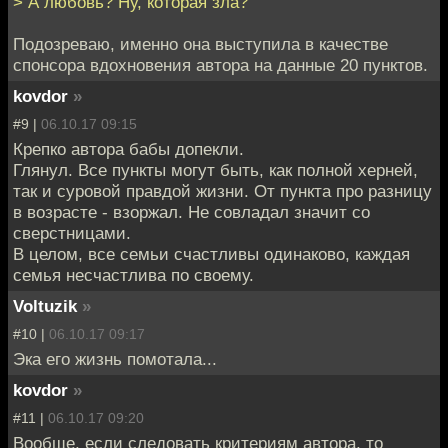
> А любовь? Ну, которая зла?
Подозреваю, именно она выступила в качестве
спонсора вдохновения автора на данные 20 пунктов.
kovdor
»
#9 |
06.10.17 09:15
Крепко автора бабы допекли.
Глянул. Все пункты могут быть, как полной херней,
так и суровой правдой жизни. От пункта про разницу
в возрасте - взоржал. Не совладал значит со
сверстницами.
В целом, все семьи счастливы одинаково, каждая
семья несчастлива по своему.
Voltuzik
»
#10 |
06.10.17 09:17
Эка его жизнь помотала...
kovdor
»
#11 |
06.10.17 09:20
Вообще, если следовать критериям автора, то