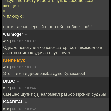
> Судя по тексту избегать нужно вообще всех
женщин.
>
> плюсую!
вот и сделан первый шаг в гей-сообщество!!!
warmoger
»
#15 |
06.10.17 09:37
Однако невезучий человек автор, хотя возможно в
азартных играх удача сопутствует.
Kleine Мук
»
#16 |
06.10.17 09:43
Это - гимн и дифирамба Дуне Кулаковой!
DKDC
»
#17 |
06.10.17 09:44
Смешно шутит :))) напомнил разбор Иронии судьбы
KAAREAL
»
#18 |
06.10.17 09:52