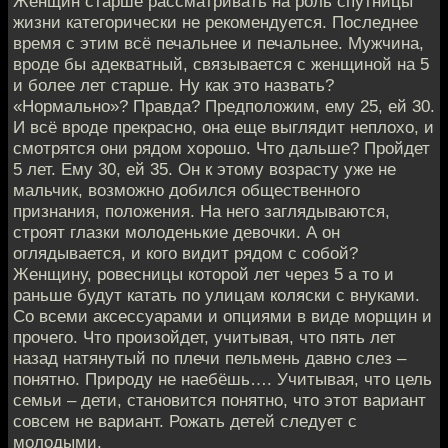
Женщин старше рассматривать на роль спутницы
жизни категорически не рекомендуется. Последнее
время с этим всё печальнее и печальнее. Мужчина,
вроде бы адекватный, связывается с женщиной на 5
и более лет старше. Ну как это назвать?
«Нормально»? Правда? Предположим, ему 25, ей 30.
И всё вроде прекрасно, она еще выглядит неплохо, и
смотрятся они рядом хорошо. Что дальше? Пройдет
5 лет. Ему 30, ей 35. Он к этому возрасту уже не
мальчик, возможно добился общественного
признания, положения. На него заглядываются,
строят глазки молоденькие девочки. А он
оглядывается, и кого видит рядом с собой?
Женщину, ровесницы которой лет через 5 а то и
раньше будут катать по улицам коляски с внуками.
Со всеми аксессуарами и опциями в виде морщин и
прочего. Что произойдет, учитывая, что пять лет
назад натянутый по плечи пельмень давно слез –
понятно. Природу не наебёшь…. Учитывая, что цель
семьи – дети, становится понятно, что этот вариант
совсем не вариант. Рожать детей следует с
молодыми.