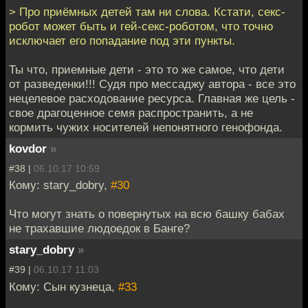
> Про приёмных детей там ни слова. Кстати, секс-
робот может быть и гей-секс-роботом, что точно
исключает его попадание под эти пункты.
Ты что, приемные дети - это то же самое, что дети
от разведенки!!! Судя про мессаджу автора - все это
нецелевое расходование ресурса. Главная же цель -
свое драгоценное семя распространить, а не
кормить чужих носителей непонятного генофонда.
kovdor
»
#38 |
06.10.17 10:59
Кому: stary_dobry,
#30
Что могут знать о повернутых на всю башку бабах
не трахавшие людоедок в Банге?
stary_dobry
»
#39 |
06.10.17 11:03
Кому: Сын кузнеца,
#33