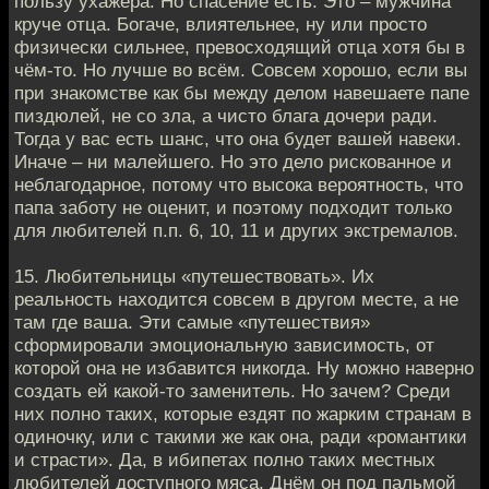
пользу ухажёра. Но спасение есть. Это – мужчина
круче отца. Богаче, влиятельнее, ну или просто
физически сильнее, превосходящий отца хотя бы в
чём-то. Но лучше во всём. Совсем хорошо, если вы
при знакомстве как бы между делом навешаете папе
пиздюлей, не со зла, а чисто блага дочери ради.
Тогда у вас есть шанс, что она будет вашей навеки.
Иначе – ни малейшего. Но это дело рискованное и
неблагодарное, потому что высока вероятность, что
папа заботу не оценит, и поэтому подходит только
для любителей п.п. 6, 10, 11 и других экстремалов.
15. Любительницы «путешествовать». Их
реальность находится совсем в другом месте, а не
там где ваша. Эти самые «путешествия»
сформировали эмоциональную зависимость, от
которой она не избавится никогда. Ну можно наверно
создать ей какой-то заменитель. Но зачем? Среди
них полно таких, которые ездят по жарким странам в
одиночку, или с такими же как она, ради «романтики
и страсти». Да, в ибипетах полно таких местных
любителей доступного мяса. Днём он под пальмой