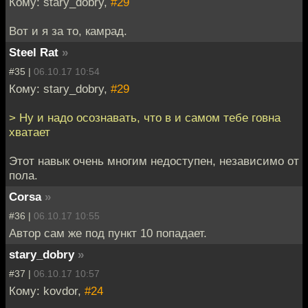
Кому: stary_dobry,
#29
Вот и я за то, камрад.
Steel Rat
»
#35 |
06.10.17 10:54
Кому: stary_dobry,
#29
> Ну и надо осознавать, что в и самом тебе говна
хватает
Этот навык очень многим недоступен, независимо от
пола.
Corsa
»
#36 |
06.10.17 10:55
Автор сам же под пункт 10 попадает.
stary_dobry
»
#37 |
06.10.17 10:57
Кому: kovdor,
#24