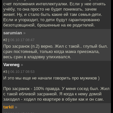
счет положения интеллектуалки. Если у нее отнять
учёбу, то она просто не будет понимать, зачем
живет. Ну, и стало быть какие ей там семья-дети.
Если и угораздит, то дети будут гарантированно
безотцовщиной, брошенные на ее родителей.
sarumian
»
#2 |
06.10.17 08:47
Про засранок (п.2) верно. Жил с такой.. глупый был.
срач постоянный, только когда мама приезжала,
весь срач в кладовку упихивался.
Vareneg
»
#3 |
06.10.17 08:53
И это мы еще не начали говорить про мужиков )
Про засранок - 100% правда. У меня сосед был. Жил
с такой ебливой засранкой. Я когда к нему домой
заходил - ходил по квартире в обуви как и он сам.
tarkil
»