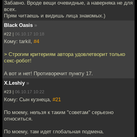
Забавно. Вроде вещи очевидные, а наверняка не для
всех.
Прям читаешь и видишь лица знакомых.)
Black Oasis
»
#22 |
06.10.17 10:18
Кому: tarkil,
#4
> Строгим критериям автора удовлетворит только
секс-робот!
А вот и нет! Противоречит пункту 17.
X.Leshiy
»
#23 |
06.10.17 10:22
Кому: Сын кузнеца,
#21
По моему, нельзя к таким "советам" серьезно
относиться.
По моему, там идет глобальная подмена.