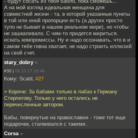
- будут сосать из тебя бабло, пока сможешь...
А на мой взгляд идеальная женщина для
совместной жизни - та, в которой указанные пункты
в той или иной пропорции есть (а других просто
тупо не бывает в нашем реальном мире), но чтобы
не зашкаливало. С чем-то придется мириться.
искать компромиссы. Ну и надо осознавать, что в и
самом тебе говна хватает, не надо строить иллюзий
на свой счет.
stary_dobry
»
#30 |
06.10.17 10:44
Кому: Scald,
#27
> Короче: За бабами только в лабаз к Герману
Стерлигову. Только у него остались не
перечисленные автором.
Бабы, повернутые на православии - тоже тот еще
подарочек, сталкивался с такими.
Corsa
»