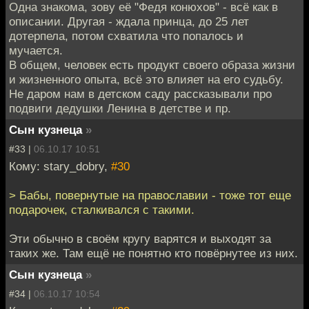
Одна знакома, зову её "Федя конюхов" - всё как в
описании. Другая - ждала принца, до 25 лет
дотерпела, потом схватила что попалось и
мучается.
В общем, человек есть продукт своего образа жизни
и жизненного опыта, всё это влияет на его судьбу.
Не даром нам в детском саду рассказывали про
подвиги дедушки Ленина в детстве и пр.
Сын кузнеца
»
#33 |
06.10.17 10:51
Кому: stary_dobry,
#30
> Бабы, повернутые на православии - тоже тот еще
подарочек, сталкивался с такими.
Эти обычно в своём кругу варятся и выходят за
таких же. Там ещё не понятно кто повёрнутее из них.
Сын кузнеца
»
#34 |
06.10.17 10:54