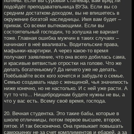
поляны. Если вы суровый сталевар, вам вряд ли
подойдёт преподавательница ВУЗа. Если вы со
средним достатком-доходом, вы не впишетесь в
окружение богатой наследницы. Имя вам будет –
примак. Со всеми вытекающими. Если вы
состоятельный господин, то золушка не вариант
тоже. Главная ошибка мужчин в таких случаях –
начинают в неё вваливать. Водительские права,
мафынки-квартирки. А через какое-то время
получают заявление, что она всего добилась сама,
и красивые ветвистые отростки на голове. Что же
делать богатенькому? Да ничего уже не делать.
Поёбывайте всех кого хочется и забудьте о семье.
Семью создавать надо с женщиной, чья значимость
ниже конечно, но не настолько. И с ней уже расти. А
тут то что… Нищебродинам будете нужны не вы, а
что у вас есть. Всему своё время, господа.
20. Вечная студентка. Это такие бабы, которые в
школе отличницы, потом первое высшее, второе,
пятое. И так бесконечно. Она привыкает повышать
самооценку не за счет комплиментов и ебарей, а за