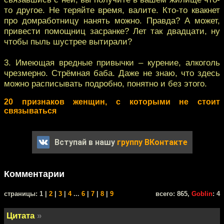
то другое. Не теряйте время, валите. Кто-то квакнет
про домработницу нанять можно. Правда? А может,
привести помощниц засранке? Лет так двадцати, ну
чтобы пыль шустрее вытирали?
3. Имеющая вредные привычки – курение, алкоголь
чрезмерно. Стрёмная баба. Даже не знаю, что здесь
можно расписывать подробно, понятно и без этого.
20 признаков женщин, с которыми не стоит
связываться
Вступай в нашу
группу ВКонтакте
Комментарии
cтраницы: 1 |
2
|
3
|
4
...
6
|
7
|
8
|
9
всего: 865,
Goblin
: 4
Цитата
»