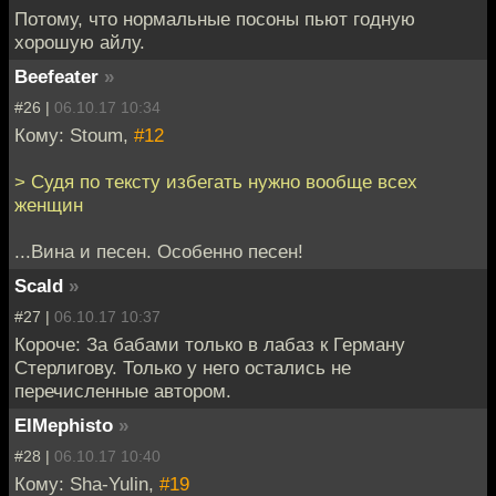
Потому, что нормальные посоны пьют годную
хорошую айлу.
Beefeater
»
#26 |
06.10.17 10:34
Кому: Stoum,
#12
> Судя по тексту избегать нужно вообще всех
женщин
...Вина и песен. Особенно песен!
Scald
»
#27 |
06.10.17 10:37
Короче: За бабами только в лабаз к Герману
Стерлигову. Только у него остались не
перечисленные автором.
ElMephisto
»
#28 |
06.10.17 10:40
Кому: Sha-Yulin,
#19