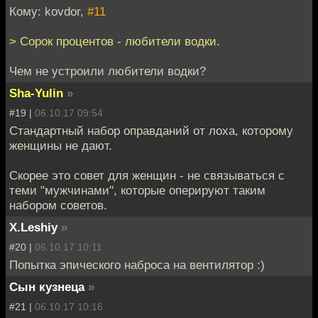
Кому: kovdor,
#11
> Сорок процентов - любители водки.
Чем не устроили любители водки?
Sha-Yulin
»
#19 |
06.10.17 09:54
Стандартный набор оправданий от лоха, которому
женщины не дают.
Скорее это совет для женщин - не связываться с
теми "мужчинами", которые оперируют таким
набором советов.
X.Leshiy
»
#20 |
06.10.17 10:11
Попытка эпического наброса на вентилятор :)
Сын кузнеца
»
#21 |
06.10.17 10:16