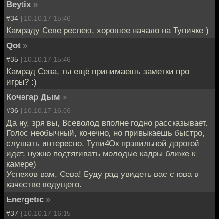
Beytix
»
#34 |
10.10.17 15:46
Камраду Севе респект, хорошее начало на Тупичке )
Qot
»
#35 |
10.10.17 15:46
Камрад Сева, ты ещё принимаешь заметки про
игры? :)
Кочегар Дым
»
#36 |
10.10.17 16:06
Да ну, зря вы, Всеволод вполне годно рассказывает.
Голос необычный, конечно, но привыкаешь быстро,
слушать интересно. Тупи4Ок правильной дорогой
идет, нужно подтягивать молодые кадры ближе к
камере)
Успехов вам, Сева! Буду рад увидеть вас снова в
качестве ведущего.
Energetic
»
#37 |
10.10.17 16:15