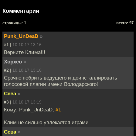
Комментарии
cтраницы: 1
всего: 97
Punk_UnDeaD
»
#1 |
10.10.17 13:16
Верните Клима!!!
Хорхео
»
#2 |
10.10.17 13:16
Срочно побрить ведущего и деинсталлировать
голосовой плагин имени Володарского!
Сева
»
#3 |
10.10.17 13:19
Кому: Punk_UnDeaD,
#1
Клим не сильно увлекается играми
Сева
»