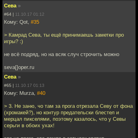
Сева
»
#64 |
11.10.17 01:12
Кому: Qot,
#35
> Камрад Сева, ты ещё принимаешь заметки про
игры? :)
не всё подряд, но на всяк случ строчить можно
seva[]oper.ru
Сева
»
#65 |
11.10.17 01:13
Кому: Murza,
#40
> 3. Не заню, чо там за прога отрезала Севу от фона
(хромакей?), но контур предательски блестел и
мерцал пикселями, поэтому казалось, что у Севы
серьги в обоих ухах!