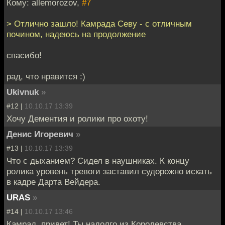
Кому: allemorozov,
#7
> Отлично зашло! Камрада Севу - с отличным
почином, надеюсь на продолжение
спасибо!
рад, что нравится :)
Ukivnuk
»
#12 |
10.10.17 13:39
Хочу Дементия и ролики про охоту!
Денис Игоревич
»
#13 |
10.10.17 13:39
Что с дыханием? Сидел в наушниках. К концу
ролика уровень тревоги заставил судорожно искать
в кадре Дарта Вейдера.
URAS
»
#14 |
10.10.17 13:46
Камрад, привет! Ты надолго из Королевства