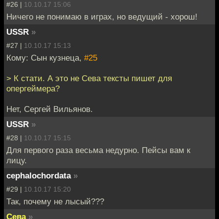
#26 |
10.10.17 15:06
Ничего не понимаю в играх, но ведущий - хорош!
USSR
»
#27 |
10.10.17 15:13
Кому: Сын кузнеца,
#25
> К стати. А это не Сева тексты пишет для
опергеймера?
Нет, Сергей Вильянов.
USSR
»
#28 |
10.10.17 15:15
Для первого раза весьма недурно. Пейсы вам к
лицу.
cephalochordata
»
#29 |
10.10.17 15:20
Так, почему не лысый???
Сева
»