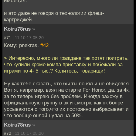
имбецил.
и это даже не говоря о технологии флеш-
картриджей.
Koiru78rus
»
#71 |
11.10.17 05:20
Кому: pnekras,
#42
> Интересно, много ли граждане так хотят поиграть,
что купили кроме компа приставку и побежали за
играми по 4- 5 тыс.? Колитесь, товарищи!
Ну как тебе сказать, что бы ты понял и не обиделся.
Вот я, например, взял на старте For Honor, да, за 4к,
за то теперь играю без проблем. Иногда захожу в
официальноую группу в вк и смотрю как пк бояре
уссываются с того,что их постоянно выбрасывает и
что вообще онлайн упал на 50%.
Koiru78rus
»
#72 |
11.10.17 05:20