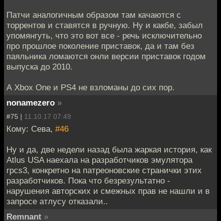
Патчи аналогичным образом там качаются с
торрентов и ставятся в ручную. Ну и какбе, забыл
упомянгуть, что это вот все - речь исключительно
про прошлое поколение приставок, да и там без
паяльника ломаются онли версии приставок годом
выпуска до 2010.
А Xbox One и PS4 не взломаны до сих пор.
nonamezero
»
#75 |
11.10.17 07:49
Кому: Сева,
#46
Ну и да, две недели назад была жаркая история, как
Atlus USA наехала на разработчиков эмулятора
rpcs3, конкретно на патреоновские странички этих
разработчиков. Пока что безрезультатно -
нарушения авторских и смежных прав не нашли и в
запросе атлусу отказали..
Remnant
»