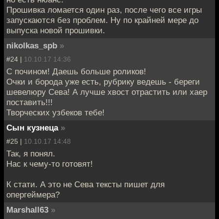
Прошивка ломается один раз, после чего все игры
запускаются без проблем. Ну по крайней мере до
выпуска новой прошивки.
nikolkas_spb
»
#24 |
10.10.17 14:36
С почином! Даешь больше роликов!
Очки и борода уже есть, рубрику ведешь - береги
шевелюру Сева! А лучше хвост отрастить или хаер
поставить!!!
Творческих узбеков тебе!
Сын кузнеца
»
#25 |
10.10.17 14:48
Так, я понял.
Нас к чему-то готовят!
К стати. А это не Сева тексты пишет для
опергеймера?
Marshall63
»