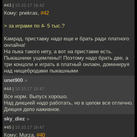
#43 |
10.10.17 16:42
Кому: pnekras,
#42
> за играми по 4- 5 тыс.?
Камрад, приставку надо еще и брать ради платного
онлайна!
На пыка такого нету, а вот на приставке есть.
Пыкашники ущемлены!! Поэтому надо брать две, а
три концоли и играть в платный онлаен, доминируя
над нищебродами пыкашными
unet900
»
#44 |
10.10.17 16:47
Все норм. Выпуск хорошо.
Над дикцией надо работать, но в целом все отлично.
Дикция дело наживное.
sky_diez
»
#45 |
10.10.17 16:47
Кому: Murza,
#40