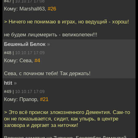
#47 |
10.10.17 17:08
Кому: Marshall63,
#26
> Ничего не понимаю в играх, но ведущий - хорош!
не будем лицемерить - великолепен!!!
Бешеный Белок
»
#48 |
10.10.17 17:09
Кому: Сева,
#4
Сева, с почином тебя! Так держать!
htit
»
#49 |
10.10.17 17:09
Кому: Прапор,
#21
> Это всё происки злокозненного Дементия. Сам-то
он не показывается, сидит, как упырь, в центре
заговора и дергает за ниточки!