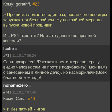
Кому: gorathff,
#23
> Прошивка ломается один раз, после чего все игры
запускаются без проблем. Ну по крайней мере до
выпуска новой прошивки.
И с PS4 тоже так? Или это данные по прошлой
консоли?
Icelie
»
#73 |
11.10.17 06:24
Сева-прекрасен!!!Рассказывает интересно, сразу
видно человек сам не против подубасить), мои вам)
с занесением в личное дело), но насморк-лечи)Всех
благ всей команде!
nonamezero
»
#74 |
11.10.17 07:45
Кому: Сева,
#46
> и без патчей к игре