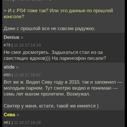
> И с PS4 тоже так? Или это данные по прошлой
консоли?
Даже с прошлой все не совсем радужно.
Denius
»
#79 |
11.10.17 14:19
Не смог досмотреть. Задыхаться стал из-за
свистящих вдохов))) На ларингофон писали?
slide
»
#80 |
11.10.17 15:57
Вот же ж. Видел Севу году в 2010, так и запомнил —
молодым парнем. Тут смотрю видео и понимаю —
семь лет махом пролетели. Возмужал.
Свитер у меня, кстати, такой же имеется )
Сева
»
#81 |
11.10.17 18:28