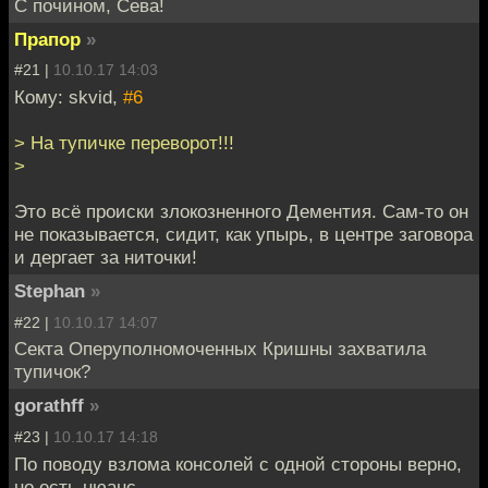
С почином, Сева!
Прапор
»
#21 |
10.10.17 14:03
Кому: skvid,
#6
> На тупичке переворот!!!
>
Это всё происки злокозненного Дементия. Сам-то он
не показывается, сидит, как упырь, в центре заговора
и дергает за ниточки!
Stephan
»
#22 |
10.10.17 14:07
Секта Оперуполномоченных Кришны захватила
тупичок?
gorathff
»
#23 |
10.10.17 14:18
По поводу взлома консолей с одной стороны верно,
но есть нюанс.