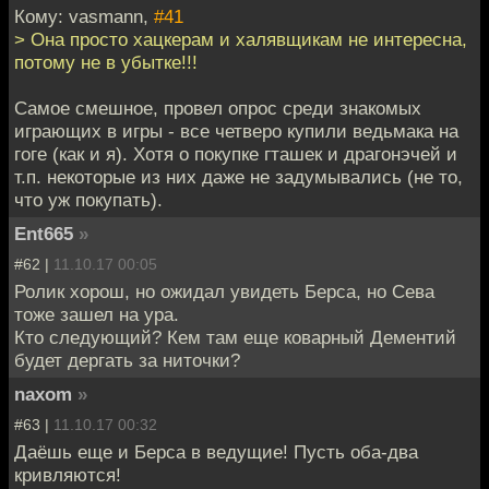
Кому: vasmann,
#41
> Она просто хацкерам и халявщикам не интересна,
потому не в убытке!!!
Самое смешное, провел опрос среди знакомых
играющих в игры - все четверо купили ведьмака на
гоге (как и я). Хотя о покупке гташек и драгонэчей и
т.п. некоторые из них даже не задумывались (не то,
что уж покупать).
Ent665
»
#62 |
11.10.17 00:05
Ролик хорош, но ожидал увидеть Берса, но Сева
тоже зашел на ура.
Кто следующий? Кем там еще коварный Дементий
будет дергать за ниточки?
naxom
»
#63 |
11.10.17 00:32
Даёшь еще и Берса в ведущие! Пусть оба-два
кривляются!