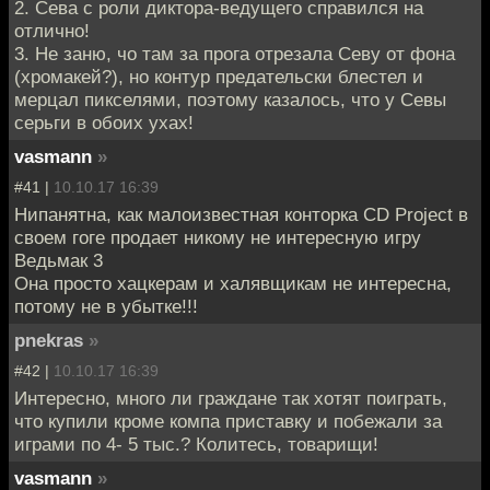
2. Сева с роли диктора-ведущего справился на
отлично!
3. Не заню, чо там за прога отрезала Севу от фона
(хромакей?), но контур предательски блестел и
мерцал пикселями, поэтому казалось, что у Севы
серьги в обоих ухах!
vasmann
»
#41 |
10.10.17 16:39
Нипанятна, как малоизвестная конторка CD Project в
своем гоге продает никому не интересную игру
Ведьмак 3
Она просто хацкерам и халявщикам не интересна,
потому не в убытке!!!
pnekras
»
#42 |
10.10.17 16:39
Интересно, много ли граждане так хотят поиграть,
что купили кроме компа приставку и побежали за
играми по 4- 5 тыс.? Колитесь, товарищи!
vasmann
»