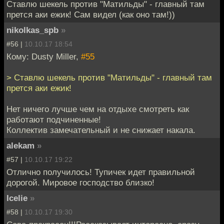
Ставлю шекель против "Матильды" - главный там
прется аки ежик! Сам видел (как оно там!))
nikolkas_spb
»
#56 |
10.10.17 18:54
Кому: Dusty Miller,
#55
> Ставлю шекель против "Матильды" - главный там
прется аки ежик!
Нет ничего лучше чем на отдыхе смотреть как
работают подчиненные!
Коллектив замечательный и не снижает накала.
alekam
»
#57 |
10.10.17 19:22
Отлично получилось! Тупичек идет правильной
дорогой. Мировое господство близко!
Icelie
»
#58 |
10.10.17 19:30