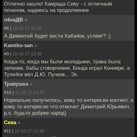
Отлично зашло! Камрада Севу - с отличным
почином, надеюсь на продолжение
лёхаДВ
»
#8 |
10.10.17 13:35
А Дементий будет вести Каба4ок, успеет? :)
Kamiko-san
»
#9 |
10.10.17 13:35
Когда-то, когда мы были молодыми, трава была
зеленее, бабы сговорчивее, Бонда играл Коннери, а
Тупи4ок вёл Д.Ю. Пучков... Эх.
Травушка
»
#10 |
10.10.17 13:37
Нормально получилось, кому то интересен контент, а
кому то интересно что отмочит Димитрий Юрьевич.
p.s. будьте добрее народ)
Сева
»
#11 |
10.10.17 13:39