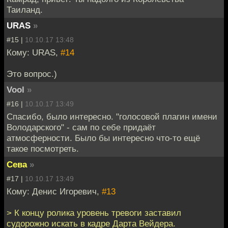
Таиланд.
URAS
»
#15 |
10.10.17 13:48
Кому: URAS,
#14
Это вопрос.)
Vool
»
#16 |
10.10.17 13:49
Спасибо, было интересно. "голосовой плагин имени
Володарского" - сам по себе придаёт
атмосферности. Было бы интересно что-то ещё
такое посмотреть.
Сева
»
#17 |
10.10.17 13:49
Кому: Денис Игоревич,
#13
> К концу ролика уровень тревоги заставил
судорожно искать в кадре Дарта Вейдера.