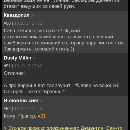
Великая замятня на Тупичке. Беклярбек Дементий
ставит ведущих со своей руки.
Кваздопил
»
#50 |
10.10.17 17:32
Сева отлично смотрится! Эдакий
латиноамериканский мачо, только что снявший
сомбреро и отложивший в сторону пару пистолетов.
Так держать, хороший стиль!))
Dusty Miller
»
#51 |
10.10.17 17:42
Отлично!
А про воробья вот так звучит - "Слово не воробей.
Обсерет - не отстираешь!"
Я люблю снег
»
#52 |
10.10.17 17:45
Кому: Прапор,
#21
> Это всё происки злокозненного Дементия. Сам-то