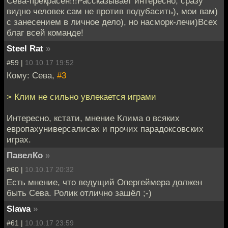
Сева-прекрасен!!!Рассказывает интересно, сразу
видно человек сам не против подубасить), мои вам)
с занесением в личное дело), но насморк-лечи)Всех
благ всей команде!
Steel Rat
»
#59 |
10.10.17 19:52
Кому: Сева,
#3
> Клим не сильно увлекается играми
Интересно, кстати, мнение Клима о всяких
европахуниверсалисах и прочих парадоксовских
играх.
ПавелКо
»
#60 |
10.10.17 20:32
Есть мнение, что ведущий Опергеймера должен
быть Сева. Ролик отлично зашёл ;-)
Slawa
»
#61 |
10.10.17 23:59