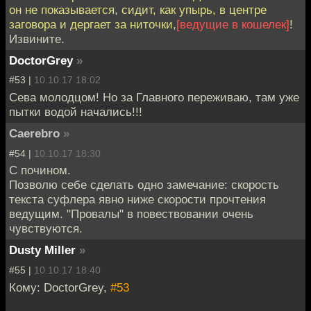
он не показывается, сидит, как упырь, в центре
заговора и дергает за ниточки,
[ведущие в кошелек]
!
Извините.
DoctorGrey
»
#53 |
10.10.17 18:02
Сева молодцом! Но за Главного переживаю, там уже
пытки водой начались!!!
Caerebro
»
#54 |
10.10.17 18:30
С почином.
Позволю себе сделать одно замечание: скорость
текста суфлера явно ниже скорости прочтения
ведущим. "Провалы" в повествовании очень
чувствуются.
Dusty Miller
»
#55 |
10.10.17 18:40
Кому: DoctorGrey,
#53