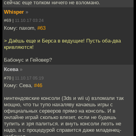
сейчас еще толком ничего не взломано.
Whisper
»
#69 |
11.10.17 03:24
Кому: naxom,
#63
> Даёшь еще и Берса в ведущие! Пусть оба-два
кривляются!
Бабонус и Гейовер?
Ксева
»
#70 |
11.10.17 05:19
Кому: Сева,
#46
нинтендовские консоли (3ds и wii u) взломали так
мощно, что ты тупо нахаляву качаешь игры с
официальных серверов прямо на консоль. И в
онлайне играй сколько влезет, если не будешь
тупить и зря палиться. и внуть консоли лезть не
надо, а с процедурой справится даже младенец-