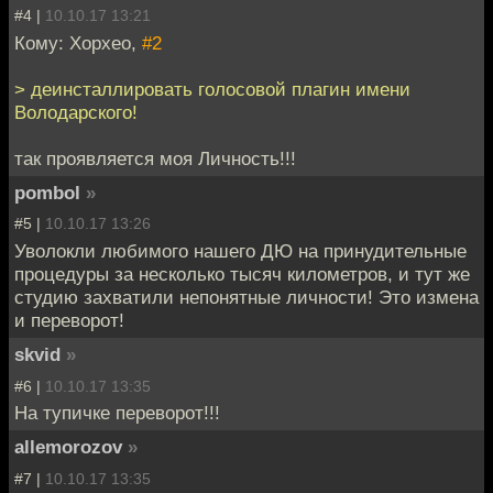
#4 |
10.10.17 13:21
Кому: Хорхео,
#2
> деинсталлировать голосовой плагин имени
Володарского!
так проявляется моя Личность!!!
pombol
»
#5 |
10.10.17 13:26
Уволокли любимого нашего ДЮ на принудительные
процедуры за несколько тысяч километров, и тут же
студию захватили непонятные личности! Это измена
и переворот!
skvid
»
#6 |
10.10.17 13:35
На тупичке переворот!!!
allemorozov
»
#7 |
10.10.17 13:35