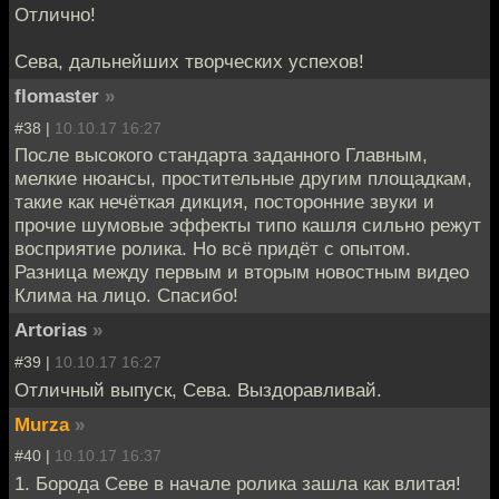
Отлично!
Сева, дальнейших творческих успехов!
flomaster
»
#38 |
10.10.17 16:27
После высокого стандарта заданного Главным,
мелкие нюансы, простительные другим площадкам,
такие как нечёткая дикция, посторонние звуки и
прочие шумовые эффекты типо кашля сильно режут
восприятие ролика. Но всё придёт с опытом.
Разница между первым и вторым новостным видео
Клима на лицо. Спасибо!
Artorias
»
#39 |
10.10.17 16:27
Отличный выпуск, Сева. Выздоравливай.
Murza
»
#40 |
10.10.17 16:37
1. Борода Севе в начале ролика зашла как влитая!