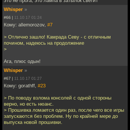
это не прога, это лампа в затылок светит
Whisper
»
#66 |
11.10.17 01:24
Кому: allemorozov,
#7
> Отлично зашло! Камрада Севу - с отличным
почином, надеюсь на продолжение
>
Ага, плюс одын!
Whisper
»
#67 |
11.10.17 01:27
Кому: gorathff,
#23
> По поводу взлома консолей с одной стороны
верно, но есть нюанс.
> Прошивка ломается один раз, после чего все игры
запускаются без проблем. Ну по крайней мере до
выпуска новой прошивки.