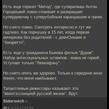
Есть еще сериал "Метод", где супералкаш Антон
Городецкий ловко спаивает и развращает
супердевочку с суперубойным карандашом в гриве.
Но снято ловко. Смотреть интересно и тут же
гадливо. Как порнушку в 15 лет, когда первая
вечеринка без родителей - с девчОнками и
"Амаретто".
Есть еще у гражданина Быкова фильм "Дурак".
Набор антисоциальных штампов - мама не горюй.
Уступает только "Левиафану".
Но снято опять же здорово. Только к середине кино
понял, что меня наебывают.
Талантливые режиссеры называют это
"квинтэссенцией русской жизни". Врут.
Sidorovich
»
#9 |
12.10.17 07:59