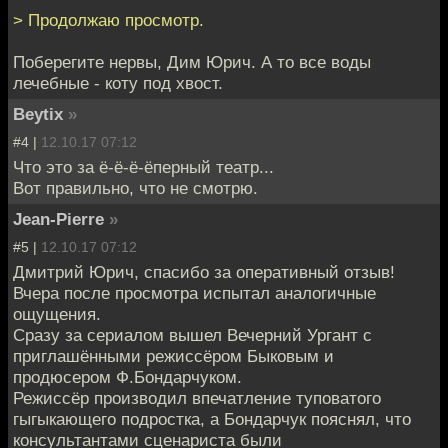
> Продолжаю просмотр.
Поберегите нервы, Дим Юрич. А то все воды
лечебные - коту под хвост.
Beytix
»
#4 |
12.10.17 07:12
Что это за ё-ё-ё-ёперный театр...
Вот правильно, что не смотрю.
Jean-Pierre
»
#5 |
12.10.17 07:12
Дмитрий Юрич, спасибо за оперативный отзыв!
Вчера после просмотра испытал аналогичные
ощущения.
Сразу за сериалом вышел Вечерний Ургант с
приглашёнными режиссёром Быковым и
продюсером Ф.Бондарчуком.
Режиссёр производил впечатление туповатого
гыгыкающего подростка, а Бондарчук пояснял, что
консультантами сценариста были