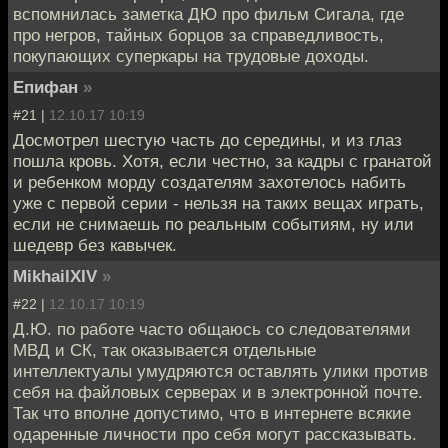
вспомнилась заметка ДЮ про фильм Сигала, где
про негров, тайных борцов за справедливость,
покупающих суперкары на трудовые доходы.
Епифан
»
#21 |
12.10.17 10:19
Досмотрел шестую часть до середины, и из глаз
пошла кровь. Хотя, если честно, за кадры с гранатой
и ребенком морду создателям захотелось набить
уже с первой серии - нельзя на таких вещах играть,
если не снимаешь по реальным событиям, ну или
шедевр без кавычек.
MikhailXIV
»
#22 |
12.10.17 10:19
Д.Ю. по работе часто общаюсь со следователями
МВД и СК, так оказывается отдельные
интеллектуалы умудряются оставлять улики против
себя на файловых серверах и в электронной почте.
Так что вполне допустимо, что в интернете всякие
одаренные личности про себя могут рассказывать.