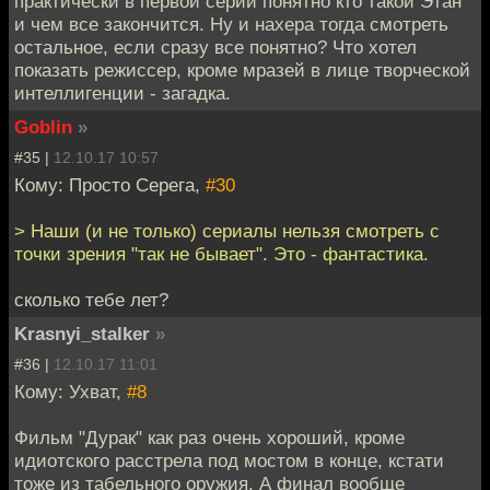
практически в первой серии понятно кто такой Этан
и чем все закончится. Ну и нахера тогда смотреть
остальное, если сразу все понятно? Что хотел
показать режиссер, кроме мразей в лице творческой
интеллигенции - загадка.
Goblin
»
#35 |
12.10.17 10:57
Кому: Просто Серега,
#30
> Наши (и не только) сериалы нельзя смотреть с
точки зрения "так не бывает". Это - фантастика.
сколько тебе лет?
Krasnyi_stalker
»
#36 |
12.10.17 11:01
Кому: Ухват,
#8
Фильм "Дурак" как раз очень хороший, кроме
идиотского расстрела под мостом в конце, кстати
тоже из табельного оружия. А финал вообще