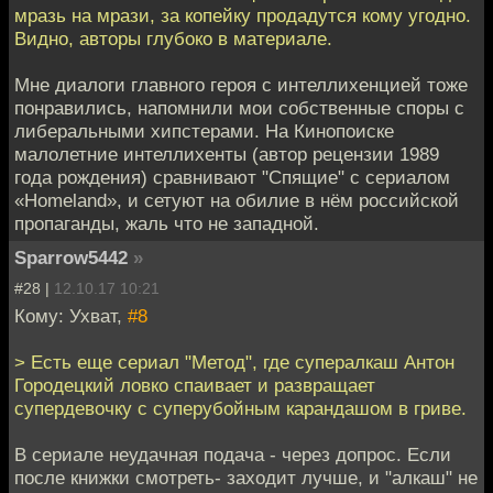
мразь на мрази, за копейку продадутся кому угодно.
Видно, авторы глубоко в материале.
Мне диалоги главного героя с интеллихенцией тоже
понравились, напомнили мои собственные споры с
либеральными хипстерами. На Кинопоиске
малолетние интеллихенты (автор рецензии 1989
года рождения) сравнивают "Спящие" с сериалом
«Homeland», и сетуют на обилие в нём российской
пропаганды, жаль что не западной.
Sparrow5442
»
#28 |
12.10.17 10:21
Кому: Ухват,
#8
> Есть еще сериал "Метод", где супералкаш Антон
Городецкий ловко спаивает и развращает
супердевочку с суперубойным карандашом в гриве.
В сериале неудачная подача - через допрос. Если
после книжки смотреть- заходит лучше, и "алкаш" не