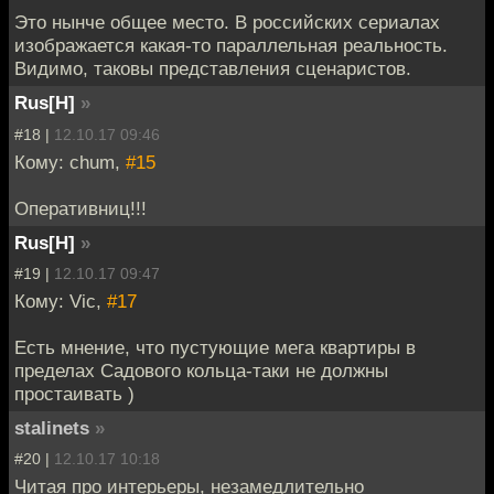
Это нынче общее место. В российских сериалах
изображается какая-то параллельная реальность.
Видимо, таковы представления сценаристов.
Rus[H]
»
#18 |
12.10.17 09:46
Кому: chum,
#15
Оперативниц!!!
Rus[H]
»
#19 |
12.10.17 09:47
Кому: Vic,
#17
Есть мнение, что пустующие мега квартиры в
пределах Садового кольца-таки не должны
простаивать )
stalinets
»
#20 |
12.10.17 10:18
Читая про интерьеры, незамедлительно