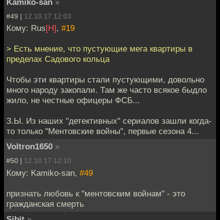
Kamiko-san
»
#49 |
12.10.17 12:03
Кому: Rus
[H]
,
#19
> Есть мнение, что пустующие мега квартиры в
пределах Садового кольца
Чтобы эти квартиры стали пустующими, довольно
много народу закопали. Там же часто всякое быдло
жило, не честные офицеры ФСБ...
З.Ы. Из наших "детективных" сериалов зашли когда-
то только "Ментовские войны", первые сезона 4...
Voltron1650
»
#50 |
12.10.17 12:10
Кому: Kamiko-san,
#49
признать любовь к "ментовским войнам" - это
гражданская смерть
Sibit
»