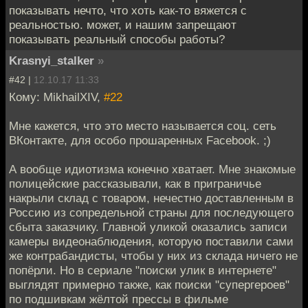
показывать нечто, что хоть как-то вяжется с
реальностью. может, и нашим запрещают
показывать реальный способы работы?
Krasnyi_stalker
»
#42 |
12.10.17 11:33
Кому: MikhailXIV,
#22
Мне кажется, что это место называется соц. сеть
ВКонтакте, для особо прошаренных Facebook. ;)
А вообще идиотизма конечно хватает. Мне знакомые
полицейские рассказывали, как в приграничье
накрыли склад с товаром, нечестно доставленным в
Россию из сопредельной страны для последующего
сбыта заказчику. Главной уликой оказались записи
камеры видеонаблюдения, которую поставили сами
же контрабандисты, чтобы у них из склада ничего не
попёрли. Но в сериале "поиски улик в интернете"
выглядят примерно также, как поиски "супергероев"
по подшивкам жёлтой прессы в фильме