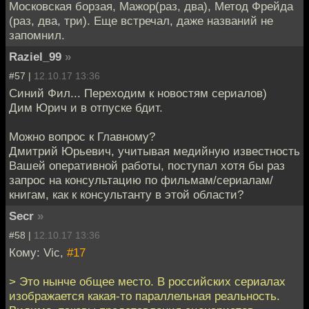
Московская борзая, Мажор(раз, два), Метод Фрейда
(раз, два, три). Еще встречал, даже названий не
запомнил.
Raziel_99
»
#57 |
12.10.17 13:36
Синий Фил... Переходим к новостям сериалов)
Дим Юрич и в отпуске бдит.
Можно вопрос к Главному?
Дмитрий Юрьевич, учитывая медийную известность
Вашей оперативной работы, поступал хотя бы раз
запрос на консультацию по фильмам/сериалам/
книгам, как к консультанту в этой области?
Secr
»
#58 |
12.10.17 13:36
Кому: Vic,
#17
> Это нынче общее место. В российских сериалах
изображается какая-то параллельная реальность.