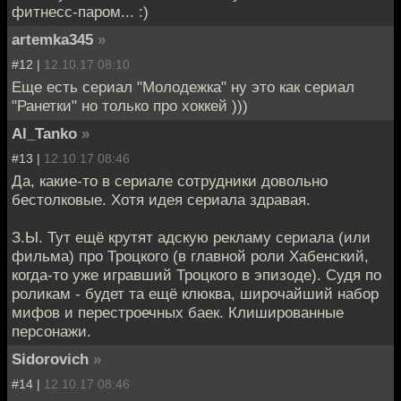
фитнесс-паром... :)
artemka345
»
#12 |
12.10.17 08:10
Еще есть сериал "Молодежка" ну это как сериал
"Ранетки" но только про хоккей )))
Al_Tanko
»
#13 |
12.10.17 08:46
Да, какие-то в сериале сотрудники довольно
бестолковые. Хотя идея сериала здравая.
З.Ы. Тут ещё крутят адскую рекламу сериала (или
фильма) про Троцкого (в главной роли Хабенский,
когда-то уже игравший Троцкого в эпизоде). Судя по
роликам - будет та ещё клюква, широчайший набор
мифов и перестроечных баек. Клишированные
персонажи.
Sidorovich
»
#14 |
12.10.17 08:46