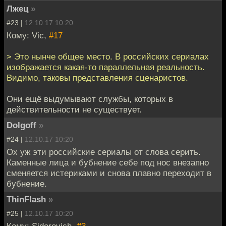
Лжец
»
#23 |
12.10.17 10:20
Кому: Vic,
#17
> Это нынче общее место. В российских сериалах
изображается какая-то параллельная реальность.
Видимо, таковы представления сценаристов.
Они ещё выдумывают службы, которых в
действительности не существует.
Dolgoff
»
#24 |
12.10.17 10:20
Ох уж эти российские сериалы от слова серить.
Каменные лица и бубнение себе под нос внезапно
сменяется истериками и снова плавно переходит в
бубнение.
ThinFlash
»
#25 |
12.10.17 10:20
Кому: Sidorovich,
#3