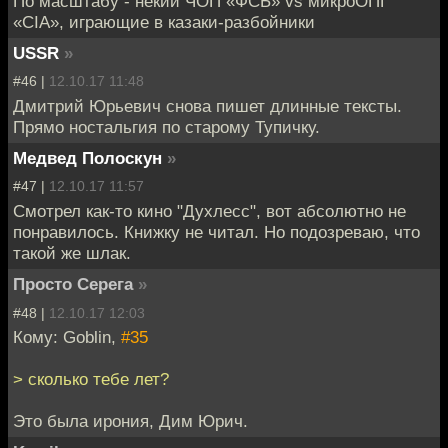
По масштабу - некий ЧОП «ФСБ» vs микроОПГ
«CIA», играющие в казаки-разбойники
USSR
»
#46 |
12.10.17 11:48
Дмитрий Юрьевич снова пишет длинные тексты.
Прямо ностальгия по старому Тупичку.
Медвед Полоскун
»
#47 |
12.10.17 11:57
Смотрел как-то кино "Духлесс", вот абсолютно не
понравилось. Книжку не читал. Но подозреваю, что
такой же шлак.
Просто Серега
»
#48 |
12.10.17 12:03
Кому: Goblin,
#35
> сколько тебе лет?
Это была ирония, Дим Юрич.