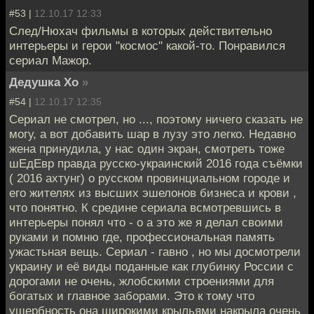
#53 |
12.10.17 12:33
След/Нюхач фильмы в которых действительно
интерьеры и герои "космос" какой-то. Понравился
сериал Мажор.
Дедушка Хо
»
#54 |
12.10.17 12:35
Сериал не смотрел, но ..., поэтому ничего сказать не
могу, а вот добавить шар в лузу это легко. Недавно
жена принудила, у нас один экран, смотреть тоже
шЕдЕвр правда русско-украинский 2016 года съёмки
( 2016 ахтунг) о русском провинциальном городе и
его жителях из высших эшелонов бизнеса и крови ,
что понятно. К средине сериала всмотревшись в
интерьеры понял что - о а это же я делал своими
руками и помню где, профессиональная память
ужастьная вещь. Сериал - гавно , но мы досмотрели
украину и её виды поданные как глубинку России с
дорогами не очень, жлобскими строениями для
богатых и главное заборами. Это к тому что
ущербность она широкими крыльями накрыла очень