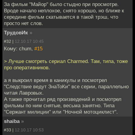
За фильм "Майор" было стыдно при просмотре.
Вроде начало неплохое, снято хорошо, но ближе к
середине фильм скатывается в такой трэш, что
просто нет слов.
ТрудовИк
»
#32 |
12.10.17 10:45
Кому: chum,
#15
> Лучше смотреть сериал Charmed. Там, типа, тоже
про оперативников.
а я выкроил время в каникулы и посмотрел
"Следствие ведут ЗнаТоКи" все серии, параллельно
читая Лавровых.
А также прочитал ряд произведений и посмотрел
фильмы по ним снятые, весьма занятно. Типа
"Сержант милиции" или "Ночной мотоциклист".
shaiba
»
#33 |
12.10.17 10:53