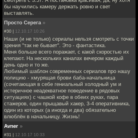
смотреть с 3:57. А постановка красивая, да, ну хотя
бы научились камеру держать ровно и свет
выставлять.
Просто Серега
»
#30 |
12.10.17 10:26
Наши (и не только) сериалы нельзя смотреть с точки
зрения "так не бывает". Это - фантастика.
Меня больше всего поражает, с какой скоростью их
клепают. На нескольких каналах вечером каждый
день одно и то же.
Любимый шаблон современных сериалов про нашу
полицию - хмурящая брови баба-начальница
(сочетающая в себе гениальный холодный ум и
истеричное неадекватное поведение в рядовых
ситуациях) с чашкой кофе в обеих руках, пара
стажеров, один прыщавый хакер, 3-4 оперативника,
один из которых (а иногда и два) обязательно
влюблён в начальницу. Жизнь!
Avner
»
#31 |
12.10.17 10:33