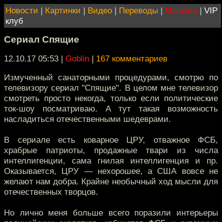
Новости
|
Картинки
|
Видео
|
Переводы
|
Магазин
|
VIP
клуб
Сериал Спящие
12.10.17 05:53
|
Goblin
|
167 комментариев
Измученный санаторными процедурами, смотрю по
телевизору сериал "Спящие". В целом мне телевизор
смотреть просто некогда, только если политические
ток-шоу посматриваю. А тут такая возможность
насладиться отечественными шедеврами.
В сериале есть коварное ЦРУ, отважное ФСБ,
храбрые патриоты, продажные твари из числа
интеллигенции, сама гнилая интеллигенция и пр.
Оказывается, ЦРУ — нехорошее, а США вовсе не
желают нам добра. Крайне необычный ход мысли для
отечественных творцов.
Но лично меня больше всего поразили интерьеры