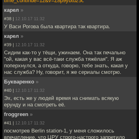
time_continue=12&v=Z8p9ybtuz5c
карел
»
#38 |
12.10.17 11:32
У Васи Рогова была квартира так квартира.
карел
»
#39 |
12.10.17 11:32
Сидим как-то у тёщи, ужинаем. Она так печально
"ой, какая у вас всё-таки служба тяжёлая". Я аж
поперхнулся, а откуда, говорю, тебе знать, какая у
нас служба? Ну, говорит, я же сериалы смотрю.
Букваренко
»
#40 |
12.10.17 11:32
Эх, есть же у людей время на снимать всякую
ерунду и на смотреть её.
froggreen
»
#41 |
12.10.17 11:32
посмотрев Berlin station-1, у меня сложилось
впечатление, что ЦРУ строго-настрого запретило