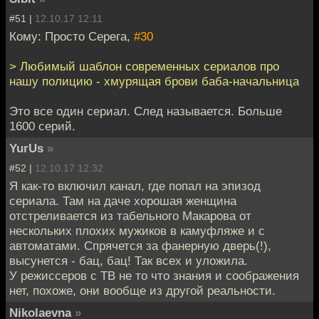
#51 |
12.10.17 12:11
Кому: Просто Серега,
#30
> Любимый шаблон современных сериалов про
нашу полицию - хмурящая брови баба-начальница
Это все один сериал. След называется. Больше
1600 серий.
YurUs
»
#52 |
12.10.17 12:32
Я как-то включил канал, где попал на эпизод
сериала. Там на даче хорошая женщина
отстреливается из табельного Макарова от
нескольких плохих мужиков в камуфляже и с
автоматами. Спрячется за фанерную дверь(!),
высунется - бац, бац! Так всех и уложила.
У режиссеров с ТВ не то что знания и соображения
нет, похоже, они вообще из другой реальности.
Nikolaevna
»