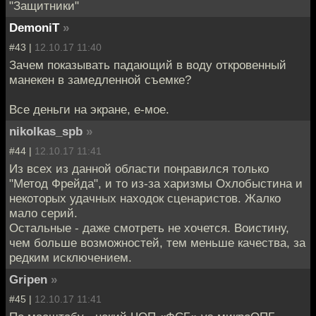
"Защитники"
DemoniT
»
#43 |
12.10.17 11:40
Зачем показывать падающий в воду откровенный
манекен в замедленной съемке?
Все деньги на экране, е-мое.
nikolkas_spb
»
#44 |
12.10.17 11:41
Из всех из данной области понравился только
"Метод Фрейда", и то из-за харизмы Охлобыстина и
некоторых удачных находок сценаристов. Жалко
мало серий.
Остальные - даже смотреть не хочется. Воистину,
чем больше возможностей, тем меньше качества, за
редким исключением.
Gripen
»
#45 |
12.10.17 11:41