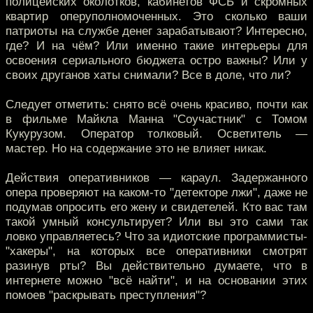
полицейских околотков, кабинетов ФСБ и скромных
квартир оперуполномоченных. Это сколько ваши
патриоты на службе денег зарабатывают? Интересно,
где? И на чём? Или именно такие интерьеры для
освоения сериального бюджета остро важны? Или у
своих друганов хаты снимали? Все в доле, что ли?
Следует отметить: снято всё очень красиво, почти как
в фильме Майкла Манна "Соучастник" с Томом
Кукурузом. Оператор толковый. Осветитель —
мастер. Но на содержание это не влияет никак.
Действия оперативников — караул. Задержанного
опера проверяют на каком-то "детекторе лжи", даже не
подумав опросить его жену и свидетелей. Кто вас там
такой умный консультирует? Или вы это сами так
ловко управляетесь? Что за идиотские программисты-
"хакеры", на которых все оперативники смотрят
разинув рты? Вы действительно думаете, что в
интернете можно "всё найти", и на основании этих
помоев "раскрывать преступления"?