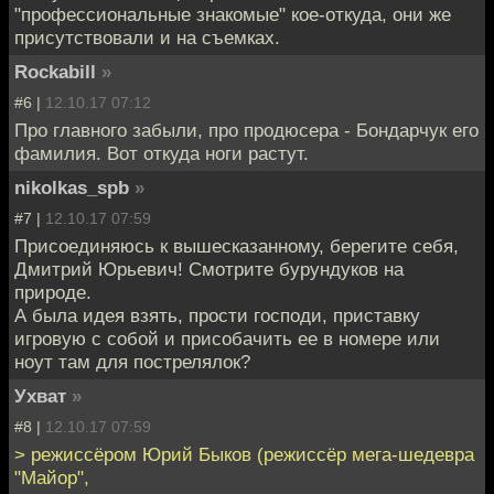
"профессиональные знакомые" кое-откуда, они же
присутствовали и на съемках.
Rockabill
»
#6 |
12.10.17 07:12
Про главного забыли, про продюсера - Бондарчук его
фамилия. Вот откуда ноги растут.
nikolkas_spb
»
#7 |
12.10.17 07:59
Присоединяюсь к вышесказанному, берегите себя,
Дмитрий Юрьевич! Смотрите бурундуков на
природе.
А была идея взять, прости господи, приставку
игровую с собой и присобачить ее в номере или
ноут там для пострелялок?
Ухват
»
#8 |
12.10.17 07:59
> режиссёром Юрий Быков (режиссёр мега-шедевра
"Майор",