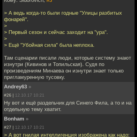
> А ведь когда-то были годные "Улицы разбитых
фонарей".
>
> Первый сезон и сейчас заходит на "ура".
>
> Ещё "Убойная сила" была неплоха.
Там сценарии писали люди, которые систему знают
изнутри (Кивинов и Топильская). Судя по
произведениям Минаева он изнутри знает только
пригламуренную тусовку.
Andrey63
»
#26 |
12.10.17 10:21
Ну вот и ещё раздельчик для Синего Фила, а то и на
отдельную тему хватит.
Bonham
»
#27 |
12.10.17 10:21
> А вот гнилая интеллигенция изображена как надо: