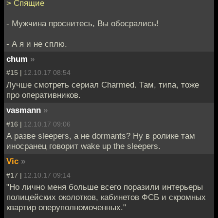
> Спящие
- Мужчина проснитесь, Вы обосрались!
- А я и не сплю.
chum
»
#15 |
12.10.17 08:54
Лучше смотреть сериал Charmed. Там, типа, тоже
про оперативников.
vasmann
»
#16 |
12.10.17 09:06
А разве sleepers, а не dormants? Ну в ролике там
иносранец говорит wake up the sleepers.
Vic
»
#17 |
12.10.17 09:14
"Но лично меня больше всего поразили интерьеры
полицейских околотков, кабинетов ФСБ и скромных
квартир оперуполномоченных."