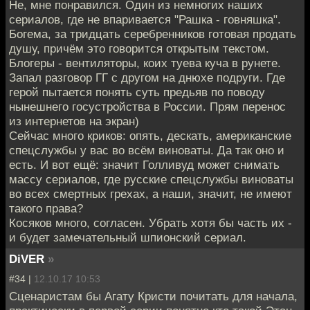
Не, мне понравился. Один из немногих наших
сериалов, где не впаривается "Рашка - говняшка".
Богема, за тридцать серебренников готовая продать
душу, причём это говорится открытым текстом.
Блогеры - вентиляторы, коих туева куча в рунете.
Запал разговор ГГ с другом на днюхе подруги. Где
герой пытается понять суть предьяв по поводу
нынешнего госустройства в России. Прям перенос
из интернетов на экран)
Сейчас много криков: опять, дескать, американские
спецслужбы у вас во всём виноваты. Да так оно и
есть. И вот ещё: значит Голливуд может снимать
массу сериалов, где русские спецслужбы виноваты
во всех смертных грехах, а наши, значит, не имеют
такого права?
Косяков много, согласен. Убрать хотя бы часть их -
и будет замечательный шпионский сериал.
DiVER
»
#34 |
12.10.17 10:53
Сценаристам бы Агату Кристи почитать для начала,