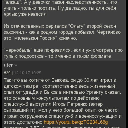
"алкаш". А у девочки такая наследственность, что
учить - только портить. Ну да ладно, ты для себя
ярлык уже навесил
Из отечественных сериалов "Ольгу" второй сезон
закончил - как в родном городе побывал, Чертаново
это "маленькая Россия" конечно.
"Чернобыль" ещё понравился, если уж смотреть про
тупых подростков - то именно в таком формате
uter
»
#29 |
12.10.17 10:25
Так что вы хотите от Быкова, он до 30 лет играл в
детском театре , соответственно весь жизненный
опыт оттуда.Да и Быков в интервью Урганту сказал,
что основным консультантам по действию
спецслужб выступил Игорь Петренко (актер
сыгравший гг), мол у него большой опыт, он часто
играет сотрудников спецслужб и военнослужащих и
этого достаточно
https://youtu.be/qzTC234L68g