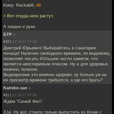
Кому: Rockabill,
#6
> Вот откуда ноги растут.
А заодно и руки.
БТР
»
#10 |
12.10.17 07:59
Дмитрий Юрьевич! Выбирайтесь в санатории
почаще! Наличие свободного времени, по видимому,
позволяет писать бОльшее число заметок, что
является неоспоримым плюсом. Ну и для здоровья,
конечно, полезно.
Видеоролики это конечно здорово, ну больно уж на
их просмотр времени требуется, а где его брать?
Kamiko-san
»
#11 |
12.10.17 07:59
Ждём "Синий Фил".
З.Ы. Ну вот, стоило только выпустить из бочки с