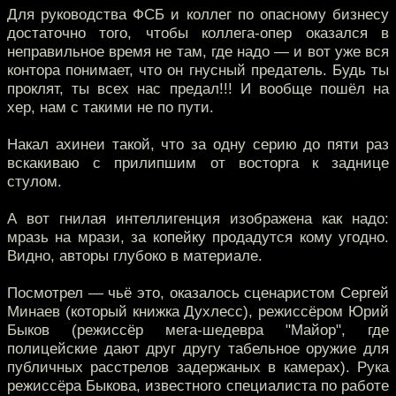
Для руководства ФСБ и коллег по опасному бизнесу
достаточно того, чтобы коллега-опер оказался в
неправильное время не там, где надо — и вот уже вся
контора понимает, что он гнусный предатель. Будь ты
проклят, ты всех нас предал!!! И вообще пошёл на
хер, нам с такими не по пути.
Накал ахинеи такой, что за одну серию до пяти раз
вскакиваю с прилипшим от восторга к заднице
стулом.
А вот гнилая интеллигенция изображена как надо:
мразь на мрази, за копейку продадутся кому угодно.
Видно, авторы глубоко в материале.
Посмотрел — чьё это, оказалось сценаристом Сергей
Минаев (который книжка Духлесс), режиссёром Юрий
Быков (режиссёр мега-шедевра "Майор", где
полицейские дают друг другу табельное оружие для
публичных расстрелов задержаных в камерах). Рука
режиссёра Быкова, известного специалиста по работе