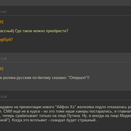
13:07
#2
ассный) Где такое можно приобрести?
ybg65p97
13:19
#2
ле ролика русским по-белому сказано: "Опершоп"!!
13:28
едавно на презентации нового "Айфон Хэ" железяка подло отказалась р
e. СМИ ещё не в курсе - но это тоже наши хакеры постарались, и главна
, теперь срабатывает только на лицо Путина. Ну, и иногда на лицо Медв
чкой"). Когда это всплывет - скандал будет страшный...