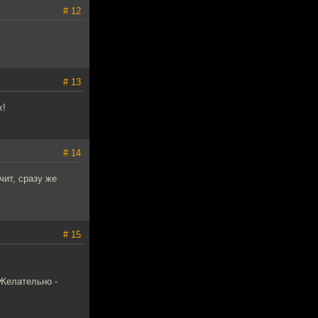
# 12
# 13
х!
# 14
чит, сразу же
# 15
 Желательно -