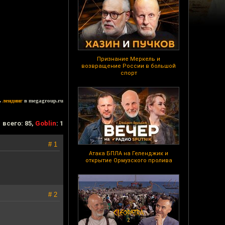
Признание Меркель и
возвращение России в большой
спорт
ь
лендинг
в megagroup.ru
всего: 85,
Goblin
: 1
# 1
Атака БПЛА на Геленджик и
открытие Ормузского пролива
# 2