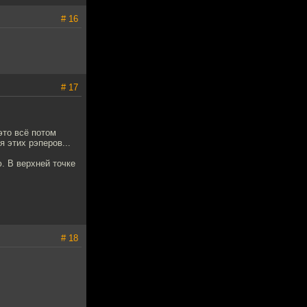
# 16
# 17
это всё потом
я этих рэперов...
. В верхней точке
# 18