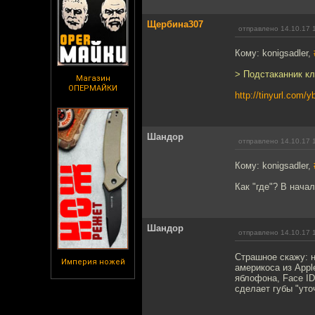
Щербина307
отправлено 14.10.17 
Кому: konigsadler,
> Подстаканник кл
Магазин
ОПЕРМАЙКИ
http://tinyurl.com/
Шандор
отправлено 14.10.17 
Кому: konigsadler,
Как "где"? В нача
Шандор
отправлено 14.10.17 
Страшное скажу: н
Империя ножей
америкоса из Appl
яблофона, Face ID
сделает губы "уто