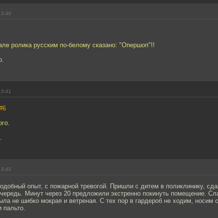
13:40
чале ролика русским по-белому сказано: "Опершоп"!!
о.
13:41
#6
ого.
.
13:42
одобный опыт, с пожарной тревогой. Пришли с дитем в поликлинику, сд
очередь. Минут через 20 предложили экстренно покинуть помещение. Сла
ыла не шибко мокрая и ветреная. С тех пор в гардероб не ходим, носим
и пальто.