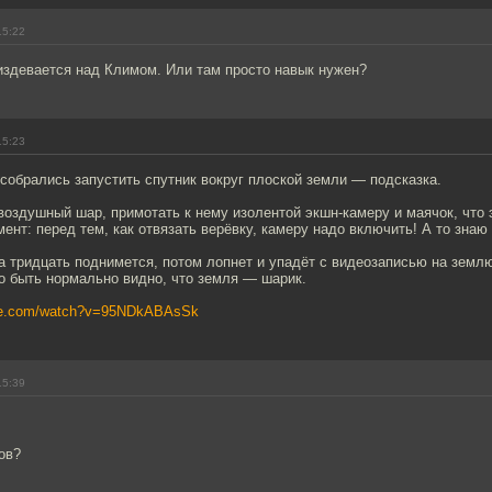
15:22
издевается над Климом. Или там просто навык нужен?
15:23
собрались запустить спутник вокруг плоской земли — подсказка.
воздушный шар, примотать к нему изолентой экшн-камеру и маячок, что 
ент: перед тем, как отвязать верёвку, камеру надо включить! А то знаю 
 тридцать поднимется, потом лопнет и упадёт с видеозаписью на землю
о быть нормально видно, что земля — шарик.
ube.com/watch?v=95NDkABAsSk
15:39
ов?