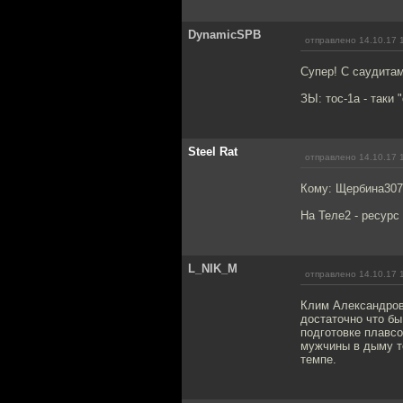
DynamicSPB
отправлено 14.10.17 
Супер! С саудитам
ЗЫ: тос-1а - таки 
Steel Rat
отправлено 14.10.17 
Кому: Щербина30
На Теле2 - ресурс
L_NIK_M
отправлено 14.10.17 
Клим Александрови
достаточно что бы
подготовке плавсо
мужчины в дыму те
темпе.