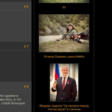
# 6
65
# 7
Остров Сахалин, река Найба
# 8
али одежки в
ва богу, в тот
 с собой большую
Медаль ордена "За заслуги перед
Отечеством" II степени