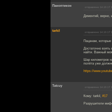
Паноптикон
отправлено 14.10.17 
Дементий, верно, 
tarkil
отправлено 14.10.17 
Пацанам, которые 
Достаточно взять 
найти. Важный мом
Шар километров на
полёта уже должн
https://www.yout
Tatcuy
отправлено 14.10.17 
Кому: tarkil,
#17
Разрушители миф