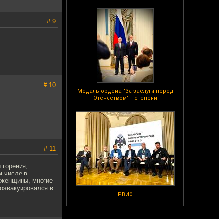
# 9
# 10
Медаль ордена "За заслуги перед
Отечеством" II степени
# 11
 горения,
м числе в
о женщины, многие
моэвакуировался в
РВИО