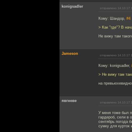
konigsadler
отправлено 14.10.17 
Кому: Шандор,
#4
> Как "где"? В на
Не вижу там таког
Jameson
отправлено 14.10.17 
Кому: konigsadler,
> Не вижу там так
на превьюхевидно
явгневе
отправлено 14.10.17 
У меня тоже был п
гардероб, сели в 
сентябрь погода б
сумку для курток 