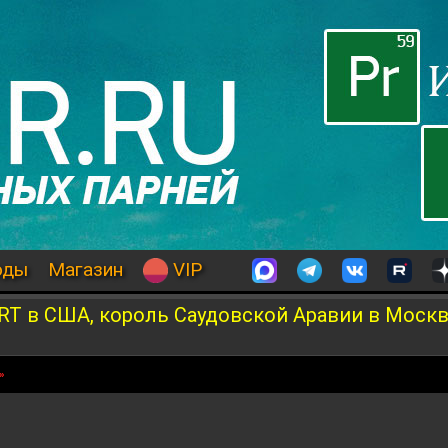
оды
Магазин
VIP
с RT в США, король Саудовской Аравии в Москв
»