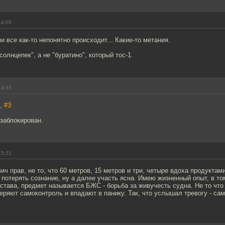
14:05
и все как-то непонятно происходит... Какие-то метания.
"солнцепек", а не "буратино", который тос-1.
14:45
7,
#3
 заблокирован.
15:21
ч прав, не то, что 60 метров, 15 метров и три, четыре вдоха продуктами
 потерять сознание, ну а далее участь ясна. Имею жизненный опыт, в то
става, предмет называется БЖС - борьба за живучесть судна. Не то чт
ряют самоконтроль и впадают в панику. Так, что услышал тревогу - са