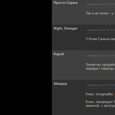
Просто Серега
отправлено 14.10.17 
Так и не понял - 
Night_Stranger
отправлено 14.10.17 
У Клим Саныча ма
Kaputt
отправлено 14.10.17 
Зачем мы продаём 
передаст образцы
Шандор
отправлено 14.10.17 
Кому: konigsadler,
Блин, неаорядок! 
именной, с автогр