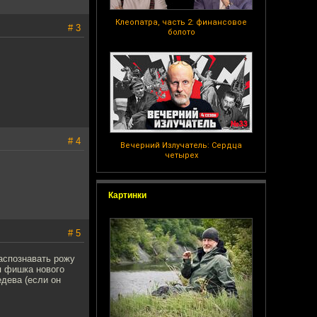
Клеопатра, часть 2: финансовое
# 3
болото
# 4
Вечерний Излучатель: Сердца
четырех
Картинки
# 5
аспознавать рожу
я фишка нового
едева (если он