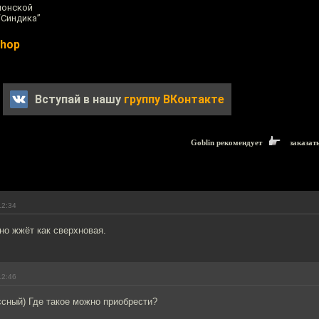
лонской
“Синдика”
Shop
Вступай в нашу
группу ВКонтакте
Goblin рекомендует
заказат
12:34
но жжёт как сверхновая.
12:46
сный) Где такое можно приобрести?