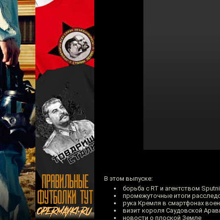
В этом выпуске:
борьба с RT и агентством Sputn
промежуточные итоги расследо
рука Кремля в смартфонах вое
визит короля Саудовской Арав
новости о плоской Земле