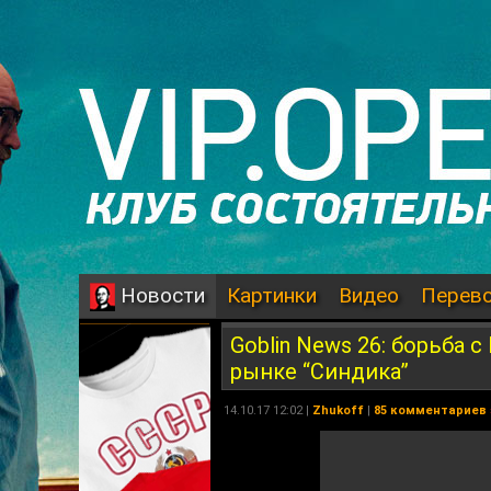
Картинки
Видео
Перев
Новости
Goblin News 26: борьба 
рынке “Синдика”
14.10.17 12:02 |
Zhukoff
|
85 комментариев