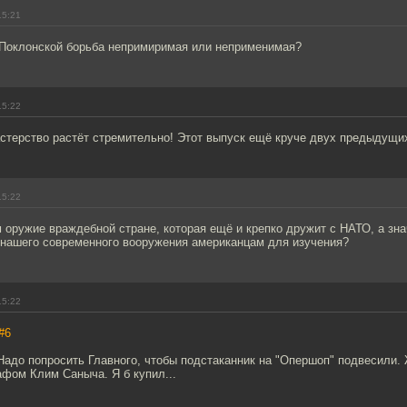
15:21
у Поклонской борьба непримиримая или неприменимая?
15:22
стерство растёт стремительно! Этот выпуск ещё круче двух предыдущи
15:22
оружие враждебной стране, которая ещё и крепко дружит с НАТО, а зна
 нашего современного вооружения американцам для изучения?
15:22
#6
Надо попросить Главного, чтобы подстаканник на "Опершоп" подвесили.
афом Клим Саныча. Я б купил...