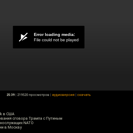
25:39
|
219520 просмотров
|
аудиоверсия
|
скачать
ik в США
вания сговора Трампа с Путиным
ннослужащих NATO
ии в Москву