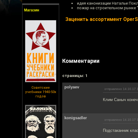
идея канонизации Натальи Пок
пожар на строительном рынке 
Магазин
Заценить ассортимент Oper
Комментарии
cтраницы: 1
polyaev
Советские
отправлено 14.10.17 
учебники 1940-50х
годов
Клим Саныч конеч
konigsadler
отправлено 14.10.17 
Подстаканник клас