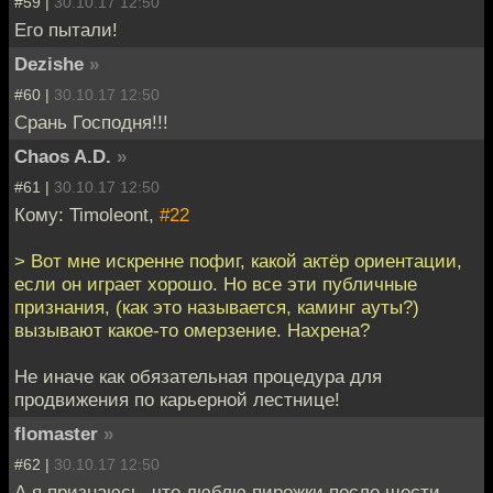
#59 |
30.10.17 12:50
Его пытали!
Dezishe
»
#60 |
30.10.17 12:50
Срань Господня!!!
Chaos A.D.
»
#61 |
30.10.17 12:50
Кому: Timoleont,
#22
> Вот мне искренне пофиг, какой актёр ориентации,
если он играет хорошо. Но все эти публичные
признания, (как это называется, каминг ауты?)
вызывают какое-то омерзение. Нахрена?
Не иначе как обязательная процедура для
продвижения по карьерной лестнице!
flomaster
»
#62 |
30.10.17 12:50
А я признаюсь, что люблю пирожки после шести