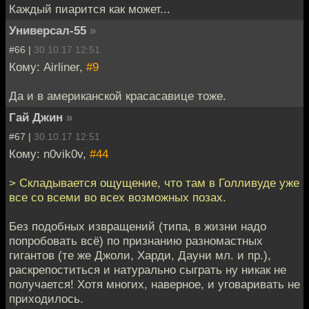
Каждый пиарится как может...
Универсал-55
»
#66 |
30.10.17 12:51
Кому: Airliner,
#9
Да и в американской красасавице тоже.
Гай Джин
»
#67 |
30.10.17 12:51
Кому: n0vik0v,
#44
> Складывается ощущение, что там в Голливуде уже
все со всеми во всех возможных позах.
Без подобных извращений (типа, в жизни надо
попробовать всё) по признанию разномастных
гигантов (те же Джоли, Харди, Дауни мл. и пр.),
раскрепоститься и натурально сыграть ну никак не
получается! Хотя многих, наверное, и уговаривать не
приходилось.