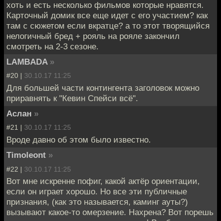
хоть и есть несколько фильмов которые нравятся.
Карточный домик все еще идет с его участием? как
там с сюжетом если вкратце? а то этот творящийся
нелогичный бред + рояль на рояле закончил
смотреть на 2-3 сезоне.
LAMBADA
»
#20 |
30.10.17 11:25
Для большей части контингента заголовок можно
приравнять к "Кевин Спейси всё".
Аслан
»
#21 |
30.10.17 11:25
Вроде давно об этом было известно.
Timoleont
»
#22 |
30.10.17 11:25
Вот мне искренне пофиг, какой актёр ориентации,
если он играет хорошо. Но все эти публичные
признания, (как это называется, каминг ауты?)
вызывают какое-то омерзение. Нахрена? Вот порешь