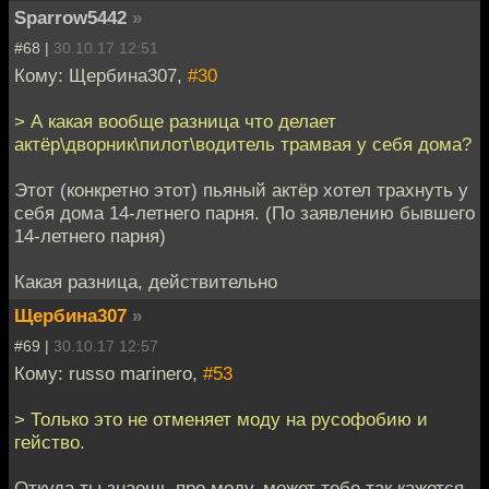
Sparrow5442
»
#68 |
30.10.17 12:51
Кому: Щербина307,
#30
> А какая вообще разница что делает
актёр\дворник\пилот\водитель трамвая у себя дома?
Этот (конкретно этот) пьяный актёр хотел трахнуть у
себя дома 14-летнего парня. (По заявлению бывшего
14-летнего парня)
Какая разница, действительно
Щербина307
»
#69 |
30.10.17 12:57
Кому: russo marinero,
#53
> Только это не отменяет моду на русофобию и
гейство.
Откуда ты знаешь про моду, может тебе так кажется