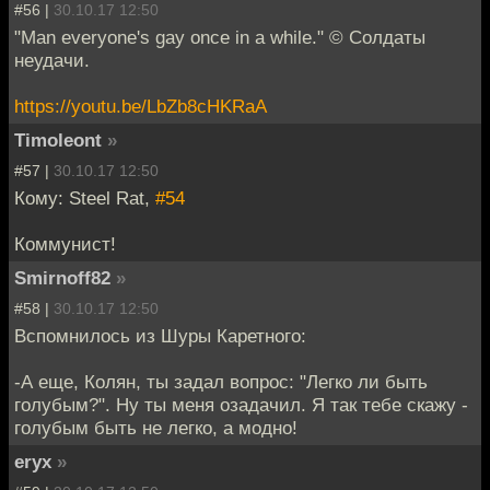
#56 |
30.10.17 12:50
"Man everyone's gay once in a while." © Солдаты
неудачи.
https://youtu.be/LbZb8cHKRaA
Timoleont
»
#57 |
30.10.17 12:50
Кому: Steel Rat,
#54
Коммунист!
Smirnoff82
»
#58 |
30.10.17 12:50
Вспомнилось из Шуры Каретного:
-А еще, Колян, ты задал вопрос: "Легко ли быть
голубым?". Ну ты меня озадачил. Я так тебе скажу -
голубым быть не легко, а модно!
eryx
»