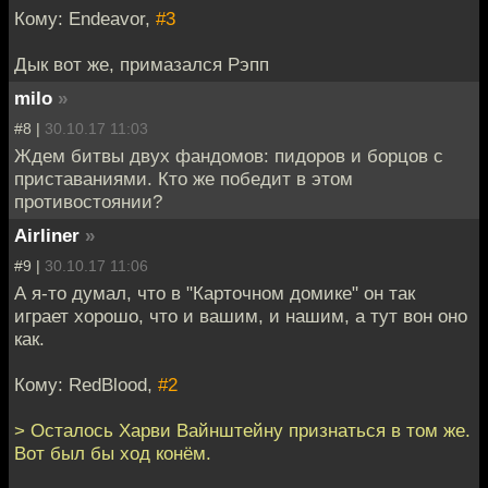
Кому: Endeavor,
#3
Дык вот же, примазался Рэпп
milo
»
#8 |
30.10.17 11:03
Ждем битвы двух фандомов: пидоров и борцов с
приставаниями. Кто же победит в этом
противостоянии?
Airliner
»
#9 |
30.10.17 11:06
А я-то думал, что в "Карточном домике" он так
играет хорошо, что и вашим, и нашим, а тут вон оно
как.
Кому: RedBlood,
#2
> Осталось Харви Вайнштейну признаться в том же.
Вот был бы ход конём.