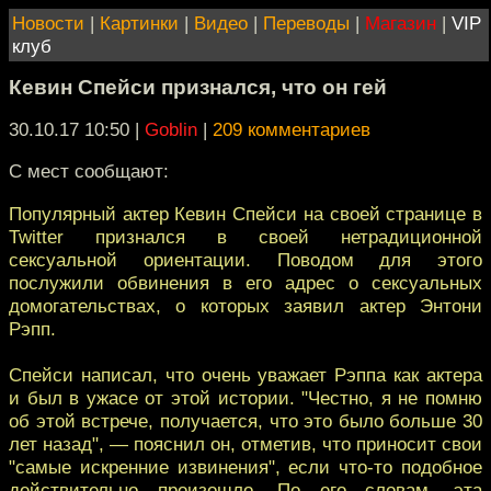
Новости
|
Картинки
|
Видео
|
Переводы
|
Магазин
|
VIP
клуб
Кевин Спейси признался, что он гей
30.10.17 10:50
|
Goblin
|
209 комментариев
С мест сообщают:
Популярный актер Кевин Спейси на своей странице в
Twitter признался в своей нетрадиционной
сексуальной ориентации. Поводом для этого
послужили обвинения в его адрес о сексуальных
домогательствах, о которых заявил актер Энтони
Рэпп.
Спейси написал, что очень уважает Рэппа как актера
и был в ужасе от этой истории. "Честно, я не помню
об этой встрече, получается, что это было больше 30
лет назад", — пояснил он, отметив, что приносит свои
"самые искренние извинения", если что-то подобное
действительно произошло. По его словам, эта