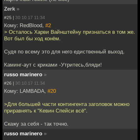
Zerk
»
#25 |
30.10.17 11:34
Кому: RedBlood,
#2
> Осталось Харви Вайнштейну признаться в том же.
Вот был бы ход конём.
Судя по всему это для него едиственный выход.
Каминг-аут с криками -Утритесь,бляди!
russo marinero
»
#26 |
30.10.17 11:34
Кому: LAMBADA,
#20
>Для большей части контингента заголовок можно
приравнять к "Кевин Спейси всё".
Скажу за себя - так точно.
russo marinero
»