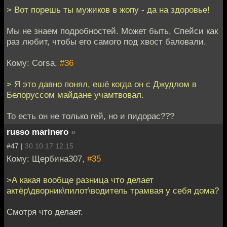
> Вот порешь ты мужиков в жопу - да на здоровье!
Мы не знаем подробностей. Может быть, Спейси как
раз любит, чтобы его самого под хвост баловали.
Кому: Corsa,
#36
> Я это давно понял, ешё когда он с Джудлом в
Белоруссом майдане учамтвовал.
То есть он не только гей, но и пидорас???
russo marinero
»
#47 |
30.10.17 12:15
Кому: Щербина307,
#35
>А какая вообще разница что делает
актёр\дворник\пилот\водитель трамвая у себя дома?
Смотря что делает.