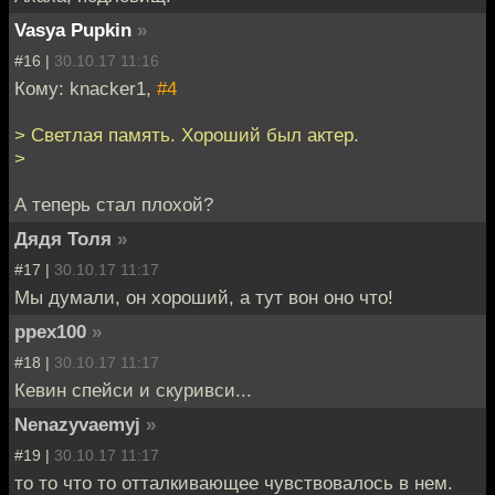
Vasya Pupkin
»
#16 |
30.10.17 11:16
Кому: knacker1,
#4
> Светлая память. Хороший был актер.
>
А теперь стал плохой?
Дядя Толя
»
#17 |
30.10.17 11:17
Мы думали, он хороший, а тут вон оно что!
ppex100
»
#18 |
30.10.17 11:17
Кевин спейси и скуривси...
Nenazyvaemyj
»
#19 |
30.10.17 11:17
то то что то отталкивающее чувствовалось в нем.