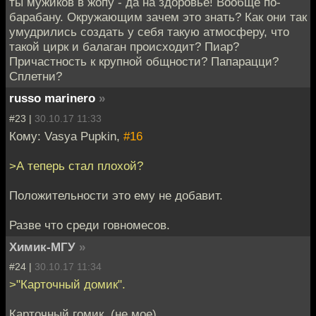
ты мужиков в жопу - да на здоровье! Вообще по-
барабану. Окружающим зачем это знать? Как они так
умудрились создать у себя такую атмосферу, что
такой цирк и балаган происходит? Пиар?
Причастность к крупной общности? Папарацци?
Сплетни?
russo marinero
»
#23 |
30.10.17 11:33
Кому: Vasya Pupkin,
#16
>А теперь стал плохой?
Положительности это ему не добавит.
Разве что среди говномесов.
Химик-МГУ
»
#24 |
30.10.17 11:34
>"Карточный домик".
Карточный гомик. (не мое)