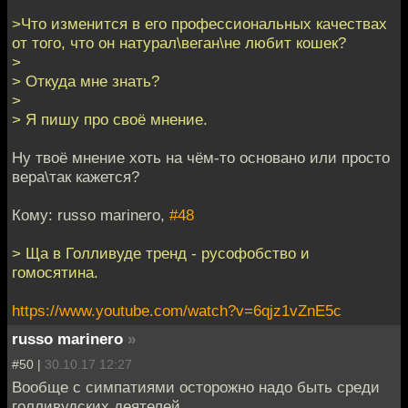
>Что изменится в его профессиональных качествах
от того, что он натурал\веган\не любит кошек?
>
> Откуда мне знать?
>
> Я пишу про своё мнение.
Ну твоё мнение хоть на чём-то основано или просто
вера\так кажется?
Кому: russo marinero,
#48
> Ща в Голливуде тренд - русофобство и
гомосятина.
https://www.youtube.com/watch?v=6qjz1vZnE5c
russo marinero
»
#50 |
30.10.17 12:27
Вообще с симпатиями осторожно надо быть среди
голливудских деятелей.