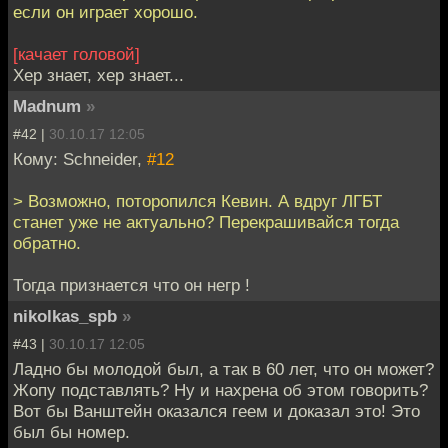
если он играет хорошо.
[качает головой]
Хер знает, хер знает...
Madnum
»
#42 |
30.10.17 12:05
Кому: Schneider,
#12
> Возможно, поторопился Кевин. А вдруг ЛГБТ
станет уже не актуально? Перекрашивайся тогда
обратно.
Тогда признается что он негр !
nikolkas_spb
»
#43 |
30.10.17 12:05
Ладно бы молодой был, а так в 60 лет, что он может?
Жопу подставлять? Ну и нахрена об этом говорить?
Вот бы Ванштейн оказался геем и доказал это! Это
был бы номер.