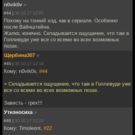
n0vik0v
»
#44 |
30.10.17 12:06
Похожу на тонкий ход, как в сериале. Особенно
после Вайнштейна.
Жалко, конечно. Складывается ощущение, что там в
Голливуде уже все со всеми во всех возможных
позах.
Щербина307
»
#45 |
30.10.17 12:14
Кому: n0vik0v,
#44
> Складывается ощущение, что там в Голливуде уже
все со всеми во всех возможных позах.
Зависть - грех!!!
Утконосиха
»
#46 |
30.10.17 12:15
Кому: Timoleont,
#22