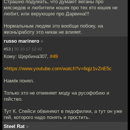
Страшно подумать, что думают веганы про
мясоедов и любители кошек про тех кто кошек не
любит, или верующие про Дарвина!!!
Нормальным людям это вообще побоку, на
жизнь\работу это никак не влияет.
russo marinero
»
#53 |
30.10.17 12:42
Кому: Щербина307,
#49
>
https://www.youtube.com/watch?v=6qjz1vZnE5c
Намёк понял.
Только это не отменяет моду на русофобию и
гейство.
Тут К. Спейси обвиняют в педофилии, а тут он уже
гей, которого надо понять и простить.
Steel Rat
»