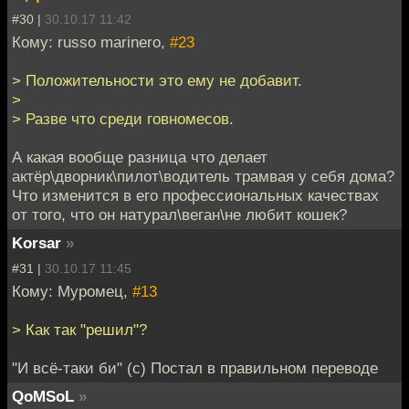
#30 |
30.10.17 11:42
Кому: russo marinero,
#23
> Положительности это ему не добавит.
>
> Разве что среди говномесов.
А какая вообще разница что делает
актёр\дворник\пилот\водитель трамвая у себя дома?
Что изменится в его профессиональных качествах
от того, что он натурал\веган\не любит кошек?
Korsar
»
#31 |
30.10.17 11:45
Кому: Муромец,
#13
> Как так "решил"?
"И всё-таки би" (с) Постал в правильном переводе
QoMSoL
»