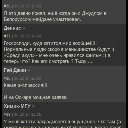
#36 |
30.10.17 12:04
Я это давно понял, ешё когда он с Джудлом в
Белоруссом майдане учамтвовал.
Деннис
»
#37 |
30.10.17 12:04
Госсссподи, куда катится мир вообще!!!!!
Нормальные люди скоро в меньшинстве будут :(
«Среди акул» - мне очень нравился фильм :) а
теперь что? Как его смотреть ? Тьфу ...
Гай Джин
»
#38 |
30.10.17 12:04
Какая экспрессия!!!
И на Оскара мощная заявка!
Химик-МГУ
»
#39 |
30.10.17 12:05
У меня кстати закрадывается ощущение, что там (а
может и везде в кинобизнесе) круговая порука какая-