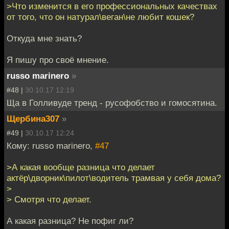
>Что изменится в его профессиональных качествах
от того, что он натурал\веган\не любит кошек?
Откуда мне знать?
Я пишу про своё мнение.
russo marinero
»
#48 |
30.10.17 12:19
Ща в Голливуде тренд - русофобство и гомосятина.
Щербина307
»
#49 |
30.10.17 12:24
Кому: russo marinero,
#47
>А какая вообще разница что делает
актёр\дворник\пилот\водитель трамвая у себя дома?
>
> Смотря что делает.
А какая разница? Не пофиг ли?