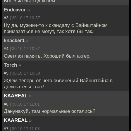
Вот был бы ход конём.
Endeavor
»
#3 |
30.10.17 10:57
Ну да, мужики-то к скандалу с Вайнштайном
примазаться не могут, так хотя бы так.
knacker1
»
#4 |
30.10.17 10:57
Светлая память. Хороший был актер.
Torch
»
#5 |
30.10.17 10:58
Ждем теперь от него обвинений Вайнштейна в
домогательствах!
KAAREAL
»
#6 |
30.10.17 11:01
Данунахуй, там нормальные остались?
KAAREAL
»
#7 |
30.10.17 11:03