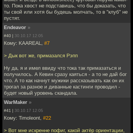
то. Пока хвост не подставишь, что бы доказать, что
ты свой или хотя бы будешь молчать, то в "клуб" не
пустят.
Endeavor
»
#40 |
30.10.17 12:05
Кому: KAAREAL,
#7
> Дык вот же, примазался Рэпп
Ну да, я и имел ввиду что тока так примазаться и
получилось. А Кевин сразу каяться - а то не дай бог
что. А то как начнут мужики рассказывать как он их
трогал за разное и диванные кастинги проводил -
будет новый уровень скандала.
WarMaker
»
#41 |
30.10.17 12:05
Кому: Timoleont,
#22
> Вот мне искренне пофиг, какой актёр ориентации,