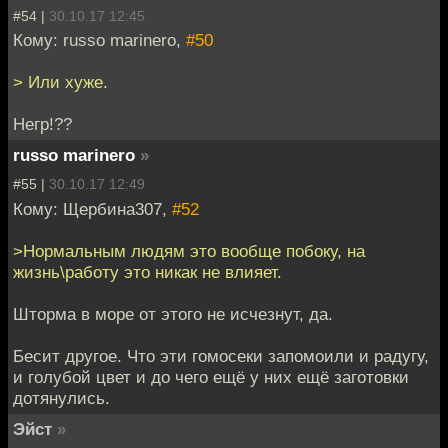
#54 |
30.10.17 12:45
Кому: russo marinero,
#50
> Или хуже.
Негр!??
russo marinero
»
#55 |
30.10.17 12:49
Кому: Щербина307,
#52
>Нормальным людям это вообще побоку, на
жизнь\работу это никак не влияет.
Шторма в море от этого не исчезнут, да.
Бесит другое. Что эти гомосеки запомоили и радугу,
и голубой цвет и до чего ещё у них ещё заготовки
дотянулись.
Эйст
»