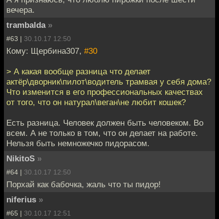
вечера.
trambalda
»
#63 |
30.10.17 12:50
Кому: Щербина307,
#30
> А какая вообще разница что делает
актёр\дворник\пилот\водитель трамвая у себя дома?
Что изменится в его профессиональных качествах
от того, что он натурал\веган\не любит кошек?
Есть разница. Человек должен быть человеком. Во
всем. А не только в том, что он делает на работе.
Нельзя быть немножечко пидорасом.
NikitoS
»
#64 |
30.10.17 12:50
Порхай как бабочка, жаль что ты пидор!
niferius
»
#65 |
30.10.17 12:51