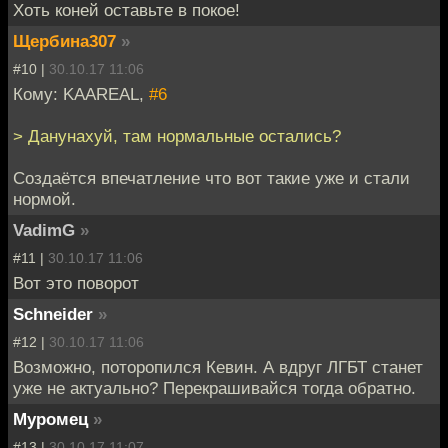
Хоть коней оставьте в покое!
Щербина307
»
#10 |
30.10.17 11:06
Кому: KAAREAL,
#6
> Данунахуй, там нормальные остались?
Создаётся впечатление что вот такие уже и стали
нормой.
VadimG
»
#11 |
30.10.17 11:06
Вот это поворот
Schneider
»
#12 |
30.10.17 11:06
Возможно, поторопился Кевин. А вдруг ЛГБТ станет
уже не актуально? Перекрашивайся тогда обратно.
Муромец
»
#13 |
30.10.17 11:07