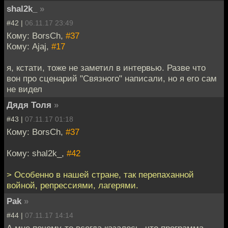
shal2k_
»
#42 |
06.11.17 23:49
Кому: BorsCh,
#37
Кому: Ajaj,
#17
я, кстати, тоже не заметил в интервью. Разве что
вон про сценарий "Связного" написали, но я его сам
не видел
Дядя Толя
»
#43 |
07.11.17 01:18
Кому: BorsCh,
#37
Кому: shal2k_,
#42
> Особенно в нашей стране, так перепаханной
войной, репрессиями, лагерями.
Pak
»
#44 |
07.11.17 14:14
А мне почему-то всегда казалось, что программа