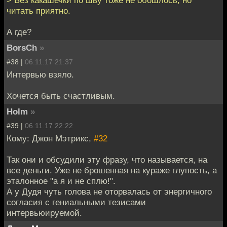
читать приятно.
А где?
BorsCh
»
#38 |
06.11.17 21:37
Интервью взяло.
Хочется быть счастливым.
Holm
»
#39 |
06.11.17 22:22
Кому: Джон Мэтрикс,
#32
Так они и обсудили эту фразу, что называется, на
все деньги. Уже не брошенная на кураже глупость, а
эталонное "а я и не сплю!".
А у Дудя чуть голова не оторвалась от энергичного
согласия с гениальными тезисами
интервьюируемой.