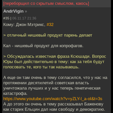
[переборщил со скрытым смыслом, каюсь]
AndrVigin
»
#35 |
06.11.17 21:36
Кому: Джон Мэтрикс,
#32
> отличный нишевый продукт парень делает
Кал - нишевый продукт для копрофагов.
> Обсуждалась известная фраза Ксюшади. Вопрос
Юры был действительно в тему: как за тебя будут
голосовать те, кого ты так называешь.
А еще он там очень в тему согласился, что у нас на
протяжении десятилетий советская власть
уничтожала лучших и у нас теперь генетическая
катастрофа.
https://www.youtube.com/watch?v=yZLY-l_a-oI&t=3s
А до этого он очень в тему рассказывал Баженову
как старик Ельцин дал нам свободу и демократию.