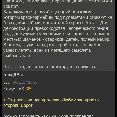
Слишком, на мой вкус, перебарщивает с эзотерикой.
Так вот.
Заканчивается (почти) сценарий эпизодом, в
котором красноармейцы под пулеметами сгоняют на
"праздничный" митинг жителей горного Алтая. Для
демонстрации превосходства человеческого гения
над дремучими суевериями они загоняют в самолет
местных шаманов - стариков, детей, полный набор.
В потом, глумясь над их верой в то, что шаманы
умеют летать, всех из летящего самолета
выбрасывают.
Читая это, испытывал некоторую неловкость.
лёхаДВ
»
#23 |
06.11.17 13:26
Кому: LnX,
#5
> От рассказа про проделки Любимова просто
оторопь берёт
Можно вспомнить как Любимов подправлял