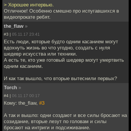
> Хорошее интервью.
Отличное! Особенно смешно про испугавшихся в
видеопрокате ребят.
the_flaw
»
#3 |
05.11.17 23:41
Есть люди, которые будто одним касанием могут
вдохнуть жизнь во что угодно, создать с нуля
шедевр искусства или техники.
А есть те, кто уже готовый шедевр могут умертвить
одним касанием.
И как так вышло, что вторые вытеснили первых?
Torch
»
#4 |
06.11.17 00:17
Кому: the_flaw,
#3
А так и вышло: одни создают и все силы бросают на
созидание, вторые лезут по головам и силы
бросают на интриги и подсиживание.