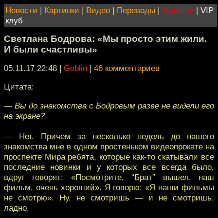
Новости
|
Картинки
|
Видео
|
Переводы
|
Магазин
|
VIP
клуб
Светлана Бодрова: «Мы просто этим жили.
И были счастливы»
05.11.17 22:48
|
Goblin
|
46 комментариев
Цитата:
— Вы до знакомства с Бодровым разве не видели его
на экране?
— Нет. Причем за несколько недель до нашего
знакомства мне в одном простеньком видеопрокате на
проспекте Мира ребята, которые как-то скатывали все
последние новинки и у которых все всегда было,
вдруг говорят: «Посмотрите, “Брат” вышел, наш
фильм, очень хороший». Я говорю: «Я наши фильмы
не смотрю». Ну, не смотришь — и не смотришь,
ладно.