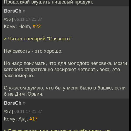
Продолжай вкушать нишевый продукт.
BorsCh
»
#36 |
06.11.17 21:37
Кому: Holm,
#22
> Читал сценарий "Связного"
Неловкость - это хорошо.
Но надо понимать, что для молодого человека, мозги
которого старательно засирают четверть века, это
закономерно.
С ужасом думаю, что бы у меня было в башке, если
б не Дим Юрьич.
BorsCh
»
#37 |
06.11.17 21:37
Кому: Ajaj,
#17
> Без какашечки по шву тоже не обошлось, но