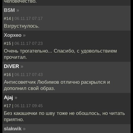
человечество.
BSM
»
#14 |
06.11.17 07:17
Взгрустнулось.
Хорхео
»
#15 |
06.11.17 07:23
Очень трогательно... Спасибо, с удовольствием
прочитал.
DiVER
»
#16 |
06.11.17 07:43
Антисоветчик Любимов отлично раскрылся и
дополнил свой образ.
Ajaj
»
#17 |
06.11.17 09:45
Без какашечки по шву тоже не обошлось, но читать
приятно.
slakwik
»