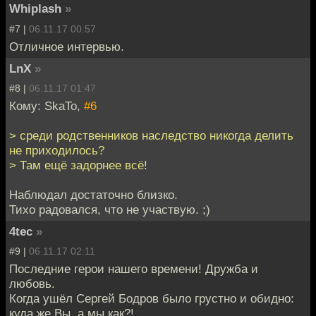
Whiplash
»
#7 |
06.11.17 00:57
Отличное интервью.
LnX
»
#8 |
06.11.17 01:47
Кому: SkaTo,
#6
> среди родственников наследство никогда делить
не приходилось?
> Там ещё задорнее всё!
Наблюдал достаточно близко.
Тихо радовался, что не участвую. ;)
4tec
»
#9 |
06.11.17 02:11
Последние герои нашего времени! Дружба и
любовь.
Когда ушёл Сергей Бодров было грустно и обидно:
куда же Вы, а мы как?!