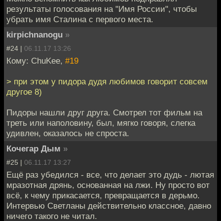
результаты голосования на "Имя России", чтобы
убрать имя Сталина с первого места.
kirpichnanogu
»
#24 |
06.11.17 13:26
Кому: ChuKee,
#19
> при этом у пидора дудя любимов говорит совсем
другое 8)
Пидоры нашли друг друга. Смотрел тот фильм на
треть или наполовину, был, мягко говоря, слегка
удивлен, оказалось не спроста.
Кочегар Дым
»
#25 |
06.11.17 13:27
Ещё раз убедился - все, что делает это дудь - лютая
мразотная дрянь, основанная на лжи. Ну просто вот
всё, к чему прикасается, превращается в дерьмо.
Интервью Светланы действительно классное, давно
ничего такого не читал.