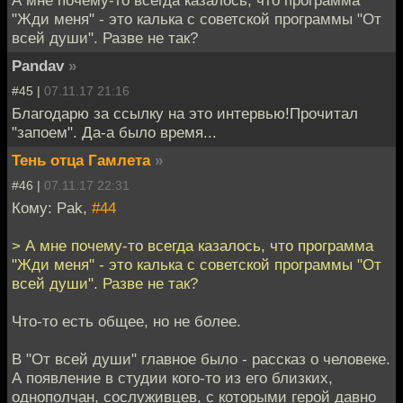
"Жди меня" - это калька с советской программы "От
всей души". Разве не так?
Pandav
»
#45 |
07.11.17 21:16
Благодарю за ссылку на это интервью!Прочитал
"запоем". Да-а было время...
Тень отца Гамлета
»
#46 |
07.11.17 22:31
Кому: Pak,
#44
> А мне почему-то всегда казалось, что программа
"Жди меня" - это калька с советской программы "От
всей души". Разве не так?
Что-то есть общее, но не более.
В "От всей души" главное было - рассказ о человеке.
А появление в студии кого-то из его близких,
однополчан, сослуживцев, с которыми герой давно