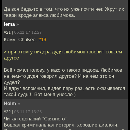
Да вся беда-то в том, что их уже почти нет. Жрут их
твари вроде алекса любимова.
lema
»
#21 |
06.11.17 12:27
Кому: ChuKee,
#19
> при этом у пидора дудя любимов говорит совсем
другое
Всё ломал голову, у какого такого пидора, Любимов
на чём-то дудя говорил другое? И на чём это он
дудел?
И вдруг вспомнил, видел пару раз, есть оказывается
такой дудь!!! Вот меня унесло )
Holm
»
#22 |
06.11.17 13:26
Читал сценарий "Связного".
Бодрая криминальная история, хорошие диалоги.