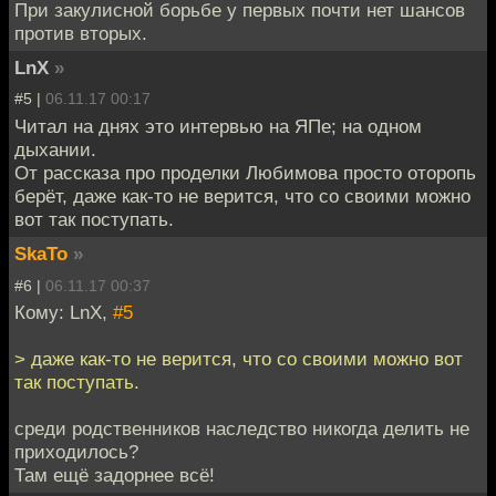
При закулисной борьбе у первых почти нет шансов
против вторых.
LnX
»
#5 |
06.11.17 00:17
Читал на днях это интервью на ЯПе; на одном
дыхании.
От рассказа про проделки Любимова просто оторопь
берёт, даже как-то не верится, что со своими можно
вот так поступать.
SkaTo
»
#6 |
06.11.17 00:37
Кому: LnX,
#5
> даже как-то не верится, что со своими можно вот
так поступать.
среди родственников наследство никогда делить не
приходилось?
Там ещё задорнее всё!