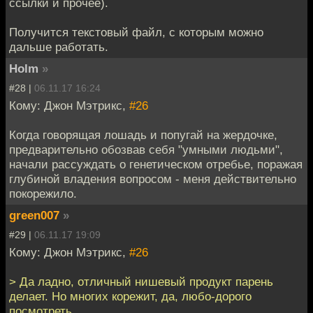
ссылки и прочее).
Получится текстовый файл, с которым можно
дальше работать.
Holm
»
#28 |
06.11.17 16:24
Кому: Джон Мэтрикс,
#26
Когда говорящая лошадь и попугай на жердочке,
предварительно обозвав себя "умными людьми",
начали рассуждать о генетическом отребье, поражая
глубиной владения вопросом - меня действительно
покорежило.
green007
»
#29 |
06.11.17 19:09
Кому: Джон Мэтрикс,
#26
> Да ладно, отличный нишевый продукт парень
делает. Но многих корежит, да, любо-дорого
посмотреть.