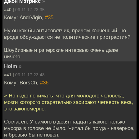
Джон Мэтрикс
»
#40 |
06.11.17 23:35
Кому: AndrVigin,
#35
Ну он как бы антисоветчик, причем конченный, но
вроде обсуждаются не политические пристрастия?
Шоубизные и рэперские интервью очень даже
ничего.
Holm
»
#41 |
06.11.17 23:48
Кому: BorsCh,
#36
> Но надо понимать, что для молодого человека,
мозги которого старательно засирают четверть века,
это закономерно.
Согласен. У самого в девятнадцать какого только
мусора в голове не было. Читал бы тогда - наверное,
и бровью бы не повел.