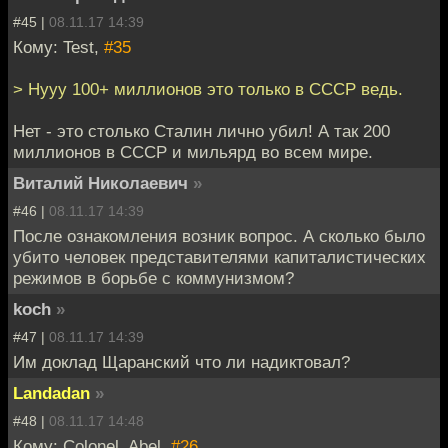
#45 |
08.11.17 14:39
Кому: Test,
#35
> Нууу 100+ миллионов это только в СССР ведь.
Нет - это столько Сталин лично убил! А так 200
миллионов в СССР и мильярд во всем мире.
Виталий Николаевич
»
#46 |
08.11.17 14:39
После ознакомления возник вопрос. А сколько было
убито человек представителями капиталистических
режимов в борьбе с коммунизмом?
koch
»
#47 |
08.11.17 14:39
Им доклад Щаранский что ли надиктовал?
Landadan
»
#48 |
08.11.17 14:48
Кому: Colonel_Abel,
#26