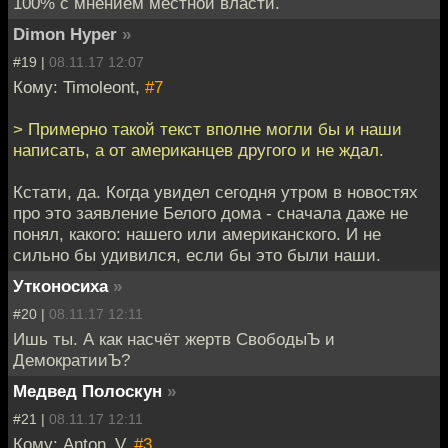
100% с мнением местной власти.
Dimon Hyper
»
#19 |
08.11.17 12:07
Кому: Timoleont,
#7
> Примерно такой текст вполне могли бы и наши
написать, а от американцев другого и не ждал.
Кстати, да. Когда увидел сегодня утром в новостях
про это заявление Белого дома - сначала даже не
понял, какого: нашего или американского. И не
сильно бы удивился, если бы это были наши.
Утконосиха
»
#20 |
08.11.17 12:11
Ишь ты. А как насчёт жертв СвободыЪ и
ДемократииЪ?
Медвед Полоскун
»
#21 |
08.11.17 12:11
Кому: Anton_V,
#3