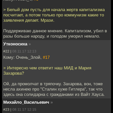
> Белый дом пусть для начала жертв капитализма
посчитает, а потом только про коммунизм какие то
заявления делает. Мрази.
Поддерживаю данное мнение. Капитализом, убил в
разы больше народу, и голодом уморил немало.
Утконосиха
»
#22 |
08.11.17 12:13
Кому: Очень_Злой,
#17
> Интересно чем ответит наш МИД и Мария
Захарова?
Ой, да промолчат в тряпочку. Захарова, вон, тоже
несла ахинею про "Сталин хуже Гитлера", так что
здесь она солидарна с гражданами из Вайт Хауса.
Михайло_Васильевич
»
#23 |
08.11.17 12:15