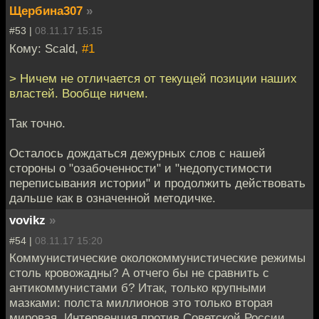
Щербина307
»
#53 |
08.11.17 15:15
Кому: Scald,
#1
> Ничем не отличается от текущей позиции наших
властей. Вообще ничем.
Так точно.
Осталось дождаться дежурных слов с нашей
стороны о "озабоченности" и "недопустимости
переписывания истории" и продолжить действовать
дальше как в означенной методичке.
vovikz
»
#54 |
08.11.17 15:20
Коммунистические околокоммунистические режимы
столь кровожадны? А отчего бы не сравнить с
антикоммунистами б? Итак, только крупными
мазками: полста миллионов это только вторая
мировая. Интервенция против Советской России,