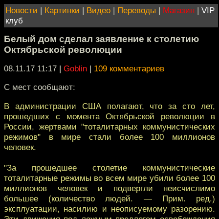
Новости
|
Картинки
|
Видео
|
Переводы
|
Магазин
|
VIP
клуб
Белый дом сделал заявление к столетию
Октябрьской революции
08.11.17 11:17
|
Goblin
|
109 комментариев
С мест сообщают:
В администрации США полагают, что за сто лет,
прошедших с момента Октябрьской революции в
России, жертвами "тоталитарных коммунистических
режимов" в мире стали более 100 миллионов
человек.
"За прошедшее столетие коммунистические
тоталитарные режимы во всем мире убили более 100
миллионов человек и подвергли неисчислимо
большее (количество людей. — Прим. ред.)
эксплуатации, насилию и неописуемому разорению.
Эти движения под ложным предлогом освобождения