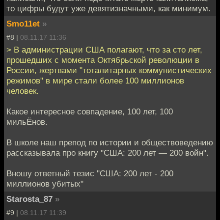
то цифры будут уже девятизначными, как минимум.
Smo11et
»
#8 |
08.11.17 11:36
> В администрации США полагают, что за сто лет,
прошедших с момента Октябрьской революции в
России, жертвами "тоталитарных коммунистических
режимов" в мире стали более 100 миллионов
человек.
Какое интересное совпадение, 100 лет, 100
мильЁнов.
В школе наш препод по истории и обществоведению
рассказывала про книгу "США: 200 лет — 200 войн".
Вношу ответный тезис "США: 200 лет - 200
миллионов убитых"
Starosta_87
»
#9 |
08.11.17 11:39