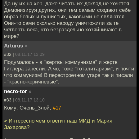
Да ну их на хер, даже читать их доклад не хочется.
Демонизируя других, они тем самым создают себе
образ белых и пушистых, каковыми не являются.
Они-то сами сколько народу уничтожили за те
четверть века, что безраздельно хозяйничают в
мире?
Arturus
»
#32 |
08.11.17 13:09
Подумалось - в "жертвы коммунизма" и жертв
Гитлера занесли. А чо, тоже "тоталитаризм", и почти
что коммунизм! В перестроечном угаре так и писали
- "красно-коричневые".
necro-tor
»
#33 |
08.11.17 13:10
Кому: Очень_Злой,
#17
> Интересно чем ответит наш МИД и Мария
Захарова?