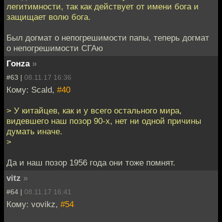
легитимности, так как действует от имени бога и
защищает волю бога.
Был догмат о непогрешимости папы, теперь догмат
о непогрешимости СГАю
Гонzа
»
#63 |
08.11.17 16:36
Кому: Scald,
#40
> У китайцев, как и у всего остального мира,
видевшего наш позор 90-х, нет ни одной причины
думать иначе.
>
Да и наш позор 1956 года они тоже помнят.
vitz
»
#64 |
08.11.17 16:41
Кому: vovikz,
#54