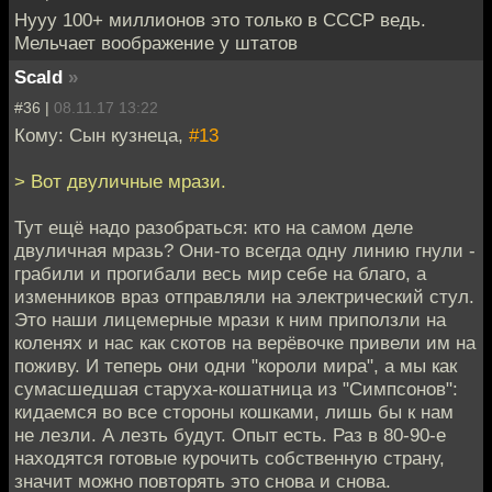
Нууу 100+ миллионов это только в СССР ведь.
Мельчает воображение у штатов
Scald
»
#36 |
08.11.17 13:22
Кому: Сын кузнеца,
#13
> Вот двуличные мрази.
Тут ещё надо разобраться: кто на самом деле
двуличная мразь? Они-то всегда одну линию гнули -
грабили и прогибали весь мир себе на благо, а
изменников враз отправляли на электрический стул.
Это наши лицемерные мрази к ним приползли на
коленях и нас как скотов на верёвочке привели им на
поживу. И теперь они одни "короли мира", а мы как
сумасшедшая старуха-кошатница из "Симпсонов":
кидаемся во все стороны кошками, лишь бы к нам
не лезли. А лезть будут. Опыт есть. Раз в 80-90-е
находятся готовые курочить собственную страну,
значит можно повторять это снова и снова.