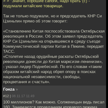
> > "Значит, хорошие сапоги, надо брать"(с) -
подумали китайские товарищи.
Так не только подумали, но и председатель КНР Си
Цзиньпин прямо об этом говорит:
«Становлению Китая поспособствовала Октябрьская
революция в России. Об этом заявил председатель
КНР Си Цзиньпин на открывшемся в среду съезде
Коммунистической партии Китая в Пекине, передает
ТАСС.
«Столетие назад орудийные раскаты Октябрьской
революции донесли до Китая марксизм-ленинизм»,
- указал лидер Поднебесной. По его словам «таким
образом китайский народ обрел опору в поисках
национальной независимости, свободы,
процветания и счастья».
Гонzа
»
#12 |
08.11.17 11:49
100 миллионов? Как можно. Солженицын ведь писал
160. Занимаются оправданием кровавого режима.