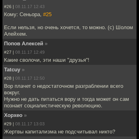
#26 |
08.11.17 12:43
Кому: Сеньора,
#25
Если нельзя, но очень хочется, то можно. (с) Шолом
Алейхем.
Попов Алексей
»
#27 |
08.11.17 12:49
Какие сволочи, эти наши "друзья"!
Tatcuy
»
#28 |
08.11.17 12:50
Вор плачет о недостаточном разграблении всего
вокруг.
Нужно не дать питаться вору и тогда может он сам
познает социалистическую революцию.
Хорхео
»
#29 |
08.11.17 13:03
Жертвы капитализма не подсчитывал никто?