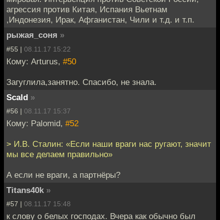
агрессия против Китая, Испания Вьетнам
,Индонезия, Ирак, Афганистан, Чили и т.д. и т.п.
рыжая_соня
»
#55 |
08.11.17 15:22
Кому: Arturus,
#50
Загуглила,занятно. Спасибо, не знала.
Scald
»
#56 |
08.11.17 15:37
Кому: Palomid,
#52
> И.В. Сталин: «Если наши враги нас ругают, значит
мы все делаем правильно»
А если не враги, а партнёры?
Titans40k
»
#57 |
08.11.17 15:48
к слову о белых господах. Вчера как обычно был