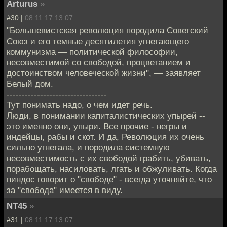
Arturus
»
#30 |
08.11.17 13:07
"Большевистская революция породила Советский
Союз и его темные десятилетия угнетающего
коммунизма — политической философии,
несовместимой со свободой, процветанием и
достоинством человеческой жизни", — заявляет
Белый дом.
---------------------------------
Тут понимать надо, о чем идет речь.
Люди, в понимании капиталистических упырей --
это именно они, упыри. Все прочие - негры и
индейцы, рабы и скот. И да, Революция их очень
сильно угнетала, и породила системную
несовместимость с их свободой грабить, убивать,
порабощать, насиловать, лгать и обжуливать. Когда
пиндос говорит о "свободе" - всегда уточняйте, что
за "свобода" имеется в виду.
NT45
»
#31 |
08.11.17 13:07