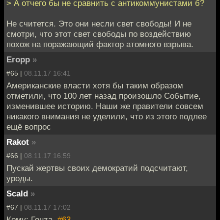
> А отчего бы не сравнить с антикоммунистами б?
Не считется. Это они несли свет свободы! И не
смотри, что этот свет свободы по воздействию
похож на поражающий фактор атомного взрыва.
Егорр
»
#65 |
08.11.17 16:41
Американские власти хотя бы таким образом
отметили, что 100 лет назад произошло Событие,
изменившее историю. Наши же правители совсем
никакого внимания не уделили, что из этого подлее
ещё вопрос
Rakot
»
#66 |
08.11.17 16:59
Пускай жертвы своих демократий подсчитают,
уроды.
Scald
»
#67 |
08.11.17 17:02
Кому: Гонzа,
#63