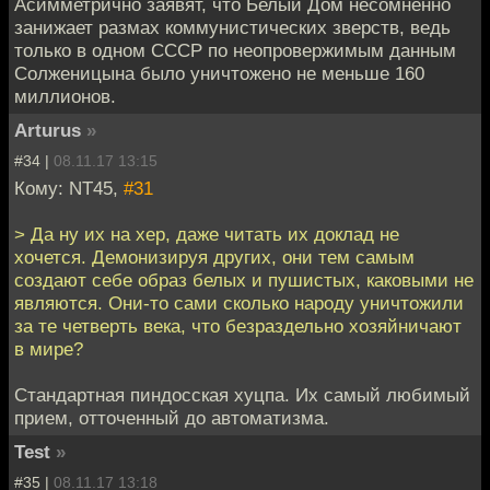
Асимметрично заявят, что Белый Дом несомненно
занижает размах коммунистических зверств, ведь
только в одном СССР по неопровержимым данным
Солженицына было уничтожено не меньше 160
миллионов.
Arturus
»
#34 |
08.11.17 13:15
Кому: NT45,
#31
> Да ну их на хер, даже читать их доклад не
хочется. Демонизируя других, они тем самым
создают себе образ белых и пушистых, каковыми не
являются. Они-то сами сколько народу уничтожили
за те четверть века, что безраздельно хозяйничают
в мире?
Стандартная пиндосская хуцпа. Их самый любимый
прием, отточенный до автоматизма.
Test
»
#35 |
08.11.17 13:18