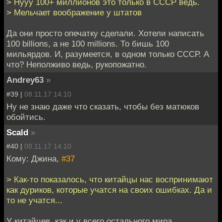
> Нууу 100+ миллионов это только в СССР ведь.
> Мельчает воображение у штатов
Да они просто опечатку сделали. Хотели написать
100 billions, а не 100 millions. То бишь 100
мильярдов. И, разумеется, в одном только СССР. А
что? Неполживо ведь, рукопожатно.
Andrey63
»
#39 |
08.11.17 14:10
Ну не знаю даже что сказать, чтобы без матюков
обойтись.
Scald
»
#40 |
08.11.17 14:10
Кому: Джина,
#37
> Как-то показалось, что китайцы нас воспринимают
как дуриков, которые учатся на своих ошибках. Да и
то не учатся...
У китайцев, как и у всего остального мира,