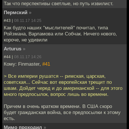
Так что перспективы светлые, но путь извилист.
Пермский
»
#43 |
08.11.17 14:25
Как будто наших "мыслителей" почитал, типа
Ройзмана, Варламова или Собчак. Ничего нового,
короче, не удивили
Arturus
»
#44 |
08.11.17 14:26
Кому: Finmaster,
#41
> Все империи рушатся -- римская, царская,
советская... Сейчас вот европейская трещит по
швам. Дойдет черед и до американской -- для этого
много предпосылок, вопрос лишь во времени.
Причем в очень кратком времени. В США скоро
будет гражданская война, все предпосылки к этому
есть.
Мимо проходил
»