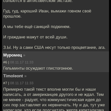
сольются в антисоветском экстазе.
Гуд, гуд, кароший Иван, вымажи говном своё
прошлое.
А мы тебе ещё санкций подкинем.
И граждане мажут от всей души.
З.Ы. Ну а сами США несут только процветание, ага.
Муромец
»
#6 |
08.11.17 11:33
Гельминты осуждают глистогонное.
Timoleont
»
#7 |
08.11.17 11:33
Примерно такой текст вполне могли бы и наши
написать, а от американцев другого и не ждал. Тем
не менее - радует, что коммунистическая идея до
сих пор заставляет их нервничать. Ну и да, тут уже
написали, что если подсчитать жертв капитализма,