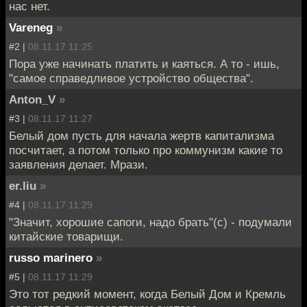
нас нет.
Vareneg
»
#2 |
08.11.17 11:25
Пора уже начинать платить и каяться. А то - ишь,
"самое справедливое устройство общества".
Anton_V
»
#3 |
08.11.17 11:27
Белый дом пусть для начала жертв капитализма
посчитает, а потом только про коммунизм какие то
заявления делает. Мрази.
er.liu
»
#4 |
08.11.17 11:29
"Значит, хорошие сапоги, надо брать"(с) - подумали
китайские товарищи.
russo marinero
»
#5 |
08.11.17 11:29
Это тот редкий момент, когда Белый Дом и Кремль