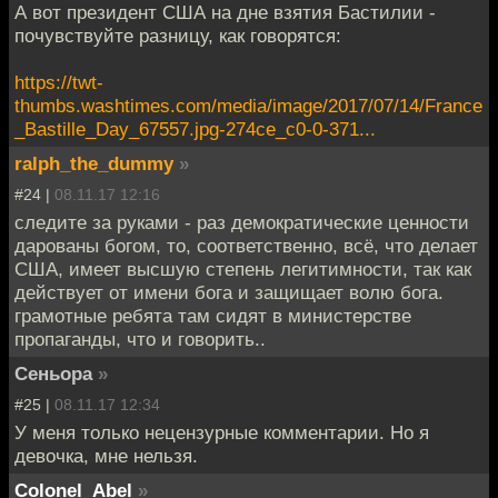
А вот президент США на дне взятия Бастилии -
почувствуйте разницу, как говорятся:
https://twt-
thumbs.washtimes.com/media/image/2017/07/14/France
_Bastille_Day_67557.jpg-274ce_c0-0-371...
ralph_the_dummy
»
#24 |
08.11.17 12:16
следите за руками - раз демократические ценности
дарованы богом, то, соответственно, всё, что делает
США, имеет высшую степень легитимности, так как
действует от имени бога и защищает волю бога.
грамотные ребята там сидят в министерстве
пропаганды, что и говорить..
Сеньора
»
#25 |
08.11.17 12:34
У меня только нецензурные комментарии. Но я
девочка, мне нельзя.
Colonel_Abel
»