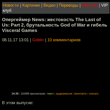
Новости
|
Картинки
|
Видео
|
Переводы
|
Магазин
|
VIP
клуб
Опергеймер News: жестокость The Last of
Us: Part 2, брутальность God of War и гибель
Visceral Games
08.11.17 13:01
|
Goblin
|
10 комментариев
14:39
|
116489 просмотров
|
текст
|
аудиоверсия
|
вконтакте
|
скачать
В этом выпуске: