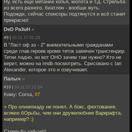
Ну, есть еще метание копья, молота и т.д. Стрельба
из всего разного, биатлон - вообще жуть.
Подожди, сейчас спонсоры подтянутся и всё станет
прекрасно!
DeD Pa3uH
»
#9 |
10.11.17 01:29
В "Ласт оф аз - 2" внимательными гражданами
среди глав.героев кроме теток замечен трансгендер.
Тетки ладно, но вот ОНО зачем там нужно? Кто не
верит, можно на imdb посмотреть. Срисовано с Ian
Alexander, которое это и озвучивает.
Палыч
»
#10 |
10.11.17 12:54
Кому: Corsa,
#7
> Про олимпиаду не понял. А бокс, фехтование,
всякие бОрьбы, чем они дружелюбнее Варкрафта,
например? :)
Стрельбу забыл!!!