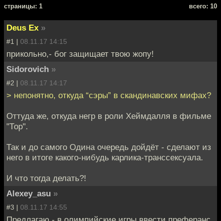
cтраницы: 1
всего: 10
Deus Ex
»
#1 |
08.11.17 14:15
прикольно,- бог защищает твою жопу!
Sidorovich
»
#2 |
08.11.17 14:17
> непонятно, откуда “сэры” в скандинавских мифах?
Оттуда же, откуда негр в роли Хеймдалля в фильме
"Тор".
Так и до самого Одина очередь дойдёт - сделают из
него в итоге какого-нибудь карлика-транссексуала.
И что тогда делать?!
Alexey_asu
»
#3 |
08.11.17 14:55
Предлагаю - в олимпийские игры ввести преферанс.