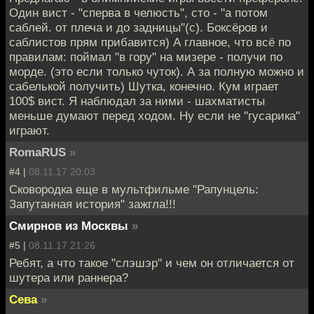
Один вист - "сперва в челюсть", сто - "а потом
саблей. от плеча и до задницы"(с). Боксёров и
саблистов прям прибавится) А главное, что всё по
правилам: поймал "в гору" на мизере - получи по
морде. (это если только чуток). А за полную можно и
сабелькой получить) Шутка, конечно. Кум играет
100$ вист. Я наблюдал за ними - шахматисты
меньше думают перед ходом. Ну если не "гусарика"
играют.
RomaRUS
»
#4 |
08.11.17 20:03
Сковородка еще в мультфильме "Рапунцель:
Запутанная история" зажгла!!!
Смирнов из Москвы
»
#5 |
08.11.17 21:26
Ребят, а что такое "слэшэр" и чем он отличается от
шутера или раннера?
Сева
»