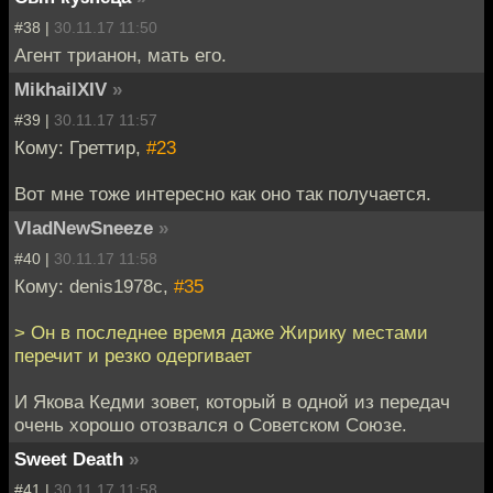
#38 |
30.11.17 11:50
Агент трианон, мать его.
MikhailXIV
»
#39 |
30.11.17 11:57
Кому: Греттир,
#23
Вот мне тоже интересно как оно так получается.
VladNewSneeze
»
#40 |
30.11.17 11:58
Кому: denis1978c,
#35
> Он в последнее время даже Жирику местами
перечит и резко одергивает
И Якова Кедми зовет, который в одной из передач
очень хорошо отозвался о Советском Союзе.
Sweet Death
»
#41 |
30.11.17 11:58