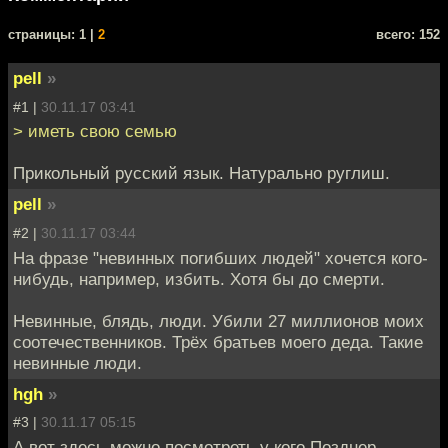
cтраницы: 1 |
2
всего: 152
pell
»
#1 |
30.11.17 03:41
> иметь свою семью
Прикольный русский язык. Натурально руглиш.
pell
»
#2 |
30.11.17 03:44
На фразе "невинных погибших людей" хочется кого-
нибудь, например, избить. Хотя бы до смерти.
Невинные, блядь, люди. Убили 27 миллионов моих
соотечественников. Трёх братьев моего деда. Такие
невинные люди.
hgh
»
#3 |
30.11.17 05:15
А вот здесь можно посмотреть у кого Позднер