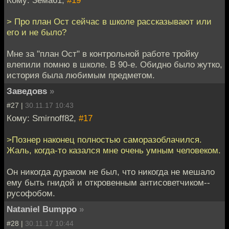
Кому: Зёма61,
#19
> Про план Ост сейчас в школе рассказывают или
его и не было?
Мне за "план Ост" в контрольной работе тройку
влепили помню в школе. В 90-е. Обидно было жутко,
история была любимым предметом.
Заведовs
»
#27 |
30.11.17 10:43
Кому: Smirnoff82,
#17
>Познер наконец полностью саморазоблачился.
Жаль, когда-то казался мне очень умным человеком.
Он никогда дураком не был, что никогда не мешало
ему быть гнидой и откровенным антисоветчиком--
русофобом.
Nataniel Bumppo
»
#28 |
30.11.17 10:44