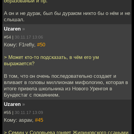
образованый и пр.
А он и не дурак, был бы дураком никто бы о нём и не
слышал.
Uzaren
»
#54 |
30.11.17 13:06
Кому: F1refly,
#50
> Может кто-то подсказать, в чём его ум
выражается?
В том, что он очень последовательно создает и
вливает в головы миллионам мифологию, которая в
итоге привела школьника из Нового Уренгоя в
Бундестаг с покаянием.
Uzaren
»
#55 |
30.11.17 13:09
Кому: aspav,
#45
> Семин у Соловьева гоняет Жириновского ссаными