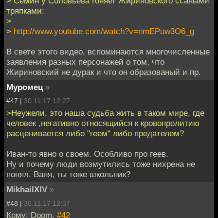
> Семин у Соловьева гоняет Жириновского ссаными
тряпками:
>
>
http://www.youtube.com/watch?v=nmEPuw3O6_g
В свете этого видео, вспоминаются многочисленные
заявления разных персонажей о том, что
Жириновский не дурак и что он образованый и пр.
Муромец
»
#47 |
30.11.17 12:27
>Неужели, это наша судьба жить в таком мире, где
человек ,негативно относящийся к кровопролитию
расценивается либо "геем" либо предателем?
Иван-то явно о своем. Особливо про геев.
Ну и почему люди возмутились тоже нихрена не
понял. Ваня, ты тоже школьник?
MikhailXIV
»
#48 |
30.11.17 12:37
Кому: Doom,
#42