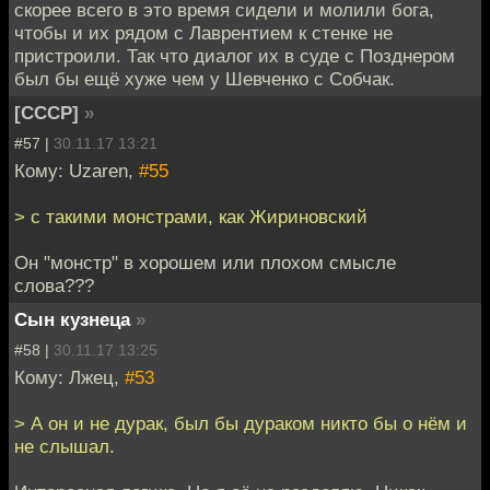
скорее всего в это время сидели и молили бога,
чтобы и их рядом с Лаврентием к стенке не
пристроили. Так что диалог их в суде с Позднером
был бы ещё хуже чем у Шевченко с Собчак.
[СССР]
»
#57 |
30.11.17 13:21
Кому: Uzaren,
#55
> с такими монстрами, как Жириновский
Он "монстр" в хорошем или плохом смысле
слова???
Сын кузнеца
»
#58 |
30.11.17 13:25
Кому: Лжец,
#53
> А он и не дурак, был бы дураком никто бы о нём и
не слышал.