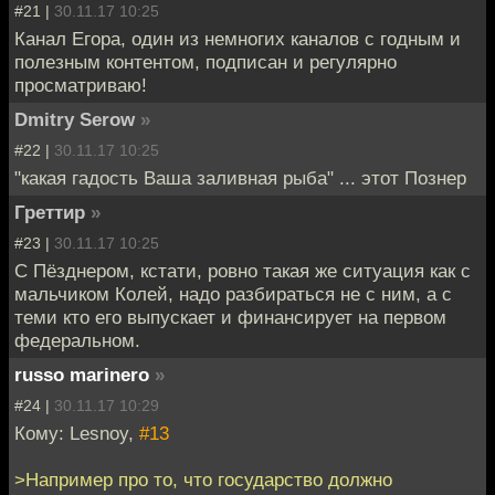
#21 |
30.11.17 10:25
Канал Егора, один из немногих каналов с годным и
полезным контентом, подписан и регулярно
просматриваю!
Dmitry Serow
»
#22 |
30.11.17 10:25
"какая гадость Ваша заливная рыба" ... этот Познер
Греттир
»
#23 |
30.11.17 10:25
С Пёзднером, кстати, ровно такая же ситуация как с
мальчиком Колей, надо разбираться не с ним, а с
теми кто его выпускает и финансирует на первом
федеральном.
russo marinero
»
#24 |
30.11.17 10:29
Кому: Lesnoy,
#13
>Например про то, что государство должно