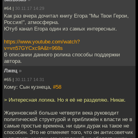
#64 |
30.11.17 14:29
Как раз вчера дочитал книгу Егора "Мы Твои Герои,
Россия!", атмосферна.
Ютуб канал Егора один из самых интересных.
https://www.youtube.com/watch?
v=vn57GYCxc9A&t=968s
В описании данного ролика способы поддержки
автора.
Лжец
»
#65 |
30.11.17 14:31
Кому: Сын кузнеца,
#58
> Интересная логика. Но я её не разделяю. Никак.
Жириновский больше четверти века руководит
политической структурой и приближён к власти не в
самые простые времена, ни один дурак на такое не
способен. Это не отменяет того, что он антисоветчик