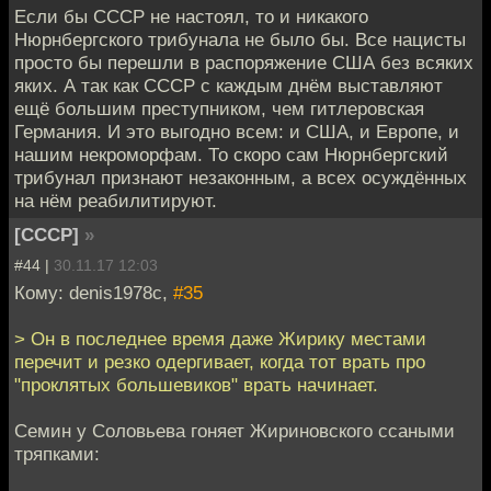
Если бы СССР не настоял, то и никакого
Нюрнбергского трибунала не было бы. Все нацисты
просто бы перешли в распоряжение США без всяких
яких. А так как СССР с каждым днём выставляют
ещё большим преступником, чем гитлеровская
Германия. И это выгодно всем: и США, и Европе, и
нашим некроморфам. То скоро сам Нюрнбергский
трибунал признают незаконным, а всех осуждённых
на нём реабилитируют.
[СССР]
»
#44 |
30.11.17 12:03
Кому: denis1978c,
#35
> Он в последнее время даже Жирику местами
перечит и резко одергивает, когда тот врать про
"проклятых большевиков" врать начинает.
Семин у Соловьева гоняет Жириновского ссаными
тряпками: