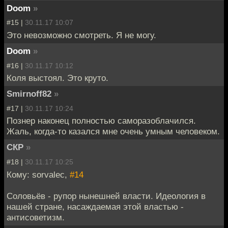
Doom
»
#15 |
30.11.17 10:07
Это невозможно смотреть. Я не могу.
Doom
»
#16 |
30.11.17 10:12
Коля выстоял. Это круто.
Smirnoff82
»
#17 |
30.11.17 10:24
Познер наконец полностью саморазоблачился.
Жаль, когда-то казался мне очень умным человеком.
СКР
»
#18 |
30.11.17 10:25
Кому: sorvalec,
#14
Соловьёв - рупор нынешней власти. Идеология в
нашей стране, насаждаемая этой властью -
антисоветизм.