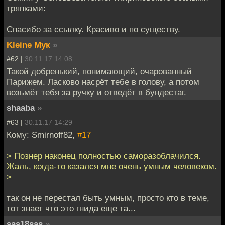
тряпками:
Спасибо за ссылку. Красиво и по существу.
Kleine Мук
»
#62 |
30.11.17 14:08
Такой добренький, понимающий, очарованный
Парижем. Ласково насрёт тебе в голову, а потом
возьмёт тебя за ручку и отведёт в бундестаг.
shaaba
»
#63 |
30.11.17 14:29
Кому: Smirnoff82,
#17
> Познер наконец полностью саморазоблачился.
Жаль, когда-то казался мне очень умным человеком.
>
так он не перестал быть умным, просто кто в теме,
тот знает что это гнида еще та...
sas18sas
»