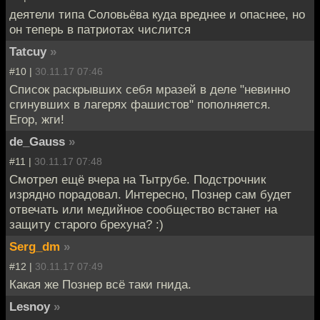
деятели типа Соловьёва куда вреднее и опаснее, но
он теперь в патриотах числится
Tatcuy
»
#10 |
30.11.17 07:46
Список раскрывших себя мразей в деле "невинно
сгинувших в лагерях фашистов" пополняется.
Егор, жги!
de_Gauss
»
#11 |
30.11.17 07:48
Смотрел ещё вчера на Тытрубе. Подстрочник
изрядно порадовал. Интересно, Познер сам будет
отвечать или медийное сообщество встанет на
защиту старого брехуна? :)
Serg_dm
»
#12 |
30.11.17 07:49
Какая же Познер всё таки гнида.
Lesnoy
»