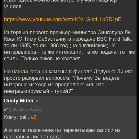
учился:
https://www.youtube.com/watch?v=GhvHLpSD1nE
Интервью первого премьер-министра Сингапура Ли
Кван Ю Тиму Себастьяну в передаче BBC Hard Talk,
то ли 1985, то ли 1986 год (на английском). У
интервьюера - те же интонации, та же подача, тот же
стиль. Только очков не хватает.
Но нашла коса на камень: в финале Дедушка Ли его
просто разорвал вопросом: "Почему Вы ведете
интервью исходя из предположения, что
инетрвьюируемый - тупой?"
Dusty Miller
»
#4 |
30.11.17 05:22
Кому: pell,
#2
А я вот в такие минуты перечитываю записи из
наградных листов деда.