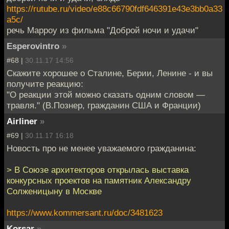
https://rutube.ru/video/e88c66790fdf646391e43e3bb0a33
a5c/
речь Марроу из фильма "Доброй ночи и удачи"
Esperovintro
»
#68 |
30.11.17 14:56
Скажите хорошее о Сталине, Берии, Ленине - и вы
получите реакцию:
"О реакции этой можно сказать одним словом —
травля." (В.Познер, гражданин США и Франции)
Airliner
»
#69 |
30.11.17 16:18
Новость про не менее уважаемого гражданина:
> В Союзе архитекторов открылась выставка
конкурсных проектов на памятник Александру
Солженицыну в Москве
https://www.kommersant.ru/doc/3481623
Korsar
»