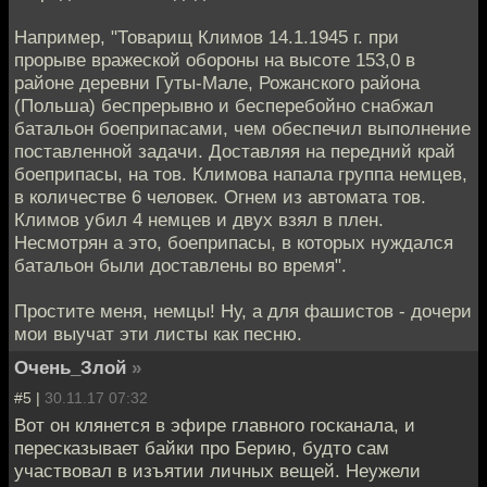
Например, "Товарищ Климов 14.1.1945 г. при
прорыве вражеской обороны на высоте 153,0 в
районе деревни Гуты-Мале, Рожанского района
(Польша) беспрерывно и бесперебойно снабжал
батальон боеприпасами, чем обеспечил выполнение
поставленной задачи. Доставляя на передний край
боеприпасы, на тов. Климова напала группа немцев,
в количестве 6 человек. Огнем из автомата тов.
Климов убил 4 немцев и двух взял в плен.
Несмотрян а это, боеприпасы, в которых нуждался
батальон были доставлены во время".
Простите меня, немцы! Ну, а для фашистов - дочери
мои выучат эти листы как песню.
Очень_Злой
»
#5 |
30.11.17 07:32
Вот он клянется в эфире главного госканала, и
пересказывает байки про Берию, будто сам
участвовал в изъятии личных вещей. Неужели