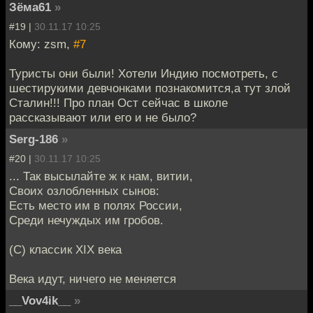
Зёма61
»
#19 |
30.11.17 10:25
Кому: zsm,
#7
Туристы они были! Хотели Индию посмотреть, с
шестирукими девчонками познакомится,а тут злой
Сталин!!! Про план Ост сейчас в школе
рассказывают или его и не было?
Serg-186
»
#20 |
30.11.17 10:25
... Так высылайте ж к нам, витии,
Своих озлобленных сынов:
Есть место им в полях России,
Среди нечуждых им гробов.
(С) классик XIX века
Века идут, ничего не меняется
__Vov4ik__
»