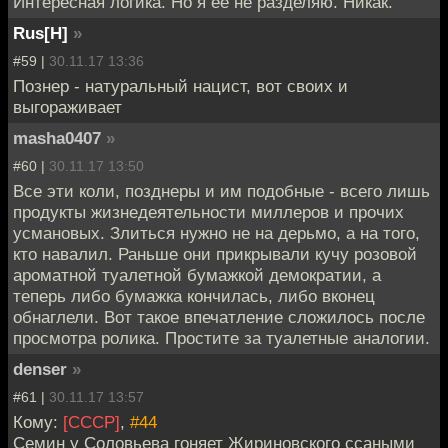
Интересная логика. Но я её не разделяю. Никак.
Rus[H]
»
#59 |
30.11.17 13:36
Познер - натуральный нацист, вот своих и
выгораживает
masha0407
»
#60 |
30.11.17 13:50
Все эти коли, позднеры и им подобные - всего лишь
продукты жизнедеятельности миллеров и прочих
усмановых. Злиться нужно не на дерьмо, а на того,
кто навалил. Раньше они прикрывали кучу розовой
ароматной туалетной бумажкой демократии, а
теперь либо бумажка кончилась, либо вконец
обнаглели. Вот такое впечатление сложилось после
просмотра ролика. Простите за туалетные аналогии.
denser
»
#61 |
30.11.17 13:57
Кому:
[СССР]
,
#44
Семин у Соловьева гоняет Жириновского ссаными