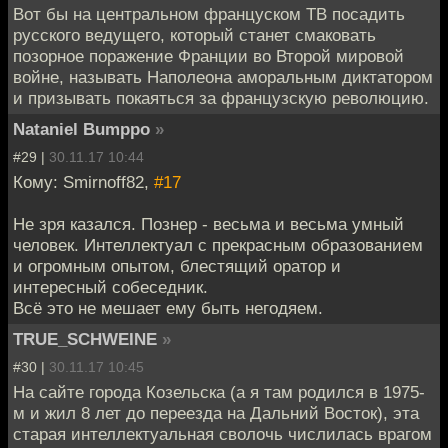
Вот бы на центральном француском ТВ посадить
русского ведущего, который станет смаковать
позорное поражение Франции во Второй мировой
войне, называть Наполеона аморальным диктатором
и призывать покаяться за французскую революцию.
Nataniel Bumppo
»
#29 |
30.11.17 10:44
Кому: Smirnoff82,
#17
Не зря казался. Познер - весьма и весьма умный
человек. Интеллектуал с прекрасным образованием
и огромным опытом, блестящий оратор и
интересный собеседник.
Всё это не мешает ему быть негодяем.
TRUE_SCHWEINE
»
#30 |
30.11.17 10:45
На сайте города Козельска (а я там родился в 1975-
м и жил 8 лет до переезда на Дальний Восток), эта
старая интеллектуальная сволочь числилась врагом