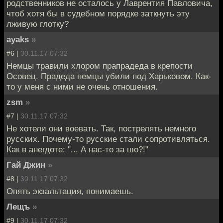
родственников не осталось у Лаврентия Павловича,
чтоб хотя бы в судебном порядке заткнуть эту
лживую глотку?
ayaks
»
#6 |
30.11.17 07:32
Немцы травили хлором прапрадеда в крепости
Осовец. Прадеда немцы убили под Харьковом. Как-
то у меня с ними не очень отношения.
zsm
»
#7 |
30.11.17 07:32
Не хотели они воевать. Так, пострелять немного
русских. Почему-то русские стали сопротивляться.
Как в анегдоте: "... А нас-то за шо?!"
Гай Джин
»
#8 |
30.11.17 07:32
Опять экзальтация, понимаешь.
Лещъ
»
#9 |
30.11.17 07:32