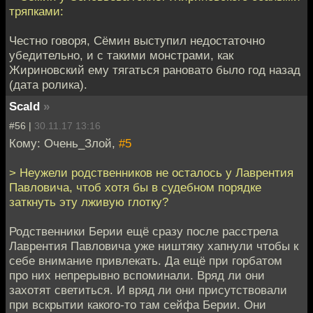
тряпками:
Честно говоря, Сёмин выступил недостаточно
убедительно, и с такими монстрами, как
Жириновский ему тягаться рановато было год назад
(дата ролика).
Scald
»
#56 |
30.11.17 13:16
Кому: Очень_Злой,
#5
> Неужели родственников не осталось у Лаврентия
Павловича, чтоб хотя бы в судебном порядке
заткнуть эту лживую глотку?
Родственники Берии ещё сразу после расстрела
Лаврентия Павловича уже ништяку хапнули чтобы к
себе внимание привлекать. Да ещё при горбатом
про них непрерывно вспоминали. Вряд ли они
захотят светиться. И вряд ли они присутствовали
при вскрытии какого-то там сейфа Берии. Они