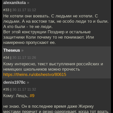
alexanikola
»
#33 |
30.11.17 11:12
Не хотели они воевать. С людьми не хотели. С
людьми. А на востоке так, не особо люди то и были.
А кто были - те не люди.
Вот этой конструкции Позднер и остальные
защитники Коли почему то не понимают. Или
намеренно пропускают ее.
Theseus
»
#34 |
30.11.17 11:26
Кому интересно, текст выступления российских и
немецких школьников можно прочесть
https://theins.ru/obshestvo/80615
denis1978c
»
#35 |
30.11.17 11:32
Кому: Лещъ,
#9
не знаю. Он в последнее время даже Жирику
местами перечит и резко одергивает, когда тот врать