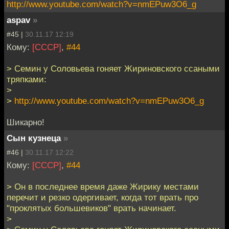
http://www.youtube.com/watch?v=nmEPuw3O6_g
aspav
»
#45 |
30.11.17 12:19
Кому:
[СССР]
,
#44
> Семин у Соловьева гоняет Жириновского ссаными
тряпками:
>
>
http://www.youtube.com/watch?v=nmEPuw3O6_g
Шикарно!
Сын кузнеца
»
#46 |
30.11.17 12:22
Кому:
[СССР]
,
#44
> Он в последнее время даже Жирику местами
перечит и резко одергивает, когда тот врать про
"проклятых большевиков" врать начинает.
>