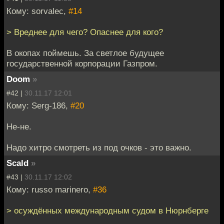
Кому: sorvalec,
#14
> Вреднее для чего? Опаснее для кого?
В окопах поймешь. За светлое будущее
государственной корпорации Газпром.
Doom
»
#42 |
30.11.17 12:01
Кому: Serg-186,
#20
Не-не.
Надо хитро смотреть из под очков - это важно.
Scald
»
#43 |
30.11.17 12:02
Кому: russo marinero,
#36
> осуждённых международным судом в Нюрнберге