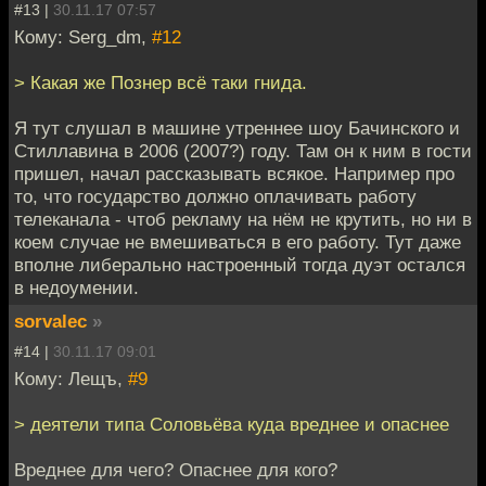
#13 |
30.11.17 07:57
Кому: Serg_dm,
#12
> Какая же Познер всё таки гнида.
Я тут слушал в машине утреннее шоу Бачинского и
Стиллавина в 2006 (2007?) году. Там он к ним в гости
пришел, начал рассказывать всякое. Например про
то, что государство должно оплачивать работу
телеканала - чтоб рекламу на нём не крутить, но ни в
коем случае не вмешиваться в его работу. Тут даже
вполне либерально настроенный тогда дуэт остался
в недоумении.
sorvalec
»
#14 |
30.11.17 09:01
Кому: Лещъ,
#9
> деятели типа Соловьёва куда вреднее и опаснее
Вреднее для чего? Опаснее для кого?