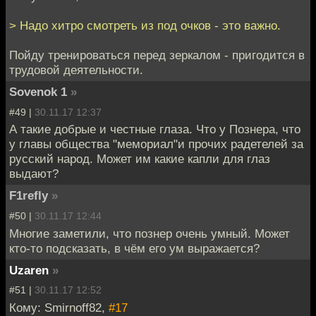
> Надо хитро смотреть из под очков - это важно.
Пойду тренироваться перед зеркалом - пригодится в
трудовой деятельности.
Sovenok 1
»
#49 |
30.11.17 12:37
А такие добрые и честные глаза. Что у Познера, что
у главы общества "мемориал"и прочих радетелей за
русский народ. Может им какие капли для глаз
выдают?
F1refly
»
#50 |
30.11.17 12:44
Многие заметили, что познер очень умный. Может
кто-то подсказать, в чём его ум выражается?
Uzaren
»
#51 |
30.11.17 12:52
Кому: Smirnoff82,
#17