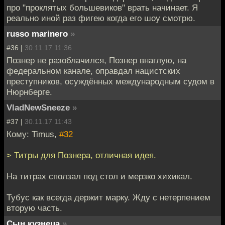
про "проклятых большевиков" врать начинает. Я
реально иной раз фигею когда его шоу смотрю.
russo marinero
»
#36 |
30.11.17 11:36
Познер не разоблачился, Познер внаглую, на
федеральном канале, оправдал нацистских
преступников, осуждённых международным судом в
Нюрнберге.
VladNewSneeze
»
#37 |
30.11.17 11:43
Кому: Timus,
#32
> Титры для Познера, отличная идея.
На титрах сползал под стол и мерзко хихикал.
Тубус как всегда держит марку. Жду с нетерпением
вторую часть.
Сын кузнеца
»