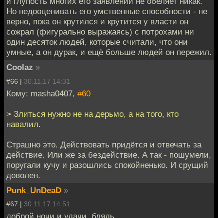
и глупость многих его заявлений не обеляет никак.
Но недооценивать его умственные способности - не
верно, пока он крутился и крутится у власти он
сожрал (фигурально выражаясь) с потрохами ни
один десяток людей, которые считали, что они
умные, а он дурак, и ещё больше людей он пережил.
Coolaz
»
#66 |
30.11.17 14:31
Кому: masha0407,
#60
> Злиться нужно не на дерьмо, а на того, кто
навалил.
Страшно это. Действовать придётся и отвечать за
действие. Или же за бездействие. А так - пошумели,
поругали кучу и разошлись спокойненько. И срущий
доволен.
Punk_UnDeaD
»
#67 |
30.11.17 14:51
доброй ночи и удачи, блядь