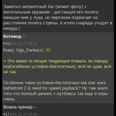
Заметил неприятный баг (может фичу) с
метательным оружием - дистанция его полета
меньше чем у лука, но персонаж подбегает на
расстояние полета стрелы, в итоге снаряды уходят в
никуда (
Котовод
»
#16 |
01.12.17 08:12
Кому: Ugo_Fantozzi,
#3
> Это какая то общая тенденция плакать по поводу
игр(особенно условно-бесплатных), всё не эдак, всё
не так.
Особенно таких условно-бесплатных как star wars
battlefront 2 & need for speed payback? Ну там мало
того что полный ценник + лутбоксы так еще и игры
говно.
Вовка-тренер
»
#17 |
01.12.17 09:14