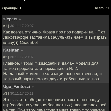
cтраницы: 1
всего: 31
slepets
»
#1 |
30.11.17 20:07
Как всегда отлично. Фраза про про подарки на НГ от
Люфтваффе заставила забулькать чаем и вытирать
клаву))) Спасибо!
Kashtan
»
#2 |
30.11.17 20:07
Главное, чтобы Физмодели и дамаж модели для
танков проработали нормально в Ил2.
На данный момент реализация посредственная, и
танковый парк всего из двух играбельных танков.
Ugo_Fantozzi
»
#3 |
30.11.17 20:11
Это какая то общая тенденция плакать по поводу
игр(особенно условно-бесплатных), всё не эдак, всё
не так. При этом зачастую тащат товар с торрентов.