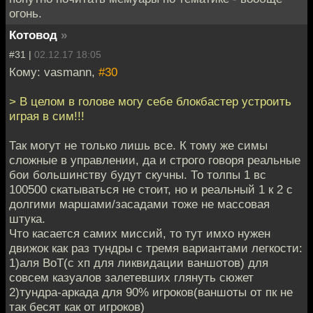
огонь.
Котовод
»
#31 |
02.12.17 18:05
Кому: vasmann,
#30
> В целом в голове могу себе блокбастер устроить
играя в сим!!!
Так могут не только лишь все. К тому же симы
сложные в управлении, да и строго говоря реальные
бои большинству будут скучны. То толпы 1 вс
100500 скатываться не стоит, но и реальный 1 к 2 с
долгими маршами/засадами тоже не массовая
штука.
Что касается самих миссий, то тут имхо нужен
движок как раз тундры с тремя вариантами легкости:
1)аля ВоТ(с хп для ликвидации ваншотов) для
совсем казуалов залетевших глянуть сюжет
2)тундра-аркада для 90% игроков(ваншоты от пк не
так бесят как от игроков)