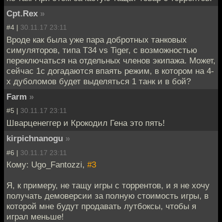
Cpt.Rex
»
#4 |
30.11.17 23:11
Вроде как была уже пара добротных танковых
симуляторов, типа Т34 vs Tiger, с возможностью
переключаться на отдельных членов экипажа. Может,
сейчас 1с догадаются впаять режим, в котором на 4-
х дуболомов будет выделяться 1 танк и в бой?
Farm
»
#5 |
30.11.17 23:11
Шварценеггер и Крокодил Гена это пять!
kirpichnanogu
»
#6 |
30.11.17 23:11
Кому: Ugo_Fantozzi,
#3
Я, к примеру, не тащу игры с торрентов, и я не хочу
получать демоверсии за полную стоимость игры, в
которой мне будут продавать лутбоксы, чтобы я
играл меньше!