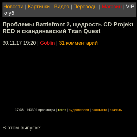
Новости
|
Картинки
|
Видео
|
Переводы
|
Магазин
|
VIP
клуб
Проблемы Battlefront 2, щедрость CD Projekt
RED и скандинавский Titan Quest
30.11.17 19:20
|
Goblin
|
31 комментарий
17:38
|
143394 просмотра
|
текст
|
аудиоверсия
|
вконтакте
|
скачать
В этом выпуске: