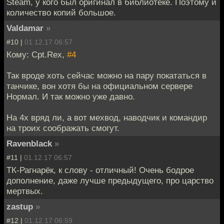
Steam, у кого был оригинал в библиотеке. Поэтому и
количество копий большое.
Valdamar
»
#10 |
01.12.17 06:57
Кому: Cpt.Rex,
#4
Так вроде хоть сейчас можно на пару покататься в
танчике, вон хотя бы на официальном сервере
Нормал. И так можно уже давно.
На 4х вряд ли, а вот мехвод, наводчик и командир
на троих соображать смогут.
Ravenblack
»
#11 |
01.12.17 06:57
ТК-Рагнарёк, к слову - отличный! Очень бодрое
дополнение, даже лучше предыдущего, про царство
мертвых.
zastup
»
#12 |
01.12.17 06:59