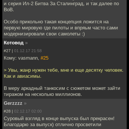
и серия Ил-2 Битва За Сталинград, и так далее по
ВоВ.
Особо прикольно такая концепция ложится на
первую мировую где пилоты и впряьм часто сами
модернизировали свои самолеты :)
Котовод
»
#27 |
01.12.17 21:58
Кому: vasmann,
#25
> Увы, жанр нужен тебе, мне и еще десятку человек.
Как и авиасимы.
В меру аркадный танкосим с сюжетом может зайти
тиражом на несколько миллионов.
Gerzzzz
»
#28 |
02.12.17 02:00
Суровый взгляд в конце выпуска был прекрасен!
Благодарю за выпуск) отлично просветили