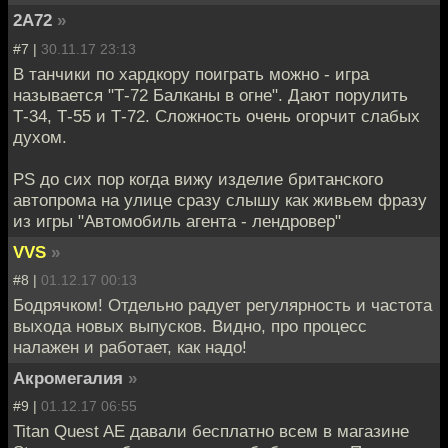
2A72
»
#7 |
30.11.17 23:13
В танчики по хардкору поиграть можно - игра
называется "Т-72 Балканы в огне". Дают порулить
Т-34, Т-55 и Т-72. Сложность очень огорчит слабых
духом.
PS до сих пор когда вижу изделие британского
автопрома на улице сразу слышу как живьем фразу
из игры "Автомобиль агента - лендровер"
VVS
»
#8 |
01.12.17 00:13
Бодрячком! Отдельно радует регулярность и частота
выхода новых выпусков. Видно, про процесс
налажен и работает, как надо!
Акромегалия
»
#9 |
01.12.17 06:55
Titan Quest AE давали бесплатно всем в магазине