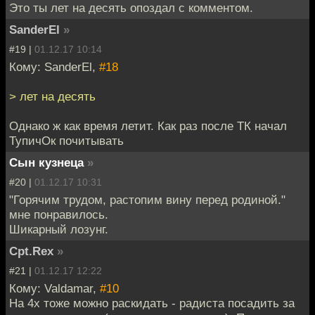
Это ты лет на десять опоздал с комментом.
SanderEl
»
#19 |
01.12.17 10:14
Кому: SanderEl,
#18
> лет на десять
Однако ж как время летит. Как раз после ТК начал
ТупичОк почитывать
Сын кузнеца
»
#20 |
01.12.17 10:31
"Горячим трудом, растопим вину перед родиной."
мне понравилось.
Шикарный лозунг.
Cpt.Rex
»
#21 |
01.12.17 12:22
Кому: Valdamar,
#10
На 4х тоже можно раскидать - радиста посадить за