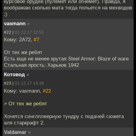
курсовое орудие (пулемет или огнемет). Правда, я
воображаю сколько мата тогда польется на мехводов
;)
vasmann
»
#22 |
01.12.17 12:51
Кому: 2A72,
#7
От тех же ребят
Есть еще не менее крутая Steel Armor: Blaze of ware
Стальная ярость: Харьков 1942
Котовод
»
#23 |
01.12.17 14:36
Кому: vasmann,
#22
> От тех же ребят
Хочется синглплеерную тундру с подачей сюжета
аля старкрафт 2.
Valdamar
»