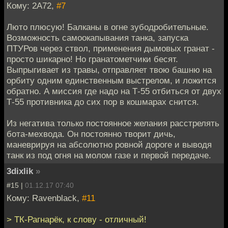
Кому: 2A72,
#7
Люто плюсую! Балканы в огне зубодробительные.
Возможность самоокапывания танка, запуска
ПТУРов через ствол, применения дымовых гранат -
просто шикарно! Но гранатометчики бесят.
Выпрыгивает из травы, отправляет твою башню на
орбиту одним единственным выстрелом, и ложится
обратно. А миссия где надо на Т-55 отбиться от двух
Т-55 противника до сих пор в кошмарах снится.
Из негатива только постоянное желания расстрелять
бота-мехвода. Он постоянно творит дичь,
маневрируя на абсолютно ровной дороге и выводя
танк из под огня на молом газе и первой передаче.
3dixlik
»
#15 |
01.12.17 07:40
Кому: Ravenblack,
#11
> ТК-Рагнарёк, к слову - отличный!