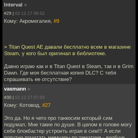
Interval
»
#29 |
02.12.17 06:52
Кому: Акромегалия,
#9
> Titan Quest AE давали бесплатно всем в магазине
Steam, у кого был оригинал в библиотеке.
Давно играю как и в Titan Quest в Steam, так и в Grim
Dawn. Где моя бесплатная копия DLC? С тебя
спрашивать ее отсутствие?
vasmann
»
#30 |
02.12.17 07:03
Кому: Котовод,
#27
Это да. Но я чето про танкосим который сим
подумал. Мне такие по душе. В целом в голове могу
себе блокбастер устроить играя в сим!!! А если
попутно почитать мемуары по тематике - вообще