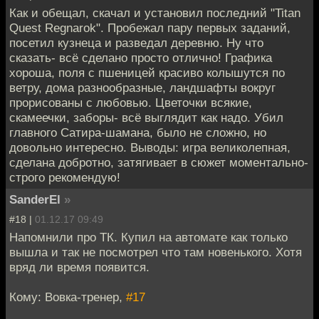
Как и обещал, скачал и установил последний "Titan
Quest Regnarok". Пробежал пару первых заданий,
посетил кузнеца и разведал деревню. Ну что
сказать- всё сделано просто отлично! Графика
хороша, поля с пшеницей красиво колышутся по
ветру, дома разнообразные, ландшафты вокруг
прорисованы с любовью. Цветочки всякие,
скамеечки, заборы- всё выглядит как надо. Убил
главного Сатира-шамана, было не сложно, но
довольно интересно. Выводы: игра великолепная,
сделана добротно, затягивает в сюжет моментально-
строго рекомендую!
SanderEl
»
#18 |
01.12.17 09:49
Напомнили про ТК. Купил на автомате как только
вышла и так не посмотрел что там новенького. Хотя
вряд ли время появится.
Кому: Вовка-тренер,
#17