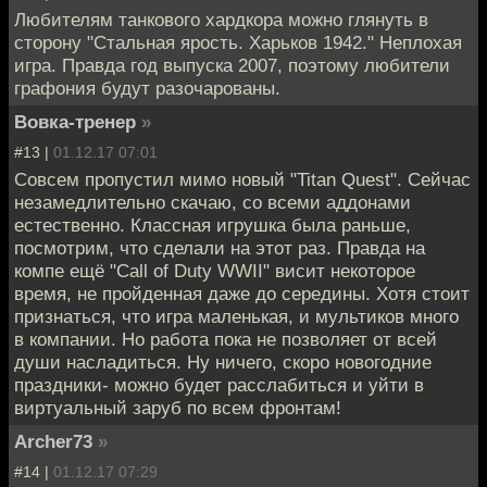
Любителям танкового хардкора можно глянуть в
сторону "Стальная ярость. Харьков 1942." Неплохая
игра. Правда год выпуска 2007, поэтому любители
графония будут разочарованы.
Вовка-тренер
»
#13 |
01.12.17 07:01
Совсем пропустил мимо новый "Titan Quest". Сейчас
незамедлительно скачаю, со всеми аддонами
естественно. Классная игрушка была раньше,
посмотрим, что сделали на этот раз. Правда на
компе ещё "Call of Duty WWII" висит некоторое
время, не пройденная даже до середины. Хотя стоит
признаться, что игра маленькая, и мультиков много
в компании. Но работа пока не позволяет от всей
души насладиться. Ну ничего, скоро новогодние
праздники- можно будет расслабиться и уйти в
виртуальный заруб по всем фронтам!
Archer73
»
#14 |
01.12.17 07:29