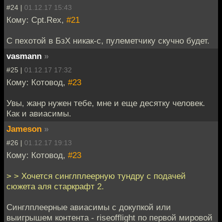
#24 |
01.12.17 15:43
Кому: Cpt.Rex,
#21
С пехотой в БзХ никак-с, пулеметчику скучно будет.
vasmann
»
#25 |
01.12.17 17:32
Кому: Котовод,
#23
Увы, жанр нужен тебе, мне и еще десятку человек.
Как и авиасимы.
Jameson
»
#26 |
01.12.17 19:13
Кому: Котовод,
#23
> > Хочется синглплеерную тундру с подачей
сюжета аля старкрафт 2.
Синглплеерные авиасимы с докупкой или
выигрышем контента - riseofflight по первой мировой