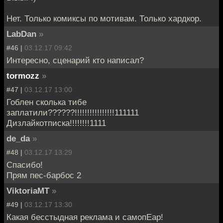
Нет. Только комиксы по мотивам. Только хардкор.
LabDan
»
#46 |
03.12.17 09:42
Интересно, сценарий кто написал?
tormozz
»
#47 |
03.12.17 13:00
Гоблен сколька тибе
заплатили??????!!!!!!!!!!!!!!!!111111
Дизлайкотписка!!!!!!!!1111
de_da
»
#48 |
03.12.17 13:29
Спасибо!
Прям пес-барбос 2
ViktoriaMT
»
#49 |
03.12.17 13:30
Какая бесстыдная реклама и самопЕар!