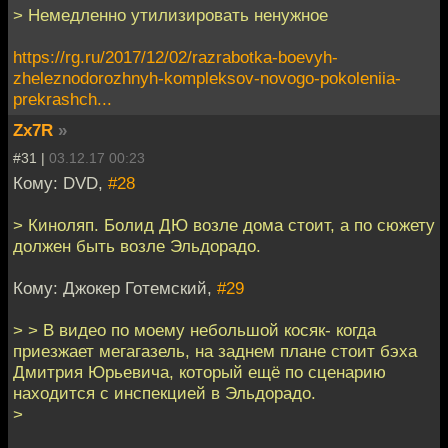
> Немедленно утилизировать ненужное
https://rg.ru/2017/12/02/razrabotka-boevyh-
zheleznodorozhnyh-kompleksov-novogo-pokoleniia-
prekrashch...
Zx7R
»
#31 |
03.12.17 00:23
Кому: DVD,
#28
> Киноляп. Болид ДЮ возле дома стоит, а по сюжету
должен быть возле Эльдорадо.
Кому: Джокер Готемский,
#29
> > В видео по моему небольшой косяк- когда
приезжает мегагазель, на заднем плане стоит бэха
Дмитрия Юрьевича, который ещё по сценарию
находится с инспекцией в Эльдорадо.
>