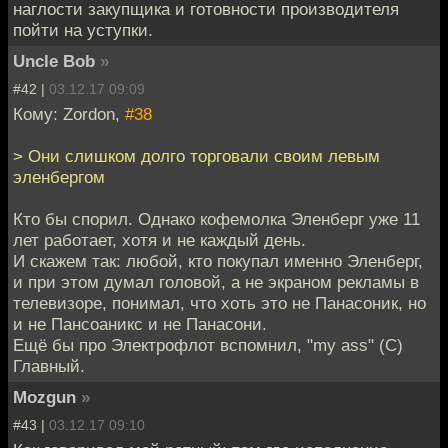
наглости закупщика и готовности производителя
пойти на уступки.
Uncle Bob
»
#42 |
03.12.17 09:09
Кому: Zordon,
#38
> Они слишком долго торговали своим левым
эленбергом
Кто бы спорил. Однако кофемолка Эленберг уже 11
лет работает, хотя и не каждый день.
И скажем так: любой, кто покупал именно Эленберг,
и при этом думал головой, а не экраном рекламы в
телевизоре, понимал, что хоть это не Панасоник, но
и не Пансоаникс и не Панасони.
Ещё бы про Электрофлот вспомнил, "my ass" (C)
Главный.
Mozgun
»
#43 |
03.12.17 09:10