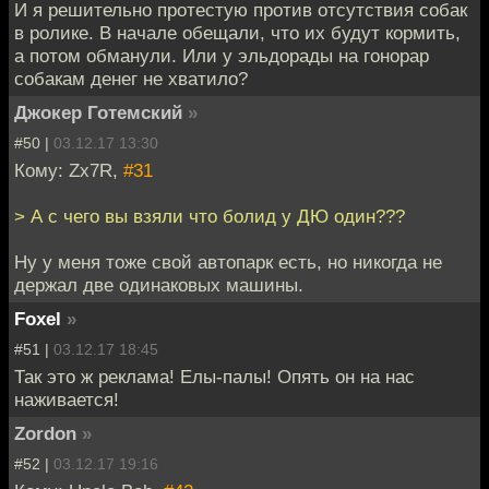
И я решительно протестую против отсутствия собак
в ролике. В начале обещали, что их будут кормить,
а потом обманули. Или у эльдорады на гонорар
собакам денег не хватило?
Джокер Готемский
»
#50 |
03.12.17 13:30
Кому: Zx7R,
#31
> А с чего вы взяли что болид у ДЮ один???
Ну у меня тоже свой автопарк есть, но никогда не
держал две одинаковых машины.
Foxel
»
#51 |
03.12.17 18:45
Так это ж реклама! Елы-палы! Опять он на нас
наживается!
Zordon
»
#52 |
03.12.17 19:16