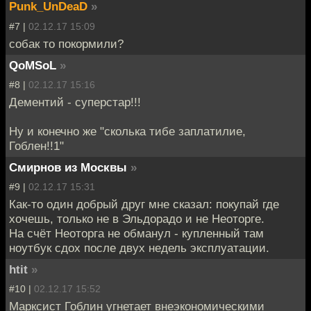
Punk_UnDeaD
»
#7 |
02.12.17 15:09
собак то покормили?
QoMSoL
»
#8 |
02.12.17 15:16
Дементий - суперстар!!!
Ну и конечно же "сколька тибе заплатилие,
Гоблен!!1"
Смирнов из Москвы
»
#9 |
02.12.17 15:31
Как-то один добрый друг мне сказал: покупай где
хочешь, только не в Эльдорадо и не Неоторге.
На счёт Неоторга не обманул - купленный там
ноутбук сдох после двух недель эксплуатации.
htit
»
#10 |
02.12.17 15:52
Марксист Гоблин угнетает внеэкономическими