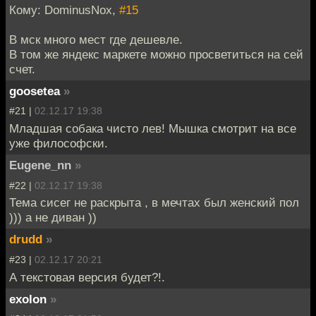
Кому: DominusNox,
#15
В мск много мест где дешевле.
В том же яндекс маркете можно просветиться на сей
счет.
goosetea
»
#21 |
02.12.17 19:38
Младшая собака чисто лев! Мышка смотрит на все
уже философски.
Eugene_nn
»
#22 |
02.12.17 19:38
Тема сисег не раскрыта , в мечтах был женский пол
))) а не диван ))
drudd
»
#23 |
02.12.17 20:21
А текстовая версия будет?!.
exolon
»