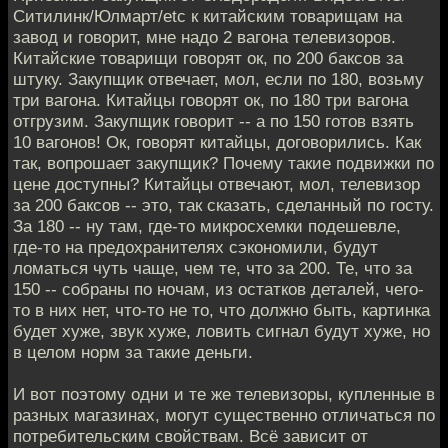
Ситилинк/Юлмарт/etc к китайским товарищам на
завод и говорит, мне надо 2 вагона телевизоров.
Китайские товарищи говорят ок, по 200 баксов за
штуку. Закупщик отвечает, мол, если по 180, возьму
три вагона. Китайцы говорят ок, по 180 три вагона
отгрузим. Закупщик говорит -- а по 150 готов взять
10 вагонов! Ок, говорят китайцы, договорились. Как
так, вопрошает закупщик? Почему такие подвижки по
цене доступны? Китайцы отвечают, мол, телевизор
за 200 баксов -- это, так сказать, сделанный по госту.
За 180 -- ну там, где-то микросхемки подешевле,
где-то на предохранителях сэкономили, будут
ломаться чуть чаще, чем те, что за 200. Те, что за
150 -- собраны по ночам, из остатков деталей, чего-
то в них нет, что-то не то, что должно быть, картинка
будет хуже, звук хуже, ловить сигнал будут хуже, но
в целом норм за такие деньги.
И вот поэтому одни и те же телевизоры, купленные в
разных магазинах, могут существенно отличаться по
потребительским свойствам. Всё зависит от