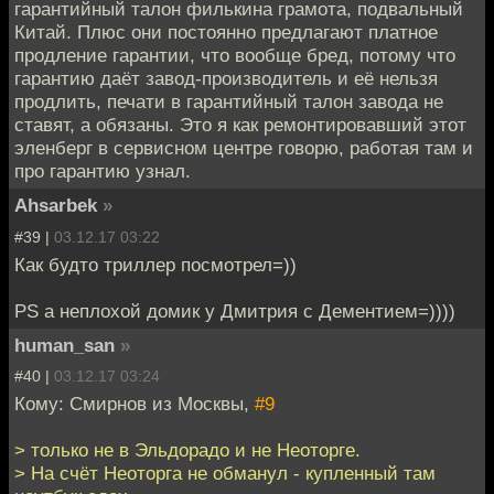
гарантийный талон филькина грамота, подвальный
Китай. Плюс они постоянно предлагают платное
продление гарантии, что вообще бред, потому что
гарантию даёт завод-производитель и её нельзя
продлить, печати в гарантийный талон завода не
ставят, а обязаны. Это я как ремонтировавший этот
эленберг в сервисном центре говорю, работая там и
про гарантию узнал.
Ahsarbek
»
#39 |
03.12.17 03:22
Как будто триллер посмотрел=))
PS а неплохой домик у Дмитрия с Дементием=))))
human_san
»
#40 |
03.12.17 03:24
Кому: Смирнов из Москвы,
#9
> только не в Эльдорадо и не Неоторге.
> На счёт Неоторга не обманул - купленный там