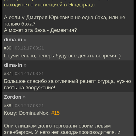
находится с инспекцией в Эльдорадо.
А если у Дмитрия Юрьевича не одна бэха, или не
только бэха?
А может эта бэха - Дементия?
dima-in
»
#36 |
03.12.17 03:21
Поучительно, теперь буду все делать вовремя :)
dima-in
»
#37 |
03.12.17 03:21
Большое спасибо за отличный рецепт огурца, нужно
взять на вооружение!
Zordon
»
#38 |
03.12.17 03:21
Кому: DominusNox,
#15
Они слишком долго торговали своим левым
эленбергом. У него нет завода-производителя, и