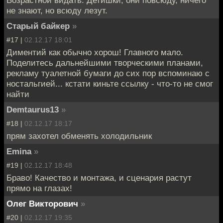
Возрастной видать. Детишки, они повсюду, ничего
не знают, но всюду лезут.
Старый байкер
»
#17 |
02.12.17 18:01
Диментий как обычно хорош! Главного мало.
Поделитесь дальнейшими творческими планами,
рекламу туалетной бумаги до сих пор вспоминаю с
ностальгией... кстати киньте ссылку - что-то не смог
найти
Demtaurus13
»
#18 |
02.12.17 18:17
прям захотел обменять холодильник
Emina
»
#19 |
02.12.17 18:48
Браво! Качество и монтажа, и сценария растут
прямо на глазах!
Олег Викторович
»
#20 |
02.12.17 19:35