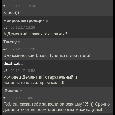
#2 |
02.12.17 13:24
класс)))
микроэлектронщик
»
#3 |
02.12.17 13:26
А Дементий ловкач, ох ловкач!!!
Tatcuy
»
#4 |
02.12.17 13:38
Экономический базис Тупичка в действии!
deaf-cat
»
#5 |
02.12.17 13:52
молодец Дементий! старательный и
исполнительный, прям как я!!!
iХомяк
»
#6 |
02.12.17 14:01
Гоблен, скока тебе занесли за рекламу??! :)) Срочно
давай отечет по всем финансовым махинациям!