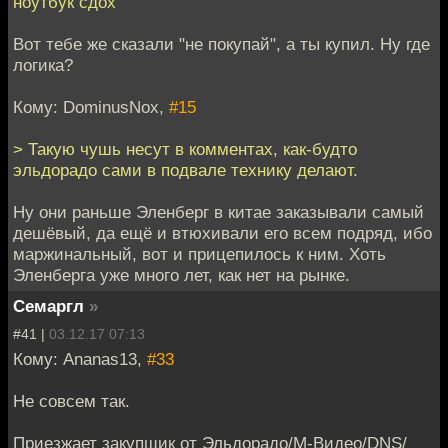
ноутбук сдох
Вот тебе же сказали "не покупай", а ты купил. Ну где
логика?
Кому: DominusNox,
#15
> Такую чушь несут в комментах, как-будто
эльдорадо сами в подвале технику делают.
Ну они раньше Эленберг в китае заказывали самый
дешёвый, да ещё и втюхивали его всем подряд, ибо
маржинальный, вот и прицепилось к ним. Хоть
Эленберга уже много лет, как нет на рынке.
Семаргл
»
#41 |
03.12.17 07:13
Кому: Ananas13,
#33
Не совсем так.
Приезжает закупщик от Эльдорадо/М-Видео/DNS/