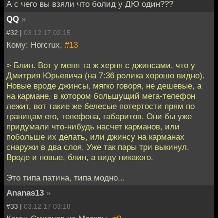
А с чего вы взяли что болид у ДЮ один???
QQ
»
#32 |
03.12.17 02:15
Кому: Horcrux,
#13
> Блин. Вот у меня та ж херня с джинсами, что у
Дмитрия Юрьевича (на 7:36 ролика хорошо видно).
Новые вроде джинсы, мягко говоря, не дешевые, а
на кармане, в котором большущий мега-телефон
лежит, вот такие же белесые потертости прям по
границам его, телефона, габаритов. Они бы уже
придумали что-нибудь насчет карманов, или
побольше их делать, или джинсу на карманах
снаружи в два слоя. Уже так пары три выкинул.
Вроде и новые, блин, а виду никакого.
Это типа патина, типа модно...
Ananas13
»
#33 |
03.12.17 03:18