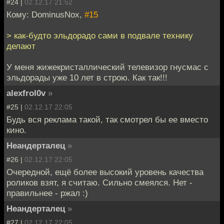
#24 |
02.12.17 21:52
Кому: DominusNox,
#15
> как-будто эльдорадо сами в подвале технику
делают
У меня жижекристаллический телевизор гнусмас с
эльдорады уже 10 лет в строю. Как так!!!
alexfrol0v
»
#25 |
02.12.17 22:05
Будь вся реклама такой, так смотрел бы ее вместо
кино.
Неандерталец
»
#26 |
02.12.17 22:05
Очередной, ещё более высокий уровень качества
роликов взят, я считаю. Сильно смеялся. Нет -
правильнее - ржал :)
Неандерталец
»
#27 |
02.12.17 22:05