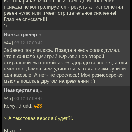
Как говаривал мой ротный: там где исполнение
приказа не контролируется - результат исполнения
равен нулю или имеет отрицательное значение!
Глаз не спускать!!!
:)
Вовка-тренер
»
#44 |
03.12.17 09:42
Забавно получилось. Правда я весь ролик думал,
что в финале Дмитрий Юрьевич со второй
стиральной машинкой из Эльдорадо вернется, и они
вместе с Дементием удивятся, что машинки купили
одинаковые. А нет- не срослось! Моя режиссерская
мысль пошла в другом направлении : )
Неандерталец
»
#45 |
03.12.17 09:42
Кому: drudd,
#23
> А текстовая версия будет?!.
Ыыы. :)