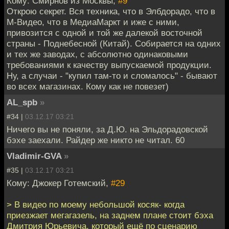
Кому: Смирнов из Москвы,
#9
Открою секрет. Вся техника, что в Элбдорадо, что в
М-Видео, что в МедиаМаркт и иже с ними,
привозится с одной и той же далекой восточной
страны - Поднебесной (Китай). Собирается на одних
и тех же заводах, с абсолютно одинаковыми
требованиями к качеству выпускаемой продукции.
Ну, а случаи - "купил там-то и сломалось" - бывают
во всех магазинах. Кому как не повезет)
AL_spb
»
#34 |
03.12.17 03:21
Ничего вы не поняли, за Д.Ю. на Эльдорадовской
бэхе заехали. Райдер же никто не читал. 60
Vladimir-GVA
»
#35 |
03.12.17 03:21
Кому: Джокер Готемский,
#29
> В видео по моему небольшой косяк- когда
приезжает мегагазель, на заднем плане стоит бэха
Дмитрия Юрьевича, который ещё по сценарию