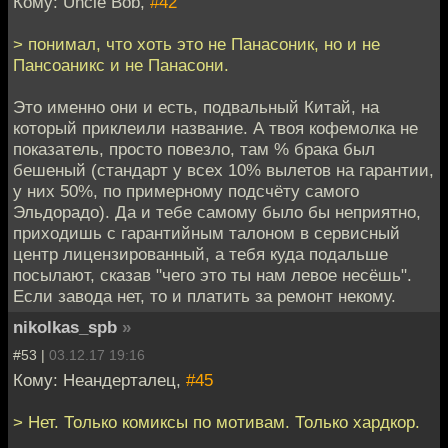
Кому: Uncle Bob,
#42
> понимал, что хоть это не Панасоник, но и не
Пансоаникс и не Панасони.
Это именно они и есть, подвальный Китай, на
который приклеили название. А твоя кофемолка не
показатель, просто повезло, там % брака был
бешеный (стандарт у всех 10% вылетов на гарантии,
у них 50%, по примерному подсчёту самого
Эльдорадо). Да и тебе самому было бы неприятно,
приходишь с гарантийным талоном в сервисный
центр лицензированный, а тебя куда подальше
посылают, сказав "чего это ты нам левое несёшь".
Если завода нет, то и платить за ремонт некому.
nikolkas_spb
»
#53 |
03.12.17 19:16
Кому: Неандерталец,
#45
> Нет. Только комиксы по мотивам. Только хардкор.