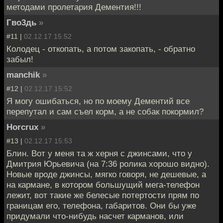
методами пролетария Дементия!!!
Гво3дь
»
#11 |
02.12.17 15:52
Колодец - откопать, а потом закопать, - обратно
забыл!
manchik
»
#12 |
02.12.17 15:52
Я могу ошибаться, но по моему Дементий все
перепутал и сам съел корм, а не собак покормил?
Horcrux
»
#13 |
02.12.17 15:53
Блин. Вот у меня та ж херня с джинсами, что у
Дмитрия Юрьевича (на 7:36 ролика хорошо видно).
Новые вроде джинсы, мягко говоря, не дешевые, а
на кармане, в котором большущий мега-телефон
лежит, вот такие же белесые потертости прям по
границам его, телефона, габаритов. Они бы уже
придумали что-нибудь насчет карманов, или