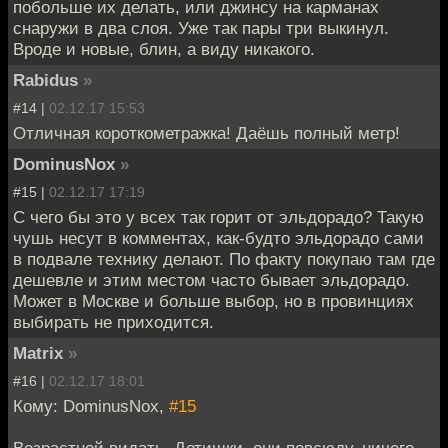
побольше их делать, или джинсу на карманах
снаружи в два слоя. Уже так пары три выкинул.
Вроде и новые, блин, а виду никакого.
Rabidus
»
#14 |
02.12.17 15:53
Отличная короткометражка! Даёшь полный метр!
DominusNox
»
#15 |
02.12.17 17:19
С чего бы это у всех так горит от эльдорадо? Такую
чушь несут в комментах, как-будто эльдорадо сами
в подвале технику делают. По факту покупаю там где
дешевле и этим местом часто бывает эльдорадо.
Может в Москве и больше выбор, но в провинциях
выбирать не приходится.
Matrix
»
#16 |
02.12.17 18:01
Кому: DominusNox,
#15