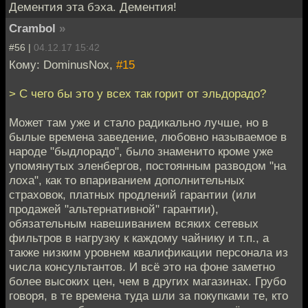
Дементия эта бэха. Дементия!
Crambol
»
#56 |
04.12.17 15:42
Кому: DominusNox,
#15
> С чего бы это у всех так горит от эльдорадо?
Может там уже и стало радикально лучше, но в
былые времена заведение, любовно называемое в
народе "быдлорадо", было знаменито кроме уже
упомянутых эленбергов, постоянным разводом "на
лоха", как то впариванием дополнительных
страховок, платных продлений гарантии (или
продажей "альтернативной" гарантии),
обязательным навешиванием всяких сетевых
фильтров в нагрузку к каждому чайнику и т.п., а
также низким уровнем квалификации персонала из
числа консультантов. И всё это на фоне заметно
более высоких цен, чем в других магазинах. Грубо
говоря, в те времена туда шли за покупками те, кто