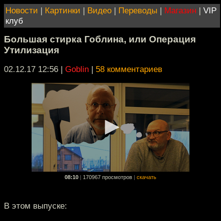
Новости
|
Картинки
|
Видео
|
Переводы
|
Магазин
|
VIP
клуб
Большая стирка Гоблина, или Операция
Утилизация
02.12.17 12:56
|
Goblin
|
58 комментариев
08:10
|
170967 просмотров
|
скачать
В этом выпуске: