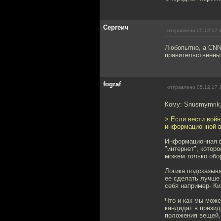
Сергеич
отправлено 05.12.17 
Любопытно, а CNN 
правительственны
fograf
отправлено 05.12.17 
Кому: Snusmymrik
> Если вести войн
информационной в
Информационная в
"интернет", котор
можем только обор
Логика подсказыв
ее сделать лучше 
себя например- Ки
Что и как мы може
кандидат в презид
положения вещей, 