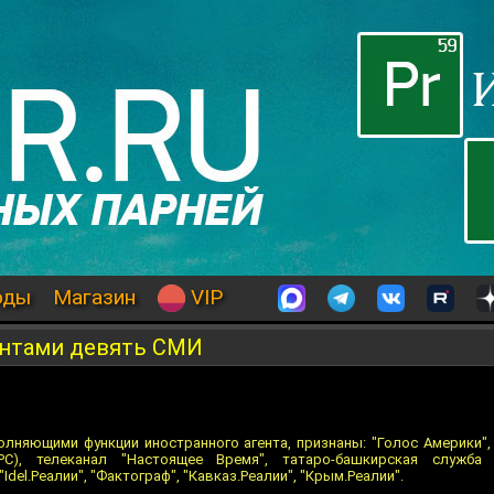
оды
Магазин
VIP
нтами девять СМИ‍
лняющими функции иностранного агента, признаны: "Голос Америки",
РС), телеканал "Настоящее Время", татаро-башкирская служба
, "Idel.Реалии", "Фактограф", "Кавказ.Реалии", "Крым.Реалии".