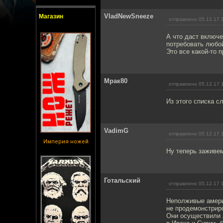
VladNewSneeze
Магазин
отправлено 05.12.17 
А что даст включе
потребовать любой
Это все какой-то 
Мрак80
отправлено 05.12.17 
Из этого списка с
VadimG
отправлено 05.12.17 
Империя ножей
Ну теперь заживе
Готальский
отправлено 05.12.17 
Неполживые амери
не продемонстриро
Они осуществили 