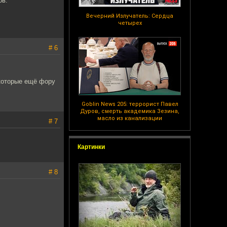
ов."
Вечерний Излучатель: Сердца
четырех
# 6
 которые ещё фору
Goblin News 205: террорист Павел
Дуров, смерть академика Зезина,
масло из канализации
# 7
Картинки
# 8