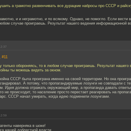
ушить а грамотно развенчивать все дурацкие набросы про СССР и райск
рамотно, и и неграмотно, и по всякому. Однако, не помогло. Если вести 
 любом случае проиграешь. Результат нашего ведения информационной 
12:37
,
#11
у только обороняясь, то в любом случае проиграешь. Результат нашего 
ойны ты можешь видеть за окном.
йна СССР была проиграна именно на своей территории. Но она проигран
агандировал. А потому, что пропагандируемые лозунги не совпадали с те
ом. Идея должна отражать окружающий мир, а пропаганда давать ответы
го не происходит, то население просто перестает реагировать на пропага
арс. СССР начал умирать, когда идею подменили лозунгами.
12:59
агенты наверняка в шоке!
га нашей доблестной власти.