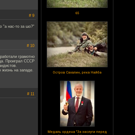
65
# 9
 "а нас-то за шо?"
# 10
 работали грамотно
ца. Проиграл СССР
андистов.
 жизнь на западе.
Остров Сахалин, река Найба
# 11
Медаль ордена "За заслуги перед