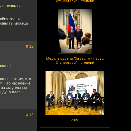
Отечеством" II степени
ую жизнь на
войну только
войны ты можешь
# 12
Медаль ордена "За заслуги перед
Отечеством" II степени
ведения
а не потому, что
м, что население
 на актуальные
нду, а идея
# 13
РВИО