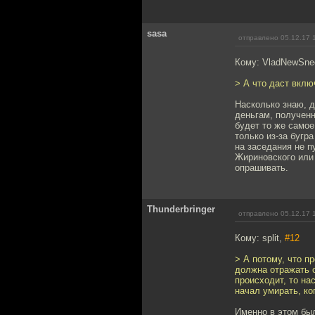
sasa
отправлено 05.12.17 
Кому: VladNewSne
> А что даст вклю
Насколько знаю, д
деньгам, полученн
будет то же самое
только из-за бугра
на заседания не п
Жириновского или 
опрашивать.
Thunderbringer
отправлено 05.12.17 
Кому: split,
#12
> А потому, что п
должна отражать о
происходит, то на
начал умирать, ко
Именно в этом был