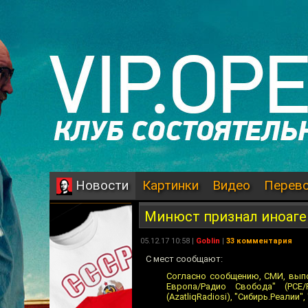
Картинки
Видео
Перев
Новости
Минюст признал иноаге
05.12.17 10:58 |
Goblin
|
33 комментария
С мест сообщают:
Согласно сообщению, СМИ, выпо
Европа/Радио Свобода" (РСЕ/
(AzatliqRadiosi), "Сибирь.Реалии"