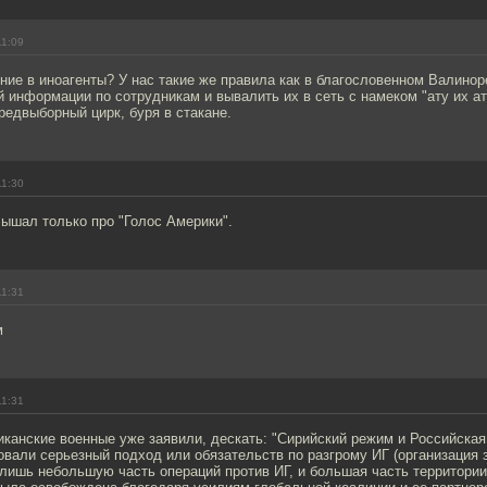
11:09
ние в иноагенты? У нас такие же правила как в благословенном Валинор
 информации по сотрудникам и вывалить их в сеть с намеком "ату их ат
предвыборный цирк, буря в стакане.
11:30
лышал только про "Голос Америки".
11:31
м
11:31
канские военные уже заявили, дескать: "Сирийский режим и Российска
вали серьезный подход или обязательств по разгрому ИГ (организация 
лишь небольшую часть операций против ИГ, и большая часть территори