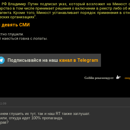
т РФ Владимир Путин подписал указ, который возложил на Минюст 
рство в том числе принимает решения о включении в реестр либо об 
гента. Кроме того, Минюст устанавливает порядок применения в от
ских организациях".
 девять СМИ‍
тно глушили.
т наесться говна с лопаты.
Подписывайся на наш
канал в Telegram
Goblin рекомендует
соз
11:09
чнем глушить их тут, так и наш RT также заглушат.
чили, откуда идет 100% пропаганда.
прав?