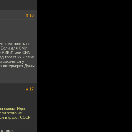
# 16
х. отчетность по
ь. Если для СМИ
аМЕРИКИ" или CNN
ед грозят их к себе
и захочется у
 в интерьерах Думы
# 17
за окном. Идея
сли этого не
тся в фарс. СССР
 к теме