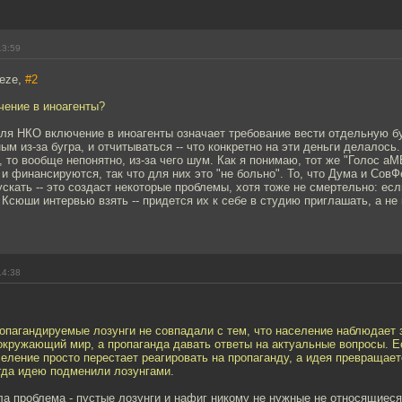
13:59
eze,
#2
чение в иноагенты?
ля НКО включение в иноагенты означает требование вести отдельную бу
ым из-за бугра, и отчитываться -- что конкретно на эти деньги делалос
, то вообще непонятно, из-за чего шум. Как я понимаю, тот же "Голос 
 и финансируются, так что для них это "не больно". То, что Дума и СовФ
ускать -- это создаст некоторые проблемы, хотя тоже не смертельно: есл
Ксюши интервью взять -- придется их к себе в студию приглашать, а не
14:38
ропагандируемые лозунги не совпадали с тем, что население наблюдает 
кружающий мир, а пропаганда давать ответы на актуальные вопросы. Е
селение просто перестает реагировать на пропаганду, а идея превращае
гда идею подменили лозунгами.
а проблема - пустые лозунги и нафиг никому не нужные не относящиеся