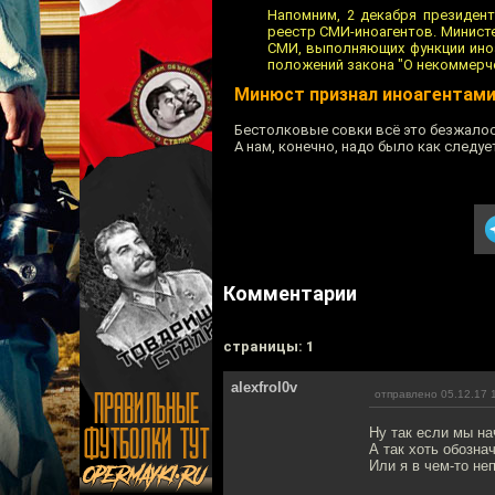
Напомним, 2 декабря президен
реестр СМИ-иноагентов. Министе
СМИ, выполняющих функции иноа
положений закона "О некоммерче
Минюст признал иноагентами
Бестолковые совки всё это безжалос
А нам, конечно, надо было как следуе
Комментарии
cтраницы: 1
alexfrol0v
отправлено 05.12.17 
Ну так если мы на
А так хоть обозна
Или я в чем-то не