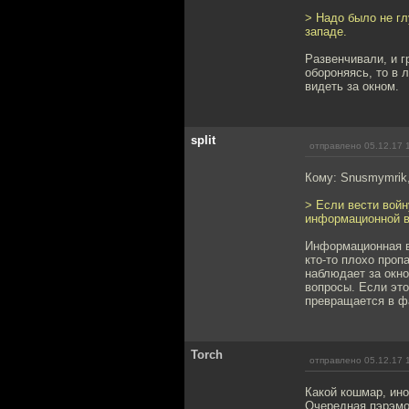
> Надо было не гл
западе.
Развенчивали, и г
обороняясь, то в
видеть за окном.
split
отправлено 05.12.17 
Кому: Snusmymrik
> Если вести войн
информационной в
Информационная во
кто-то плохо проп
наблюдает за окн
вопросы. Если это
превращается в ф
Torch
отправлено 05.12.17 
Какой кошмар, ино
Очередная пэрэмо