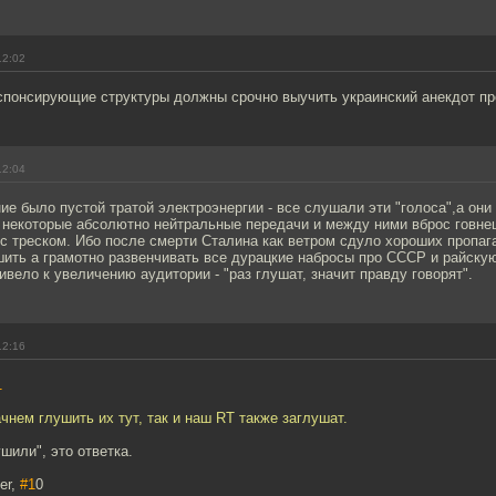
12:02
спонсирующие структуры должны срочно выучить украинский анекдот про
12:04
ие было пустой тратой электроэнергии - все слушали эти "голоса",а они
, некоторые абсолютно нейтральные передачи и между ними вброс говне
с треском. Ибо после смерти Сталина как ветром сдуло хороших пропаг
ить а грамотно развенчивать все дурацкие набросы про СССР и райскую
вело к увеличению аудитории - "раз глушат, значит правду говорят".
12:16
1
ачнем глушить их тут, так и наш RT также заглушат.
шили", это ответка.
er,
#1
0