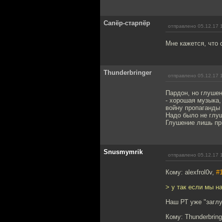
Сапёр-старпёр
отправлено 05.12.17 
Мне кажется, что 
Thunderbringer
отправлено 05.12.17 
Пардон, но глушен
- хорошая музыка
войну пропаганды 
Надо было не глуш
Глушение лишь при
Snusmymrik
отправлено 05.12.17 
Кому: alexfrol0v,
#
> у так если мы н
Наш РТ уже "заглу
Кому: Thunderbring