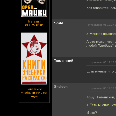
в Ираке и Сирии, 
Как говорится, са
Магазин
Scald
отправлено 05.12.17 
ОПЕРМАЙКИ
> Минюст признал
А это может что-т
любой "Свободе" 
Тюменский
отправлено 05.12.17 
Есть мнение, что 
Sheldon
отправлено 05.12.17 
Советские
учебники 1940-50х
годов
Кому: Тюменский,
> Есть мнение, чт
И что?