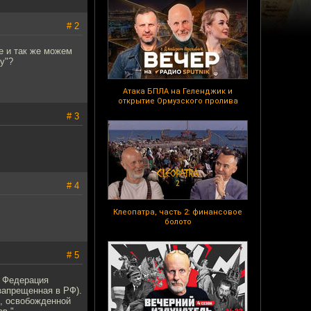
# 2
е и так же можем
у"?
Атака БПЛА на Геленджик и
открытие Ормузского пролива
# 3
# 4
Клеопатра, часть 2: финансовое
болото
# 5
я Федерация
запрещенная в РФ).
и, освобожденной