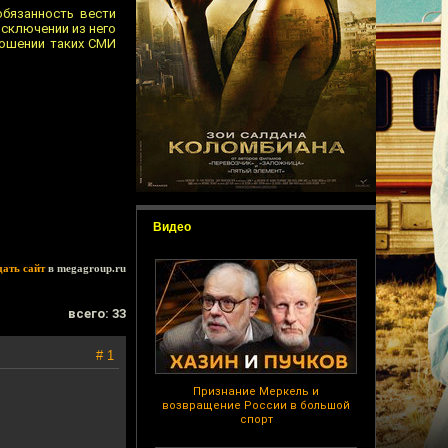
обязанность вести
исключении из него
ношении таких СМИ
Видео
дать сайт
в megagroup.ru
всего: 33
# 1
Признание Меркель и
возвращение России в большой
спорт