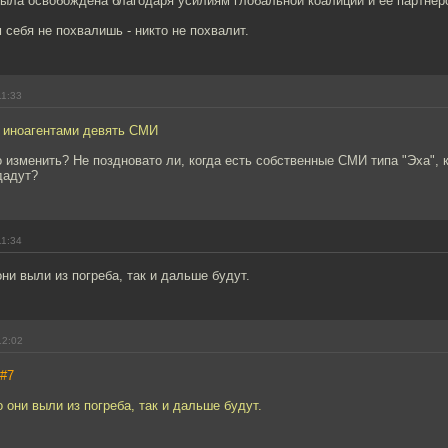
была освобождена благодаря усилиям глобальной коалиции и ее партнер
м себя не похвалишь - никто не похвалит.
11:33
 иноагентами девять СМИ‍
о изменить? Не поздновато ли, когда есть собственные СМИ типа "Эха",
дадут?
11:34
они выли из погреба, так и дальше будут.
12:02
#7
о они выли из погреба, так и дальше будут.