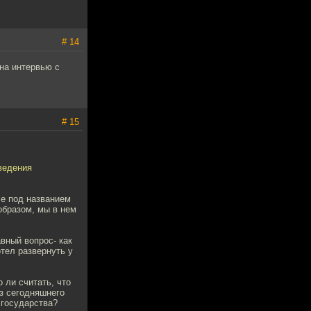
# 14
на интервью с
# 15
ведения
е под названием
образом, мы в нем
вный вопрос- как
тел развернуть у
 ли считать, что
из сегодняшнего
 государства?