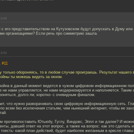
13:05
с его представительством на Кутузовском будут допускать в Думу или 
ми организациями? Если речь про симметрию зашла.
13:52
,
#11
у только обороняясь, то в любом случае проиграешь. Результат нашего 
ойны ты можешь видеть за окном.
ойна в данный момент ведется в чужом цифровом информационном пол
ое не нами управляется, не нами модернизируется и наполняется. Таким 
оняться, долго ли, коротко- с очевидным финалом.
ает, что нужно разворачивать свою цифровую информационную сеть. Гла
по всем без исключения статьям, чем нынешний интернет, чтобы ее захо
тай.
м противопоставить Ютьюбу, Гуглу, Виндовс, Эппл и так далее? И можно
енты, давший ответ на этот вопрос, а также на вопрос: как это сделать 
тоесть- какой план действий, будет наиболее желанным в кресле главы