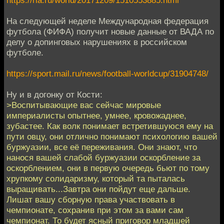
На следующей неделе Международная федерация
футбола (ФИФА) получит новые данные от ВАДА по
делу о допинговых нарушениях в российском
футболе.
https://sport.mail.ru/news/football-worldcup/31904748/
Ну и в догонку от Кости:
>Воспитывающие вас сейчас мировые
империалисты опытнее, умнее, кровожаднее,
зубастее. Как волк понимает встретившуюся ему на
пути овцу, они отлично понимают психологию вашей
буржуазии, все её переживания. Они знают, что
нанося вашей слабой буржуазии оскорбление за
оскорблением, они в первую очередь бьют по тому
хрупкому солидаризму, который та пыталась
выращивать...Завтра они пойдут еще дальше.
Лишат вашу сборную права участвовать в
чемпионате, сохранив при этом за вами сам
чемпионат. То будет ясный приговор младшей