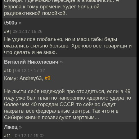
Европа к тому времени будет большой
радиоактивной помойкой.
t500s
»
#9 |
09.12.17 16:26
Не удивился глобально, но и масштабы беды
оказались сильно больше. Хреново все товарищи и
что делать я не знаю.
Виталий Николаевич
»
#10 |
09.12.17 17:12
Кому: Andrey63,
#8
Не льсти себя надеждой про отсидеться, если в 49
году уже был план по нанесению ядерного удара по
более чем 40 городам СССР, то сейчас будут
накрыты все федеральные центры. Так что и в
Сибири живые позавидуют мертвым...
Лжец
»
#11 |
09.12.17 19:02