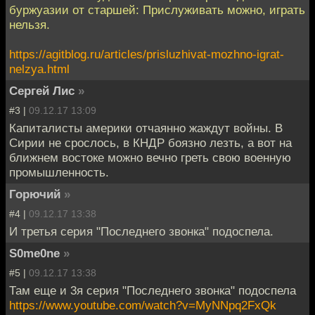
буржуазии от старшей: Прислуживать можно, играть
нельзя.
https://agitblog.ru/articles/prisluzhivat-mozhno-igrat-
nelzya.html
Сергей Лис
»
#3 |
09.12.17 13:09
Капиталисты америки отчаянно жаждут войны. В
Сирии не срослось, в КНДР боязно лезть, а вот на
ближнем востоке можно вечно греть свою военную
промышленность.
Горючий
»
#4 |
09.12.17 13:38
И третья серия "Последнего звонка" подоспела.
S0me0ne
»
#5 |
09.12.17 13:38
Там еще и 3я серия "Последнего звонка" подоспела
https://www.youtube.com/watch?v=MyNNpq2FxQk