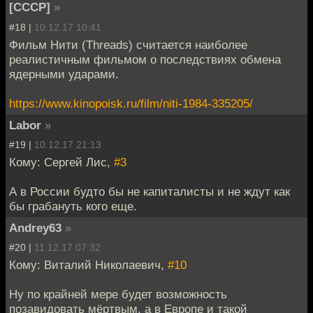
[СССР]
»
#18 |
10.12.17 10:41
Фильм Нити (Threads) считается наиболее
реалистичным фильмом о последствиях обмена
ядерными ударами.
https://www.kinopoisk.ru/film/niti-1984-335205/
Labor
»
#19 |
10.12.17 21:13
Кому: Сергей Лис,
#3
А в России будто бы не капиталисты и не ждут как
бы грабануть кого еще.
Andrey63
»
#20 |
11.12.17 07:32
Кому: Виталий Николаевич,
#10
Ну по крайней мере будет возможность
позавидовать мёртвым, а в Европе и такой