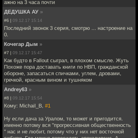
ажно на 3 часа почти
ДЕДУШКА АУ
»
#6 |
09.12.17 15:14
Последний звонок 3 серия, смотрю ... настроение на
0.
Кочегар Дым
»
#7 |
09.12.17 15:47
Как будто в Fallout сыграл, в плохом смысле. Жуть
Похоже пора доставать книги по НВП, гражданской
обороне, запасаться спичками, углем, дровами,
гречкой, красным вином и тушняком
Andrey63
»
#8 |
09.12.17 15:54
Кому: Michail_B,
#1
Ну если дача за Уралом, то может и пригодится.
именно потому вся "прогрессивная общественность
" нас и не любит, потому что у них нет восточной
сибири. Где можно пересидеть апокалипсис. А