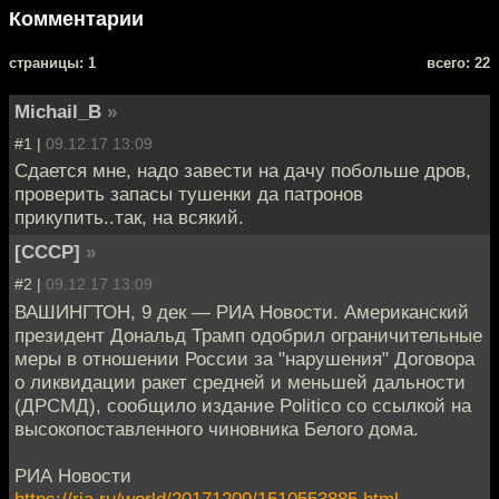
Комментарии
cтраницы: 1
всего: 22
Michail_B
»
#1 |
09.12.17 13:09
Сдается мне, надо завести на дачу побольше дров,
проверить запасы тушенки да патронов
прикупить..так, на всякий.
[СССР]
»
#2 |
09.12.17 13:09
ВАШИНГТОН, 9 дек — РИА Новости. Американский
президент Дональд Трамп одобрил ограничительные
меры в отношении России за "нарушения" Договора
о ликвидации ракет средней и меньшей дальности
(ДРСМД), сообщило издание Politico со ссылкой на
высокопоставленного чиновника Белого дома.
РИА Новости
https://ria.ru/world/20171209/1510553885.html