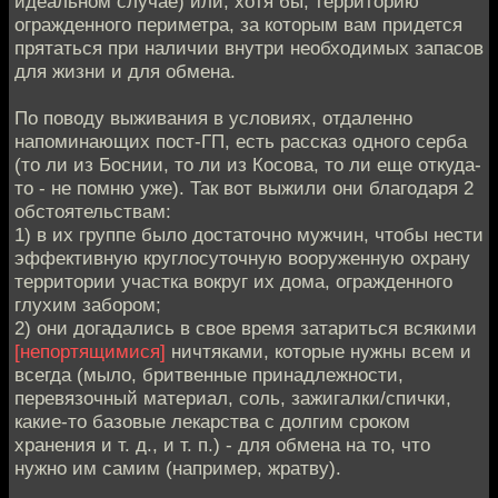
идеальном случае) или, хотя бы, территорию
огражденного периметра, за которым вам придется
прятаться при наличии внутри необходимых запасов
для жизни и для обмена.
По поводу выживания в условиях, отдаленно
напоминающих пост-ГП, есть рассказ одного серба
(то ли из Боснии, то ли из Косова, то ли еще откуда-
то - не помню уже). Так вот выжили они благодаря 2
обстоятельствам:
1) в их группе было достаточно мужчин, чтобы нести
эффективную круглосуточную вооруженную охрану
территории участка вокруг их дома, огражденного
глухим забором;
2) они догадались в свое время затариться всякими
[непортящимися]
ничтяками, которые нужны всем и
всегда (мыло, бритвенные принадлежности,
перевязочный материал, соль, зажигалки/спички,
какие-то базовые лекарства с долгим сроком
хранения и т. д., и т. п.) - для обмена на то, что
нужно им самим (например, жратву).