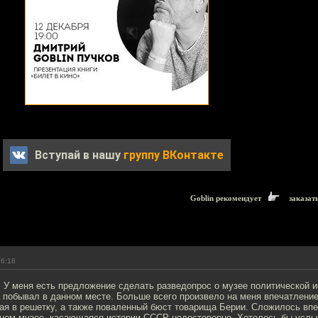
Вступай в нашу
группу ВКонтакте
Goblin рекомендует
заказат
16:18
У меня есть предложение сделать разведопрос о музее политической и
 побывал в данном месте. Больше всего произвело на меня впечатлени
ая в решетку, а также поваленный бюст товарища Берии. Сложилось впе
ном музее, касающаяся истории СССР недостоверно. Хотелось бы услы