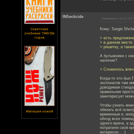
INSecticide
отправлено 24.12.17 
Кому: Sergei Shch
Советские
учебники 1940-50х
годов
> есть предложени
> в данном месте.
> решетку, а такж
А булыжники с но
наличие?
> Сложилось впеч
Когда-то это был
экспонатов там им
доводимая стендам
правильнее просто
заинтересует можн
Чтобы узнать мнен
обязать всё осмот
Империя ножей
временные и, иног
обход всех помещ
одного врача, а з
потратили своё вр
интересно... :)