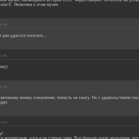
или Е. Яковлева о этом музее.
19:58
 раз удастся посетить...
21:08
ожу)
03:33
 великому моему сожалению, попасть не смогу. Но с удовольствием пос
удет.
13:20
у!
я интересным, хотя и на старую тему. Все больше ходит молодежи, что