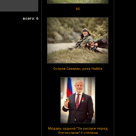
65
всего: 6
Остров Сахалин, река Найба
Медаль ордена "За заслуги перед
Отечеством" II степени