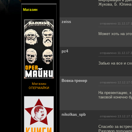
Жукова, Б. Юлина 
Магазин
zeiss
отправлено 11.12.17 
Может хоть на этот
pz4
отправлено 11.12.17 
Забью на все и сх
Вовка-тренер
отправлено 12.12.17 
Магазин
ОПЕРМАЙКИ
На презентацию, к
таковой конечно б
nikolkas_spb
отправлено 13.12.17 
Спасибо за встреч
Разговор получилс