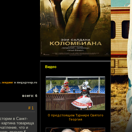
Видео
ь
лендинг
в megagroup.ru
всего: 6
# 1
О предстоящем Турнире Святого
стории в Санкт-
Георгия
е картина товарища
чатление, что и
шать мнение К.