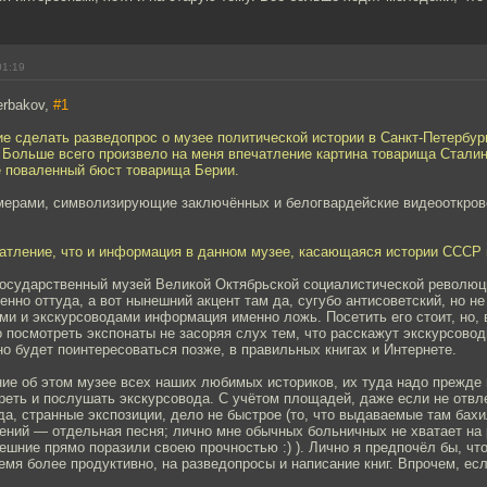
01:19
erbakov,
#1
е сделать разведопрос о музее политической истории в Санкт-Петербур
 Больше всего произвело на меня впечатление картина товарища Сталин
е поваленный бюст товарища Берии.
мерами, символизирующие заключённых и белогвардейские видеооткров
атление, что и информация в данном музее, касающаяся истории СССР 
 Государственный музей Великой Октябрьской социалистической революц
енно оттуда, а вот нынешний акцент там да, сугубо антисоветский, но не
и и экскурсоводами информация именно ложь. Посетить его стоит, но, 
 посмотреть экспонаты не засоряя слух тем, что расскажут экскурсовод
о будет поинтересоваться позже, в правильных книгах и Интернете.
ие об этом музее всех наших любимых историков, их туда надо прежде 
реть и послушать экскурсовода. С учётом площадей, даже если не отвл
да, странные экспозиции, дело не быстрое (то, что выдаваемые там бах
ений — отдельная песня; лично мне обычных больничных не хватает на
дешние прямо поразили своею прочностью :) ). Лично я предпочёл бы, чт
емя более продуктивно, на разведопросы и написание книг. Впрочем, ес