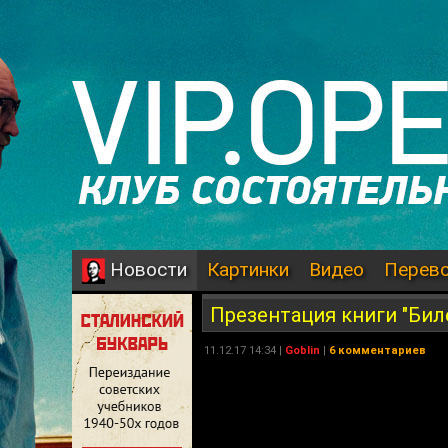
Картинки
Видео
Перев
Новости
Презентация книги "Биле
11.12.17 14:34 |
Goblin
|
6 комментариев