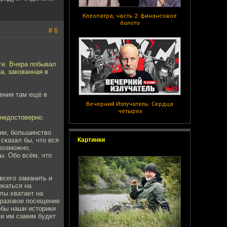
Клеопатра, часть 2: финансовое
болото
# 6
ге. Вчера побывал
а, закованная в
ения там ещё в
Вечерний Излучатель: Сердца
четырех
недостоверно.
ии, большинство
 сказал бы, что вся
Картинки
возможно,
ы. Обо всём, что
всего заманить и
екаться на
илы хватает на
 разовое посещение
обы наши историки
ли им самим будет