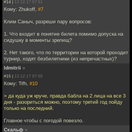
#14 |
13.12.17 07:51
Кому: Zhukoff,
#7
Клим Саныч, разреши пару вопросов:
1. Что входит в понятие билета помимо допуска на
сидушку в моменты зрелищ?
2. Нет такого, что по территории на которой проходит
турнир, ходят безбилетники (из непричастных)?
ldmitrii
»
#15 |
13.12.17 07:55
Кому: Tifh,
#10
> да куда уж круче, правда бабла на 2 лица на все 3
дня - разориться можно, поэтому третий год пойду
только на последний.
Главное чтобы с погодой повезло.
Скальф
»