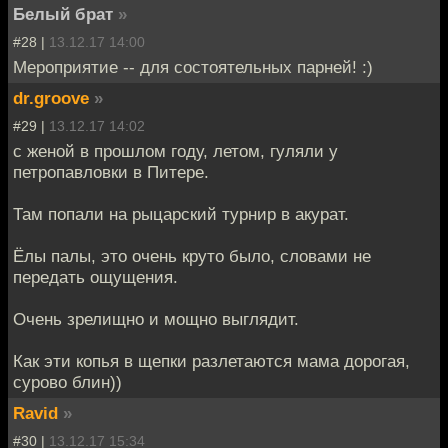
Белый брат
»
#28 |
13.12.17 14:00
Мероприятие -- для состоятельных парней! :)
dr.groove
»
#29 |
13.12.17 14:02
с женой в прошлом году, летом, гуляли у
петропавловки в Питере.
Там попали на рыцарский турнир в акурат.
Ёлы палы, это очень круто было, словами не
передать ощущения.
Очень зрелищно и мощно выглядит.
Как эти копья в щепки разлетаются мама дорогая,
сурово блин))
Ravid
»
#30 |
13.12.17 15:34