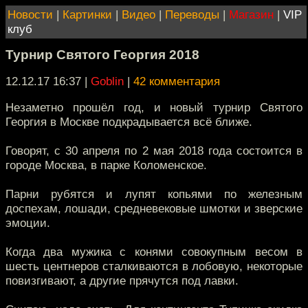
Новости
|
Картинки
|
Видео
|
Переводы
|
Магазин
|
VIP
клуб
Турнир Святого Георгия 2018
12.12.17 16:37
|
Goblin
|
42 комментария
Незаметно прошёл год, и новый турнир Святого
Георгия в Москве подкрадывается всё ближе.
Говорят, с 30 апреля по 2 мая 2018 года состоится в
городе Москва, в парке Коломенское.
Парни рубятся и лупят копьями по железным
доспехам, лошади, средневековые шмотки и зверские
эмоции.
Когда два мужика с конями совокупным весом в
шесть центнеров сталкиваются в лобовую, некоторые
повизгивают, а другие прячутся под лавки.