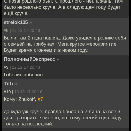
С позапрошлого был. С прошлого - нет, а жаль, там
было нереально круче. А в следующем году будет
ещё круче.
strelok105
»
#8 |
12.12.17 20:48
Были там 2 года подряд. Даже увидел в ролике себя
с семьёй на трибунах. Мега крутое мероприятие.
Будет время сгоняем и в новом году.
ПолночныйЭкспресс
»
#9 |
12.12.17 20:48
Гобелин-кобелин
Tifh
»
#10 |
13.12.17 00:16
Кому: Zhukoff,
#7
да куда уж круче, правда бабла на 2 лица на все 3
дня - разориться можно, поэтому третий год пойду
только на последний.