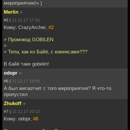
мероприятию!» )
Merlin
»
#5 |
12.12.17 17:52
Кому: CrazyArcher,
#2
> Промокод GOBILEN
>
> Типа, как из Байё, с комиксами???
В байё таки gobelin!
odopr
»
#6 |
12.12.17 19:09
А был мегаотчет с того мероприятия? Я что-то
пропустил
Zhukoff
»
#7 |
12.12.17 20:12
Кому: odopr,
#6