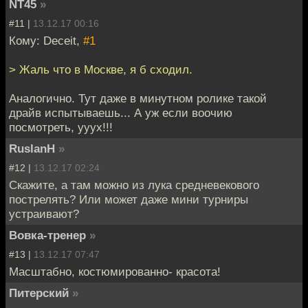
NT45
»
#11 |
13.12.17 00:16
Кому: Deceit,
#1
> Жаль что в Москве, я б сходил.
Аналогично. Тут даже в минутном ролике такой
драйв испытываешь... А уж если воочию
посмотреть, ууух!!!
RuslanH
»
#12 |
13.12.17 02:24
Скажите, а там можно из лука средневекового
пострелять? Или может даже мини турниры
устраивают?
Вовка-тренер
»
#13 |
13.12.17 07:47
Масштабно, костюмированно- красота!
Питерский
»