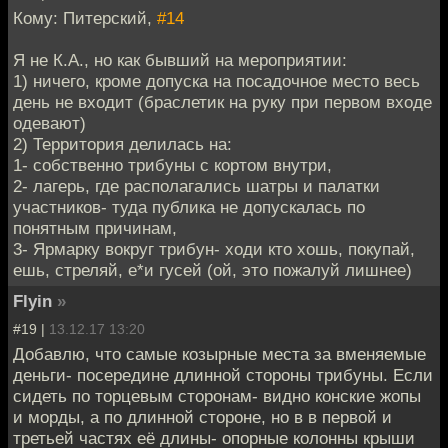
Кому: Питерский,
#14
Я не К.А., но как бывший на мероприятии:
1) ничего, кроме допуска на посадочное место весь
день не входит (браслетик на руку при первом входе
одевают)
2) Территория делилась на:
1- собственно трибуны с кортом внутри,
2- лагерь, где располагались шатры и палатки
участников- туда публика не допускалась по
понятным причинам,
3- Ярмарку вокруг трибун- ходи кто хошь, покупай,
ешь, стреляй, е*и гусей (ой, это пожалуй лишнее)
Flyin
»
#19 |
13.12.17 13:20
Добавлю, что самые козырные места за вменяемые
деньги- посередине длинной стороны трибуны. Если
сидеть по торцевым сторонам- видно конские жопы
и морды, а по длинной стороне, но в в первой и
третьей частях её длины- опорные колонны крыши