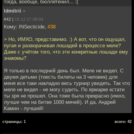
тогда, вообще, бюллетенил... :(
ldmitrii
»
#42 |
15.12.17 08:04
Кому: INSecticide,
#38
> Но, ИМХО, представимо. :) А вот, что он ощущал,
пугая и разворачивая лошадей в процессе меле?
Даже с учётом того, что эти конкретные лошади ему
знакомы?
Я только в последний день был. Меле не видел. С
двумя детьми (тоесть билеты на 3 человек) для
меня все таки накладно весь турнир увидеть. Так что
меле не видел - не могу судить. По ярмарке кстати
ты зря не прошел. Она тоже была прекрасно (имхо,
лучше чем на битве 1000 мечей). И да, Андрей
Камин - лучший!
cтраницы: 1
всего: 42