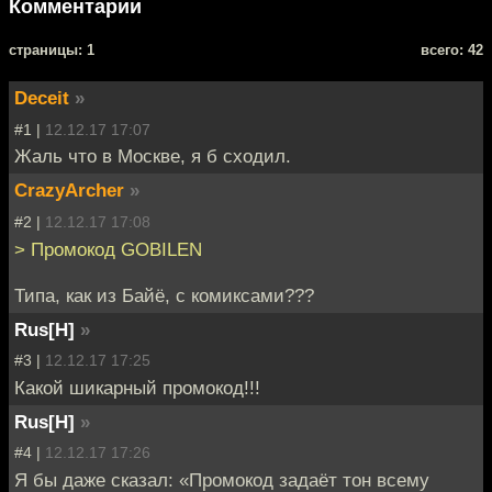
Комментарии
cтраницы: 1
всего: 42
Deceit
»
#1 |
12.12.17 17:07
Жаль что в Москве, я б сходил.
CrazyArcher
»
#2 |
12.12.17 17:08
> Промокод GOBILEN
Типа, как из Байё, с комиксами???
Rus[H]
»
#3 |
12.12.17 17:25
Какой шикарный промокод!!!
Rus[H]
»
#4 |
12.12.17 17:26
Я бы даже сказал: «Промокод задаёт тон всему