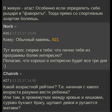
В живую - атас! Особенно если определить себе
рыцаря в "фавориты". Тогда прямо со спортивным
азартом болеешь.
Norb
»
#26 |
13.12.17 13:45
Кому: Обычный камень,
#21
Тут вопрос скорее к тебе: что лично тебе из
программы более интересно?
Полагаю, что хорошо и интересно будет все три дня
:)
Chainik
»
#27 |
13.12.17 14:00
Какой возрастной рейтинг? Т.е. начиная с какого
возраста разумно вести ребенка?
Или там, в промежутках между кровью и кишками,
сурово бухают брагу, щупают девок и ругаются
матами?