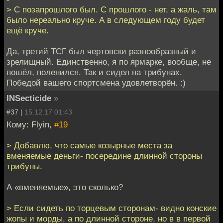
> С позапрошлого был. С прошлого - нет, а жаль, там
было нереально круче. А в следующем году будет
ещё круче.
Да, третий ТСГ был чертовски разнообразный и
зрелищный. Единственно, я по ярмарке, вообще, не
пошёл, поленился. Так и сидел на трибунах.
Победой вашего спортсмена удовлетворён. :)
INSecticide
»
#37 |
15.12.17 01:43
Кому: Flyin,
#19
> Добавлю, что самые козырные места за
вменяемые деньги- посередине длинной стороны
трибуны.
А «вменяемые», это сколько?
> Если сидеть по торцевым сторонам- видно конские
жопы и морды, а по длинной стороне, но в в первой