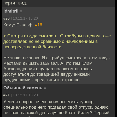
портят вид.
ldmitrii
»
#20 |
13.12.17 13:20
Кому: Скальф,
#16
> Смотря откуда смотреть. С трибуны в целом тоже
доставляет, но не сравнимо с наблюдением в
непосредственной близости.
Не знаю, не знаю. Я с трибун смотрел в этом году -
местами дышать забывал. А что там Клим
Александрович ощущал полэксом пытаясь
достучаться до товарищей двуручниками
орудующими - представить страшно!
Обычный камень
»
#21 |
13.12.17 13:20
У меня вопрос: очень хочу посетить турнир,
специально под него подгадал свой отпуск, однако
не знаю на какой день лучше брать билет? Первый