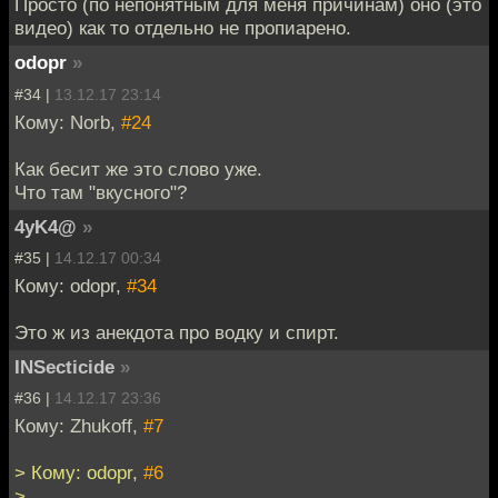
Просто (по непонятным для меня причинам) оно (это
видео) как то отдельно не пропиарено.
odopr
»
#34 |
13.12.17 23:14
Кому: Norb,
#24
Как бесит же это слово уже.
Что там "вкусного"?
4yK4@
»
#35 |
14.12.17 00:34
Кому: odopr,
#34
Это ж из анекдота про водку и спирт.
INSecticide
»
#36 |
14.12.17 23:36
Кому: Zhukoff,
#7
> Кому: odopr,
#6
>