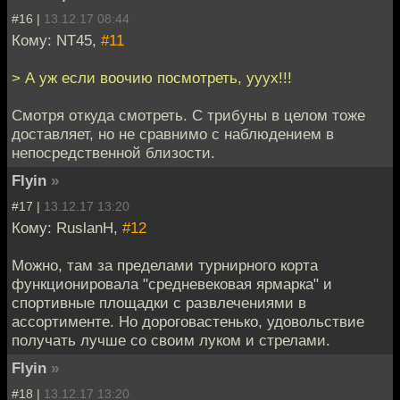
#16 |
13.12.17 08:44
Кому: NT45,
#11
> А уж если воочию посмотреть, ууух!!!
Смотря откуда смотреть. С трибуны в целом тоже
доставляет, но не сравнимо с наблюдением в
непосредственной близости.
Flyin
»
#17 |
13.12.17 13:20
Кому: RuslanH,
#12
Можно, там за пределами турнирного корта
функционировала "средневековая ярмарка" и
спортивные площадки с развлечениями в
ассортименте. Но дороговастенько, удовольствие
получать лучше со своим луком и стрелами.
Flyin
»
#18 |
13.12.17 13:20