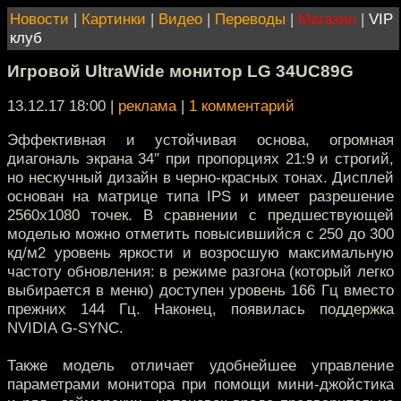
Новости
|
Картинки
|
Видео
|
Переводы
|
Магазин
|
VIP
клуб
Игровой UltraWide монитор LG 34UC89G
13.12.17 18:00
|
реклама
|
1 комментарий
Эффективная и устойчивая основа, огромная
диагональ экрана 34″ при пропорциях 21:9 и строгий,
но нескучный дизайн в черно-красных тонах. Дисплей
основан на матрице типа IPS и имеет разрешение
2560x1080 точек. В сравнении с предшествующей
моделью можно отметить повысившийся с 250 до 300
кд/м2 уровень яркости и возросшую максимальную
частоту обновления: в режиме разгона (который легко
выбирается в меню) доступен уровень 166 Гц вместо
прежних 144 Гц. Наконец, появилась поддержка
NVIDIA G-SYNC.
Также модель отличает удобнейшее управление
параметрами монитора при помощи мини-джойстика