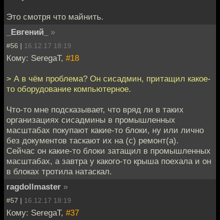
Это смотря что майнить.
_Евгений_
»
#56 |
16.12.17 18:19
Кому: SeregaT,
#18
> А в чём проблема? Он сисадмин, притащил какое-
то оборудование компьютерное.
Что-то мне подсказывает, что вряд ли в таких
организациях сисадмины в промышленных
масштабах покупают какие-то блоки, ну или лично
без документов таскают их на (с) ремонт(а).
Сейчас он какие-то блоки затащил в промышленных
масштабах, а завтра у какого-то крыша поехала и он
в блоках тротила натаскал.
ragdollmaster
»
#57 |
16.12.17 18:19
Кому: SeregaT,
#37