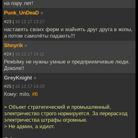
на пару лет!
Punk_UnDeaD
»
#23 |
16.12.17 13:27
наставять своих ферм и майнять друг друга в жопы,
а потом самолёты падають!!!
Shnyrik
»
#24 |
16.12.17 14:11
РежЫму не нужны умные и предприимчивые люди.
Доколе!!
GreyKnight
»
#25 |
16.12.17 14:20
Кому: milo,
#6
> Объект стратегический и промышленный,
электричество строго нормируется. За перерасход
электричества штрафы огромные.
> Не админ, а идиот.