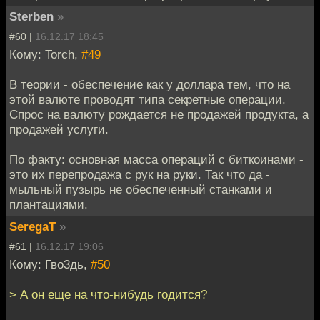
Sterben
»
#60 |
16.12.17 18:45
Кому: Torch,
#49
В теории - обеспечение как у доллара тем, что на
этой валюте проводят типа секретные операции.
Спрос на валюту рождается не продажей продукта, а
продажей услуги.
По факту: основная масса операций с биткоинами -
это их перепродажа с рук на руки. Так что да -
мыльный пузырь не обеспеченный станками и
плантациями.
SeregaT
»
#61 |
16.12.17 19:06
Кому: Гво3дь,
#50
> А он еще на что-нибудь годится?