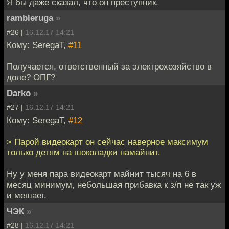
Я бы даже сказал, что он преступник.
rambleruga
»
#26 |
16.12.17 14:21
Кому: SeregaT,
#11
Получается, ответственный за электрохозяйство в
доле? ОПГ?
Darko
»
#27 |
16.12.17 14:21
Кому: SeregaT,
#12
> Парой видеокарт он сейчас наверное максимум
только детям на шоколадки намайнит.
Ну у меня пара видеокарт майнит тысяч на 6 в
месяц минимум, небольшая прибавка к з/п не так уж
и мешает.
ЧЭК
»
#28 |
16.12.17 14:21