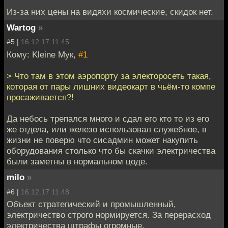
Из-за них цены на видяхи космические, скидок нет.
Wartog
»
#5 |
16.12.17 11:45
Кому: Kleine Мук,
#1
> Что там в этом аэропорту за электоросеть такая,
которая от пары лишних видеокарт в чьём-то компе
просаживается?!
Да небось трепался много и сдал его кто то из его
же отдела, или железо использовал служебное, в
жизни не поверю что сисадмин может накупить
оборудования столько что бы скачки электричества
были заметны в нормальном цоде.
milo
»
#6 |
16.12.17 11:48
Объект стратегический и промышленный,
электричество строго нормируется. За перерасход
электричества штрафы огромные.