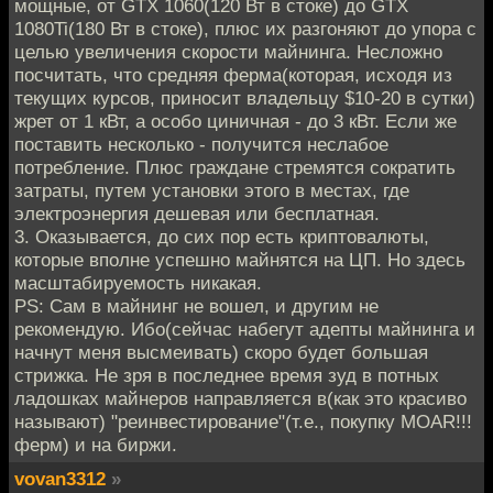
мощные, от GTX 1060(120 Вт в стоке) до GTX
1080Ti(180 Вт в стоке), плюс их разгоняют до упора с
целью увеличения скорости майнинга. Несложно
посчитать, что средняя ферма(которая, исходя из
текущих курсов, приносит владельцу $10-20 в сутки)
жрет от 1 кВт, а особо циничная - до 3 кВт. Если же
поставить несколько - получится неслабое
потребление. Плюс граждане стремятся сократить
затраты, путем установки этого в местах, где
электроэнергия дешевая или бесплатная.
3. Оказывается, до сих пор есть криптовалюты,
которые вполне успешно майнятся на ЦП. Но здесь
масштабируемость никакая.
PS: Сам в майнинг не вошел, и другим не
рекомендую. Ибо(сейчас набегут адепты майнинга и
начнут меня высмеивать) скоро будет большая
стрижка. Не зря в последнее время зуд в потных
ладошках майнеров направляется в(как это красиво
называют) "реинвестирование"(т.е., покупку MOAR!!!
ферм) и на биржи.
vovan3312
»