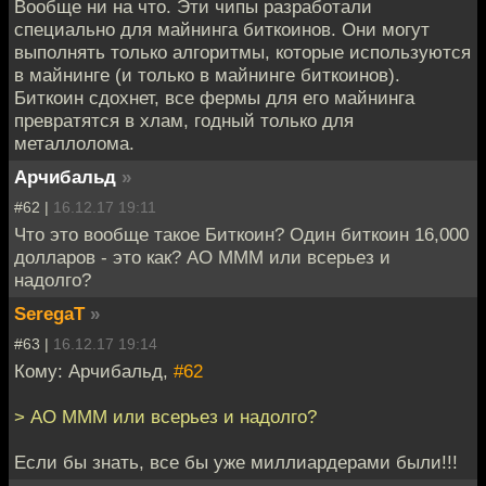
Вообще ни на что. Эти чипы разработали
специально для майнинга биткоинов. Они могут
выполнять только алгоритмы, которые используются
в майнинге (и только в майнинге биткоинов).
Биткоин сдохнет, все фермы для его майнинга
превратятся в хлам, годный только для
металлолома.
Арчибальд
»
#62 |
16.12.17 19:11
Что это вообще такое Биткоин? Один биткоин 16,000
долларов - это как? АО МММ или всерьез и
надолго?
SeregaT
»
#63 |
16.12.17 19:14
Кому: Арчибальд,
#62
> АО МММ или всерьез и надолго?
Если бы знать, все бы уже миллиардерами были!!!