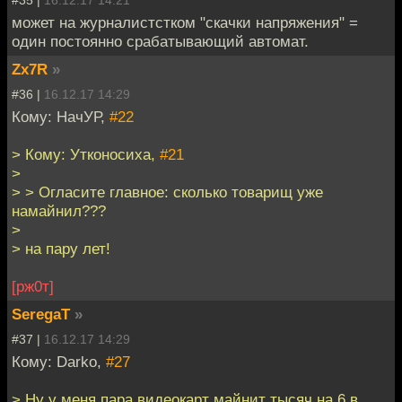
#35 |
16.12.17 14:21
может на журналистстком "скачки напряжения" =
один постоянно срабатывающий автомат.
Zx7R
»
#36 |
16.12.17 14:29
Кому: НачУР,
#22
> Кому: Утконосиха,
#21
>
> > Огласите главное: сколько товарищ уже
намайнил???
>
> на пару лет!
[рж0т]
SeregaT
»
#37 |
16.12.17 14:29
Кому: Darko,
#27
> Ну у меня пара видеокарт майнит тысяч на 6 в