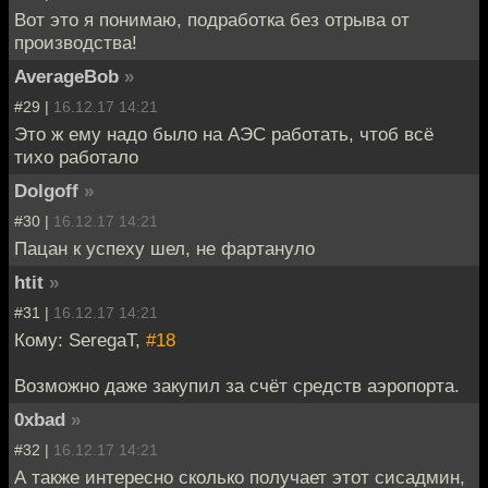
Вот это я понимаю, подработка без отрыва от
производства!
AverageBob
»
#29 |
16.12.17 14:21
Это ж ему надо было на АЭС работать, чтоб всё
тихо работало
Dolgoff
»
#30 |
16.12.17 14:21
Пацан к успеху шел, не фартануло
htit
»
#31 |
16.12.17 14:21
Кому: SeregaT,
#18
Возможно даже закупил за счёт средств аэропорта.
0xbad
»
#32 |
16.12.17 14:21
А также интересно сколько получает этот сисадмин,