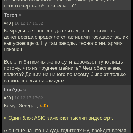
просто жертва обстоятельств?
Torch
»
#49 |
16.12.17 16:52
Камрады, а я вот всегда считал, что стоимость
денег всегда определяется активами государства, их
выпускающего. Ну там заводы, технологии, армия
наконец.
Все эти биткоины же по сути дорожают тупо лишь
потому, что из труднее майнить? Чем обеспечена
валюта? Деньги из ничего по-моему бывают только
в финансовых пирамидах.
Гво3дь
»
#50 |
16.12.17 17:02
Кому: SeregaT,
#45
> Один блок ASIC заменяет тысячи видеокарт.
А он еще на что-нибудь годится? Ну, пройдет время