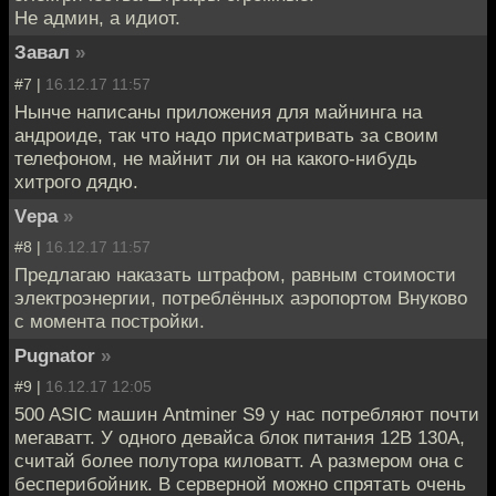
Не админ, а идиот.
Завал
»
#7 |
16.12.17 11:57
Нынче написаны приложения для майнинга на
андроиде, так что надо присматривать за своим
телефоном, не майнит ли он на какого-нибудь
хитрого дядю.
Vера
»
#8 |
16.12.17 11:57
Предлагаю наказать штрафом, равным стоимости
электроэнергии, потреблённых аэропортом Внуково
с момента постройки.
Pugnator
»
#9 |
16.12.17 12:05
500 ASIC машин Antminer S9 у нас потребляют почти
мегаватт. У одного девайса блок питания 12В 130А,
считай более полутора киловатт. А размером она с
бесперибойник. В серверной можно спрятать очень