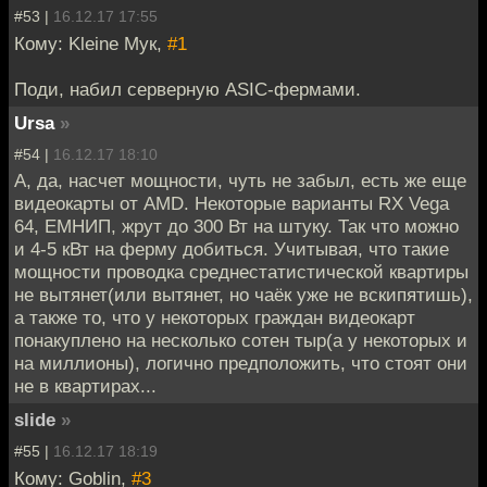
#53 |
16.12.17 17:55
Кому: Kleine Мук,
#1
Поди, набил серверную ASIC-фермами.
Ursa
»
#54 |
16.12.17 18:10
А, да, насчет мощности, чуть не забыл, есть же еще
видеокарты от AMD. Некоторые варианты RX Vega
64, ЕМНИП, жрут до 300 Вт на штуку. Так что можно
и 4-5 кВт на ферму добиться. Учитывая, что такие
мощности проводка среднестатистической квартиры
не вытянет(или вытянет, но чаёк уже не вскипятишь),
а также то, что у некоторых граждан видеокарт
понакуплено на несколько сотен тыр(а у некоторых и
на миллионы), логично предположить, что стоят они
не в квартирах...
slide
»
#55 |
16.12.17 18:19
Кому: Goblin,
#3