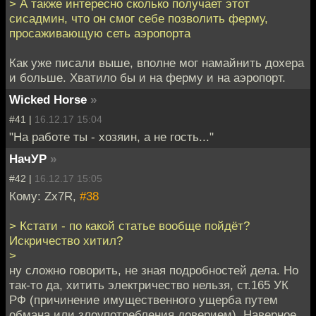
> А также интересно сколько получает этот
сисадмин, что он смог себе позволить ферму,
просаживающую сеть аэропорта
Как уже писали выше, вполне мог намайнить дохера
и больше. Хватило бы и на ферму и на аэропорт.
Wicked Horse
»
#41 |
16.12.17 15:04
"На работе ты - хозяин, а не гость..."
НачУР
»
#42 |
16.12.17 15:05
Кому: Zx7R,
#38
> Кстати - по какой статье вообще пойдёт?
Искричество хитил?
>
ну сложно говорить, не зная подробностей дела. Но
так-то да, хитить электричество нельзя, ст.165 УК
РФ (причинение имущественного ущерба путем
обмана или злоупотребления доверием). Наверное