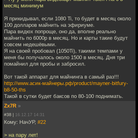
месяц минимум
Я прикидывал, если 1080 Ti, то будет в месяц около
100 долларов майнить на эфириуме.
Пара видюх попроще, оно да, вполне реально
майнить по 6000р в месяц. Но и карты такие будут
совсем недешёвыми.
Я на своей пробовал (1050Ti), такими темпами у
меня бы получалось около 1500 в месяц. Дня три
помайнил для пробы и забросил.
Вот такой аппарат для майнинга в самый раз!!!
http://www.асик-майнеры.рф/product/mayner-bitfury-
b8-50-ths
Такой в сутки будет баксов по 80-100 поднимать.
Zx7R
»
#38 |
16.12.17 14:31
Кому: НачУР,
#22
> на пару лет!