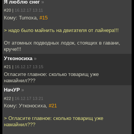
Я люблю снег
»
#20 |
16.12.17 13:11
Кому: Tumoxa,
#15
> надо было майнить на двигателя от лайнера!!!
От атомных подводных лодок, стоящих в гавани,
круче!!!
Утконосиха
»
#21 |
16.12.17 13:15
Огласите главное: сколько товарищ уже
намайнил???
НачУР
»
#22 |
16.12.17 13:21
Кому: Утконосиха,
#21
> Огласите главное: сколько товарищ уже
намайнил???