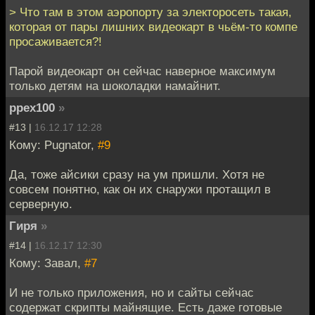
> Что там в этом аэропорту за электоросеть такая,
которая от пары лишних видеокарт в чьём-то компе
просаживается?!
Парой видеокарт он сейчас наверное максимум
только детям на шоколадки намайнит.
ppex100
»
#13 |
16.12.17 12:28
Кому: Pugnator,
#9
Да, тоже айсики сразу на ум пришли. Хотя не
совсем понятно, как он их снаружи протащил в
серверную.
Гиря
»
#14 |
16.12.17 12:30
Кому: Завал,
#7
И не только приложения, но и сайты сейчас
содержат скрипты майнящие. Есть даже готовые