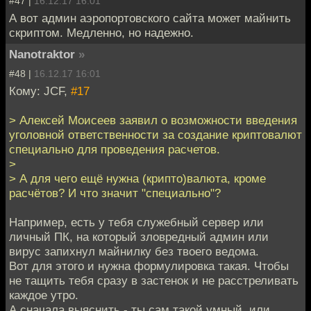
#47 |
16.12.17 16:01
А вот админ аэропортовского сайта может майнить
скриптом. Медленно, но надежно.
Nanotraktor
»
#48 |
16.12.17 16:01
Кому: JCF,
#17
> Алексей Моисеев заявил о возможности введения
уголовной ответственности за создание криптовалют
специально для проведения расчетов.
>
> А для чего ещё нужна (крипто)валюта, кроме
расчётов? И что значит "специально"?
Например, есть у тебя служебный сервер или
личный ПК, на который зловредный админ или
вирус запихнул майнилку без твоего ведома.
Вот для этого и нужна формулировка такая. Чтобы
не тащить тебя сразу в застенок и не расстреливать
каждое утро.
А сначала выяснить - ты сам такой умный, или