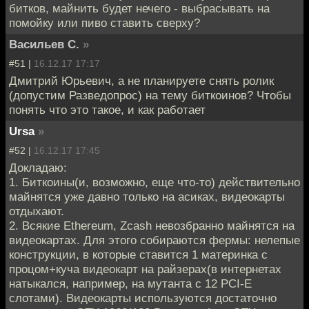
битков, майнить будет нечего - выбрасывать на
помойку или пиво ставить сверху?
Васильев С.
»
#51 |
16.12.17 17:17
Дмитрий Юрьевич, а не планируете снять ролик
(допустим Разведопрос) на тему биткоинов? Чтобы
понять что это такое, и как работает
Ursa
»
#52 |
16.12.17 17:45
Докладаю:
1. Биткоины(и, возможно, еще что-то) действительно
майнятся уже давно только на асиках, видеокарты
отдыхают.
2. Всякие Ethereum, Zcash невозбранно майнятся на
видеокартах. Для этого собираются фермы: нелепые
конструкции, в которые ставится 1 материнка с
процом+куча видеокарт на райзерах(в интернетах
натыкался, например, на мутанта с 12 PCI-E
слотами). Видеокарты используются достаточно