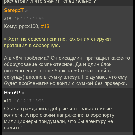
расчётов? И что значит "специально"?
SeregaT
»
#18 |
16.12.17 12:59
Кому: ppex100,
#13
> Хотя не совсем понятно, как он их снаружи
протащил в серверную.
А в чём проблема? Он сисадмин, притащил какое-то
оборудование компьютерное. Да и один блок
(конечно если это не блок на 50 терахэшей в
секунду) вполне в сумку влезут. Не думаю, что ему
будет проблематично войти с сумкой без проверки.
НачУР
»
#19 |
16.12.17 13:03
Слили гражданина добрые и не завистливые
коллеги. А про скачки напряжения в аэропорту
милиционеры придумали, что бы агентуру не
палить!