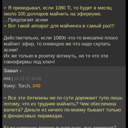
> Я прикидывал, если 1080 Ti, то будет в месяц
около 100 долларов майнить на эфириуме.
...Предлагает асики
> Вот такой аппарат для майнинга в самый раз!!!
Действительно, если 1080ti что-то внезапно плохо
майнит эфир, то очевидно же что надо скупать
асики!
Их же только в розетку воткнуть, но то что эти
говнофермы под ключ!
Завал
»
#58 |
16.12.17 18:45
Кому: Torch,
#49
> Все эти биткоины же по сути дорожают тупо лишь
потому, что из труднее майнить? Чем обеспечена
валюта? Деньги из ничего по-моему бывают только
в финансовых пирамидах.
Если картошку тяжело выкапывать она дорожает?