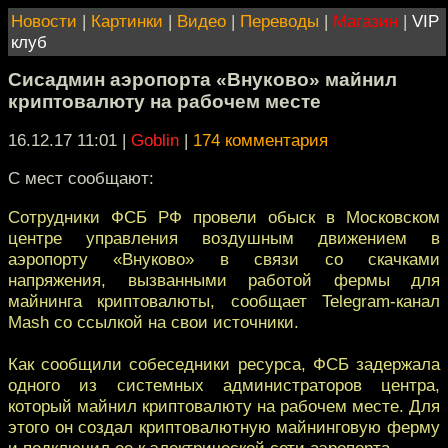
Новости
|
Картинки
|
Видео
|
Переводы
|
Магазин
|
VIP
клуб
Сисадмин аэропорта «Внуково» майнил
криптовалюту на рабочем месте
16.12.17 11:01
|
Goblin
|
174 комментария
С мест сообщают:
Сотрудники ФСБ РФ провели обыск в Московском
центре управления воздушным движением в
аэропорту «Внуково» в связи со скачками
напряжения, вызванными работой фермы для
майнинга криптовалюты, сообщает Telegram-канал
Mash со ссылкой на свои источники.
Как сообщили собеседники ресурса, ФСБ задержала
одного из системных администраторов центра,
который майнил криптовалюту на рабочем месте. Для
этого он создал криптовалютную майнинговую ферму
и подключил ее к электрической сети аэропорта.