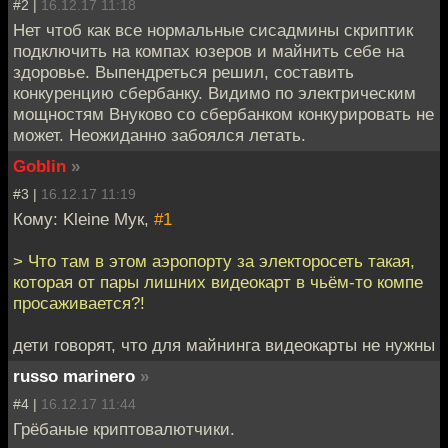
#2 |
16.12.17 11:18
Нет чтоб как все нормальные сисадмины скриптик
подключить на компах юзеров и майнить себе на
здоровье. Выпендреться решил, составить
конкуренцию сбербанку. Видимо по электрическим
мощностям Внуково со сбербанком конкурировать не
может. Неожиданно забоялся летать.
Goblin
»
#3 |
16.12.17 11:19
Кому: Kleine Мук,
#1
> Что там в этом аэропорту за электоросеть такая,
которая от пары лишних видеокарт в чьём-то компе
просаживается?!
дети говорят, что для майнинга видеокарты не нужны
russo marinero
»
#4 |
16.12.17 11:44
Грёбаные криптовалютчики.