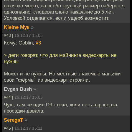
нахитил много, на особо крупный размер наберется
однозначно, следовательно наказание до 5 лет.
Условкой отделается, если ущерб возместит.
Kleine Мук
»
#43 |
16.12.17 15:05
Кому: Goblin,
#3
> дети говорят, что для майнинга видеокарты не
нужны
Может и не нужны. Но местные знакомые маньяки
свои "фермы" из видеокарт строили.
Evgen Bush
»
#44 |
16.12.17 15:05
Чую, там не один D9 cтоял, коли сеть аэропорта
просадки давала.
SeregaT
»
#45 |
16.12.17 15:11