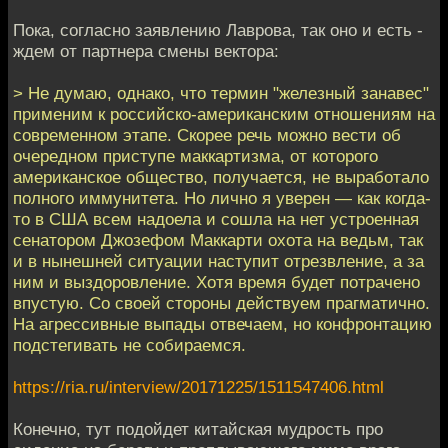
Пока, согласно заявлению Лаврова, так оно и есть -
ждем от партнера смены вектора:
> Не думаю, однако, что термин "железный занавес"
применим к российско-американским отношениям на
современном этапе. Скорее речь можно вести об
очередном приступе маккартизма, от которого
американское общество, получается, не выработало
полного иммунитета. Но лично я уверен — как когда-
то в США всем надоела и сошла на нет устроенная
сенатором Джозефом Маккарти охота на ведьм, так
и в нынешней ситуации наступит отрезвление, а за
ним и выздоровление. Хотя время будет потрачено
впустую. Со своей стороны действуем прагматично.
На агрессивные выпады отвечаем, но конфронтацию
подстегивать не собираемся.
https://ria.ru/interview/20171225/1511547406.html
Конечно, тут подойдет китайская мудрость про