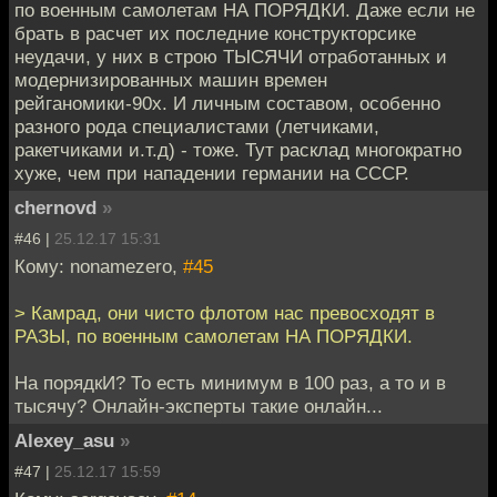
по военным самолетам НА ПОРЯДКИ. Даже если не
брать в расчет их последние конструкторсике
неудачи, у них в строю ТЫСЯЧИ отработанных и
модернизированных машин времен
рейганомики-90х. И личным составом, особенно
разного рода специалистами (летчиками,
ракетчиками и.т.д) - тоже. Тут расклад многократно
хуже, чем при нападении германии на СССР.
chernovd
»
#46 |
25.12.17 15:31
Кому: nonamezero,
#45
> Камрад, они чисто флотом нас превосходят в
РАЗЫ, по военным самолетам НА ПОРЯДКИ.
На порядкИ? То есть минимум в 100 раз, а то и в
тысячу? Онлайн-эксперты такие онлайн...
Alexey_asu
»
#47 |
25.12.17 15:59