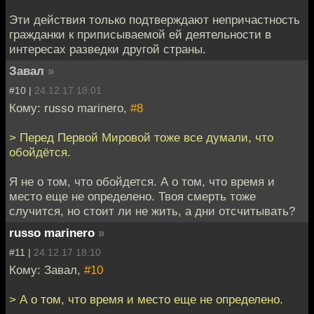
Эти действия только подтверждают непричастность
гражданки к приписываемой ей деятельности в
интересах разведки другой страны.
Завал
»
#10 |
24.12.17 18:01
Кому: russo marinero,
#8
> Перед Первой Мировой тоже все думали, что
обойдётся.
Я не о том, что обойдется. А о том, что время и
место еще не определено. Твоя смерть тоже
случится, но стоит ли не жить, а дни отсчитывать?
russo marinero
»
#11 |
24.12.17 18:10
Кому: Завал,
#10
> А о том, что время и место еще не определено.