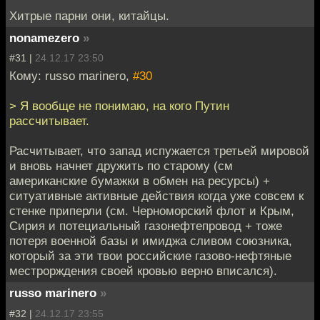
Хитрые парни они, китайцы.
nonamezero
»
#31 |
24.12.17 23:50
Кому: russo marinero,
#30
> Я вообще не понимаю, на кого Путин
рассчитывает.
Расчитывает, что запад испужается третьей мировой
и вновь начнет дружить по старому (см
американские бумажки в обмен на ресурсы) +
ситуативные активные действия когда уже совсем к
стенке приперли (см. Черноморский флот и Крым,
Сирия и потециальный газонефтепровод + тоже
потеря военной базы и имиджа сливом союзника,
который за эти твои российские газово-нефтяные
местрорждения своей кровью верно вписался).
russo marinero
»
#32 |
24.12.17 23:55