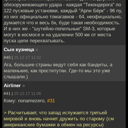
обезоруживающего удара - каждая "Тикондерога" по
122 пусковые установки, каждый "Арли Бёрк" - 96 пу,
из них официально томагавков - 64, неофициально,
думается что и весь бк, буде такая необходимость.
И в них же - "шутейно-попильные" SM-3, которые
могут в космосе и на удалении 500 км от места
пуска цели перехватывать.
Сын кузнеца
»
#40 |
25.12.17 11:02
Ага, большие страны ведут себя как бандиты, а
маленькие, как проститутки. Где-то мы это уже
слышали.)
Airliner
»
#41 |
25.12.17 11:06
Кому: nonamezero,
#31
> Расчитывает, что запад испужается третьей
мировой и вновь начнет дружить по старому (см
американские бумажки в обмен на ресурсы)