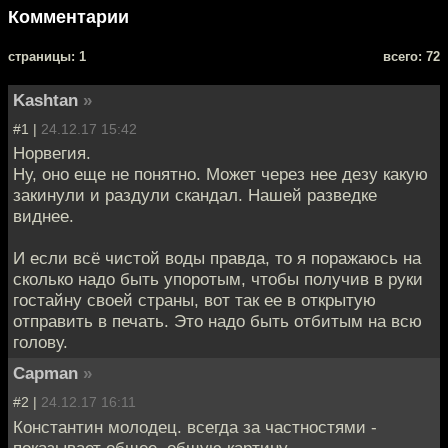
Комментарии
cтраницы: 1
всего: 72
Kashtan
»
#1 |
24.12.17 15:42
Норвегия.
Ну, оно еще не понятно. Может через нее дезу какую
закинули и раздули скандал. Нашей разведке
виднее.
И если всё чистой воды правда, то я поражаюсь на
сколько надо быть упоротым, чтобы получив в руки
гостайну своей страны, вот так ее в открытую
отправить в печать. Это надо быть отбитым на всю
голову.
Capman
»
#2 |
24.12.17 16:11
Константин молодец. всегда за частностями -
показывает общее. общую картину.