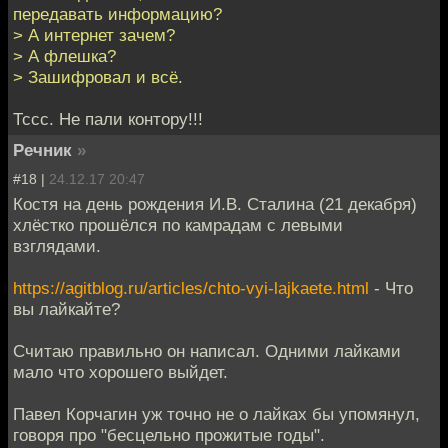
передавать информацию?
> А интернет зачем?
> А флешка?
> Зашифровал и всё.
Тссс. Не пали контору!!!
Речник
»
#18 |
24.12.17 20:47
Костя на день рождения И.В. Сталина (21 декабря)
хлёстко прошёлся по камрадам с левыми
взглядами.
https://agitblog.ru/articles/chto-vyi-lajkaete.html
- Что
вы лайкайте?
Считаю правильно он написал. Одними лайками
мало что хорошего выйдет.
Павел Корчагин уж точно не о лайках бы упомянул,
говоря про "бесцельно прожитые годы".