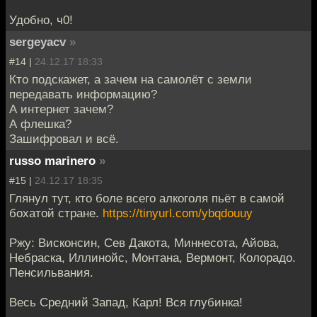
Удобно, ч0!
sergeyacv
»
#14 |
24.12.17 18:33
Кто подскажет, а зачем на самолёт с земли
передавать информацию?
А интернет зачем?
А флешка?
Зашифровал и всё.
russo marinero
»
#15 |
24.12.17 18:35
Глянул тут, кто боле всего алкоголя пьёт в самой
бохатой стране.
https://tinyurl.com/ybqdouuy
Ржу: Висконсин, Сев Дакота, Миннесота, Айова,
Небраска, Иллинойс, Монтана, Вермонт, Колорадо.
Пенсильвания.
Весь Средний Запад, Карл! Вся глубинка!