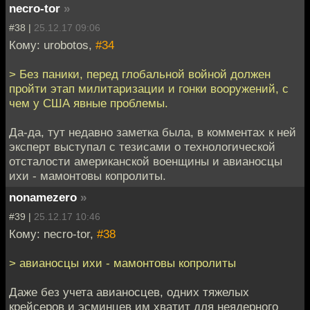
necro-tor
»
#38 |
25.12.17 09:06
Кому: urobotos,
#34
> Без паники, перед глобальной войной должен
пройти этап милитаризации и гонки вооружений, с
чем у США явные проблемы.
Да-да, тут недавно заметка была, в комментах к ней
эксперт выступал с тезисами о технологической
отсталости американской военщины и авианосцы
ихи - мамонтовы копролиты.
nonamezero
»
#39 |
25.12.17 10:46
Кому: necro-tor,
#38
> авианосцы ихи - мамонтовы копролиты
Даже без учета авианосцев, одних тяжелых
крейсеров и эсминцев им хватит для неядерного