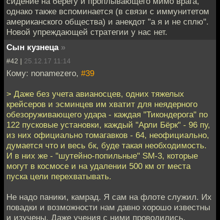
сидение на берегу и проплывающего мимо врага,
однако также вспоминается (в связи с иммунитетом
американского общества) и анекдот "а я и не сплю".
Новой упреждающей стратегии у нас нет.
Сын кузнеца
»
#42 |
25.12.17 11:14
Кому: nonamezero,
#39
> Даже без учета авианосцев, одних тяжелых
крейсеров и эсминцев им хватит для неядерного
обезоруживающего удара - каждая "Тикондерога" по
122 пусковые установки, каждый "Арли Бёрк" - 96 пу,
из них официально томагавков - 64, неофициально,
думается что и весь бк, буде такая необходимость.
И в них же - "шутейно-попильные" SM-3, которые
могут в космосе и на удалении 500 км от места
пуска цели перехватывать.
Не надо паники, камрад. Я сам на флоте служил. Их
повадки и возможности нам давно хорошо известны
и изучены. Даже учения с ними проводились.