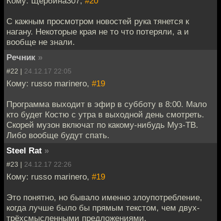
Кому: Щербина307,
#20
С кажным просмотром новостей рука тянется к
нагану. Некоторые края не то что потеряли, а и
вообще не знали.
Речник
»
#22 |
24.12.17 22:05
Кому: russo marinero,
#19
Программа выходит в эфир в субботу в 8:00. Мало
кто будет Костю с утра в выходной день смотреть.
Скорей музон включат по какому-нибудь Муз-ТВ.
Либо вообще будут спать.
Steel Rat
»
#23 |
24.12.17 22:26
Кому: russo marinero,
#19
Это понятно, но бывало именно злоупотребление,
когда лучше было бы прямым текстом, чем двух-
трёхсмысленными предложениями.