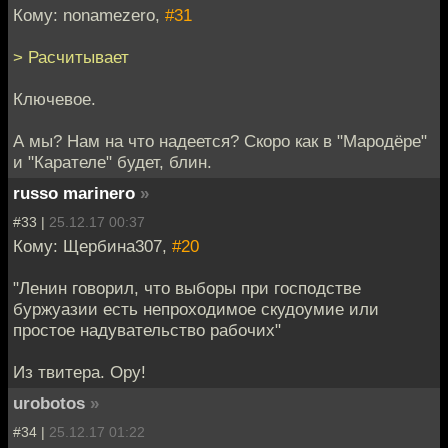
Кому: nonamezero,
#31
> Расчитывает
Ключевое.
А мы? Нам на что надеется? Скоро как в "Мародёре"
и "Карателе" будет, блин.
russo marinero
»
#33 |
25.12.17 00:37
Кому: Щербина307,
#20
"Ленин говорил, что выборы при господстве
буржуазии есть непроходимое скудоумие или
простое надувательство рабочих"
Из твитера. Ору!
urobotos
»
#34 |
25.12.17 01:22