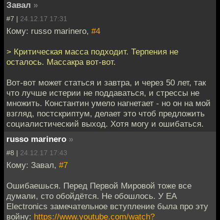
Завал
»
#7 |
24.12.17 17:31
Кому: russo marinero,
#4
> Критическая масса подходит. Терпения не
осталось. Массакра вот-вот.
Вот-вот может статься и завтра, и через 50 лет, так
что лучше истерии не поддаваться, и стрессы не
множить. Константин умело нагнетает - но он на мой
взгляд, постскриптум, делает это чтоб предложить
социалистический выход. Хотя могу и ошибаться.
russo marinero
»
#8 |
24.12.17 17:43
Кому: Завал,
#7
Ошибаешься. Перед Первой Мировой тоже все
думали, сто обойдётся. Не обошлось. У EA
Electronics замечательное вступление была про эту
войну:
https://www.youtube.com/watch?