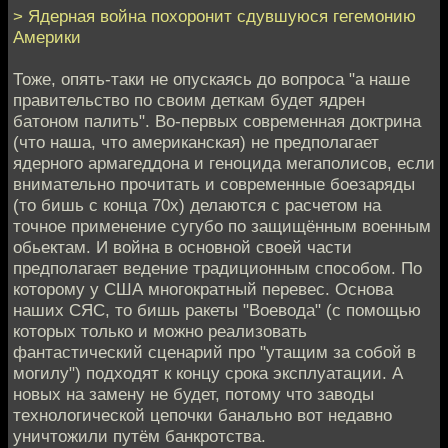
> Ядерная война похоронит сдувшуюся гегемонию
Америки
Тоже, опять-таки не опускаясь до вопроса "а наше
правительство по своим деткам будет ядрен
батоном палить". Во-первых современная доктрина
(что наша, что американская) не предполагает
ядерного армагеддона и геноцида мегаполисов, если
внимательно прочитать и современные боезаряды
(то бишь с конца 70х) делаются с расчетом на
точное применение сугубо по защищённым военным
обьектам. И война в основной своей части
предполагает ведение традиционным способом. По
которому у США многократный перевес. Основа
наших СЯС, то бишь ракеты "Воевода" (с помощью
которых только и можно реализовать
фантастический сценарий про "утащим за собой в
могилу") подходят к концу срока эксплуатации. А
новых на замену не будет, потому что заводы
технологической цепочки банально вот недавно
уничтожили путём банкротства.