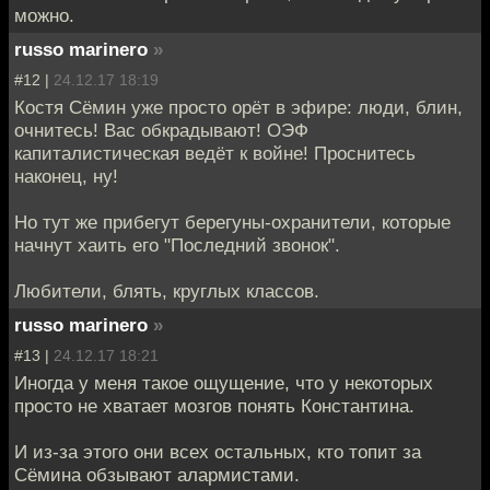
можно.
russo marinero
»
#12 |
24.12.17 18:19
Костя Сёмин уже просто орёт в эфире: люди, блин,
очнитесь! Вас обкрадывают! ОЭФ
капиталистическая ведёт к войне! Проснитесь
наконец, ну!
Но тут же прибегут берегуны-охранители, которые
начнут хаить его "Последний звонок".
Любители, блять, круглых классов.
russo marinero
»
#13 |
24.12.17 18:21
Иногда у меня такое ощущение, что у некоторых
просто не хватает мозгов понять Константина.
И из-за этого они всех остальных, кто топит за
Сёмина обзывают алармистами.