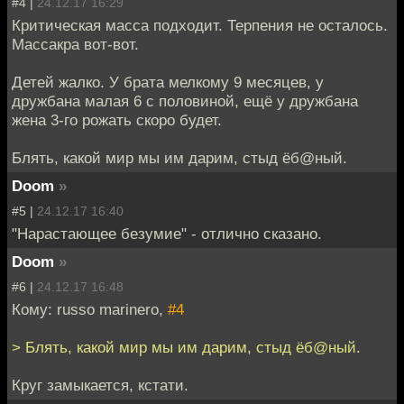
#4 |
24.12.17 16:29
Критическая масса подходит. Терпения не осталось.
Массакра вот-вот.
Детей жалко. У брата мелкому 9 месяцев, у
дружбана малая 6 с половиной, ещё у дружбана
жена 3-го рожать скоро будет.
Блять, какой мир мы им дарим, стыд ёб@ный.
Doom
»
#5 |
24.12.17 16:40
"Нарастающее безумие" - отлично сказано.
Doom
»
#6 |
24.12.17 16:48
Кому: russo marinero,
#4
> Блять, какой мир мы им дарим, стыд ёб@ный.
Круг замыкается, кстати.