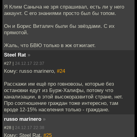
Я Клим Саныча не зря спрашивал, есть ли у него
аккаунт. С его знаниями просто был бы топом.
Он и Борис Виталич были бы звёздами. С их
прямотой.
Жаль, что БВЮ только в жж отжигает.
Steel Rat
»
#27 |
24.12.17 22:37
Кому: russo marinero,
#24
Расскажи им ещё про говновозы, которые без
остановки едут из Бурж-Халифы, потому что
канализации, в этой высокоразвитой стране, нет.
Про соотношение граждан тоже интересно, там
вроде 12-15% населения только - граждане.
russo marinero
»
#28 |
24.12.17 22:38
Кому: Steel Rat,
#25