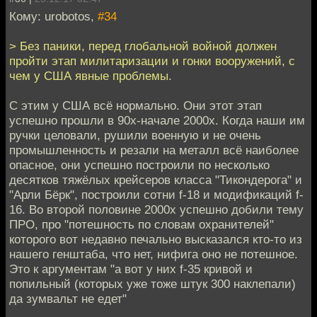
Кому: urobotos,
#34
> Без паники, перед глобальной войной должен
пройти этап милитаризации и гонки вооружений, с
чем у США явные проблемы.
С этим у США всё нормально. Они этот этап
успешно прошли в 90х-начале 2000х. Когда наши им
ручки целовали, рушили военную и не очень
промышленность и резали на металл всё наиболее
опасное, они успешно построили по несколько
десятков тяжёлых крейсеров класса "Тикондерога" и
"Арли Бёрк", построили сотни f-18 и модификаций f-
16. Во второй половине 2000х успешно добили тему
ПРО, про "потешность по словам охранителей"
которого вот недавно печально высказался кто-то из
нашего генштаба, что нет, нифига оно не потешное.
Это к аргументам "а вот у них f-35 кривой и
попильный (которых уже тоже штук 300 наклепали)
да зумвальт не едет"