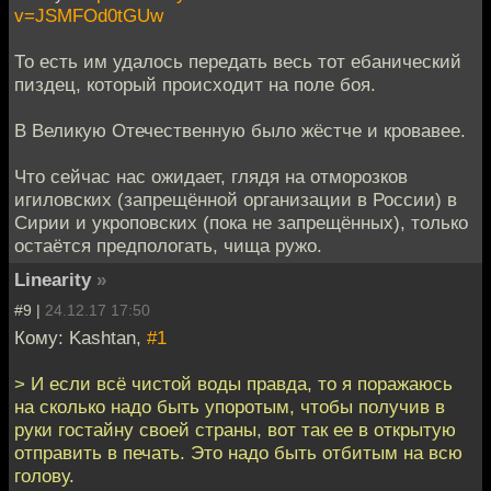
v=JSMFOd0tGUw
То есть им удалось передать весь тот ебанический
пиздец, который происходит на поле боя.
В Великую Отечественную было жёстче и кровавее.
Что сейчас нас ожидает, глядя на отморозков
игиловских (запрещённой организации в России) в
Сирии и укроповских (пока не запрещённых), только
остаётся предпологать, чища ружо.
Linearity
»
#9 |
24.12.17 17:50
Кому: Kashtan,
#1
> И если всё чистой воды правда, то я поражаюсь
на сколько надо быть упоротым, чтобы получив в
руки гостайну своей страны, вот так ее в открытую
отправить в печать. Это надо быть отбитым на всю
голову.