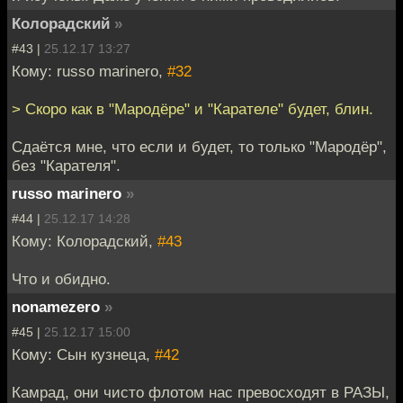
Колорадский
»
#43 |
25.12.17 13:27
Кому: russo marinero,
#32
> Скоро как в "Мародёре" и "Карателе" будет, блин.
Сдаётся мне, что если и будет, то только "Мародёр",
без "Карателя".
russo marinero
»
#44 |
25.12.17 14:28
Кому: Колорадский,
#43
Что и обидно.
nonamezero
»
#45 |
25.12.17 15:00
Кому: Сын кузнеца,
#42
Камрад, они чисто флотом нас превосходят в РАЗЫ,