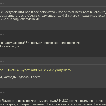
00:10
с наступающим Вас и всё семейство и коллектив! Всех благ в новом год
сь,увидеть Вас в Сочи в следующем году! И так же с праздником всех 
ех благ в году следующем!
00:10
 с наступающим! Здоровья и творческого вдохновения!
 Новым годом!
00:13
до — пусть он будет хотя бы не хуже уходящего.
м, камрады. Здоровья всем.
00:44
о Дмитрию и всем причастным за труды! ИМХО ролики стали еще качест
нт шикарен, спикеры отличные! Новости и аналитика - отличные. Но хот