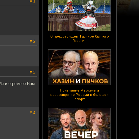
# 1
О предстоящем Турнире Святого
Георгия
# 2
# 3
бя и огромное Вам
Признание Меркель и
возвращение России в большой
спорт
# 4