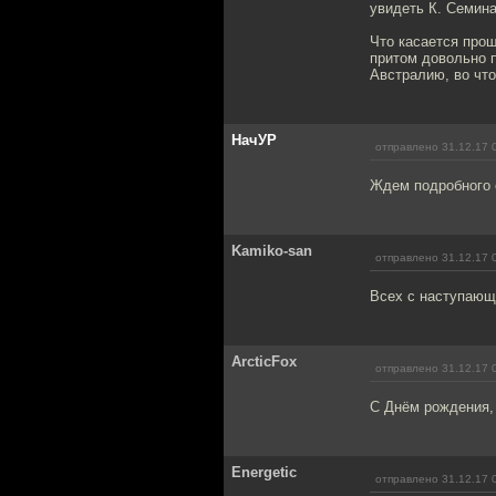
увидеть К. Семина
Что касается прош
притом довольно п
Австралию, во что
НачУР
отправлено 31.12.17 
Ждем подробного о
Kamiko-san
отправлено 31.12.17 
Всех с наступающи
ArcticFox
отправлено 31.12.17 
С Днём рождения,
Energetic
отправлено 31.12.17 