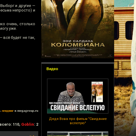
Выборг и другие —
весьма непросто) и
ко очень, столько
могу уже.
 всё будет не так,
Видео
ь
лендинг
в megagroup.ru
Дядя Вова про фильм "Свидание
вслепую"
всего: 110,
Goblin
: 2