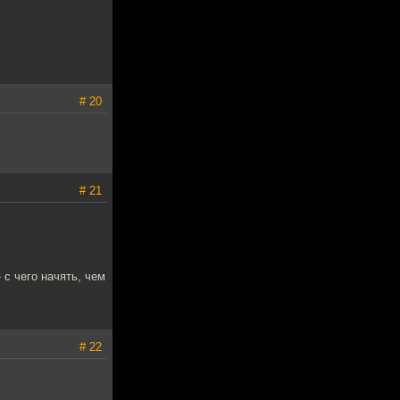
# 20
# 21
 с чего начять, чем
# 22