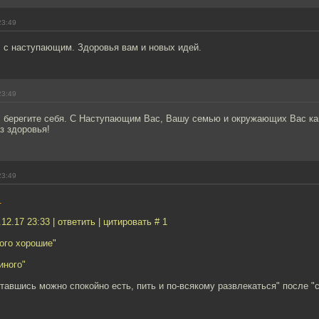
23:49
 с наступающим. Здоровья вам и новых идей.
23:49
 берегите себя. С Наступающим Вас, Вашу семью и окружающих Вас ка
з здоровья!
23:49
1
12.17 23:33 | ответить | цитировать # 1
ого хорошие"
иного"
ятавшись можно спокойно есть, пить и по-всякому развлекаться" после "