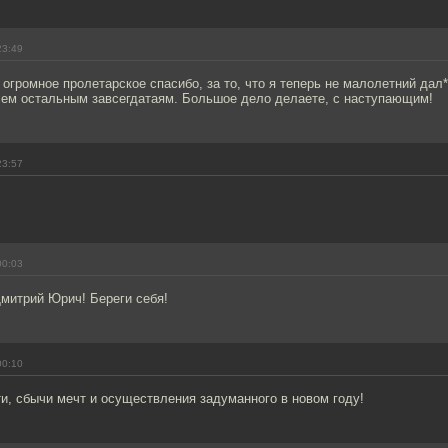
23:49
 огромное пролетарское спасибо, за то, что я теперь не малолетний дал
всем остальным завсегдатаям. Большое дело делаете, с наступающим!
23:57
00:03
митрий Юрич! Береги себя!
00:10
и, сбычи мечт и осуществления задуманного в новом году!