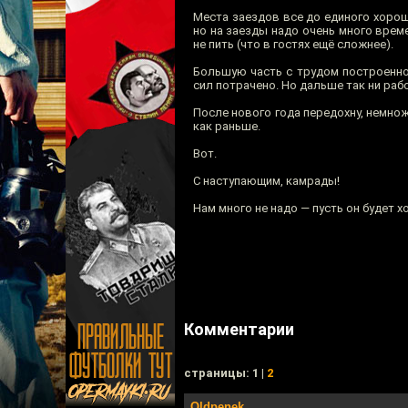
Места заездов все до единого хорош
но на заезды надо очень много време
не пить (что в гостях ещё сложнее).
Большую часть с трудом построенно
сил потрачено. Но дальше так ни рабо
После нового года передохну, немножк
как раньше.
Вот.
С наступающим, камрады!
Нам много не надо — пусть он будет х
Комментарии
cтраницы: 1 |
2
Oldpenek