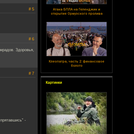
# 5
Атака БПЛА на Геленджик и
открытие Ормузского пролива
# 6
мрадов. Здоровья,
Клеопатра, часть 2: финансовое
болото
# 7
Картинки
спрятавшись" -