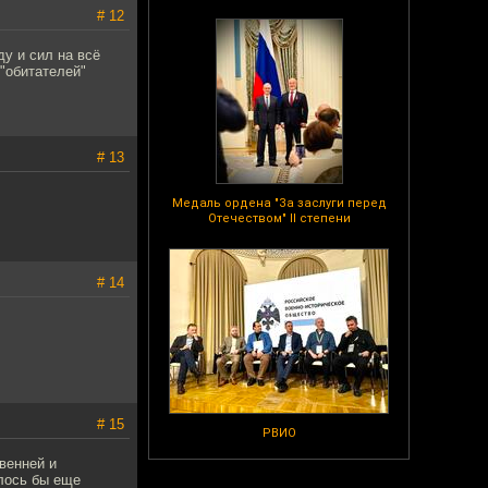
# 12
у и сил на всё
"обитателей"
# 13
Медаль ордена "За заслуги перед
Отечеством" II степени
# 14
# 15
РВИО
венней и
елось бы еще