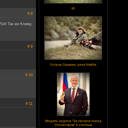
65
# 8
*%б! Так же Климу,
# 9
Остров Сахалин, река Найба
# 10
# 11
Медаль ордена "За заслуги перед
Отечеством" II степени