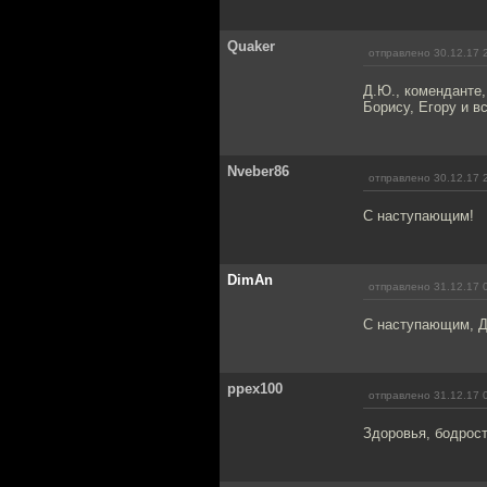
Quaker
отправлено 30.12.17 
Д.Ю., коменданте,
Борису, Егору и 
Nveber86
отправлено 30.12.17 
С наступающим!
DimAn
отправлено 31.12.17 
С наступающим, Д
ppex100
отправлено 31.12.17 
Здоровья, бодрост