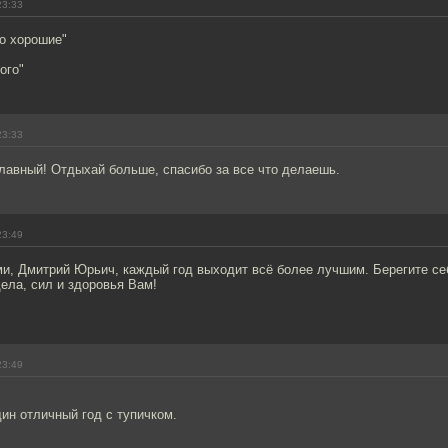
23:33
о хорошие"
ого"
23:33
лавный! Отдыхай больше, спасибо за все что делаешь.
23:49
и, Дмитрий Юрьич, каждый год выходит всё более лучшим. Берегите се
ела, сил и здоровья Вам!
23:49
ин отличный год с тупичком.