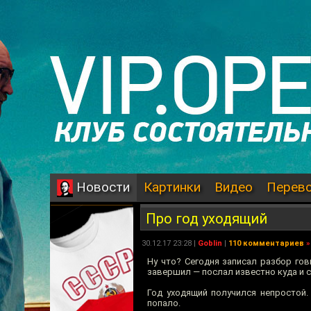
Картинки
Видео
Перев
Новости
Про год уходящий
30.12.17 23:28 |
Goblin
|
110 комментариев
»
Ну что? Сегодня записал разбор гов
завершил — послал известно куда и с
Год уходящий получился непростой.
попало.