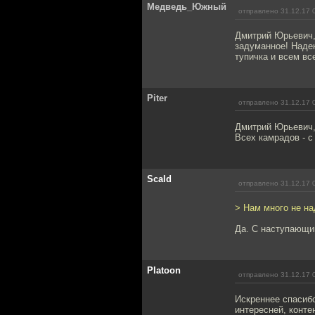
Медведь_Южный
отправлено 31.12.17 
Дмитрий Юрьевич, 
задуманное! Надею
тупичка и всем вс
Piter
отправлено 31.12.17 
Дмитрий Юрьевич,
Всех камрадов - с
Scald
отправлено 31.12.17 
> Нам много не на
Да. С наступающи
Platoon
отправлено 31.12.17 
Искреннее спасиб
интересней, конте