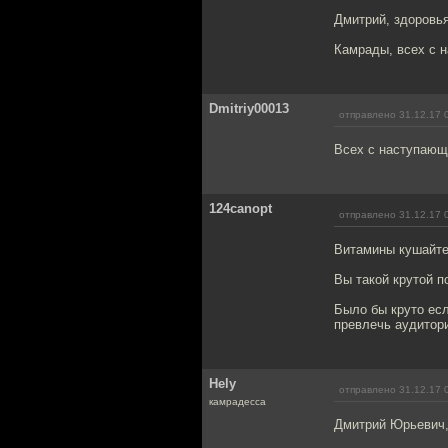
Дмитрий, здоровь
Камрады, всех с 
Dmitriy00013
отправлено 31.12.17 
Всех с наступающи
124canopt
отправлено 31.12.17 
Витамины кушайте 
Вы такой крутой п
Было бы круто есл
превлечь аудитори
Hely
отправлено 31.12.17 
камрадесса
Дмитрий Юрьевич,