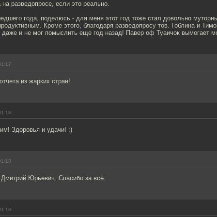
 на разведопросе, если это реально.
едшего года, поделюсь - для меня этот год тоже стал довольно муторн
родуктивным. Кроме этого, благодаря разведопросу тов. Гоблина и Тим
 даже и не мог помыслить еще год назад! Павер оф Туаичок вымогает мо
01:17
тчета из жарких стран!
01:18
м! Здоровья и удачи! :)
01:18
 Дмитрий Юрьевич. Спасибо за всё.
01:18