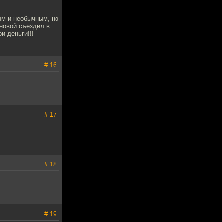
ым и необычным, но
оновой съездил в
и деньги!!!
# 16
# 17
# 18
# 19