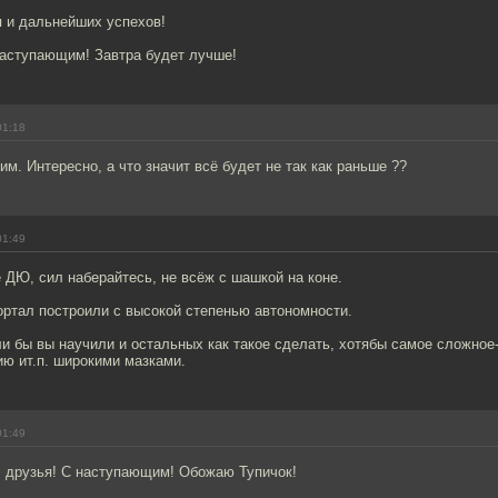
я и дальнейших успехов!
наступающим! Завтра будет лучше!
01:18
м. Интересно, а что значит всё будет не так как раньше ??
01:49
ДЮ, сил наберайтесь, не всёж с шашкой на коне.
ортал построили с высокой степенью автономности.
и бы вы научили и остальных как такое сделать, хотябы самое сложное-
ю ит.п. широкими мазками.
01:49
 друзья! С наступающим! Обожаю Тупичок!