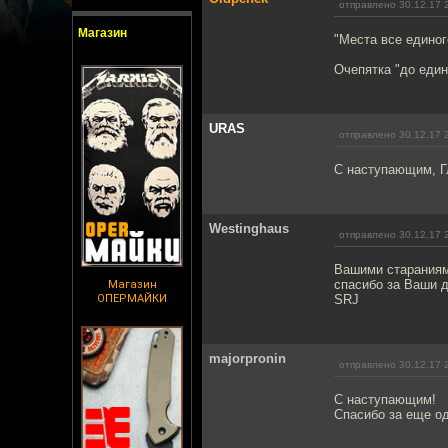
отправлено 30.12.17 
Магазин
"Места все единог
Очепятка "до един
URAS
отправлено 30.12.17 
С наступающим, Г
Westinghaus
отправлено 30.12.17 
Вашими стараниям
спасибо за Ваши д
Магазин
ОПЕРМАЙКИ
SRJ
majorpronin
отправлено 30.12.17 
С наступающим!
Спасибо за еще од