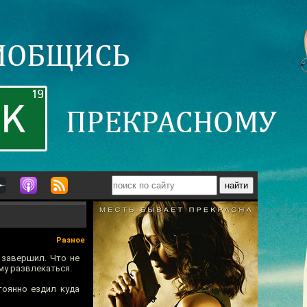
Разное
 завершил. Что не
му развлекаться.
тоянно ездил куда