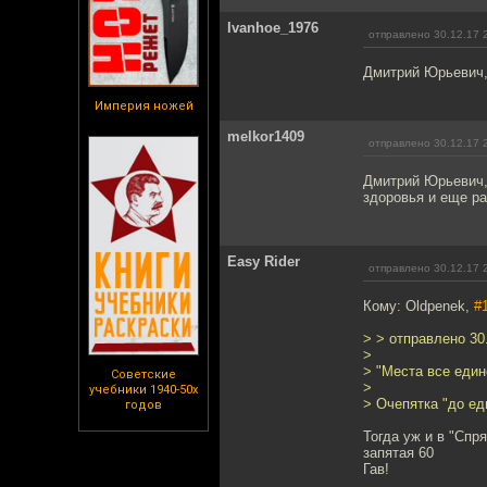
Ivanhoe_1976
отправлено 30.12.17 
Дмитрий Юрьевич,
Империя ножей
melkor1409
отправлено 30.12.17 
Дмитрий Юрьевич,
здоровья и еще ра
Easy Rider
отправлено 30.12.17 
Кому: Oldpenek,
#
> > отправлено 30.
>
> "Места все един
Советские
>
учебники 1940-50х
> Очепятка "до ед
годов
Тогда уж и в "Спр
запятая 60
Гав!