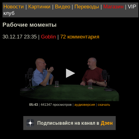
Новости
|
Картинки
|
Видео
|
Переводы
|
Магазин
|
VIP
клуб
Рабочие моменты
30.12.17 23:35
|
Goblin
|
72 комментария
05:43
|
441347 просмотров
|
аудиоверсия
|
скачать
Подписывайся на канал в
Дзен