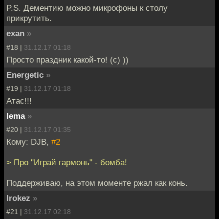
P.S. Дементию можно микрофоны к столу
прикрутить.
exan
»
#18 |
31.12.17 01:18
Просто праздник какой-то! (с) ))
Energetic
»
#19 |
31.12.17 01:18
Атас!!!
lema
»
#20 |
31.12.17 01:35
Кому: DJB,
#2
> Про "Играй гармонь" - бомба!
Поддерживаю, на этом моменте ржал как конь.
Irokez
»
#21 |
31.12.17 02:18