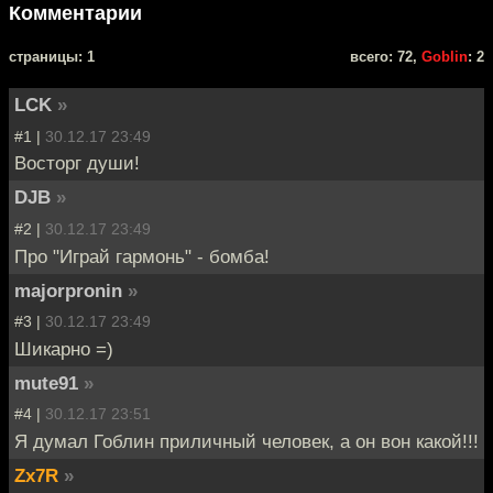
Комментарии
cтраницы: 1
всего: 72,
Goblin
: 2
LCK
»
#1 |
30.12.17 23:49
Восторг души!
DJB
»
#2 |
30.12.17 23:49
Про "Играй гармонь" - бомба!
majorpronin
»
#3 |
30.12.17 23:49
Шикарно =)
mute91
»
#4 |
30.12.17 23:51
Я думал Гоблин приличный человек, а он вон какой!!!
Zx7R
»