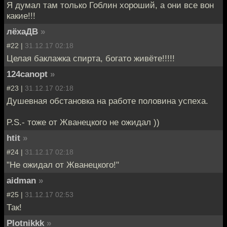
Я думал там только Гоблин хороший, а они все вон
какие!!!
лёхаДВ
»
#22 |
31.12.17 02:18
Целая баклажка спирта, богато живёте!!!!!
124canopt
»
#23 |
31.12.17 02:18
Душевная обстановка на работе половина успеха.
P.S.- тоже от Жванецкого не ожидал ))
htit
»
#24 |
31.12.17 02:18
"Не ожидал от Жванецкого!"
aidman
»
#25 |
31.12.17 02:53
Так!
Plotnikkk
»