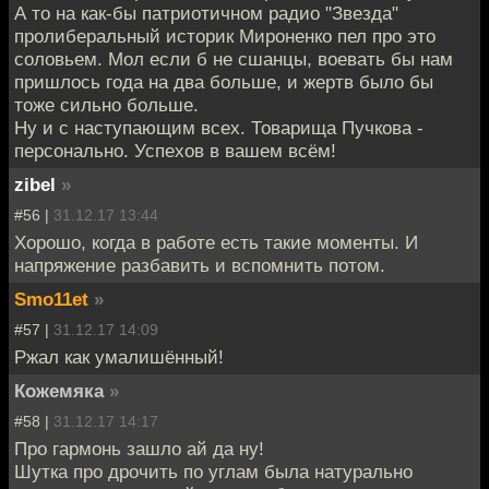
А то на как-бы патриотичном радио "Звезда"
пролиберальный историк Мироненко пел про это
соловьем. Мол если б не сшанцы, воевать бы нам
пришлось года на два больше, и жертв было бы
тоже сильно больше.
Ну и с наступающим всех. Товарища Пучкова -
персонально. Успехов в вашем всём!
zibel
»
#56 |
31.12.17 13:44
Хорошо, когда в работе есть такие моменты. И
напряжение разбавить и вспомнить потом.
Smo11et
»
#57 |
31.12.17 14:09
Ржал как умалишённый!
Кожемяка
»
#58 |
31.12.17 14:17
Про гармонь зашло ай да ну!
Шутка про дрочить по углам была натурально