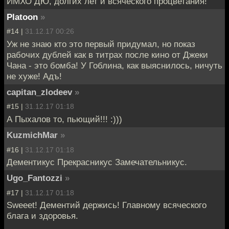
ИМХО ДЮ, долгих лет и всяческого процветания!
Platoon
»
#14 |
31.12.17 00:26
Уж не знаю кто это первый придумал, но показ
рабочих дублей как в титрах после кино от Джеки
Чана - это бомба! У Гоблина, как выяснилось, ничуть
не хуже! Адъ!
capitan_zlodeev
»
#15 |
31.12.17 01:18
А Пыхалов то, пьющий!!! :)))
KuzmichMar
»
#16 |
31.12.17 01:18
Дементикус Прекрасникус Замечательникус.
Ugo_Fantozzi
»
#17 |
31.12.17 01:18
Sweeet! Дементий держись! Главному всяческого
блага и здоровья.