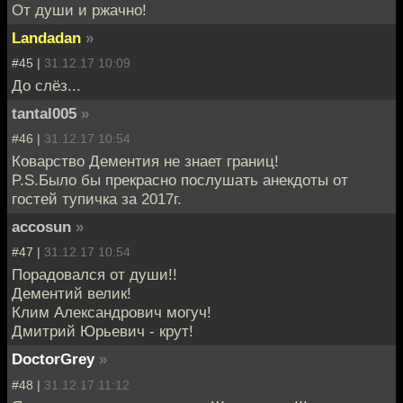
От души и ржачно!
Landadan
»
#45 |
31.12.17 10:09
До слёз...
tantal005
»
#46 |
31.12.17 10:54
Коварство Дементия не знает границ!
P.S.Было бы прекрасно послушать анекдоты от
гостей тупичка за 2017г.
accosun
»
#47 |
31.12.17 10:54
Порадовался от души!!
Дементий велик!
Клим Александрович могуч!
Дмитрий Юрьевич - крут!
DoctorGrey
»
#48 |
31.12.17 11:12