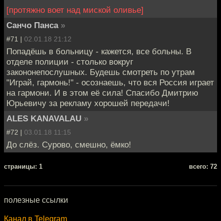
[протяжно воет над миской оливье]
Санчо Панса
»
#71 |
02.01.18 21:12
Попадёшь в больницу - кажется, все больны. В
отделе полиции - столько вокруг
закононепослушных. Будешь смотреть по утрам
"Играй, гармонь!" - осознаешь, что вся Россия играет
на гармони. И в этом её сила! Спасибо Дмитрию
Юрьевичу за рекламу хорошей передачи!
ALES KANAVALAU
»
#72 |
03.01.18 11:15
До слёз. Сурово, смешно, ёмко!
cтраницы: 1
всего: 72
полезные ссылки
Канал в Telegram