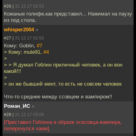
#26 |
31.12.17 02:53
Кожаные голифе,как представил... Нажимал на паузу
из под стола.
whisper2004
»
#27 |
31.12.17 02:55
Кому: Goblin,
#7
> Кому: mute91,
#4
>
> > Я думал Гоблин приличный человек, а он вон
какой!!!
>
> он же бывший мент, то есть не совсем человек
Что-то среднее между ссовцем и вампиром!!
Роман_ИС
»
#28 |
31.12.17 03:05
[Преставил Гоблина в образе эсесовца-вампира,
поперхнулся чаем]