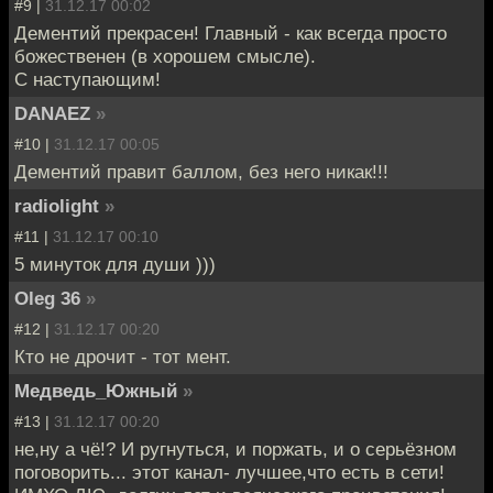
#9 |
31.12.17 00:02
Дементий прекрасен! Главный - как всегда просто
божественен (в хорошем смысле).
С наступающим!
DANAEZ
»
#10 |
31.12.17 00:05
Дементий правит баллом, без него никак!!!
radiolight
»
#11 |
31.12.17 00:10
5 минуток для души )))
Oleg 36
»
#12 |
31.12.17 00:20
Кто не дрочит - тот мент.
Медведь_Южный
»
#13 |
31.12.17 00:20
не,ну а чё!? И ругнуться, и поржать, и о серьёзном
поговорить... этот канал- лучшее,что есть в сети!