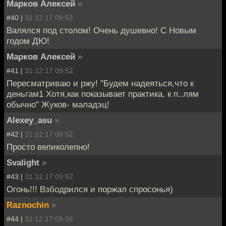
Марков Алексей
»
#40 |
31.12.17 09:52
Валялся под столом! Очень душевно! С Новым
годом ДЮ!
Марков Алексей
»
#41 |
31.12.17 09:52
Пересматриваю и ржу! "Будем надеяться,что к
деньгам1 Хотя,как показывает практика, к п..лям
обычно" Жуков- маладэц!
Alexey_asu
»
#42 |
31.12.17 09:52
Просто великолепно!
Svalight
»
#43 |
31.12.17 09:52
Огонь!!! Взбодрился и поржал спросонья)
Raznochin
»
#44 |
31.12.17 09:56