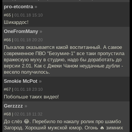
pro-etcontra
»
#65 |
01.01.18 15:10
Шикардос!
OneFromMany
»
#66 |
01.01.18 20:20
Пыхалов оказывается какой воспитанный. А самое
современное ПВО "Безумие-1" все таки пропустила
вражескую муху в студию, надо бы доработать до
версии 2.01. Как с Джеки Чаном неудачные дубли -
весело получилось.
Smokie McPot
»
#67 |
01.01.18 23:10
Побольше таких видео!
Gerzzzz
»
#68 |
02.01.18 11:32
До слёз 😂. Перебило по накалу ролик про шамбо
Загород. Хороший мужской юмор. Огонь 🔥 зимних