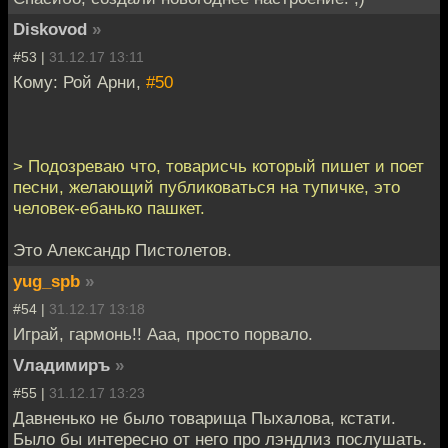
Diskovod
»
#53 |
31.12.17 13:11
Кому: Рой Арни,
#50
> Подозреваю что, товарисчь который пишет и поет
песни, желающий публиковаться на тупичке, это
человек-ебанько пашкет.
Это Александр Пистолетов.
yug_spb
»
#54 |
31.12.17 13:18
Играй, гармонь!! Ааа, просто порвало.
Vладимиръ
»
#55 |
31.12.17 13:23
Давненько не было товарища Пыхалова, кстати.
Было бы интересно от него про лэндлиз послушать.