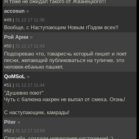
Я тоже не ожидал такого от Жванецкого!!!
accosun
»
#49 |
31.12.17 11:36
Вообще, с Наступающим Новым гГодом всех!!
Рой Арни
»
#50 |
31.12.17 11:43
Подозреваю что, товарисчь который пишет и поет
песни, желающий публиковаться на тупичке, это
человек-ебанько пашкет.
QoMSoL
»
#51 |
31.12.17 11:44
"Душевно поют"
Чуть с балкона нахрен не выпал от смеха. Огонь!
С наступающим, камрады!
Piter
»
#52 |
31.12.17 13:03
Спасибо, создали новогоднее настроение! ;)