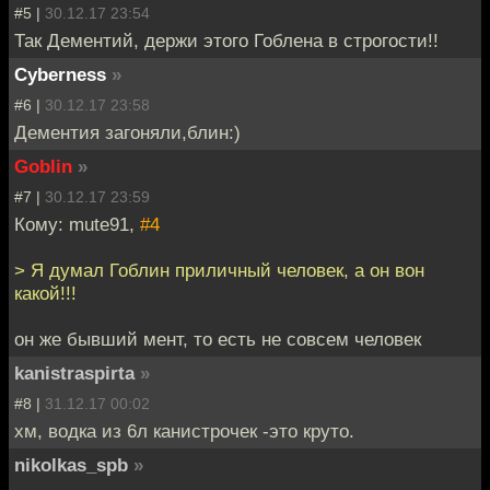
#5 |
30.12.17 23:54
Так Дементий, держи этого Гоблена в строгости!!
Cyberness
»
#6 |
30.12.17 23:58
Дементия загоняли,блин:)
Goblin
»
#7 |
30.12.17 23:59
Кому: mute91,
#4
> Я думал Гоблин приличный человек, а он вон
какой!!!
он же бывший мент, то есть не совсем человек
kanistraspirta
»
#8 |
31.12.17 00:02
хм, водка из 6л канистрочек -это круто.
nikolkas_spb
»