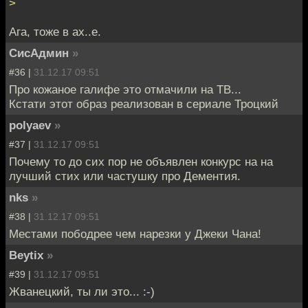
>
Ага, тоже в ах..е.
СисАдмин
»
#36 |
31.12.17 09:51
Про кожаное галифе это отмачили на ТВ...
Кстати этот образ реализован в сериале Троцкий
polyaev
»
#37 |
31.12.17 09:51
Почему то до сих пор не объявлен конкурс на на
лучший стих или частушку про Дементия.
nks
»
#38 |
31.12.17 09:51
Местами пободрее чем нарезки у Джеки Чана!
Beytix
»
#39 |
31.12.17 09:51
Жванецкий, ты ли это... :-)