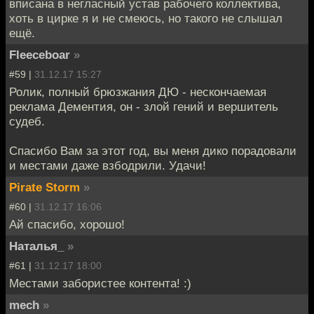
вписана в негласный устав рабочего коллектива,
хоть в цирке я и не смеюсь, но такого не слышал
ещё.
Fleeceboar
»
#59 |
31.12.17 15:27
Ролик, полный брюзжания ДЮ - нескончаемая
реклама Дементия, он - злой гений и вершитель
судеб.
Спасибо Вам за этот год, вы меня дико порадовали
и местами даже взбодрили. Удачи!
Pirate Storm
»
#60 |
31.12.17 16:06
Ай спасибо, хорошо!
Наталья_
»
#61 |
31.12.17 18:00
Местами забористее контента! :)
mech
»