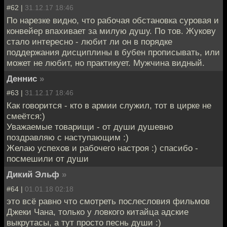
#62 |
31.12.17 18:46
По нарезке видно, что рабочая обстановка суровая и
конвейер впахивает за милую душу. По тов. Жукову
стало интересно - любит ли он в порядке
поддержания дисциплины в бубен прописывать, или
может не любит, но практикует. Мужчина видный.
Деннис
»
#63 |
31.12.17 18:46
Как говорится - кто в армии служил, тот в цирке не
смеётся:)
Уважаемые товарищи - от души душевно
поздравляю с наступающим :)
Желаю успехов и рабочего настроя :) спасибо -
посмешили от души
Дикий Эльф
»
#64 |
01.01.18 02:18
это всё равно что смотреть послесловия фильмов
Джеки Чана, только у ловкого китайца адские
выкрутасы, а тут просто песнь души :)