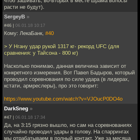
чтоб зашивать, во-вторых в месте шрама волосы
расти не будут).
SergeyB
»
#46 |
06.01.18 10:17
Кому: ЛекаБанк,
#40
> У Нгану удар рукой 1317 кг- рекорд UFC (для
сравнения: у Тайсона - 800 кг)
Насколько понимаю, данная величина зависит от
конкретного измерения. Вот Павел Бадыров, который
проводил соревнования по силе удара (в лидерах,
кстати, армреслеры), про это говорит:
https://www.youtube.com/watch?v=VJOucP0DO4o
DarkSneg
»
#47 |
06.01.18 17:34
Да, на 3:15 грязно вышло, но сам на соревнованиях
случайно проводил удары в голову. На спаррингах
мы отрабатываем в полный контакт. Уже за месяца