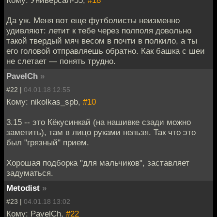
Да уж. Меня вот еще футболисты неизменно
удивляют: летит к тебе через полполя довольно
такой твердый мяч весом в почти в полкило, а ты
его головой отправляешь обратно. Как башка с шеи
не слетает — понять трудно.
PavelCh
»
#22 |
04.01.18 12:55
Кому: nikolkas_spb,
#10
3.15 -- это Кёкусинкай (на нашивке сзади можно
заметить), там в лицо руками нельзя. Так что это
был "грязный" прием.
Хорошая подборка "для мальчиков", заставляет
задуматься.
Metodist
»
#23 |
04.01.18 13:02
Кому: PavelCh,
#22