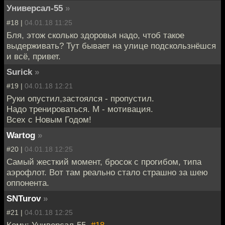
Универсал-55
»
#18 |
04.01.18 11:25
Бля, этож сколько здоровья надо, чтоб такое
выдерживать? Тут бывает на улице подскользнёшся
и всё, привет.
Surick
»
#19 |
04.01.18 12:21
Руки опустил,застоялся - пропустил.
Надо тренироваться. М - мотивация.
Всех с Новым Годом!
Wartog
»
#20 |
04.01.18 12:25
Самый жесткий момент, бросок с прогибом, типа
аэрофлот. Вот там реально стало страшно за шею
оппонента.
SNTurov
»
#21 |
04.01.18 12:25
Кому: Универсал-55,
#18