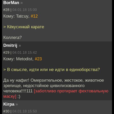
BorMan
»
#28 |
04.01.18 15:00
Кому: Tatcuy,
#12
> Кёкусинкай карате
Коллега?
Dmitrij
»
#29 |
04.01.18 15:42
Кому: Metodist,
#23
> В смысле, идти или не идти в единоборства?
Да ну нафиг! Омерзительное, жестокое, животное
зрелище, недостойное цивилизованного
человека!!!!111
[заботливо протирает фехтовальную
маску]
:)
Kirpa
»
#30 |
04.01.18 15:50