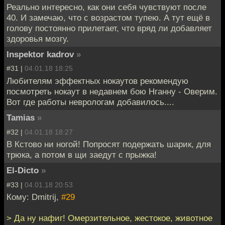
Реально интересно, как они себя чувствуют после
40. И замечаю, что с возрастом тупею. А тут ещё в
голову постоянно прилетает, что вряд ли добавляет
здоровья мозгу.
Inspektor kadrov
»
#31 |
04.01.18 18:25
Любителям эффектных нокаутов рекомендую
посмотреть нокаут в недавнем бою Нганну - Оверим.
Вот где работы неврологам добавилось....
Tamias
»
#32 |
04.01.18 18:27
В Кстово ни ногой! Попросят подержать шарик, для
трюка, а потом в щи заедут с прыжка!
El-Dicto
»
#33 |
04.01.18 20:53
Кому: Dmitrij,
#29
> Да ну нафиг! Омерзительное, жестокое, животное