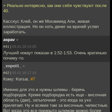
> Реально интересно, как они себя чувствуют после
40.
Кассиус Клей, он же Мохаммед Али, живая
иллюстрация. Но он хоть денег на врачей успел
заработать.
aspav
»
#41 |
05.01.18 13:25
Лучший нокаут показан в 1:52-1:53. Очень кратенько
почему-то.
_xopoiii_
»
#42 |
05.01.18 17:10
Кому: Korsar,
#7
Именно для это и нужны шлемы - беречь
подбородок. Кроме подбородка есть еще - височная
область (две), затылочная - это когда за ухо
прилетает. Ну и всякие там за височные, челюстные.
Вот когда это все прикрыто шлемом можно более