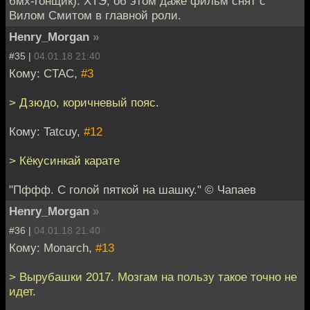
бмх-гонщик). ХТЭ, об этом даже фильм снят с
Вилом Смитом в главной роли.
Henry_Morgan
»
#35 |
04.01.18 21:40
Кому: CTAC,
#3
> Дзюдо, коричневый пояс.
Кому: Tatcuy,
#12
> Кёкусинкай карате
"Пффф. С голой пяткой на шашку." © Чапаев
Henry_Morgan
»
#36 |
04.01.18 21:40
Кому: Monarch,
#13
> Вырубашки 2017. Мозгам на пользу такое точно не
идет.