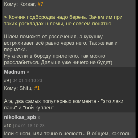
Кому: Korsar,
#7
> Кончик подбородка надо беречь. Зачем им при
таких раскладах шлемы, не совсем понятно.
Шлем поможет от рассечения, а кукушку
встряхивает всё равно через него. Так же как и
перчатки.
Ну а если в бороду прилетело, так можно
расслабиться. Дальше уже ничего не будет)
Madnum
»
#9 |
04.01.18 10:23
Кому: Shifu,
#1
Ага, два самых популярных коммента - "это лаки
панч" и "бой куплен".
nikolkas_spb
»
#10 |
04.01.18 10:23
Или с ноги, или точно в челюсть. В общем, как голы