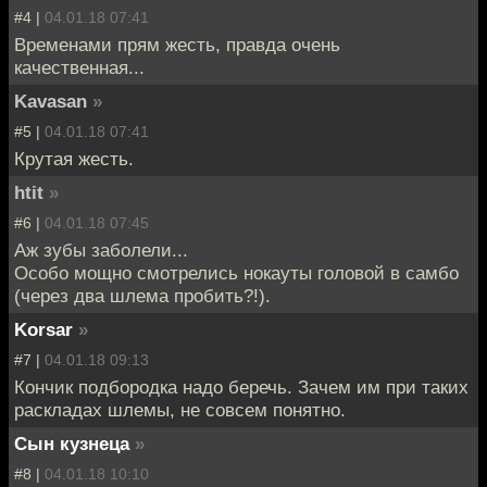
#4 |
04.01.18 07:41
Временами прям жесть, правда очень
качественная...
Kavasan
»
#5 |
04.01.18 07:41
Крутая жесть.
htit
»
#6 |
04.01.18 07:45
Аж зубы заболели...
Особо мощно смотрелись нокауты головой в самбо
(через два шлема пробить?!).
Korsar
»
#7 |
04.01.18 09:13
Кончик подбородка надо беречь. Зачем им при таких
раскладах шлемы, не совсем понятно.
Сын кузнеца
»
#8 |
04.01.18 10:10