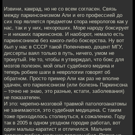
Извини, камрад, но не со всем согласен. Связь
между паркинсонизмом Али и его профессией до
сих пор является предметом спора неврологов как у
нас, так и у них, нехороших. Море народу боксирует
– и никаких паркинсонов. И наоборот, немало есть
паркинсоников без какого-либо боксерства. Ну вот
был у нас в СССР такой Попенченко, доцент МГУ,
диссерты ваял только в путь, ничего, умом не
тронутый. Не то, чтобы я утверждал, что бокс для
мозгов полезен, мой опыт судебного медика и
теперь робкие шаги в неврологии говорят об
обратном. Просто пример Али как раз не вполне
удачен, его паркинсонизм (или болезнь Паркинсона
– точно не знаю, это разные, кстати, заболевания)
не показателен.
И это: черепно-мозговой травмой патологоанатомы
не занимаются, это судебная медицина. С таким
тоже приходилось столкнуться, к сожалению. Году
так в 2005 в одном уездном городке работал, вот
один малыш-каратист и отличился. Мальчик