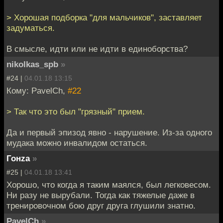
> Хорошая подборка "для мальчиков", заставляет
задуматься.
В смысле, идти или не идти в единоборства?
nikolkas_spb
»
#24 |
04.01.18 13:15
Кому: PavelCh,
#22
> Так что это был "грязный" прием.
Да и первый эпизод явно - нарушение. Из-за одного
мудака можно инвалидом остаться.
Гонzа
»
#25 |
04.01.18 13:41
Хорошо, что когда я таким маялся, был легковесом.
Ни разу не вырубали. Тогда как тяжелые даже в
тренировочном бою друг друга глушили знатно.
PavelCh
»