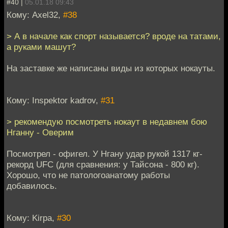
#40 |
05.01.18 09:43
Кому: Axel32,
#38
> А в начале как спорт называется? вроде на татами,
а руками машут?
На заставке же написаны виды из которых нокауты.
Кому: Inspektor kadrov,
#31
> рекомендую посмотреть нокаут в недавнем бою
Нганну - Оверим
Посмотрел - офигел. У Нгану удар рукой 1317 кг-
рекорд UFC (для сравнения: у Тайсона - 800 кг).
Хорошо, что не патологоанатому работы
добавилось.
Кому: Kirpa,
#30