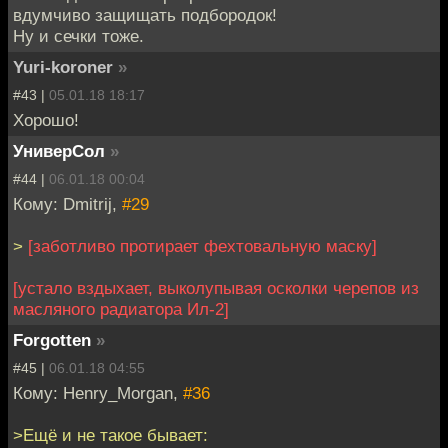
вдумчиво защищать подбородок!
Ну и сечки тоже.
Yuri-koroner
»
#43 |
05.01.18 18:17
Хорошо!
УниверСол
»
#44 |
06.01.18 00:04
Кому: Dmitrij,
#29
>
[заботливо протирает фехтовальную маску]
[устало вздыхает, выколупывая осколки черепов из
масляного радиатора Ил-2]
Forgotten
»
#45 |
06.01.18 04:55
Кому: Henry_Morgan,
#36
>Ещё и не такое бывает: