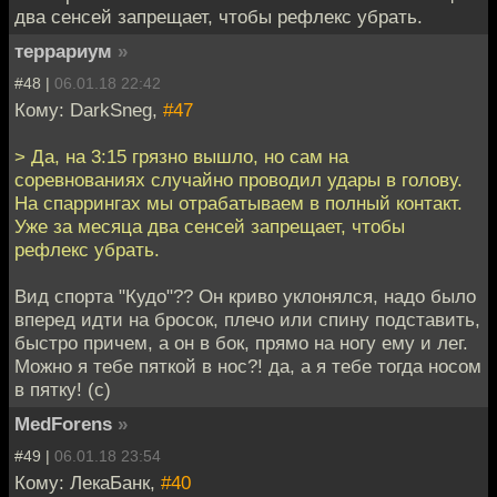
два сенсей запрещает, чтобы рефлекс убрать.
террариум
»
#48 |
06.01.18 22:42
Кому: DarkSneg,
#47
> Да, на 3:15 грязно вышло, но сам на
соревнованиях случайно проводил удары в голову.
На спаррингах мы отрабатываем в полный контакт.
Уже за месяца два сенсей запрещает, чтобы
рефлекс убрать.
Вид спорта "Кудо"?? Он криво уклонялся, надо было
вперед идти на бросок, плечо или спину подставить,
быстро причем, а он в бок, прямо на ногу ему и лег.
Можно я тебе пяткой в нос?! да, а я тебе тогда носом
в пятку! (с)
MedForens
»
#49 |
06.01.18 23:54
Кому: ЛекаБанк,
#40