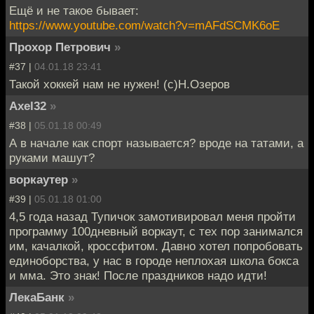
Ещё и не такое бывает:
https://www.youtube.com/watch?v=mAFdSCMK6oE
Прохор Петрович
»
#37 |
04.01.18 23:41
Такой хоккей нам не нужен! (с)Н.Озеров
Axel32
»
#38 |
05.01.18 00:49
А в начале как спорт называется? вроде на татами, а
руками машут?
воркаутер
»
#39 |
05.01.18 01:00
4,5 года назад Тупичок замотивировал меня пройти
программу 100дневный воркаут, с тех пор занимался
им, качалкой, кроссфитом. Давно хотел попробовать
единоборства, у нас в городе неплохая школа бокса
и мма. Это знак! После праздников надо идти!
ЛекаБанк
»