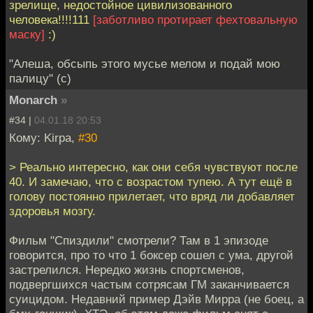
зрелище, недостойное цивилизованного
человека!!!!111
[заботливо протирает фехтовальную
маску]
:)
"Алеша, обсыпь этого мусье мелом и подай мою
палицу" (с)
Monarch
»
#34 |
04.01.18 20:53
Кому: Kirpa,
#30
> Реально интересно, как они себя чувствуют после
40. И замечаю, что с возрастом тупею. А тут ещё в
голову постоянно прилетает, что вряд ли добавляет
здоровья мозгу.
Фильм "Спиздили" смотрели? Там в 1 эпизоде
говорится, про то что 1 боксер сошел с ума, другой
застрелился. Нередко жизнь спортсменов,
подвергшихся частым сотрясам ГМ заканчивается
суицидом. Недавний пример Дэйв Мирра (не боец, а