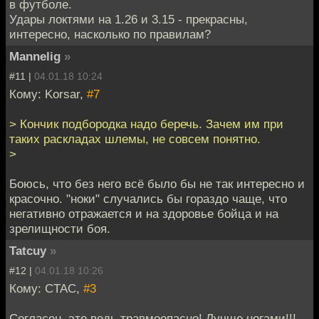
в футболе.
Удары локтями на 1.26 и 3.15 - прекрасны,
интересно, насколько по правилам?
Mannelig
»
#11 |
04.01.18 10:24
Кому: Korsar,
#7
> Кончик подбородка надо беречь. Зачем им при
таких раскладах шлемы, не совсем понятно.
>
Боюсь, что без него всё было бы не так интересно и
красочно. "ноки" случались бы гораздо чаще, что
негативно отражается и на здоровье бойца и на
зрелищности боя.
Tatcuy
»
#12 |
04.01.18 10:26
Кому: CTAC,
#3
Согласен, это ведь травмоопасно! Лучше ногами!!!