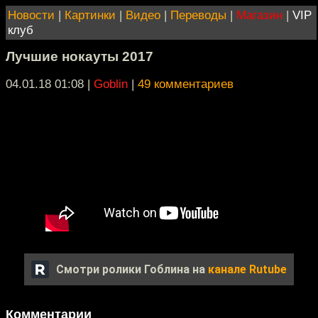
Новости
|
Картинки
|
Видео
|
Переводы
|
Магазин
|
VIP
клуб
Лучшие нокауты 2017
04.01.18 01:08
|
Goblin
|
49 комментариев
Смотри ролики Гоблина на
канале Rutube
Комментарии