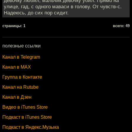
девочку любил, мальчик девочку убил. Прямо на
улице, гад, с одного маваси в голову. От чувств-с.
Надеюсь, до сих пор сидит.
cтраницы: 1
всего: 49
полезные ссылки
Канал в Telegram
Канал в MAX
Группа в Контакте
Канал на Rutube
Канал в Дзен
Видео в iTunes Store
Подкаст в iTunes Store
Подкаст в Яндекс.Музыка