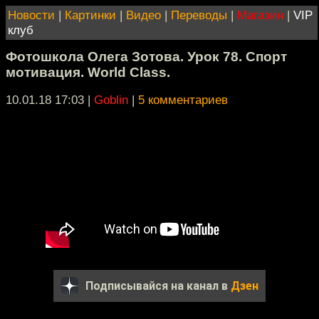
Новости
|
Картинки
|
Видео
|
Переводы
|
Магазин
|
VIP
клуб
Фотошкола Олега Зотова. Урок 78. Спорт
мотивация. World Class.
10.01.18 17:03
|
Goblin
|
5 комментариев
Подписывайся на канал в
Дзен