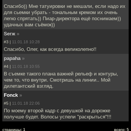
Спасибо)) Мне татуировки не мешали, если надо их
для сьемки убрать - тональным кремом их очень
легко спрятать)) Пиар-директора ещё поснимаем))
удачных вам съёмок))
Serж
»
#3 |
11.01.18 10:28
Спасибо, Олег, как всегда великолепно!!
papaha
»
#4 |
11.01.18 10:55
В съемке такого плана важней рельеф и контуры,
чем то, что внутри. Смотришь на линии.. Мой
дилетантский взгляд.
Fonck
»
#5 |
11.01.18 22:06
По моему второй кадр с девушкой на дорожке
получше будет. Волосы успели "раскрыться"!!!
cтраницы: 1
всего: 5