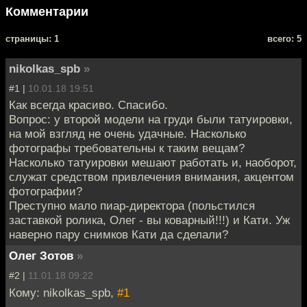
Комментарии
cтраницы: 1
всего: 5
nikolkas_spb
»
#1 |
10.01.18 19:51
Как всегда красиво. Спасибо.
Вопрос: у второй модели на груди были татуировки,
на мой взгляд не очень удачные. Насколько
фотографы требовательны к таким вещам?
Насколько татуировки мешают работать и, наоборот,
служат средством привлечения внимания, акцентом
фотографии?
Преступно мало пиар-директора (польстился
заставкой ролика, Олег - вы коварный!!!) и Кати. Уж
наверно пару снимков Кати да сделали?
Олег Зотов
»
#2 |
11.01.18 09:22
Кому: nikolkas_spb,
#1