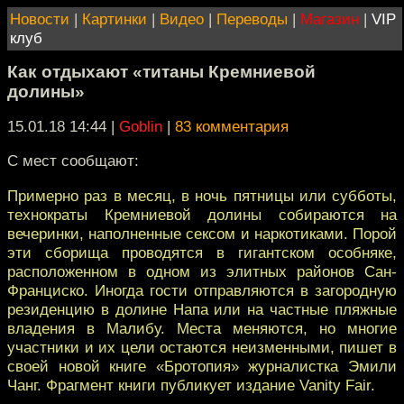
Новости
|
Картинки
|
Видео
|
Переводы
|
Магазин
|
VIP
клуб
Как отдыхают «титаны Кремниевой
долины»
15.01.18 14:44
|
Goblin
|
83 комментария
С мест сообщают:
Примерно раз в месяц, в ночь пятницы или субботы,
технократы Кремниевой долины собираются на
вечеринки, наполненные сексом и наркотиками. Порой
эти сборища проводятся в гигантском особняке,
расположенном в одном из элитных районов Сан-
Франциско. Иногда гости отправляются в загородную
резиденцию в долине Напа или на частные пляжные
владения в Малибу. Места меняются, но многие
участники и их цели остаются неизменными, пишет в
своей новой книге «Бротопия» журналистка Эмили
Чанг. Фрагмент книги публикует издание Vanity Fair.