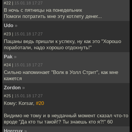
#22 |
15.01.18 17:27
В ночь с пятницы на понедельник
Помоги потратить мне эту котлету денег...
Udo
»
#23 |
15.01.18 17:27
Пацаны ведь пришли к успеху, ну как это "Хорошо
поработали, надо хорошо отдохнуть!"
Pak
»
#24 |
15.01.18 17:27
Сильно напоминает "Волк в Уолл Стрит", как мне
кажется
Zordon
»
#25 |
15.01.18 17:27
Кому: Korsar,
#20
Видимо не тому и в неудачный момент сказал что-то
вроде "Да кто ты такой!? Ты знаешь кто я?!" 60
Horcrux
»