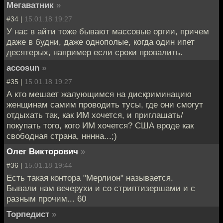
Мегаватник
»
#34 |
15.01.18 19:27
У нас в айти тоже бывают массовые оргии, причем
даже в будни, даже однополые, когда один ипет
десятерых, например если сроки провалить.
accosun
»
#35 |
15.01.18 19:27
А кто мешает жалующимся на дискриминацию
женщинам самим проводить тусы, где они смогут
отдыхать так, как ИМ хочется, и приглашать/
покупать того, кого ИМ хочется? США вроде как
свободная страна, нннна...;)
Олег Викторович
»
#36 |
15.01.18 19:44
Есть такая контора "Мерлион" называется.
Бывали нам вечерухи и со стриптизершами и с
разным прочим... 60
Торпедист
»