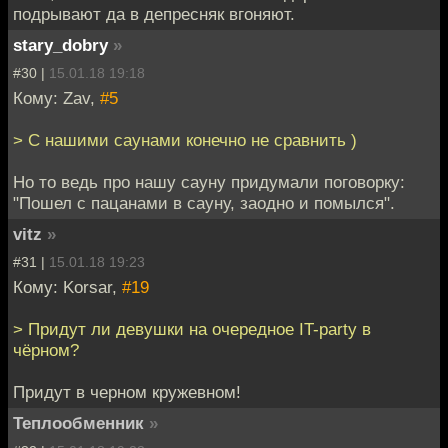
подрывают да в депресняк вгоняют.
stary_dobry
»
#30 |
15.01.18 19:18
Кому: Zav,
#5
> С нашими саунами конечно не сравнить )
Но то ведь про нашу сауну придумали поговорку:
"Пошел с пацанами в сауну, заодно и помылся".
vitz
»
#31 |
15.01.18 19:23
Кому: Korsar,
#19
> Придут ли девушки на очередное IT-party в
чёрном?
Придут в черном кружевном!
Теплообменник
»