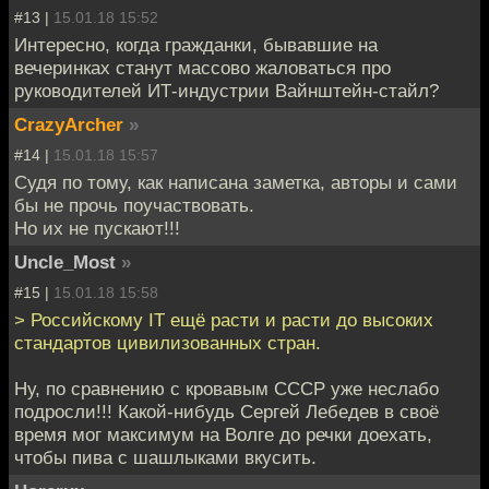
#13 |
15.01.18 15:52
Интересно, когда гражданки, бывавшие на
вечеринках станут массово жаловаться про
руководителей ИТ-индустрии Вайнштейн-стайл?
CrazyArcher
»
#14 |
15.01.18 15:57
Судя по тому, как написана заметка, авторы и сами
бы не прочь поучаствовать.
Но их не пускают!!!
Uncle_Most
»
#15 |
15.01.18 15:58
> Российскому IT ещё расти и расти до высоких
стандартов цивилизованных стран.
Ну, по сравнению с кровавым СССР уже неслабо
подросли!!! Какой-нибудь Сергей Лебедев в своё
время мог максимум на Волге до речки доехать,
чтобы пива с шашлыками вкусить.