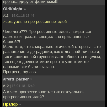
пропагандируют феминизм!!!
OldKnight
»
#11 |
15.01.18 15:46
>сексуально-прогрессивных идей
Чего-чего??? Прогрессивные идеи : нажраться
наркоты и трахать специально приглашенных
блядей?!
Мало того, что с морально-этической стороны - это
разложение и деградация, как отдельной личности,
так и социальной группы и даже общества в целом,
так еще в древнем мире про это уже теми же
словами все были сказано.
Прогресс, my ass.
alferd_packer
»
#12 |
15.01.18 15:49
А в чем прогрессивность этих сексуально-
прогрессивных идей?
Прапор
»