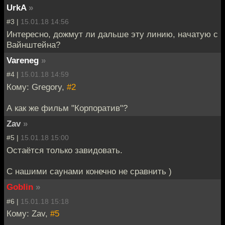
UrkA
»
#3 |
15.01.18 14:56
Интересно, дожмут ли дальше эту линию, начатую с
Вайнштейна?
Vareneg
»
#4 |
15.01.18 14:59
Кому: Gregory,
#2
А как же фильм "Корпоратив"?
Zav
»
#5 |
15.01.18 15:00
Остаётся только завидовать.
С нашими саунами конечно не сравнить )
Goblin
»
#6 |
15.01.18 15:18
Кому: Zav,
#5