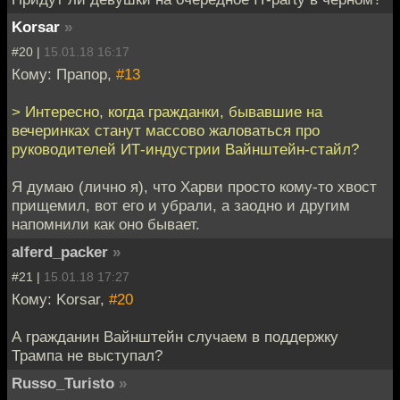
Korsar
»
#20 |
15.01.18 16:17
Кому: Прапор,
#13
> Интересно, когда гражданки, бывавшие на
вечеринках станут массово жаловаться про
руководителей ИТ-индустрии Вайнштейн-стайл?
Я думаю (лично я), что Харви просто кому-то хвост
прищемил, вот его и убрали, а заодно и другим
напомнили как оно бывает.
alferd_packer
»
#21 |
15.01.18 17:27
Кому: Korsar,
#20
А гражданин Вайнштейн случаем в поддержку
Трампа не выступал?
Russo_Turisto
»