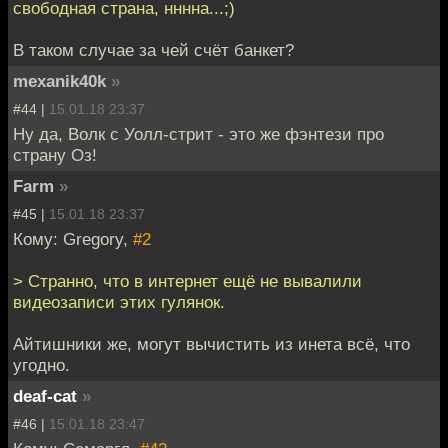
свободная страна, нннна...;)
В таком случае за чей счёт банкет?
mexanik40k
»
#44 |
15.01.18 23:37
Ну да, Волк с Уолл-стрит - это же фэнтези про
страну Оз!
Farm
»
#45 |
15.01.18 23:37
Кому: Gregory,
#2
> Странно, что в интернет ещё не вывалили
видеозаписи этих гулянок.
Айтишники же, могут вычистить из инета всё, что
угодно.
deaf-cat
»
#46 |
15.01.18 23:47