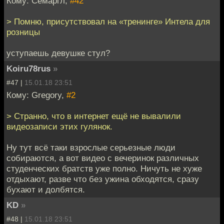
Кому: Семаргл,
#42
> Помню, присутствовал на «тренинге» Интела для
розницы
уступаешь девушке стул?
Koiru78rus
»
#47 |
15.01.18 23:51
Кому: Gregory,
#2
> Странно, что в интернет ещё не вывалили
видеозаписи этих гулянок.
Ну тут всё таки взрослые серьезные люди
собираются, а вот видео с вечеринок различных
студенческих братств уже полно. Ничуть не хуже
отдыхают, разве что без ужина обходятся, сразу
бухают и долбятся.
KD
»
#48 |
15.01.18 23:51