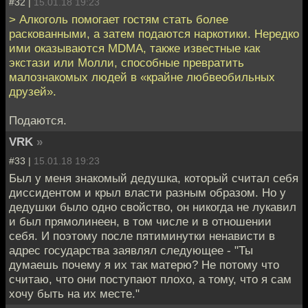
#32 |
15.01.18 19:23
> Алкоголь помогает гостям стать более
раскованными, а затем подаются наркотики. Нередко
ими оказываются MDMA, также известные как
экстази или Молли, способные превратить
малознакомых людей в «крайне любвеобильных
друзей».
Подаются.
VRK
»
#33 |
15.01.18 19:23
Был у меня знакомый дедушка, который считал себя
диссидентом и крыл власти разным образом. Но у
дедушки было одно свойство, он никогда не лукавил
и был прямолинеен, в том числе и в отношении
себя. И поэтому после пятиминутки ненависти в
адрес государства заявлял следующее - "Ты
думаешь почему я их так матерю? Не потому что
считаю, что они поступают плохо, а тому, что я сам
хочу быть на их месте."