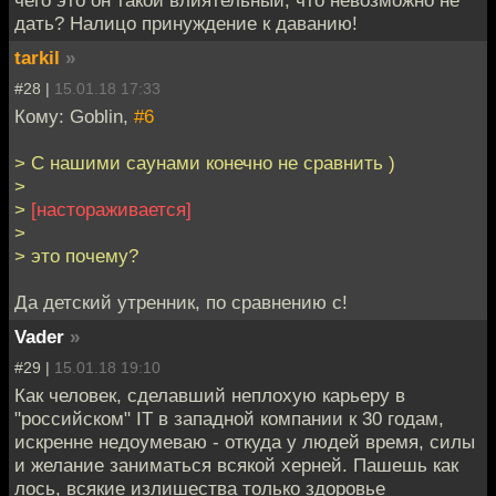
дать? Налицо принуждение к даванию!
tarkil
»
#28 |
15.01.18 17:33
Кому: Goblin,
#6
> С нашими саунами конечно не сравнить )
>
>
[настораживается]
>
> это почему?
Да детский утренник, по сравнению с!
Vader
»
#29 |
15.01.18 19:10
Как человек, сделавший неплохую карьеру в
"российском" IT в западной компании к 30 годам,
искренне недоумеваю - откуда у людей время, силы
и желание заниматься всякой херней. Пашешь как
лось, всякие излишества только здоровье