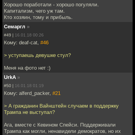
Хорошо поработали - хорошо погуляли.
Капитализм, чего уж там.
Кто хозяин, тому и прибыль.
Семаргл
»
#49 |
16.01.18 00:26
Кому: deaf-cat,
#46
> уступаешь девушке стул?
Меня на фото нет :)
UrkA
»
#50 |
16.01.18 01:19
Кому: alferd_packer,
#21
> А гражданин Вайнштейн случаем в поддержку
Трампа не выступал?
Ага, вместе с Кевином Спейси. Поддерживали
Трампа как могли, ненавидели демократов, но их