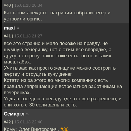
#40 |
15.01.18 20:34
Как в том анекдоте: патриции собрали гетер и
устроили оргию.
maxi
»
#41 |
15.01.18 21:27
все это странно и мало похоже на правду, не
шумную вечеринку, нет с этим все впорядке, а
другую сторону, такое тоже есть, но не в таких
масштабах.
Учитываю как просто женщине можно состроить
жертву и отсудить кучу денег.
Кстати из за этого во многих компаниях есть
правила запрещающие встречаться работникам на
вечеринках.
Уедь в соседнюю неваду, где это все разрешено, и
спи хоть с 30 если деньги есть.
Семаргл
»
#42 |
15.01.18 22:46
Кому: Олег Викторович,
#36