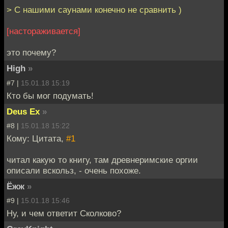
> С нашими саунами конечно не сравнить )
[настораживается]
это почему?
High
»
#7 |
15.01.18 15:19
Кто бы мог подумать!
Deus Ex
»
#8 |
15.01.18 15:22
Кому: Цитата,
#1
читал какую то книгу, там древнеримские оргии
описали вскольз, - очень похоже.
Ёжж
»
#9 |
15.01.18 15:46
Ну, и чем ответит Сколково?