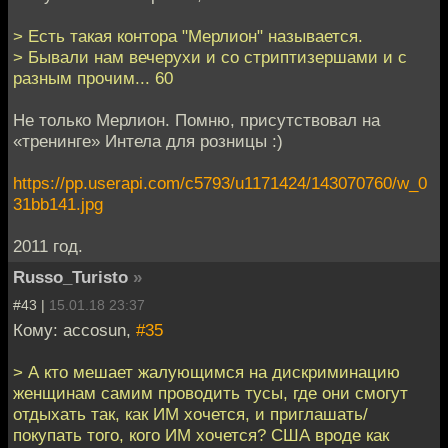
> Есть такая контора "Мерлион" называется.
> Бывали нам вечерухи и со стриптизершами и с
разным прочим... 60
Не только Мерлион. Помню, присутствовал на
«тренинге» Интела для розницы :)
https://pp.userapi.com/c5793/u1171424/143070760/w_0
31bb141.jpg
2011 год.
Russo_Turisto
»
#43 |
15.01.18 23:37
Кому: accosun,
#35
> А кто мешает жалующимся на дискриминацию
женщинам самим проводить тусы, где они смогут
отдыхать так, как ИМ хочется, и приглашать/
покупать того, кого ИМ хочется? США вроде как