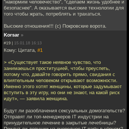
"накормим человечество", "сделаем жизнь удобнее и
безопаснее". А оказывается высокие технологии для
того чтобы жрать, потреблять и трахаться.
Высокие отношения!!! (c) Покровские ворота.
Korsar
»
#19 |
15.01.18 16:13
Кому: Цитата,
#1
> «Существует такое неявное чувство, что
занимаешься проституцией, чтобы преуспеть,
потому что, давайте говорить прямо, свидания с
влиятельным человеком открывают возможности.
Именно этого хотят женщины, которые задумывают
вступить в эту игру, но они не знают, на какой риск
идут», — заявила женщина.
Будут ли разоблачения сексуальных домогательств?
Отправят ли топ-менеджеров IT индустрии на
принудительное лечение в закрытые лечебницы?
Придут ли девушки на очередное IT-party в чёрном?