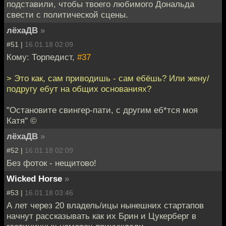
подставили, чтобы твоего любимого Дональда
свести с политической сцены.
лёхаДВ
»
#51 |
16.01.18 02:09
Кому: Торпедист,
#37
> Это как, сам приводишь - сам ебёшь? Или жену/
подругу ебут на общих основаниях?
"Остановите свингер-пати, с другим еб*тся моя
Катя" ©
лёхаДВ
»
#52 |
16.01.18 02:09
Без фоток - нещитово!
Wicked Horse
»
#53 |
16.01.18 03:46
А лет через 20 владель/ицы нынешних стартапов
начнут рассказывать как их Брин и Цукерберг в