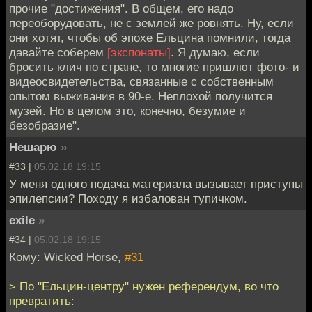
прочие "достижения". В общем, его надо
переоборудовать, не с землей же ровнять. Ну, если
они хотят, чтобы об эпохе Ельцина помнили, тогда
давайте соберем
[экспонаты]
. Я думаю, если
бросить клич по стране, то многие пришлют фото- и
видеосвидетельства, связанные с собственным
опытом выживания в 90-е. Неплохой получится
музей. Но в целом это, конечно, безумие и
безобразие".
Нешарю
»
#33 |
05.02.18 19:15
У меня одного подача материала вызывает приступы
эпилепсии? Походу я избалован тупичком.
exile
»
#34 |
05.02.18 19:15
Кому: Wicked Horse,
#31
> По "Ельцин-центру" нужен референдум, во что
превратить: