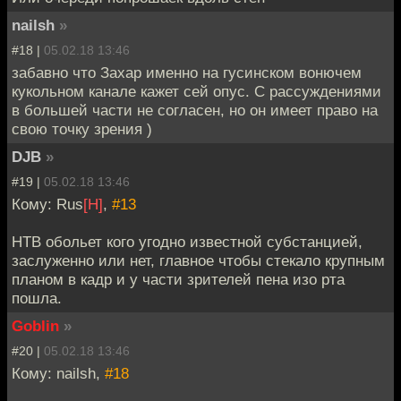
nailsh
»
#18 |
05.02.18 13:46
забавно что Захар именно на гусинском вонючем
кукольном канале кажет сей опус. С рассуждениями
в большей части не согласен, но он имеет право на
свою точку зрения )
DJB
»
#19 |
05.02.18 13:46
Кому: Rus
[H]
,
#13
НТВ обольет кого угодно известной субстанцией,
заслуженно или нет, главное чтобы стекало крупным
планом в кадр и у части зрителей пена изо рта
пошла.
Goblin
»
#20 |
05.02.18 13:46
Кому: nailsh,
#18