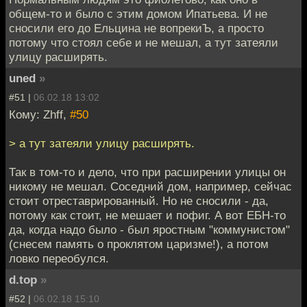
общем-то и было с этим домом Ипатьева. И не
сносили его до Ельцина не вопрекиЪ, а просто
потому что стоял себе и не мешал, а тут затеяли
улицу расширять.
uned
»
#51 |
06.02.18 13:02
Кому: Zhff,
#50
> а тут затеяли улицу расширять.
Так в том-то и дело, что при расширении улицы он
никому не мешал. Соседний дом, например, сейчас
стоит отреставрированный. Но не сносили - да,
потому как стоит, не мешает и пофиг. А вот ЕБН-то
да, когда надо было - был яростным "коммунистом"
(снесем память о проклятом царизме!), а потом
ловко переобулся.
d.top
»
#52 |
06.02.18 15:10