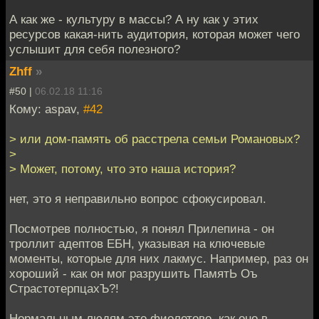
А как же - культуру в массы? А ну как у этих
ресурсов какая-нить аудитория, которая может чего
услышит для себя полезного?
Zhff
»
#50 |
06.02.18 11:16
Кому: aspav,
#42
> или дом-память об расстрела семьи Романовых?
>
> Может, потому, что это наша история?
нет, это я неправильно вопрос сфокусировал.
Посмотрев полностью, я понял Прилепина - он
троллит адептов ЕБН, указывая на ключевые
моменты, которые для них лакмус. Например, раз он
хороший - как он мог разрушить ПамятЬ Оъ
СтрастотерпцахЪ?!
Нормальным людям это фиолетово, как оно в