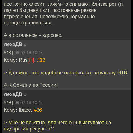
постоянно елозит, зачем-то снимают близко рот (и
ладно бы девушки), постоянные резкие
переключения, невозможно нормально
сконцентрироваться.
А в остальном - здорово.
лёхаДВ
»
#48 |
06.02.18 10:44
Кому: Rus
[H]
,
#13
> Удивило, что подобное показывают по каналу НТВ
А К.Семина по России!
лёхаДВ
»
#49 |
06.02.18 10:44
Кому: fbacc,
#36
> Мне не понятно, для чего они выступают на
пидарских ресурсах?