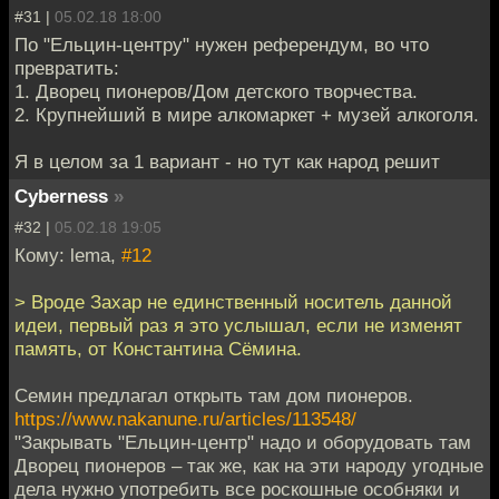
#31 |
05.02.18 18:00
По "Ельцин-центру" нужен референдум, во что
превратить:
1. Дворец пионеров/Дом детского творчества.
2. Крупнейший в мире алкомаркет + музей алкоголя.
Я в целом за 1 вариант - но тут как народ решит
Cyberness
»
#32 |
05.02.18 19:05
Кому: lema,
#12
> Вроде Захар не единственный носитель данной
идеи, первый раз я это услышал, если не изменят
память, от Константина Сёмина.
Семин предлагал открыть там дом пионеров.
https://www.nakanune.ru/articles/113548/
"Закрывать "Ельцин-центр" надо и оборудовать там
Дворец пионеров – так же, как на эти народу угодные
дела нужно употребить все роскошные особняки и