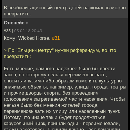
В реабилитационный центр детей наркоманов можно
превратить.
Олспейс
»
#35 |
05.02.18 20:43
Кому: Wicked Horse,
#31
> По "Ельцин-центру" нужен референдум, во что
превратить:
Есть мнение, намного надежнее было бы ввести
закон, по которому нельзя переименовывать,
сносить и каким-либо образом изменять культурно
значимые объекты, например, улицы, города, театры
и прочие дворцы спорта, без проведения
голосования затрагиваемой части населения. Чтобы
нельзя было без мнения жителей города
переименовывать их улицу или населенный пункт.
Потому что иначе так и будет продолжаться
карусельный цирк, пришли одни - переименовали,
как им захотелось. Пришли другие - все поменяли