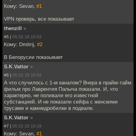
Кому: Sevan,
#1
VPN проверь, все показывает
thenzill
»
#5 |
05.02.18 10:02
Кому: Dmitrij,
#2
В Белорусии показывает
S.K.Vattor
»
#6 |
05.02.18 10:02
А что случилось с 1-м каналом? Вчера в прайм-тайм
фильм про Лаврентия Палыча показали. И, что
характерно, не поливали его известной
субстанцией. И не показали сейфа с женскими
трусами и камнедробилки в подвале.
S.K.Vattor
»
#7 |
05.02.18 10:18
Кому: Sevan,
#1