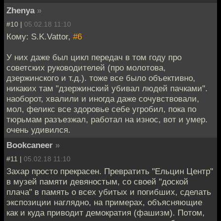
Zhenya
»
#10 |
05.02.18 11:10
Кому: S.K.Vattor,
#6
У них даже был цикл передач в том году про
советских руководителей (про молотова,
дзержинского и т.д.). тоже все было объективно,
никаких там "дзержинский убивал людей пачками".
наоборот, хвалили и иногда даже сочувствовали,
мол, феликс все здоровье себе угробил, пока по
тюрьмам разъезжал, работал на износ, вот и умер.
очень удивился.
Bookcaneer
»
#11 |
05.02.18 11:10
Захар просто прекрасен. Превратить "Ельцин Центр"
в музей памяти девяностым, со своей "доской
плача" в память о всех убитых и погибших, сделать
экспозиции наглядно, на примерах, объясняющие
как и куда приводит демократия (фашизм). Потом,