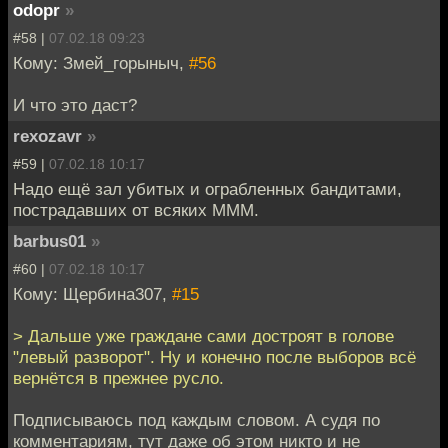
odopr
»
#58 |
07.02.18 09:23
Кому: Змей_горыныч,
#56
И что это даст?
rexozavr
»
#59 |
07.02.18 10:17
Надо ещё зал убитых и ограбленных бандитами,
пострадавших от всяких МММ.
barbus01
»
#60 |
07.02.18 10:17
Кому: Щербина307,
#15
> Дальше уже граждане сами достроят в голове
"левый разворот". Ну и конечно после выборов всё
вернётся в прежнее русло.
Подписываюсь под каждым словом. А судя по
комментариям, тут даже об этом никто и не