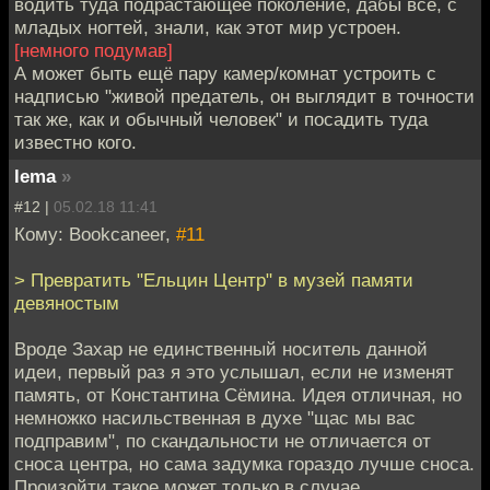
водить туда подрастающее поколение, дабы все, с
младых ногтей, знали, как этот мир устроен.
[немного подумав]
А может быть ещё пару камер/комнат устроить с
надписью "живой предатель, он выглядит в точности
так же, как и обычный человек" и посадить туда
известно кого.
lema
»
#12 |
05.02.18 11:41
Кому: Bookcaneer,
#11
> Превратить "Ельцин Центр" в музей памяти
девяностым
Вроде Захар не единственный носитель данной
идеи, первый раз я это услышал, если не изменят
память, от Константина Сёмина. Идея отличная, но
немножко насильственная в духе "щас мы вас
подправим", по скандальности не отличается от
сноса центра, но сама задумка гораздо лучше сноса.
Произойти такое может только в случае