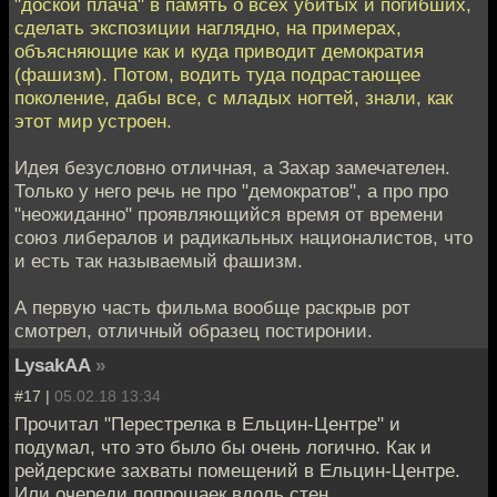
"доской плача" в память о всех убитых и погибших,
сделать экспозиции наглядно, на примерах,
объясняющие как и куда приводит демократия
(фашизм). Потом, водить туда подрастающее
поколение, дабы все, с младых ногтей, знали, как
этот мир устроен.
Идея безусловно отличная, а Захар замечателен.
Только у него речь не про "демократов", а про про
"неожиданно" проявляющийся время от времени
союз либералов и радикальных националистов, что
и есть так называемый фашизм.
А первую часть фильма вообще раскрыв рот
смотрел, отличный образец постиронии.
LysakAA
»
#17 |
05.02.18 13:34
Прочитал "Перестрелка в Ельцин-Центре" и
подумал, что это было бы очень логично. Как и
рейдерские захваты помещений в Ельцин-Центре.
Или очереди попрошаек вдоль стен