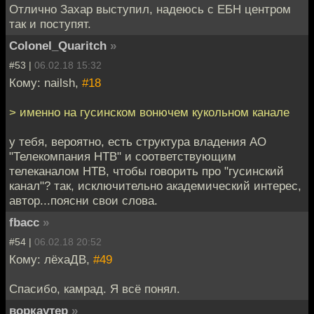
Отлично Захар выступил, надеюсь с ЕБН центром
так и поступят.
Colonel_Quaritch
»
#53 |
06.02.18 15:32
Кому: nailsh,
#18
> именно на гусинском вонючем кукольном канале
у тебя, вероятно, есть структура владения АО
"Телекомпания НТВ" и соответствующим
телеканалом НТВ, чтобы говорить про "гусинский
канал"? так, исключительно академический интерес,
автор...поясни свои слова.
fbacc
»
#54 |
06.02.18 20:52
Кому: лёхаДВ,
#49
Спасибо, камрад. Я всё понял.
воркаутер
»