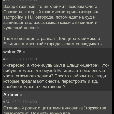
#22 |
05.02.18 14:09
Захар странный, то он клеймит позором Олега
Сорокина, который фактически приватизировал
застройку в Н.Новгороде, потом едет на суд и
защищает его, рассказывая какой это милый и
чудесный человек.
Так что позиция странная - Ельцина клеймим, а
Ельцина в масштабе города - едем оправдывать...
walter.75
»
#23 |
05.02.18 14:18
Интересно, а кто-нибудь был в Ельцин-центре? Кто-
нибудь в курсе, что музей Ельцина это маленькая
часть огромного здания? Просто любопытно, люди,
которые предлагают снести, перестроить и т.д.
вообще в курсе о чем говорят?
Airliner
»
#24 |
05.02.18 14:20
Отличный ролик с цитатами виновника "торжества
демократии". Помнить нужно всё.