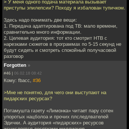
> У меня одного подача материала вызывает
приступы эпилепсии? Походу я избалован тупичком.
Здесь надо понимать две вещи:
1. Передача адаптирована под ТВ: мало времени,
сравнительно много информации.
2. Целевая аудитория: тот кто смотрит НТВ с
нарезками сюжетов в программах по 5-15 секунд не
будут сидеть и смотреть спокойный получасовой
разговор
Forgotten
»
#46 |
06.02.18 08:42
Кому: fbacc,
#36
>Мне не понятно, для чего они выступают на
пидарских ресурсах?
Потамушта газету «Лимонка» читает пару сотен
упоротых нацболоа и прочих плследлвателей
Эдички. А аудитория «пидарских» ресурсов
исчисляется десятками миллионов.