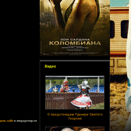
Видео
О предстоящем Турнире Святого
Георгия
дать сайт
в megagroup.ru