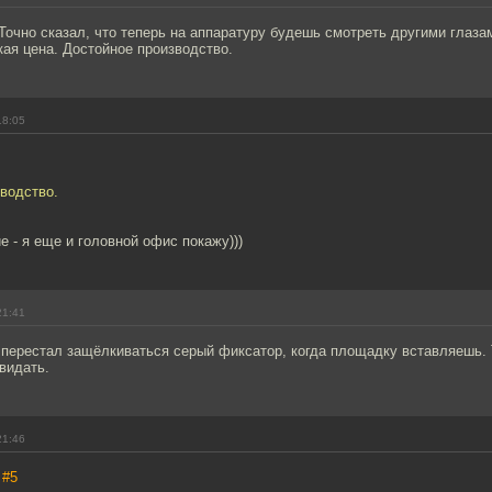
Точно сказал, что теперь на аппаратуру будешь смотреть другими глазам
кая цена. Достойное производство.
18:05
водство.
 - я еще и головной офис покажу)))
21:41
 перестал защёлкиваться серый фиксатор, когда площадку вставляешь. 
видать.
21:46
,
#5