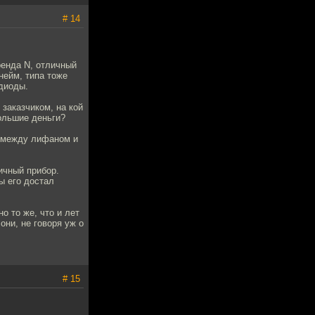
# 14
ренда N, отличный
нейм, типа тоже
одиоды.
 заказчиком, на кой
ольшие деньги?
к между лифаном и
ичный прибор.
ы его достал
о то же, что и лет
они, не говоря уж о
# 15