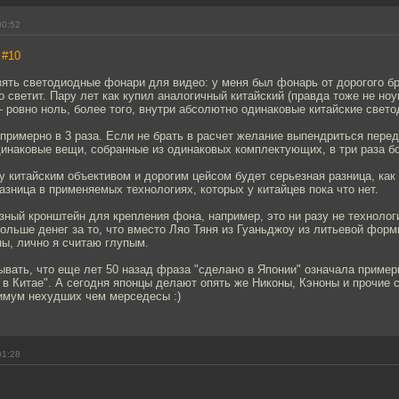
00:52
,
#10
зять светодиодные фонари для видео: у меня был фонарь от дорогого б
о светит. Пару лет как купил аналогичный китайский (правда тоже не ноу
 ровно ноль, более того, внутри абсолютно одинаковые китайские свет
примерно в 3 раза. Если не брать в расчет желание выпендриться перед
динаковые вещи, собранные из одинаковых комплектующих, в три раза б
у китайским объективом и дорогим цейсом будет серьезная разница, ка
разница в применяемых технологиях, которых у китайцев пока что нет.
ный кронштейн для крепления фона, например, это ни разу не технолог
больше денег за то, что вместо Ляо Тяня из Гуаньджоу из литьевой форм
ы, лично я считаю глупым.
ывать, что еще лет 50 назад фраза "сделано в Японии" означала примерн
 в Китае". А сегодня японцы делают опять же Никоны, Кэноны и прочие с
нимум нехудших чем мерседесы :)
01:28