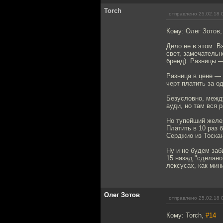
Torch
отправлено 25.02.18 
Кому: Олег Зотов
Дело не в этом. В
свет, замечательн
бренд). Разницы —
Разница в цене — 
черт платить за о
Безусловно, межд
ауди, но там вся 
Но тупейший желез
Платить в 10 раз 
Серджио из Тоскан
Ну и не будем заб
15 назад "сделано
лексусах, как ми
Олег Зотов
отправлено 25.02.18 
Кому: Torch,
#14