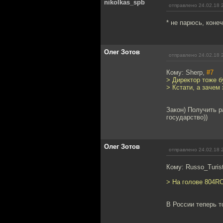
nikolkas_spb
отправлено 24.02.18 
* не парюсь, конеч
Олег Зотов
отправлено 24.02.18 
Кому: Sherp,
#7
> Директор тоже б
> Кстати, а зачем
Закон) Получить р
государство))
Олег Зотов
отправлено 24.02.18 
Кому: Russo_Turis
> На голове 804R
В России теперь т