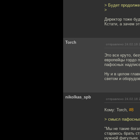
> Будет продолжен
>
Директор тоже буд
Кстати, а зачем э
Torch
отправлено 24.02.18 
Это все круто, бе
европейцы гордо п
пафосных надписей
Ну и в целом глав
светом и оборудов
nikolkas_spb
отправлено 24.02.18 
Кому: Torch,
#8
> смысл пафосных 
"Мы не такие бога
стараюсь брать ст
нужной фигульки, 