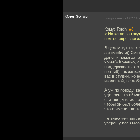
Олег Зотов
отправлено 24.02.18 
Кому: Torch,
#8
> Но когда за как
полтос евро заряж
В целом тут так ж
автомобили)) Смот
денег и помогает 
хобби)) Конечно, 
поддерживать это 
понты))) Так же к
вас в студии, но 
изолентой, не доб
А уж по поводу, к
удалось это объяс
считают, что их л
чтобы он был боле
этого имени - но т
Не знаю чем вы за
уверен у вас была