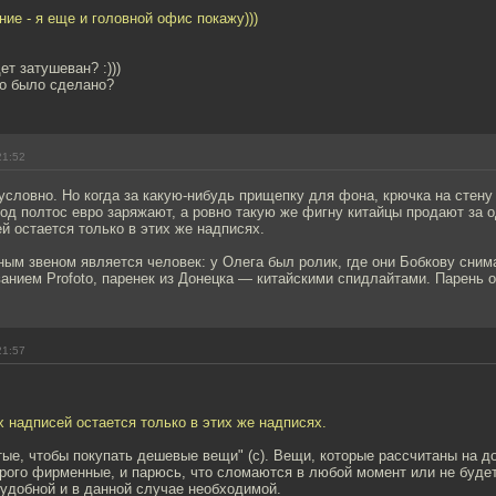
ие - я еще и головной офис покажу)))
ет затушеван? :)))
то было сделано?
21:52
зусловно. Но когда за какую-нибудь прищепку для фона, крючка на стен
од полтос евро заряжают, а ровно такую же фигну китайцы продают за
 остается только в этих же надписях.
ным звеном является человек: у Олега был ролик, где они Бобкову сним
анием Profoto, паренек из Донецка — китайскими спидлайтами. Парень о
21:57
надписей остается только в этих же надписях.
тые, чтобы покупать дешевые вещи" (с). Вещи, которые рассчитаны на д
рого фирменные, и парюсь, что сломаются в любой момент или не будет
удобной и в данной случае необходимой.