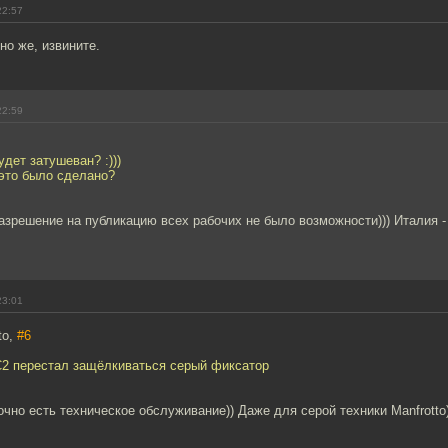
22:57
но же, извините.
22:59
удет затушеван? :)))
 это было сделано?
азрешение на публикацию всех рабочих не было возможности))) Италия -
23:01
to,
#6
C2 перестал защёлкиваться серый фиксатор
очно есть техническое обслуживание)) Даже для серой техники Manfrotto