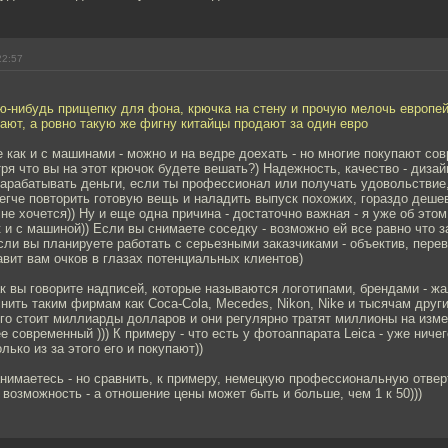
22:57
ую-нибудь прищепку для фона, крючка на стену и прочую мелочь европе
ают, а ровно такую же фигну китайцы продают за один евро
е как и с машинами - можно и на ведре доехать - но многие покупают со
ря что вы на этот крючок будете вешать?) Надежность, качество - дизайн
зарабатывать деньги, если ты профессионал или получать удовольствие,
легче повторить готовую вещь и наладить выпуск похожих, гораздо деше
не хочется)) Ну и еще одна причина - достаточно важная - я уже об этом
ак и с машиной)) Если вы снимаете соседку - возможно ей все равно что 
если вы планируете работать с серьезными заказчиками - объектив, пере
авит вам очков в глазах потенциальных клиентов)
ак вы говорите надписей, которые называются логотипами, брендами - жа
нить таким фирмам как Coca-Cola, Meсedes, Nikon, Nike и тысячам други
ого стоит миллиарды долларов и они регулярно тратят миллионы на изме
е современный ))) К примеру - что есть у фотоаппарата Leica - уже ничег
олько из за этого его и покупают))
нимаетесь - но сравнить, к примеру, немецкую профессиональную отвер
 возможность - а отношение цены может быть и больше, чем 1 к 50)))