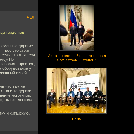
# 10
йцы гордо под
временные дорогие
 - все это стоит
 если это для тебя
Медаль ордена "За заслуги перед
вле)) Но
Отечеством" II степени
 говорил - престиж,
за оборудование у
вязанный синей
ль что вам не
х - они то дураки
нение логотипов,
о, только легенда
тку и китайскую,
РВИО