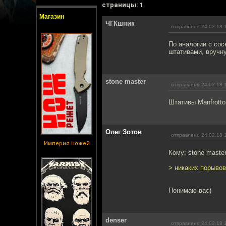
cтраницы: 1
Магазин
ЧГКшник
отправлено 24.02.18 
По аналогии с сос
штативами, вручну
stone master
отправлено 24.02.18 
Штативы Manfrotto
Олег Зотов
отправлено 24.02.18 
Империя ножей
Кому: stone maste
> никаких порывов
Понимаю вас)
denser
отправлено 24.02.18 