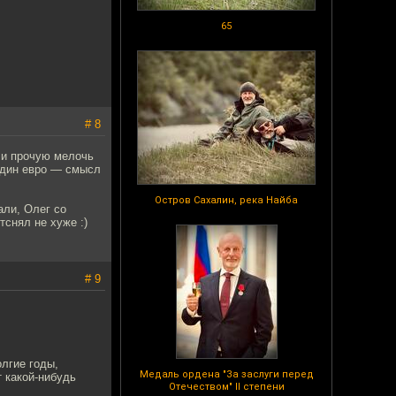
65
# 8
у и прочую мелочь
 один евро — смысл
Остров Сахалин, река Найба
али, Олег со
тснял не хуже :)
# 9
олгие годы,
Медаль ордена "За заслуги перед
 какой-нибудь
Отечеством" II степени