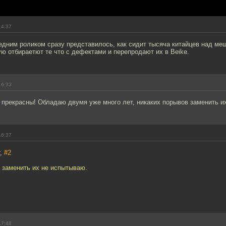
14:37
едним роликом сразу представилось, как сидит тысяча китайцев над м
ю отбираетют те что с дефектами и перепродают их в Beike.
16:33
 прекрасны! Обладаю двумя уже много лет, никаких порывов заменить и
16:37
r,
#2
 заменить их не испытываю.
17:48