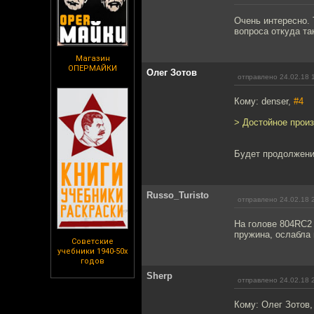
Очень интересно. 
вопроса откуда та
Магазин
ОПЕРМАЙКИ
Олег Зотов
отправлено 24.02.18 
Кому: denser,
#4
> Достойное произ
Будет продолжение
Russo_Turisto
отправлено 24.02.18 
На голове 804RC2
пружина, ослабла 
Советские
учебники 1940-50х
годов
Sherp
отправлено 24.02.18 
Кому: Олег Зотов