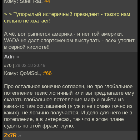
Кому: Steel Rat,
#4
> > Тупорылый истеричный президент - такого нам
сильно не хватает!
А чё, вот рыпнется америка - и нет той америки.
WADA не даст спортсменам выступать - всех утопит
в серной кислоте!!
Adri
»
#70 |
28.02.18 20:46
Кому: QoMSoL,
#66
Про остальное конечно согласен, но про глобальное
потепление тезис логичный или вы предлагаете ему
сказать глобальное потепление миф и выйти из
каких-то там соглашений (я уж и не помню точно из
каких), не логично получается. И дело для него не в
потепление, а в интересах, так что в этом плане
судить по этой фразе глупо.
Zx7R
»