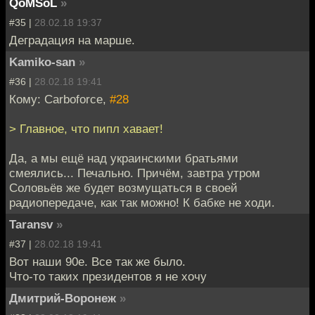
QoMSoL
»
#35 |
28.02.18 19:37
Деградация на марше.
Kamiko-san
»
#36 |
28.02.18 19:41
Кому: Carboforce,
#28
> Главное, что пипл хавает!
Да, а мы ещё над украинскими братьями
смеялись... Печально. Причём, завтра утром
Соловьёв же будет возмущаться в своей
радиопередаче, как так можно! К бабке не ходи.
Taransv
»
#37 |
28.02.18 19:41
Вот наши 90е. Все так же было.
Что-то таких президентов я не хочу
Дмитрий-Воронеж
»