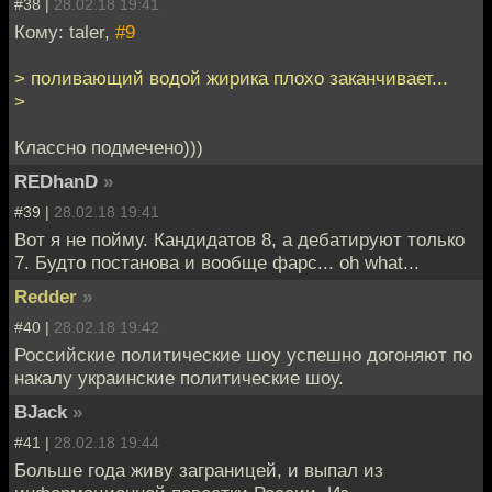
#38 |
28.02.18 19:41
Кому: taler,
#9
> поливающий водой жирика плохо заканчивает...
>
Классно подмечено)))
REDhanD
»
#39 |
28.02.18 19:41
Вот я не пойму. Кандидатов 8, а дебатируют только
7. Будто постанова и вообще фарс... oh what...
Redder
»
#40 |
28.02.18 19:42
Российские политические шоу успешно догоняют по
накалу украинские политические шоу.
BJack
»
#41 |
28.02.18 19:44
Больше года живу заграницей, и выпал из