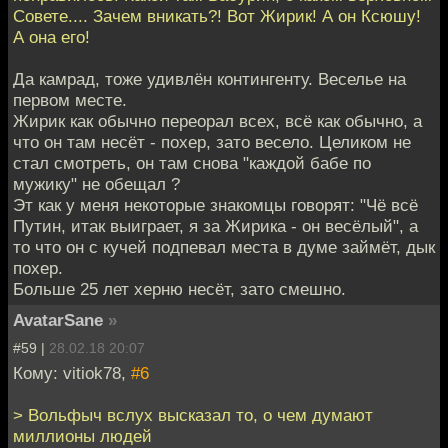
Совете.... Зачем вникать?! Вот Жирик! А он Ксюшу!
А она его!
Да камрад, тоже удивлён контингенту. Веселье на
первом месте.
Жирик как обычно переорал всех, всё как обычно, а
что он там несёт - похер, зато весело. Целиком не
стал смотреть, он там снова "каждой бабе по
мужику" не обещал ?
Эт как у меня некоторые знакомцы говорят: "Чё всё
Путин, итак выиграет, я за Жирика - он весёлый", а
то что он с кучей подпевал места в думе займёт, дык
похер.
Больше 25 лет херню несёт, зато смешно.
AvatarSane
»
#59 |
28.02.18 20:07
Кому: vitiok78,
#6
> Вольфыч вслух высказал то, о чем думают
миллионы людей