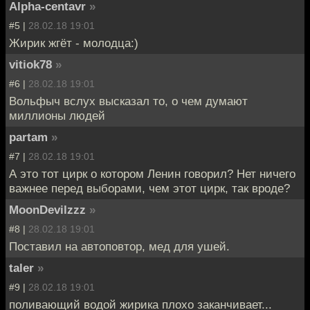
Alpha-centavr
»
#5 |
28.02.18 19:01
Жирик жгёт - молодца:)
vitiok78
»
#6 |
28.02.18 19:01
Вольфыч вслух высказал то, о чем думают
миллионы людей
partam
»
#7 |
28.02.18 19:01
А это тот цирк о котором Ленин говорил? Нет ничего
важнее перед выборами, чем этот цирк, так вроде?
MoonDevilzzz
»
#8 |
28.02.18 19:01
Поставил на автоповтор, мед для ушей.
taler
»
#9 |
28.02.18 19:01
поливающий водой жирика плохо заканчивает...