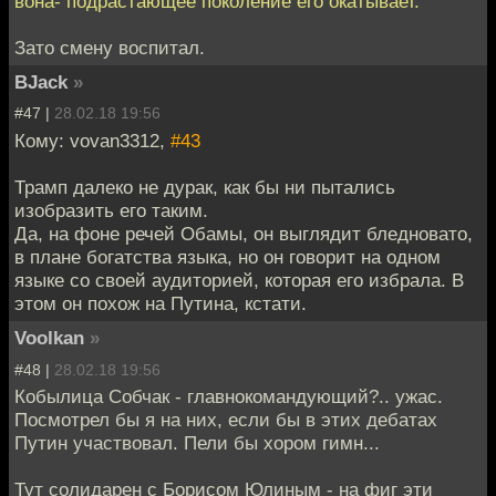
вона- подрастающее поколение его окатывает.
Зато смену воспитал.
BJack
»
#47 |
28.02.18 19:56
Кому: vovan3312,
#43
Трамп далеко не дурак, как бы ни пытались
изобразить его таким.
Да, на фоне речей Обамы, он выглядит бледновато,
в плане богатства языка, но он говорит на одном
языке со своей аудиторией, которая его избрала. В
этом он похож на Путина, кстати.
Voolkan
»
#48 |
28.02.18 19:56
Кобылица Собчак - главнокомандующий?.. ужас.
Посмотрел бы я на них, если бы в этих дебатах
Путин участвовал. Пели бы хором гимн...
Тут солидарен с Борисом Юлиным - на фиг эти