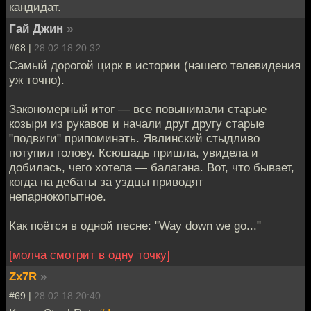
кандидат.
Гай Джин
»
#68 |
28.02.18 20:32
Самый дорогой цирк в истории (нашего телевидения
уж точно).
Закономерный итог — все повынимали старые
козыри из рукавов и начали друг другу старые
"подвиги" припоминать. Явлинский стыдливо
потупил голову. Ксюшадь пришла, увидела и
добилась, чего хотела — балагана. Вот, что бывает,
когда на дебаты за уздцы приводят
непарнокопытное.
Как поётся в одной песне: "Way down we go..."
[молча смотрит в одну точку]
Zx7R
»
#69 |
28.02.18 20:40