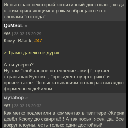
Испытываю некоторый когнитивный диссонанс, когда
к этим кривляющимся рожам обращаются со
словами "господа".
QoMSoL
»
#66 |
28.02.18 20:29
Кому: BJack,
#47
> Трамп далеко не дурак
А ты уверен?
Ну там "глобальное потепление - миф", путает
страны как Буш мл., "президент пуэрто рико" и
прочее такое. По высказываниям он как раз выглядит
форменным дебилом.
мутабор
»
#67 |
28.02.18 20:32
Как метко подметили в комментах в твиттере -Жирик
довёл Ксюху до сквирта!!!! А так посыл ясен, да. Все
вокруг клоуны, есть только один достойный