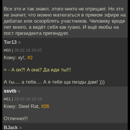
Все это и так знают, этого никто не отрицает. Но это
не значит, что можно матюгаться в прямом эфире на
дебатах или оскорблять участников. Человеку вроде
лет много, а ведёт себя как гуано. И ещё якобы на
пост президента претендует.
Tor13
»
#60 |
28.02.18 20:07
Кому: ку!,
#2
> - А он?! А она? Да иди ты!!!
А ты.... а тебе.... А я тебе ща пизды дам! )))
ssvtb
»
#61 |
28.02.18 20:16
Кому: Steel Rat,
#26
Отлично!!!
BJack
»