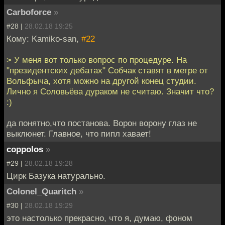
Carboforce
»
#28 |
28.02.18 19:25
Кому: Kamiko-san,
#22
> У меня вот только вопрос по процедуре. На
"президентских дебатах" Собчак ставят в метре от
Вольфыча, хотя можно на другой конец студии.
Лично я Соловьёва дураком не считаю. Значит что?
:)
да понятно,что постанова. Ворон ворону глаз не
выклюнет. Главное, что пипл хавает!
coppolos
»
#29 |
28.02.18 19:28
Цирк Базука натурально.
Colonel_Quaritch
»
#30 |
28.02.18 19:29
это настолько прекрасно, что я, думаю, фоном