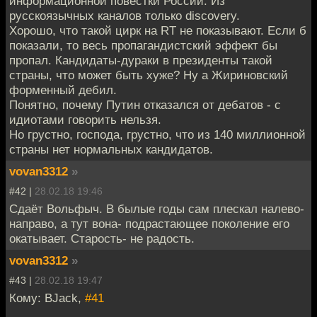
информационной повестки России. Из
русскоязычных каналов только discovery.
Хорошо, что такой цирк на RT не показывают. Если б
показали, то весь пропагандистский эффект бы
пропал. Кандидаты-дураки в президенты такой
страны, что может быть хуже? Ну а Жириновский
форменный дебил.
Понятно, почему Путин отказался от дебатов - с
идиотами говорить нельзя.
Но грустно, господа, грустно, что из 140 миллионной
страны нет нормальных кандидатов.
vovan3312
»
#42 |
28.02.18 19:46
Сдаёт Вольфыч. В былые годы сам плескал налево-
направо, а тут вона- подрастающее поколение его
окатывает. Старость- не радость.
vovan3312
»
#43 |
28.02.18 19:47
Кому: BJack,
#41