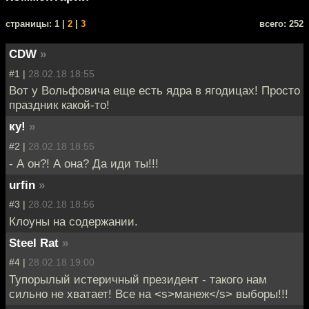
cтраницы: 1 |
2
|
3
всего: 252
CDW
»
#1 |
28.02.18 18:55
Вот у Вольфовича еще есть ядра в ягодицах! Просто
праздник какой-то!
ку!
»
#2 |
28.02.18 18:55
- А он?! А она? Да иди ты!!!
urfin
»
#3 |
28.02.18 18:56
Клоуны на содержании.
Steel Rat
»
#4 |
28.02.18 19:00
Тупорылый истеричный президент - такого нам
сильно не хватает! Все на <s>манеж</s> выборы!!!