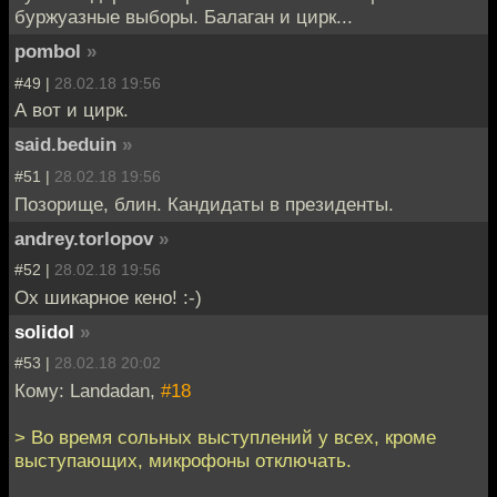
буржуазные выборы. Балаган и цирк...
pombol
»
#49 |
28.02.18 19:56
А вот и цирк.
said.beduin
»
#51 |
28.02.18 19:56
Позорище, блин. Кандидаты в президенты.
andrey.torlopov
»
#52 |
28.02.18 19:56
Ох шикарное кено! :-)
solidol
»
#53 |
28.02.18 20:02
Кому: Landadan,
#18
> Во время сольных выступлений у всех, кроме
выступающих, микрофоны отключать.