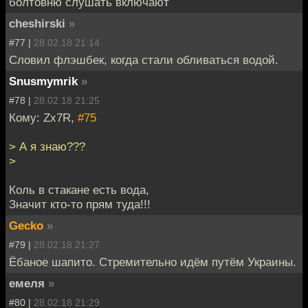
болтовню слушать включают
cheshirski
»
#77 |
28.02.18 21:14
Словил флэшбек, когда стали обливаться водой.
Snusmymrik
»
#78 |
28.02.18 21:25
Кому: Zx7R,
#75
> А я знаю???
>
Коль в стакане есть вода,
Значит кто-то прям туда!!!
Gecko
»
#79 |
28.02.18 21:27
Ёбаное шапито. Стремительно идём путём Украины.
емеля
»
#80 |
28.02.18 21:29