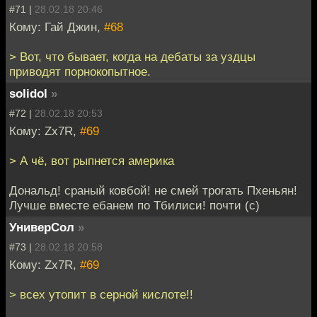
#71 |
28.02.18 20:46
Кому: Гай Джин,
#68
> Вот, что бывает, когда на дебаты за уздцы
приводят порнокопытное.
solidol
»
#72 |
28.02.18 20:53
Кому: Zx7R,
#69
> А чё, вот рыпнется америка
Дональд! сраный ковбой! не смей трогать Пхеньян!
Лучше вместе ебанем по Тбилиси! почти (с)
УниверСол
»
#73 |
28.02.18 20:58
Кому: Zx7R,
#69
> всех утопит в серной кислоте!!