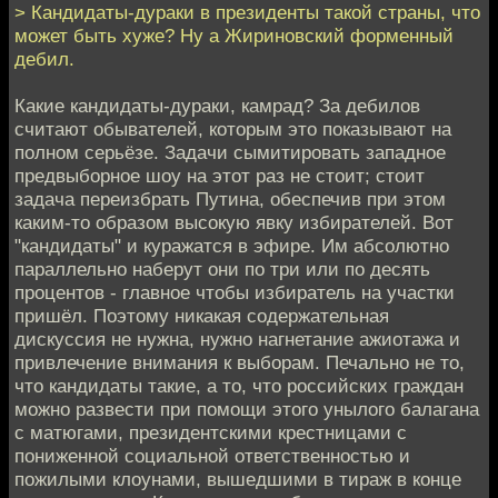
> Кандидаты-дураки в президенты такой страны, что
может быть хуже? Ну а Жириновский форменный
дебил.
Какие кандидаты-дураки, камрад? За дебилов
считают обывателей, которым это показывают на
полном серьёзе. Задачи сымитировать западное
предвыборное шоу на этот раз не стоит; стоит
задача переизбрать Путина, обеспечив при этом
каким-то образом высокую явку избирателей. Вот
"кандидаты" и куражатся в эфире. Им абсолютно
параллельно наберут они по три или по десять
процентов - главное чтобы избиратель на участки
пришёл. Поэтому никакая содержательная
дискуссия не нужна, нужно нагнетание ажиотажа и
привлечение внимания к выборам. Печально не то,
что кандидаты такие, а то, что российских граждан
можно развести при помощи этого унылого балагана
с матюгами, президентскими крестницами с
пониженной социальной ответственностью и
пожилыми клоунами, вышедшими в тираж в конце