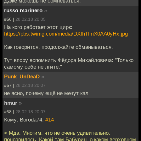
Даже можешь не сомневаться.
russo marinero
»
#56 |
28.02.18 20:05
На кого работает этот цирк:
https://pbs.twimg.com/media/DXIhTlmX0AA0yHx.jpg
Как говорится, продолжайте обманываться.
Тут впору вспомнить Фёдора Михайловича: "Только
самому себе не лгите."
Punk_UnDeaD
»
#57 |
28.02.18 20:07
не ясно, почему ещё не мечут кал
hmur
»
#58 |
28.02.18 20:07
Кому: Boroda74,
#14
> Мда. Многим, что не очень удивительно,
понравилось. Какой там Бабурин, о каком верховном