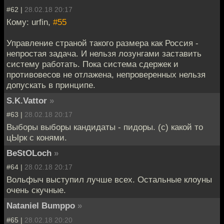
#62 |
28.02.18 20:17
Кому: urfin,
#55
Управление страной такого размера как Россия -
непростая задача. И нельзя лозунгами заставить
систему работать. Пока система сдержек и
противовесов не отлажена, непроверенных нельзя
допускать в принципе.
S.K.Vattor
»
#63 |
28.02.18 20:17
Выборы выборы кандидаты - пидоры. (с) какой то
цЫрк с конями.
BeStOLoch
»
#64 |
28.02.18 20:17
Вольфыч выступил лучше всех. Остальные клоуны
очень скучные.
Nataniel Bumppo
»
#65 |
28.02.18 20:20