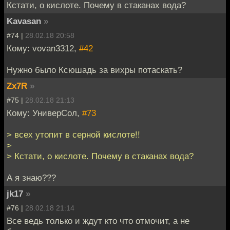
Кстати, о кислоте. Почему в стаканах вода?
Kavasan
»
#74 |
28.02.18 20:58
Кому: vovan3312,
#42
Нужно было Ксюшадь за вихры потаскать?
Zx7R
»
#75 |
28.02.18 21:13
Кому: УниверСол,
#73
> всех утопит в серной кислоте!!
>
> Кстати, о кислоте. Почему в стаканах вода?
А я знаю???
jk17
»
#76 |
28.02.18 21:14
Все ведь только и ждут кто что отмочит, а не