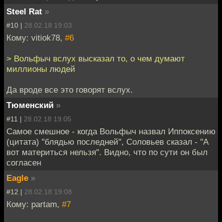
Steel Rat
»
#10 |
28.02.18 19:03
Кому: vitiok78,
#6
> Вольфыч вслух высказал то, о чем думают
миллионы людей
Да вроде все это говорят вслух.
Тюменский
»
#11 |
28.02.18 19:05
Самое смешное - когда Вольфыч назвал Иппоксению
(цитата) "блядью последней", Соловьев сказал - "А
вот материться нельзя". Видно, что по сути он был
согласен
Eagle
»
#12 |
28.02.18 19:08
Кому: partam,
#7