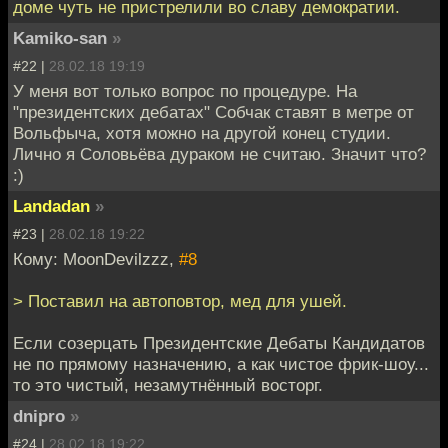
доме чуть не пристрелили во славу демократии.
Kamiko-san
»
#22 |
28.02.18 19:19
У меня вот только вопрос по процедуре. На
"президентских дебатах" Собчак ставят в метре от
Вольфыча, хотя можно на другой конец студии.
Лично я Соловьёва дураком не считаю. Значит что?
:)
Landadan
»
#23 |
28.02.18 19:22
Кому: MoonDevilzzz,
#8
> Поставил на автоповтор, мед для ушей.
Если созерцать Президентские Дебаты Кандидатов
не по прямому назначению, а как чистое фрик-шоу...
то это чистый, незамутнённый восторг.
dnipro
»
#24 |
28.02.18 19:22