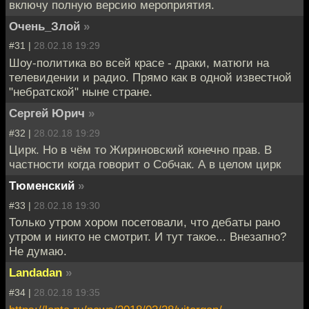
включу полную версию мероприятия.
Очень_Злой
»
#31 |
28.02.18 19:29
Шоу-политика во всей красе - драки, матюги на
телевидении и радио. Прямо как в одной известной
"небратской" ныне стране.
Сергей Юрич
»
#32 |
28.02.18 19:29
Цирк. Но в чём то Жириновский конечно прав. В
частности когда говорит о Собчак. А в целом цирк
Тюменский
»
#33 |
28.02.18 19:30
Только утром хором посетовали, что дебаты рано
утром и никто не смотрит. И тут такое... Внезапно?
Не думаю.
Landadan
»
#34 |
28.02.18 19:35