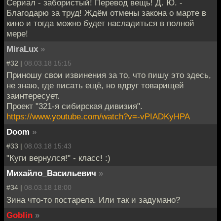
Сериал - забористый! Перевод вещь! Д. Ю. -
Благодарю за труд! Ждём отмены закона о марте в
кино и тогда можно будет насладиться в полной
мере!
MiraLux
»
#32 |
08.03.18 15:15
Приношу свои извинения за то, что пишу это здесь,
не знаю, где писать ещё, но вдруг товарищей
заинтересует.
Проект "321-я сибирская дивизия".
https://www.youtube.com/watch?v=-vPIADKyHPA
Doom
»
#33 |
08.03.18 15:43
"Куги вернулся!" - класс! :)
Михайло_Васильевич
»
#34 |
08.03.18 18:00
Зина что-то постарела. Или так и задумано?
Goblin
»