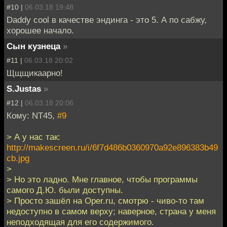
#10 |
06.03.18 19:48
Daddy cool в качестве эндинга - это 5. А по сабжу,
хорошее начало.
Сын кузнеца
»
#11 |
06.03.18 20:02
Щщщикаарно!
S.Justas
»
#12 |
06.03.18 20:06
Кому: NT45,
#9
> А у нас так:
http://makescreen.ru/i/6f7d486b0360970a92e896383b49
cb.jpg
>
> Но это ладно. Мне главное, чтобы программы
самого Д.Ю. были доступны.
> Просто зашёл на Oper.ru, смотрю - чиво-то там
недоступно в самом верху; наверное, страна у меня
неподходящая для его содержимого.