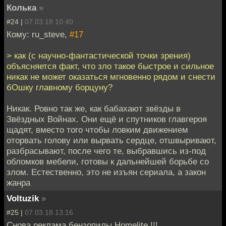
Колька
»
#24 |
07.03.18 10:40
Кому: ru_steve,
#17
> как (с научно-фантастической точки зрения)
объясняется факт, что зло такое быстрое и сильное
никак не может оказаться мгновенно рядом и снести
бОшку главному борцуну?
Никак. Ровно так же, как бабахают звёзды в
Звёздных Войнах. Они ещё и спутников главгероя
щадят, вместо того чтобы ловким движением
оторвать голову или вырвать сердце, отшвыривают,
разбрасывают, после чего те, выбравшись из-под
обломков мебели, готовы к дальнейшей борьбе со
злом. Естественно, это не изъян сериала, а закон
жанра
Voltuzik
»
#25 |
07.03.18 13:16
Снова реклама бензопилы Homelite !!!