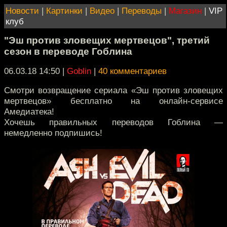
Новости
|
Картинки
|
Видео
|
Переводы
|
Магазин
|
VIP
клуб
"Эш против зловещих мертвецов", третий
сезон в переводе Гоблина
06.03.18 14:50
|
Goblin
|
40 комментариев
Смотри возвращение сериала «Эш против зловещих
мертвецов» бесплатно на онлайн-сервисе
Амедиатека!
Хочешь правильных переводов Гоблина —
немедленно подпишись!