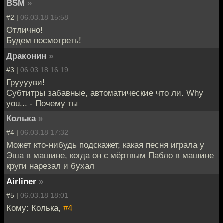
BSM
»
#2 |
06.03.18 15:58
Отлично!
Будем посмотреть!
Драконин
»
#3 |
06.03.18 16:19
Грууууви!
Субтитры забавные, автоматические что ли. Why
you... - Почему ты
Колька
»
#4 |
06.03.18 17:32
Может кто-нибудь подскажет, какая песня играла у
Эша в машине, когда он с мёртвым Пабло в машине
круги нарезал и бухал
Airliner
»
#5 |
06.03.18 18:01
Кому: Колька,
#4