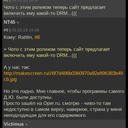
#8 |
06.03.18 18:37
Чото с этим роликом теперь сайт предлагает
включить ему какой-то DRM...(((
NT45
»
#9 |
06.03.18 19:48
Кому: Rattlin,
#8
> Чото с этим роликом теперь сайт предлагает
включить ему какой-то DRM...(((
А у нас так:
http://makescreen.ru/i/6f7d486b0360970a92e896383b49
cb.jpg
Но это ладно. Мне главное, чтобы программы самого
Д.Ю. были доступны.
Просто зашёл на Oper.ru, смотрю - чиво-то там
недоступно в самом верху; наверное, страна у меня
неподходящая для его содержимого.
Victimus
»