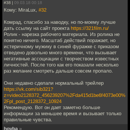
#38 |
09.03.18 00:18
Кому: MiraLux,
#32
Комрад, спасибо за наводку, но по-моему лучше
дать ссылку на сайт проекта
https://321film.ru/
Ролик - нарезка рабочего материала. Из ролика не
понятно ничего. Масштаб действий поражает, но
истеричному мужику в синей фуражке с приказом
отведено довольно много времени, что вызывает
негативные ассоциации с творчеством известных
личностей. После того как его показали несколько
раз желание смотреть дальше совсем пропало.
Они недавно сделали нормальный трейлер
https://vk.com/sib321?
z=video2128372_456239207%2Fda415d1be6f4073e00%
2Fpl_post_2128372_10924
Рекомендую. Вот он дает заметно больше
информации за меньшее время и вызывает только
правильные чувства.
hovba
»