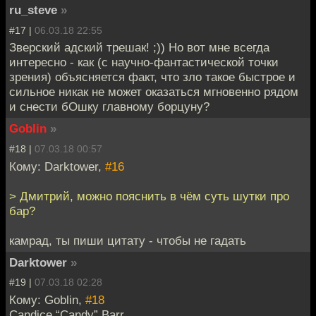
ru_steve
»
#17 |
06.03.18 22:55
Зверский адский трешак! ;)) Но вот мне всегда
интересно - как (с научно-фантастической точки
зрения) объясняется факт, что зло такое быстрое и
сильное никак не может оказаться мгновенно рядом
и снести бОшку главному борцуну?
Goblin
»
#18 |
07.03.18 00:57
Кому: Darktower,
#16
> Дмитрий, можно пояснить в чём суть шутки про
бар?
камрад, ты пиши цитату - чтобы не гадать
Darktower
»
#19 |
07.03.18 02:28
Кому: Goblin,
#18
Candice “Candy” Barr