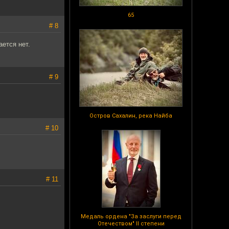
65
# 8
ается нет.
# 9
Остров Сахалин, река Найба
# 10
# 11
Медаль ордена "За заслуги перед
Отечеством" II степени