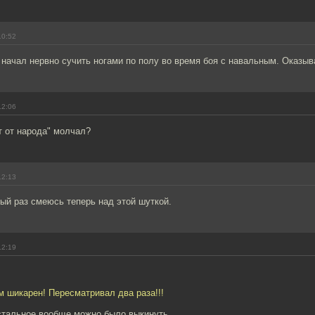
10:52
 начал нервно сучить ногами по полу во время боя с навальным. Оказыв
12:06
т от народа" молчал?
12:13
ый раз смеюсь теперь над этой шуткой.
12:19
 шикарен! Пересматривал два раза!!!
остальное вообще можно было выкинуть.