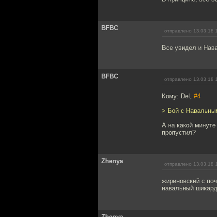
BFBC
отправлено 13.03.18 
Все увидел и Нав
BFBC
отправлено 13.03.18 
Кому: Del,
#4
> Бой с Навальны
А на какой минуте
пропустил?
Zhenya
отправлено 13.03.18 
жириновский с поч
навальный шикардо
Zhenya