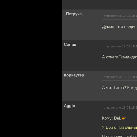
_Петруха_
отправлено 13.03.18 
Думал, что я один
Соник
отправлено 13.03.18 
А отчего "кандида
воркаутер
отправлено 13.03.18 
А что Титов? Кажд
Aggle
отправлено 13.03.18 
Кому: Del,
#4
> Бой с Навальным
В принципе, всё 