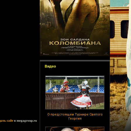
Видео
О предстоящем Турнире Святого
Георгия
дать сайт
в megagroup.ru