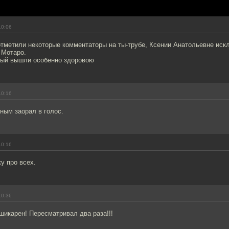
10:06
отметили некоторые комментаторы на ты-трубе, Ксении Анатольевне ис
 Мотаро.
ный вышли особенно здоровою
10:16
ным заорал в голос.
10:16
ку про всех.
10:36
икарен! Пересматривал два раза!!!