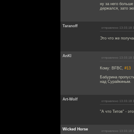
ну за него больше
держался, зато з
Taranoff
отправлено 13.03.18 
Это что же получ
AnKl
отправлено 13.03.18 
Кому: BFBC,
#13
Бабурина пропусти
над Сурайкиным.
Art-Wolf
отправлено 13.03.18 
"А что Титов" - э
Wicked Horse
отправлено 13.03.18 