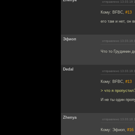
отправлено 13.03.18 
Кому: BFBC,
#13
его там и нет, он 
Эфиоп
отправлено 13.03.18 
Что то Грудинин д
Dedal
отправлено 13.03.18 
Кому: BFBC,
#13
> что я пропустил
И не ты один проп
Zhenya
отправлено 13.03.18 
Кому: Эфиоп,
#16