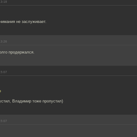
13:18
внимания не заслуживает.
13:26
олго продержался.
15:07
?
устил, Владимир тоже пропустил)
15:07