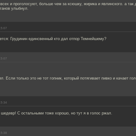
 всех и проголосуют, больше чем за ксюшку, жирика и явлинского. а так 
юганов улыбнул.
15:07
ается: Грудинин единсвенный кто дал отпор Темнейшему?
15:07
л. Если только это не тот гопник, который потягивает пивко и качает го
15:34
то шедевр! С остальными тоже хорошо, но тут я в голос ржал.
15:38