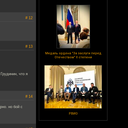
# 12
# 13
Медаль ордена "За заслуги перед
Отечеством" II степени
Грудинин, что я
# 14
рно. но бой с
РВИО