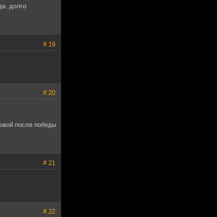
да. долго
# 19
# 20
ловой после победы
# 21
# 22