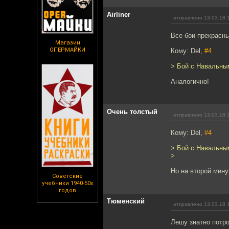
Airliner
отправлено 13.03.18 
Все бои прекрасны
Магазин
ОПЕРМАЙКИ
Кому: Del,
#4
> Бой с Навальным
Аналогично!
Очень толстый
отправлено 13.03.18 
Кому: Del,
#4
> Бой с Навальным
>
Но на второй мину
Советские
учебники 1940-50х
годов
Тюменский
отправлено 13.03.18 
Лешу знатно потро