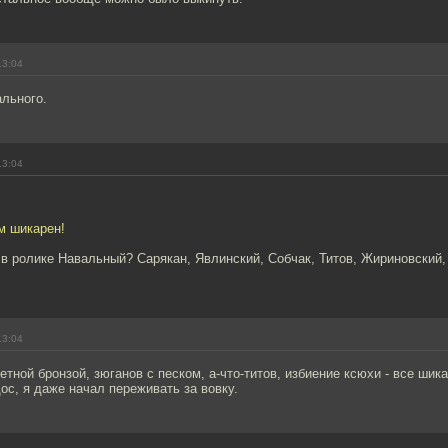
13:04
ального.
13:04
м шикарен!
 в ролике Навальный? Сарякан, Явлинский, Собчак, Титов, Жириновский, 
13:04
етной бронзой, зюганов с песком, а-что-титов, избиение ксюхи - все шика
с, я даже начал переживать за вовку.