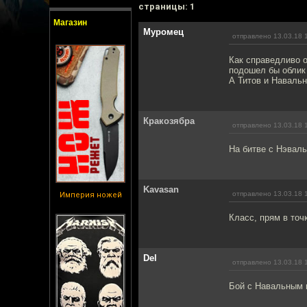
cтраницы: 1
Магазин
Муромец
отправлено 13.03.18 
Как справедливо 
подошел бы облик
А Титов и Наваль
Кракозябра
отправлено 13.03.18 
На битве с Нэваль
Kavasan
отправлено 13.03.18 
Империя ножей
Класс, прям в точ
Del
отправлено 13.03.18 
Бой с Навальным ш