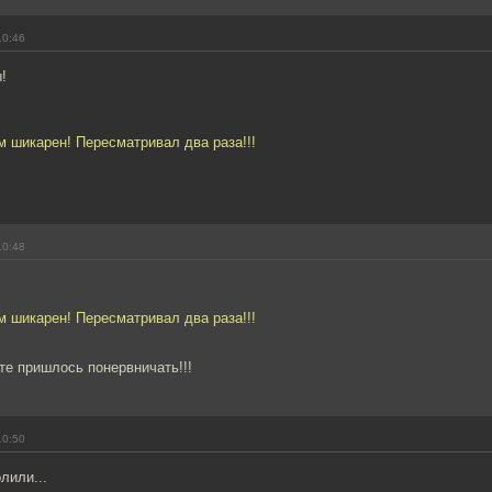
10:46
!
 шикарен! Пересматривал два раза!!!
10:48
 шикарен! Пересматривал два раза!!!
те пришлось понервничать!!!
10:50
лили...