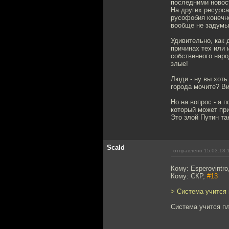
последними новост
На других ресурса
русофобия конечно
вообще не задумы
Удивительно, как 
причинах тех или 
собственного наро
злые!
Люди - ну вы хоть
города мочите? Ви
Но на вопрос - а 
который может при
Это злой Путин та
Scald
отправлено 15.03.18 
Кому: Esperovintro
Кому: СКР,
#13
> Система учится
Система учится п