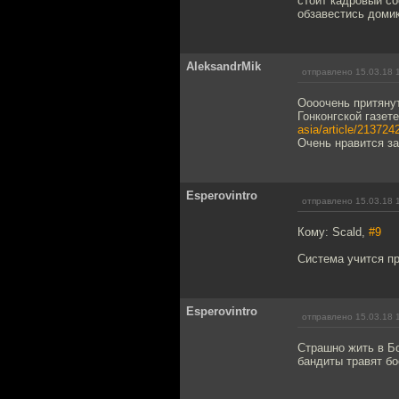
стоит кадровый со
обзавестись доми
AleksandrMik
отправлено 15.03.18 
Оооочень притянут
Гонконгской газет
asia/article/2137242
Очень нравится заг
Esperovintro
отправлено 15.03.18 
Кому: Scald,
#9
Система учится п
Esperovintro
отправлено 15.03.18 
Страшно жить в Бо
бандиты травят б