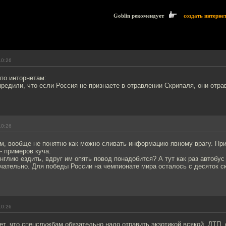
Goblin рекомендует
создать интерне
10:26
по инторнетам:
редили, что если Россия не признаете в отравлении Скрипаля, они отрав
10:26
м, вообще не понятно как можно сливать информацию явному врагу. При
 - примеров куча.
Англию ездить, вдруг им опять повод понадобится? А тут как раз автобус
чательно. Для победы России на чемпионате мира осталось с десяток с
10:26
т, что спецслужбам обязательно надо отравить экзотикой всякой. ДТП, 