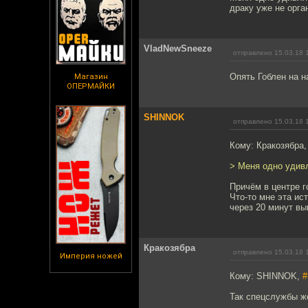
драку уже не орга
VladNewSneeze
отправлено 15.03.18 
Опять Гоблен на н
Магазин
ОПЕРМАЙКИ
SHINNOK
отправлено 15.03.18 
Кому: Кракозябра
> Меня одно удивл
Причём в центре г
Что-то мне эта ис
через 20 минут вы
Кракозябра
отправлено 15.03.18 
Империя ножей
Кому: SHINNOK,
#
Так спецслужбы ж