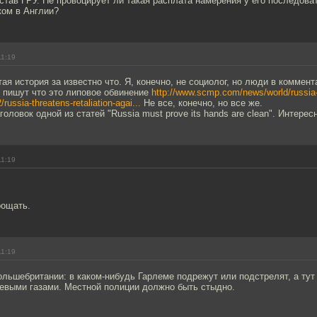
став ГРУ. Не провоцирует ли такая расплата намерения у его последова
ком в Англии?
11:19
ая история за известно что. Я, конечно, не социолог, но люди в коммент
е пишут что это липовое обвинение
http://www.scmp.com/news/world/russia-
/russia-threatens-retaliation-agai...
Не все, конечно, но все же.
оловок одной из статей "Russia must prove its hands are clean". Интересн
11:19
рощать.
11:19
льшебритании: в каком-нибудь Гарлеме подрежут или подстрелят, а тут
оевыми газами. Местной полиции должно быть стыдно.