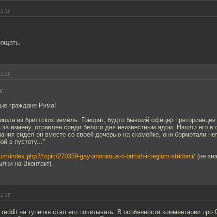
11:19
рощать.
11:19
т:
рые граждане Рима!
ишла из бриттских земель. Говорят, будто бывший офицер преторианцев
 за измену, отравлен среди белого дня неизвестным ядом. Нашли его в 
нания сидел он вместе со своей дочерью на скамейке, они бормотали не
й в пустоту..."
orum/index.php?/topic/270359-gay-anonimus-o-brittah-i-beglom-stridonii/
(не зн
лки на Вконтакт)
11:25
reddit на тупичке стал его почитывать. В особенности комментарии про