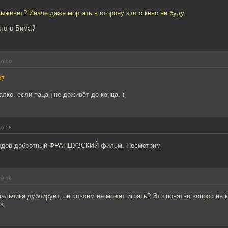
выживет? Иначе даже моргать в сторону этого кино не буду.
лого Бима?
16:00
#7
алко, если пацан не доживёт до конца. )
16:58
ордов добротный ФРАНЦУЗСКИЙ фильм. Посмотрим
18:16
мальчика дублирует, он совсем не может играть? Это понятно вопрос не к
а.