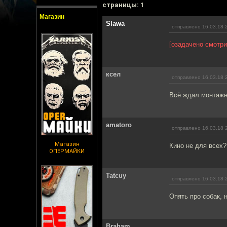
cтраницы: 1
Магазин
Slawa
отправлено 16.03.18 
[озадачено смотри
ксел
отправлено 16.03.18 
Всё ждал монтажн
amatoro
отправлено 16.03.18 
Магазин
Кино не для всех?
ОПЕРМАЙКИ
Tatcuy
отправлено 16.03.18 
Опять про собак, н
Braham