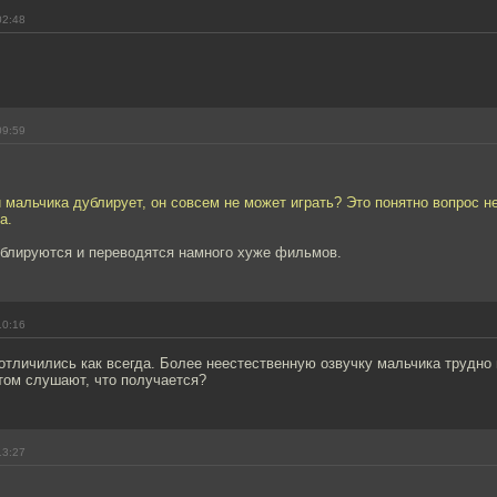
02:48
09:59
й мальчика дублирует, он совсем не может играть? Это понятно вопрос не 
а.
ублируются и переводятся намного хуже фильмов.
10:16
тличились как всегда. Более неестественную озвучку мальчика трудно 
том слушают, что получается?
13:27