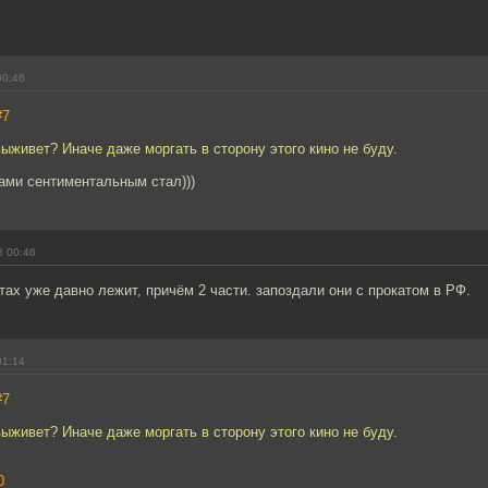
00:46
#7
выживет? Иначе даже моргать в сторону этого кино не буду.
ами сентиментальным стал)))
8 00:46
тах уже давно лежит, причём 2 части. запоздали они с прокатом в РФ.
01:14
#7
выживет? Иначе даже моргать в сторону этого кино не буду.
0