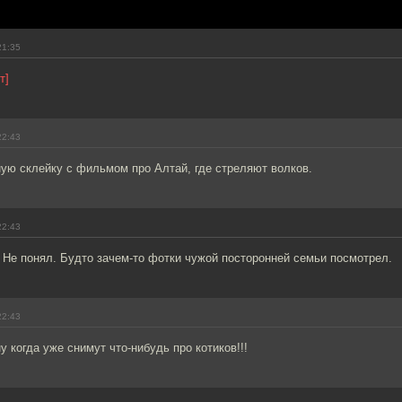
21:35
т]
22:43
ую склейку с фильмом про Алтай, где стреляют волков.
22:43
 Не понял. Будто зачем-то фотки чужой посторонней семьи посмотрел.
22:43
у когда уже снимут что-нибудь про котиков!!!