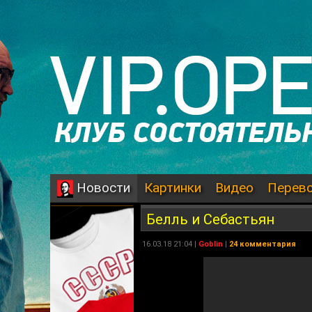
Картинки
Видео
Перев
Новости
Белль и Себастьян
16.03.18 21:04 |
Goblin
|
24 комментария