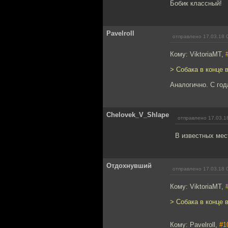
Бобик классный!
Pavelroll
отправлено 17.03.18 
Кому: ViktoriaMT,
> Собака в конце 
Аналогично. С год
Chelovek_V_Shlape
отправлено 17.03.1
В известных мес
Отдохнувший
отправлено 17.03.18 
Кому: ViktoriaMT,
> Собака в конце 
Кому: Pavelroll,
#1