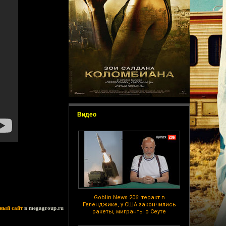
Видео
Goblin News 206: теракт в
Геленджике, у США закончились
ный сайт
в megagroup.ru
ракеты, мигранты в Сеуте