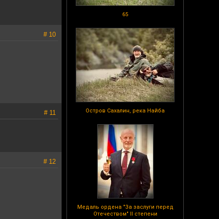
65
# 10
Остров Сахалин, река Найба
# 11
# 12
Медаль ордена "За заслуги перед
Отечеством" II степени