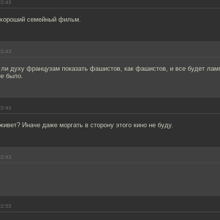
22:43
 хороший семейный фильм.
22:43
 ли духу французам показать фашистов, как фашистов, и все будет лам
не было.
22:43
живет? Иначе даже моргать в сторону этого кино не буду.
22:43
22:53