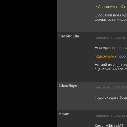
> Аналогично. С г
С собакой всё буд
фильм есть информ
SecondLife
отправлено 17.03.18 
Немедленно вспом
https://www.kinopoi
На мой взгляд хор
сценария ничего л
Шлагбаум
отправлено 17.03.18 
Надо сходить буде
hmur
отправлено 17.03.18 
Кому: ViktoriaMT,