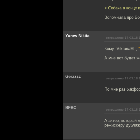
> Собака в конце 
Вспомнила про Бо
Yunev Nikita
отправлено 17.03.18 
Кому: ViktoriaMT,
А мне вот будет ж
Gerzzzz
отправлено 17.03.18 
По мне раз бикф
BFBC
отправлено 17.03.18 
А актер, который 
режиссеру дубляж