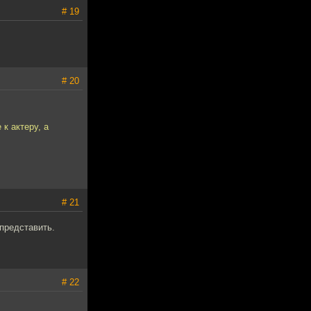
# 19
# 20
к актеру, а
# 21
представить.
# 22