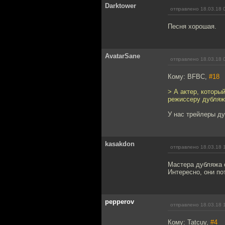
Darktower
отправлено 18.03.18 
Песня хорошая.
AvatarSane
отправлено 18.03.18 
Кому: BFBC,
#18
> А актер, которы
режиссеру дубляж
У нас трейлеры д
kasakdon
отправлено 18.03.18 
Мастера дубляжа о
Интересно, они по
pepperov
отправлено 18.03.18 
Кому: Tatcuy,
#4