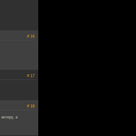
# 16
# 17
# 18
 актеру, а