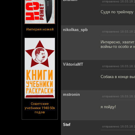
отправлено 16.03.18 
Судя по трейлеру
Империя ножей
nikolkas_spb
отправлено 16.03.18 
Интересно, хватит
войны-то особо и 
ViktoriaMT
отправлено 16.03.18 
Собака в конце вы
mstronin
отправлено 16.03.18 
Советские
я пойду!
учебники 1940-50х
годов
Stef
отправлено 16.03.18 