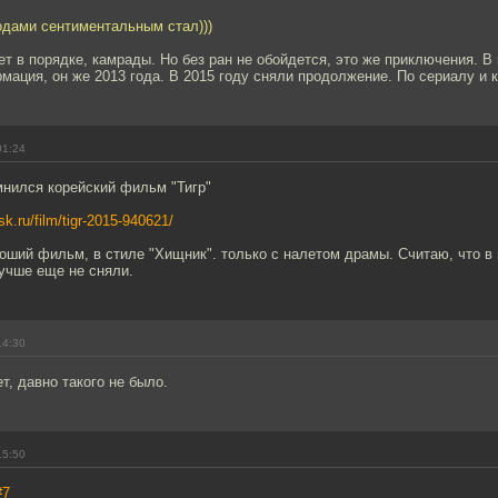
одами сентиментальным стал)))
ет в порядке, камрады. Но без ран не обойдется, это же приключения. В
ация, он же 2013 года. В 2015 году сняли продолжение. По сериалу и к
01:24
нился корейский фильм "Тигр"
sk.ru/film/tigr-2015-940621/
оший фильм, в стиле "Хищник". только с налетом драмы. Считаю, что в
учше еще не сняли.
14:30
т, давно такого не было.
15:50
#7