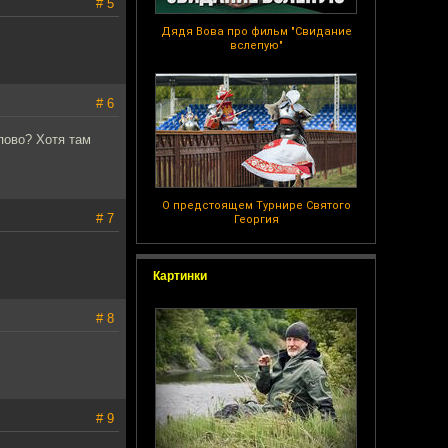
# 5
Дядя Вова про фильм "Свидание
вслепую"
# 6
пово? Хотя там
О предстоящем Турнире Святого
# 7
Георгия
Картинки
# 8
# 9