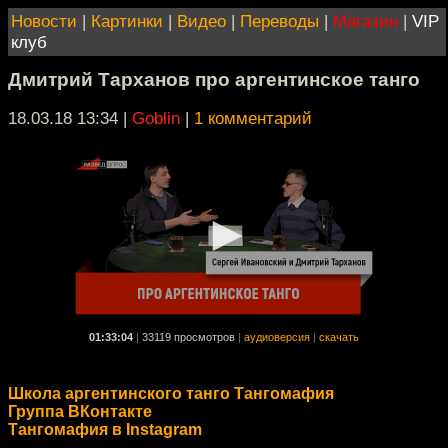
Новости
|
Картинки
|
Видео
|
Переводы
|
Магазин
|
VIP
клуб
Дмитрий Тарханов про аргентинское танго
18.03.18 13:34
|
Goblin
|
1 комментарий
01:33:04
|
33119 просмотров
|
аудиоверсия
|
скачать
Школа аргентинского танго Тангомафия
Группа ВКонтакте
Тангомафия в Instagram